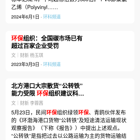
乙烯（Polyvinyl……
2024年6月1日 ·
环科频道
环保
组织：全国碳市场已有
超过百家企业受罚
文｜财新 杨玉琪
2023年3月3日 ·
环科频道
北方港口大宗散货“公转铁”
能力受限
环保
组织建议科学
规划
文｜财新 李蓉茜
5月23日，民间
环保
组织绿领
环保
、青鸥伙伴发布
的《环渤海港口货物“公转铁”及短途清洁运输现状
观察报告》（下称《报告》）中提出上述观点。
“公转铁”是指把过去以公路运输为主的货物运输结