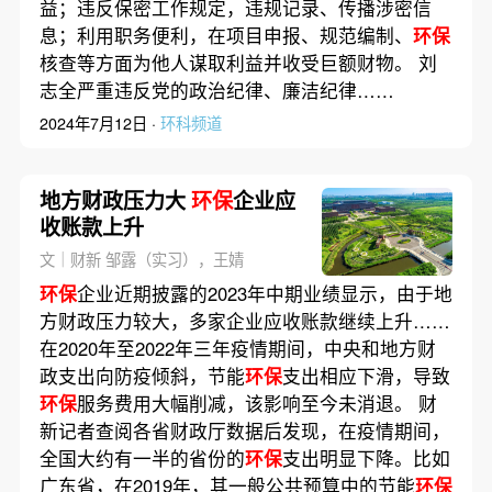
益；违反保密工作规定，违规记录、传播涉密信
息；利用职务便利，在项目申报、规范编制、
环保
核查等方面为他人谋取利益并收受巨额财物。 刘
志全严重违反党的政治纪律、廉洁纪律……
2024年7月12日 ·
环科频道
地方财政压力大
环保
企业应
收账款上升
文｜财新 邹露（实习），王婧
环保
企业近期披露的2023年中期业绩显示，由于地
方财政压力较大，多家企业应收账款继续上升……
在2020年至2022年三年疫情期间，中央和地方财
政支出向防疫倾斜，节能
环保
支出相应下滑，导致
环保
服务费用大幅削减，该影响至今未消退。 财
新记者查阅各省财政厅数据后发现，在疫情期间，
全国大约有一半的省份的
环保
支出明显下降。比如
广东省，在2019年，其一般公共预算中的节能
环保