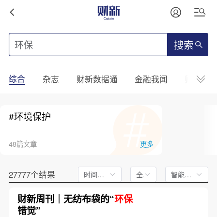
搜索
综合
杂志
财新数据通
金融我闻
财新mini
#环境保护
48篇文章
更多
27777个结果
时间不限
全文
智能排序
财新周刊｜无纺布袋的“
环保
错觉”