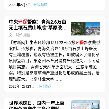
2023年2月7日 ·
环科频道
中央
环保
督察：青海2.6万亩
无土壤石质山峰成“草原改良
地”
文｜财新 康佳
【财新网】生态环境部12月22日通报
环保
督察典型
案例。通报称，青海久治县2.6万亩石质山峰既没
有土壤覆盖，也没有植被生长，却被编入了退化草
原修复项目。果洛州林草局没有严格把关，即同意
项目实施。 青海省天然草原面积大，生态系统脆
弱。特别是高寒草甸严重退化后形成的黑土滩，治
理难度大。北京林业大学……
2023年12月23日 ·
环科频道
世界地球日：国内一年上百
亿份外卖产生了多少塑料垃