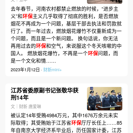
去年春节，河南农村都禁止燃放的时候，“进步主
义”和
环保
主义几乎取得了彻底的胜利，是否燃放
烟花不再成为一个问题，基层干部去执法和罚款就
行了。而一年过去，燃放烟花爆竹不仅重新成为一
个问题，而且是一个新问题。 换句话说，你无法
再用过去的
环保
和空气，来说服这个冬天咳嗽的中
国人。 燃放烟花爆竹，不再是一个
环保
问题，而
是一个文化和情……
2023年1月12日 ·
财新mini+
江苏省委原副书记张敬华获
刑14年
文｜财新 唐爱琳
被认定14年受贿4984万元，其中1676万余元未实
际取得；其受贿始于江苏省
环保
厅厅长任上……85
年自南京大学经济系毕业后，历任国家计委，江苏