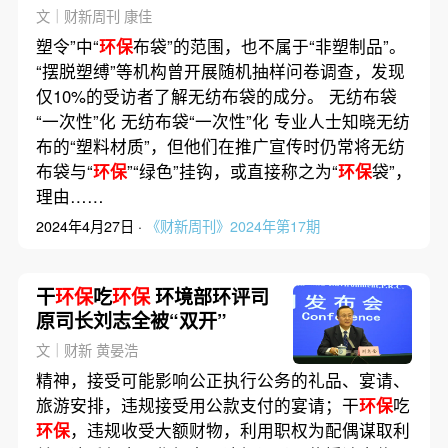
文｜财新周刊 康佳
塑令”中“
环保
布袋”的范围，也不属于“非塑制品”。
“摆脱塑缚”等机构曾开展随机抽样问卷调查，发现
仅10%的受访者了解无纺布袋的成分。 无纺布袋
“一次性”化 无纺布袋“一次性”化 专业人士知晓无纺
布的“塑料材质”，但他们在推广宣传时仍常将无纺
布袋与“
环保
”“绿色”挂钩，或直接称之为“
环保
袋”，
理由……
2024年4月27日 ·
《财新周刊》2024年第17期
干
环保
吃
环保
环境部环评司
原司长刘志全被“双开”
文｜财新 黄晏浩
精神，接受可能影响公正执行公务的礼品、宴请、
旅游安排，违规接受用公款支付的宴请；干
环保
吃
环保
，违规收受大额财物，利用职权为配偶谋取利