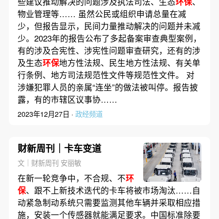
些建议推动解决的问题涉及执法司法、生态
环保
、
物业管理等…… 虽然公民或组织申请总量在减
少，但报告显示，民间力量推动解决的问题并未减
少。2023年的报告公布了多起备案审查典型案例，
有的涉及合宪性、涉宪性问题审查研究，还有的涉
及生态
环保
地方性法规、民生地方性法规、有关单
行条例、地方司法规范性文件等规范性文件。 对
涉嫌犯罪人员的亲属“连坐”的做法被叫停。报告披
露，有的市辖区议事协……
2023年12月27日 ·
政经频道
财新周刊｜卡车变道
文｜财新周刊 安丽敏
在新一轮竞争中，不合规、不
环
保
、跟不上新技术迭代的卡车将被市场淘汰……自
动紧急制动系统只需要监测其他车辆并采取相应措
施，安装一个传感器就能满足要求。中国标准除要