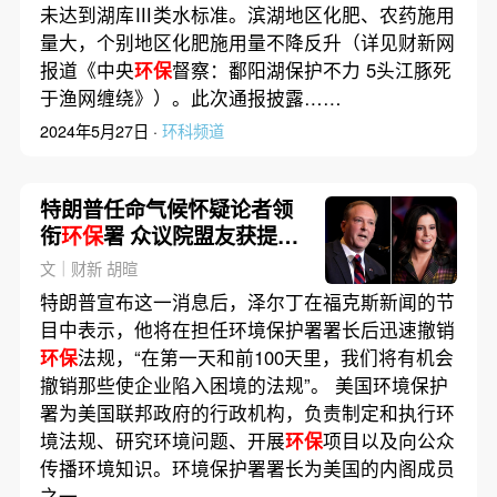
未达到湖库Ⅲ类水标准。滨湖地区化肥、农药施用
量大，个别地区化肥施用量不降反升（详见财新网
报道《中央
环保
督察：鄱阳湖保护不力 5头江豚死
于渔网缠绕》）。此次通报披露……
2024年5月27日 ·
环科频道
特朗普任命气候怀疑论者领
衔
环保
署 众议院盟友获提名
驻联合国大使
文｜财新 胡暄
特朗普宣布这一消息后，泽尔丁在福克斯新闻的节
目中表示，他将在担任环境保护署署长后迅速撤销
环保
法规，“在第一天和前100天里，我们将有机会
撤销那些使企业陷入困境的法规”。 美国环境保护
署为美国联邦政府的行政机构，负责制定和执行环
境法规、研究环境问题、开展
环保
项目以及向公众
传播环境知识。环境保护署署长为美国的内阁成员
之一，……