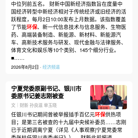
中位列前五名。 财新中国新经济指数旨在度量中
国经济转型中新经济相对于传统经济或旧经济的活
跃程度，每月2日10:00发布上月数据。该指数覆盖
了节能
环保
、新一代信息技术与信息服务、生物医
药、高端装备制造、新能源、新材料、新能源汽
车、高新技术服务与研发、现代金融与法律服务、
体育文化和娱乐等10个类别、145个细分行业。
■……
2026年8月2日 ·
经济频道
宁夏党委原副书记、银川市
委原书记姜志刚被查
文｜财新 孙良滋 单玉晓
任银川书记期间曾被举报插手百亿元
环保
供热项
目；是第三名被查的十九届中央候补委员……志刚
已于近期调离宁夏（详见《人事观察|宁夏党委常
委张柱任银川市委书记》）。 财新此前报道，