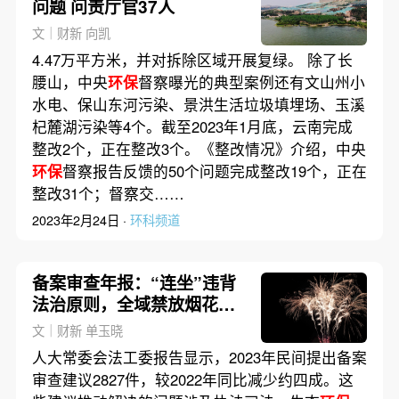
问题 问责厅官37人
文｜财新 向凯
4.47万平方米，并对拆除区域开展复绿。 除了长
腰山，中央
环保
督察曝光的典型案例还有文山州小
水电、保山东河污染、景洪生活垃圾填埋场、玉溪
杞麓湖污染等4个。截至2023年1月底，云南完成
整改2个，正在整改3个。《整改情况》介绍，中央
环保
督察报告反馈的50个问题完成整改19个，正在
整改31个；督察交……
2023年2月24日 ·
环科频道
备案审查年报：“连坐”违背
法治原则，全域禁放烟花爆
竹不合法
文｜财新 单玉晓
人大常委会法工委报告显示，2023年民间提出备案
审查建议2827件，较2022年同比减少约四成。这