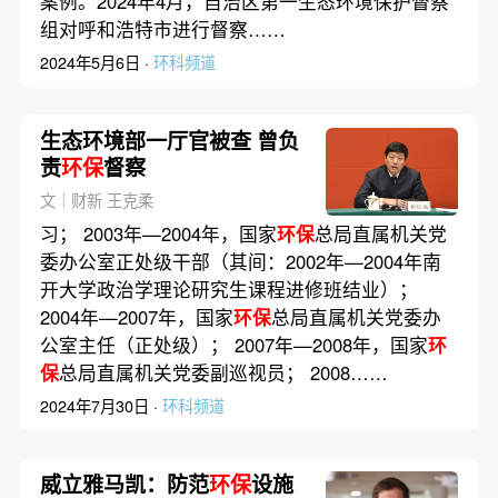
案例。2024年4月，自治区第一生态环境保护督察
组对呼和浩特市进行督察……
2024年5月6日 ·
环科频道
生态环境部一厅官被查 曾负
责
环保
督察
文｜财新 王克柔
习； 2003年—2004年，国家
环保
总局直属机关党
委办公室正处级干部（其间：2002年—2004年南
开大学政治学理论研究生课程进修班结业）；
2004年—2007年，国家
环保
总局直属机关党委办
公室主任（正处级）； 2007年—2008年，国家
环
保
总局直属机关党委副巡视员； 2008……
2024年7月30日 ·
环科频道
威立雅马凯：防范
环保
设施