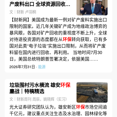
产废料出口 全球资源回收重
视度再提升
文｜财新 卢羽桐
【财新网】美国成为最新一例对矿产废料实施出口
限制的国家。近几年关键矿产成为地缘政治博弈的
暴风眼，各国对矿产回收的重视度不断上升，全球
对待退役资源的态度都在从
环保
转向获取，已有多
国对此类“电子垃圾”实施出口限制，从而将矿产废
料留在国内进行回收、再利用。 当地时间7月30
日，美国总统特朗普签署决定，依据美国……
2026年7月31日 ·
能源
垃圾围村污水横流 雄安
环保
鏖战｜特稿精选
文｜财新周刊 周辰，姚晓辉（实习）
光大证券研究团队认为，雄安新区
环保
市场空间逾
千亿元，建议重点关注生态及水治理、园林绿化等