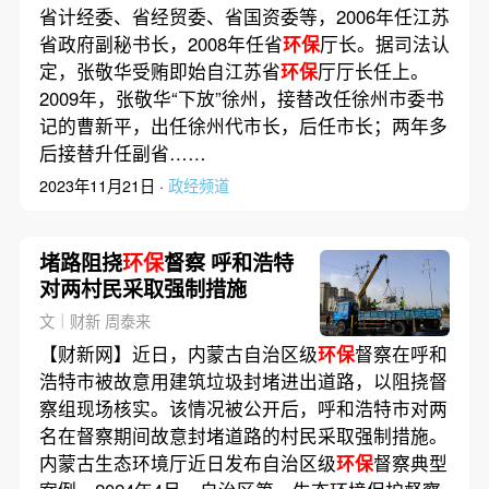
省计经委、省经贸委、省国资委等，2006年任江苏
省政府副秘书长，2008年任省
环保
厅长。据司法认
定，张敬华受贿即始自江苏省
环保
厅厅长任上。
2009年，张敬华“下放”徐州，接替改任徐州市委书
记的曹新平，出任徐州代市长，后任市长；两年多
后接替升任副省……
2023年11月21日 ·
政经频道
堵路阻挠
环保
督察 呼和浩特
对两村民采取强制措施
文｜财新 周泰来
【财新网】近日，内蒙古自治区级
环保
督察在呼和
浩特市被故意用建筑垃圾封堵进出道路，以阻挠督
察组现场核实。该情况被公开后，呼和浩特市对两
名在督察期间故意封堵道路的村民采取强制措施。
内蒙古生态环境厅近日发布自治区级
环保
督察典型