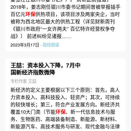
2018年，姜志刚任银川市委书记期间曾被举报插手
百亿元
环保
供热项目，该项目涉及两家央企，当时
被称为西北地区最大的供热工程（详见财新周刊
《银川市政府“一女许两夫” 百亿特许经营权争夺
战》） 前述纠纷见诸报……
2023年3月17日 ·
政经频道
王喆：资本投入下降，7月中
国新经济指数微降
专栏作家 王喆
新经济的定义主要根据以下三个原则：首先，高人
力资本投入、高科技投入、轻资产；其次，可持续
的较快增长；第三，符合产业发展方向。新经济共
覆盖10大门类（节能
环保
、新一代信息技术与服
务、生物医药、高端装备制造、新能源、新材料、
新能源汽车、高技术服务与研发、现代金融与法律