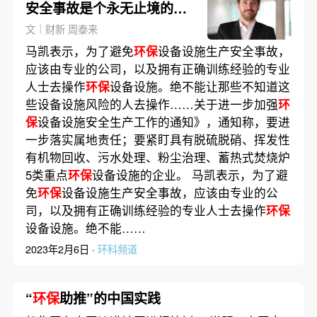
安全事故是个永无止境的过
程
文｜财新 周泰来
马凯表示，为了避免
环保
设备设施生产安全事故，
应该由专业的公司，以及拥有正确训练经验的专业
人士去操作
环保
设备设施。绝不能让那些不知道这
些设备设施风险的人去操作……关于进一步加强
环
保
设备设施安全生产工作的通知》，通知称，要进
一步落实属地责任；要紧盯具有脱硫脱硝、挥发性
有机物回收、污水处理、粉尘治理、蓄热式焚烧炉
5类重点
环保
设备设施的企业。 马凯表示，为了避
免
环保
设备设施生产安全事故，应该由专业的公
司，以及拥有正确训练经验的专业人士去操作
环保
设备设施。绝不能……
2023年2月6日 ·
环科频道
“
环保
助推”的中国实践