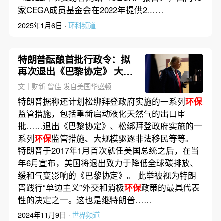
家CEGA成员基金会在2022年提供2……
2025年1月6日 ·
环科频道
特朗普酝酿首批行政令：拟
再次退出《巴黎协定》 大批
非法移民或遭驱逐
文｜财新 曾佳 发自美国华盛顿
特朗普据称还计划松绑拜登政府实施的一系列
环保
监管措施，包括重新启动液化天然气的出口审
批……退出《巴黎协定》、松绑拜登政府实施的一
系列
环保
监管措施、大规模驱逐非法移民等等。
特朗普于2017年1月首次就任美国总统之后，在当
年6月宣布，美国将退出致力于降低全球碳排放、
缓和气变影响的《巴黎协定》。 此举被视为特朗
普践行“单边主义”外交和消极
环保
政策的最具代表
性的决定之一。这也是继特朗普……
2024年11月9日 ·
世界频道