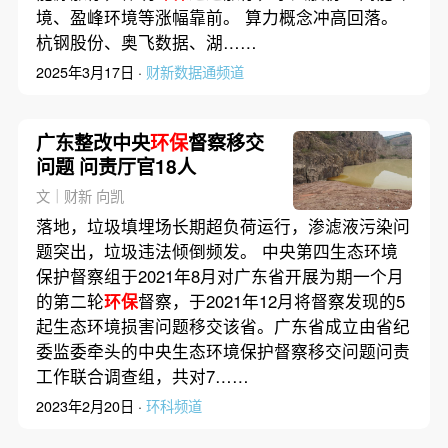
境、盈峰环境等涨幅靠前。 算力概念冲高回落。
杭钢股份、奥飞数据、湖……
2025年3月17日 ·
财新数据通频道
广东整改中央
环保
督察移交
问题 问责厅官18人
文｜财新 向凯
落地，垃圾填埋场长期超负荷运行，渗滤液污染问
题突出，垃圾违法倾倒频发。 中央第四生态环境
保护督察组于2021年8月对广东省开展为期一个月
的第二轮
环保
督察，于2021年12月将督察发现的5
起生态环境损害问题移交该省。广东省成立由省纪
委监委牵头的中央生态环境保护督察移交问题问责
工作联合调查组，共对7……
2023年2月20日 ·
环科频道