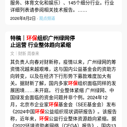
服务、体育文化和娱乐）、145个细分行业。行业
详细列表请参阅相关技术报告。……
2026年8月2日 ·
观点频道
特稿｜
环保
组织广州绿网停
止运营 行业整体趋向紧缩
文｜财新 周泰来
其负责人向春对财新称，疫情以来，广州绿网的筹
资情况越来越艰难，这与国内公益基金会的资助方
向转变，以及在经济下行形势下募款难度加大有
关。据财新了解，国内多家
环保
组织面临同样的发
展困境……未开庭。 行业整体紧缩 广州绿网、中
国绿发会面临的资金问题并非个例。2024年12
月，北京市企业家
环保
基金会（SEE基金会）发布
《2024中国
环保
公益组织现状调研报告》。该报告
称，近年来，
环保
公益行业整体资源趋向紧缩。据
《2022环境资助者网络（CEGA）报告》，国内13