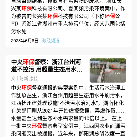
自动监测结果，排放含有污染物的废水。 浙江长
兴某
环保
科技有限公司、夏某频污染环境案中，作
为被告的长兴某
环保
科技有限公司（下称
环保
公
司）系浙江省湖州市重点排污单位，经营范围包括
污水处……
2023年6月6日 ·
政经频道
中央
环保
督察：浙江台州河
道不控污 用超量生态用水冲
刷
文｜财新 康佳
中央
环保
督察通报的典型案例中，生活污水治理工
作乱象丛生，浙江台州用超量生态用水冲刷污水，
江西抚州建处理设施“不治污水治河水”，湖南怀化
有关部门则从2021年开始虚报数据、弄虚作假……
水量甚至达到生态补水需求量的10倍以上。 在上
一批中央
环保
督察典型案例中，江西因农业面源污
染问题突出被通报。近年来，鄱阳湖总磷浓度一直