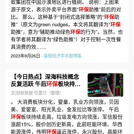
蚁集团在中国沙漠地区进行植树。 说明：上图来
源于原文，表示外卖平台界面“
环保
助推”前后的对
比。 那么，这种基于“封闭式选择策略”的“
环保
助
推”（原文为green nudges，本文将其翻译为“
环保
助推”，意为“辅助推动绿色
环保
的行为”。当然，也
有学者将其翻译为“绿色助推”）对于控制一次性餐
具消费的效……
2023年9月26日 ·
香樟经济学术圈博客
【今日热点】深海科技概念
反复活跃 午后
环保
板块持续
走高
文|财新数据 任蕙兰（整理）
。 大消费板块分化，婴童、乳业方向领涨，贝因
美、爱婴室、阳光乳业、金发拉比等涨停。 午后
环保
板块持续走高，垃圾发电方向领涨，军信股份
涨超15%，股价创历史新高，此前旺能环境、华西
能源涨停，伟明
环保
逼近涨停，永兴股份、高能环