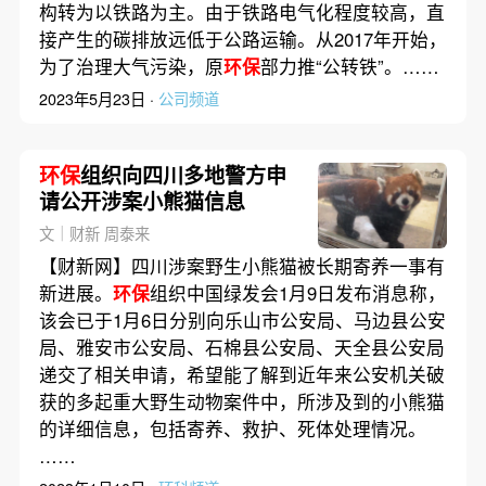
构转为以铁路为主。由于铁路电气化程度较高，直
接产生的碳排放远低于公路运输。从2017年开始，
为了治理大气污染，原
环保
部力推“公转铁”。……
2023年5月23日 ·
公司频道
环保
组织向四川多地警方申
请公开涉案小熊猫信息
文｜财新 周泰来
【财新网】四川涉案野生小熊猫被长期寄养一事有
新进展。
环保
组织中国绿发会1月9日发布消息称，
该会已于1月6日分别向乐山市公安局、马边县公安
局、雅安市公安局、石棉县公安局、天全县公安局
递交了相关申请，希望能了解到近年来公安机关破
获的多起重大野生动物案件中，所涉及到的小熊猫
的详细信息，包括寄养、救护、死体处理情况。
……