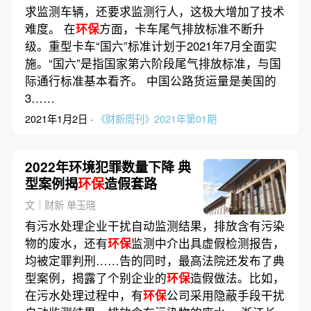
求监测车辆，还要求监测行人，这极大增加了技术
难度。 在
环保
方面，卡车尾气排放标准不断升
级。重型卡车“国六”标准计划于2021年7月全面实
施。“国六”是指国家第六阶段尾气排放标准，与国
际通行标准基本看齐。 中国公路货运量是美国的
3……
2021年1月2日 ·
《财新周刊》2021年第01期
2022年环境犯罪数量下降 典
型案例揭
环保
造假套路
文｜财新 单玉晓
有污水处理企业干扰自动监测结果，排放含有污染
物的废水，还有
环保
监测中介出具虚假检测报告，
均被定罪判刑……告的同时，最高法院还发布了典
型案例，揭露了个别企业的
环保
造假做法。比如，
在污水处理过程中，有
环保
公司采用隐蔽手段干扰