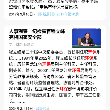
资也由乡政府发放，“出了要紧的事情，根本不指
望他们来帮忙。”辛集市环保局官员称。……
2017年3月10日 ·
《财新周刊》2017年第10期
人事观察｜纪检高官程立峰
亮相国家安全部
文｜财新 林韵诗
程立峰是二十届中央纪委委员，曾长期任职
环保
系
统……1991年至2022年，程立峰长期任职
环保
系
统，历任黑龙江省
环保
局副主任科员、主任科员、
副处长、处长，2000年任黑龙江省
环保
局副局长，
分管政策法规处、信访办公室、省环境监督管理
站、省辐射环境监督管理站，协管对外合作处。
2010年12月，程立峰出任原
环保
部环境影响评价
司司长，期间经历周生贤、陈吉宁、李干杰三任部
长。……
2024年2月19日 ·
政经频道