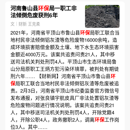
河南鲁山县
环保
局一职工非
法倾倒危废获刑6年
文｜财新 王克柔
2021年，河南省平顶山市鲁山县
环保
局职工联合当
地村民非法倾倒铝灰渣等危险废物16000余吨，造
成环境损害赔偿金额及土壤、地下水生态环境损害
金额近4000万元。该案共追责问责21人，其中移
送司法机关判处刑罚4人。平顶山市生态环境局鲁
山分局原职工王炳方犯污染环境罪，被判处有期徒
刑六年…… 【财新网】河南省平顶山市鲁山县
环
保
局职工联合当地村民非法倾倒铝灰渣等危废被追
责。2月3日，河南省平顶山市纪委监委官方微信号
发布通报，对张良镇宇航皮具厂非法处置铝灰渣等
危险废物问题进行情况说明。该案共追责问责21
人，其中移送司法机关判处刑罚4人，开除党籍4
人，开除公职4人，政务撤职2人，调离
环保
工作岗
位3人。其中……