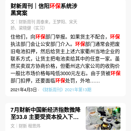
财新周刊｜信阳
环保
系统涉
黑窝案
文｜财新周刊 周泰来，王梦阳、宋天
娇、梁晓健（实习）
住他们，向
环保
部门举报。如果货主不配合，
环保
执法部门会让公安部门介入。
环保
部门通常会把废
旧电池扣押，然后给货主上述六家衢州当地企业的
联系方式，让货主把电池卖给其中的任意一家。虽
然买卖双方协商价格，但衢州这六家公司的收购价
一般比市场价格每吨低3000元左右。由于货被
环保
部门扣押，还要面临
环保
处罚，外地……
2021年4月3日 ·
《财新周刊》2021年第13期
7月财新中国新经济指数微降
至33.8 主要受资本投入下降
影响
文｜财新 程思炜