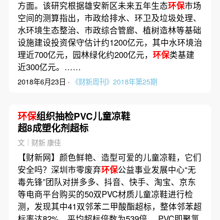
方面。该研究根据雄安新区未来五年生态
环保
市场
空间的测算指出，市政给排水、环卫及垃圾处理、
水环境生态整治、市政综合管廊、植树造林等基础
设施建设投资保守估计约1200亿元，其中水环境治
理近700亿元，园林绿化约200亿元，
环保
类基建
近300亿元。……
2018年6月23日 ·
《财新周刊》2018年第25期
环保
组织抽检PVC儿童凉鞋
超8成塑化剂超标
文｜财新 康佳
【财新网】颜色鲜艳、造型可爱的儿童凉鞋，它们
安全吗？深圳市零废弃
环保
公益事业发展中心“无
毒先锋”团队对拼多多、抖音、快手、淘宝、京东
等电商平台购买的50双PVC材质儿童凉鞋进行检
测，发现其中41双邻苯二甲酸酯超标，整体邻苯超
标率达82%，平均超标倍数为539倍。 PVC即聚氯