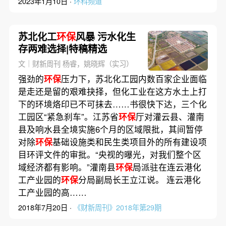
2023年1月10日 ·
环科频道
苏北化工
环保
风暴 污水化生
存两难选择|特稿精选
文｜财新周刊 杨睿，姚晓辉（实习）
强劲的
环保
压力下，苏北化工园内数百家企业面临
是走还是留的艰难抉择，但化工业在这方水土上打
下的环境烙印已不可抹去……书很快下达，三个化
工园区“紧急刹车”。江苏省
环保
厅对灌云县、灌南
县及响水县全境实施6个月的区域限批，其间暂停
对除
环保
基础设施类和民生类项目外的所有建设项
目环评文件的审批。“央视的曝光，对我们整个区
域经济都有影响。”灌南县
环保
局派驻在连云港化
工产业园的
环保
分局副局长王立江说。 连云港化
工产业园的高……
2018年7月20日 ·
《财新周刊》2018年第29期