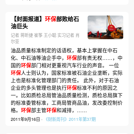
【封面报道】
环保
部败给石
油巨头
记者 蒋昕捷 崔筝 王小聪 实习记者 肖
尔亚
油品质量标准制定的话语权，基本上掌握在中石
化、中石油等油企手中，
环保
部有责无权……，中
国的
环保
部门相对更重视汽车行业的声音。 一位
环保
人士则认为，国家标准被石油企业垄断，实际
上也是标准化管理部门的责任。 此外，对于石油
企业的多头管理也是执行
环保
标准不利的原因之
一。比如质检总局管油品质量检测，质检总局旗下
的标准委管标准，工商局管商品油，发改委控制价
格。
环保
部主管
环保
和减排，……
2011年9月16日 ·
《财新周刊》2011年第37期