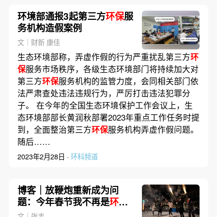
环境部通报3起第三方
环保
服
务机构造假案例
文｜财新 康佳
生态环境部称，弄虚作假的行为严重扰乱第三方
环
保
服务市场秩序，各级生态环境部门将持续加大对
第三方
环保
服务机构的监管力度，会同相关部门依
法严肃查处违法违规行为，严厉打击违法犯罪分
子。 在今年的全国生态环境保护工作会议上，生
态环境部部长黄润秋部署2023年重点工作任务时提
到，全面整治第三方
环保
服务机构弄虚作假问题。
随后……
2023年2月28日 ·
环科频道
博客｜放鞭炮重新成为问
题：今年春节我不再是
环保
主义者
文｜张丰