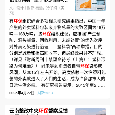
圾？｜热议
文、设计｜财新 杨涵，冷子纯（实
习）
有
环保
组织综合多项相关研究结果指出，中国一年
产生的外卖塑料包装废弃物总量的大致区间为46万
吨—168万吨。该
环保
组织建议，应按照“产生预
防、源头减量、回收利用、末端处置”的优先次序
对外卖污染进行治理……塑料袋”两项举措，目的
分别是减量和提高回收率，但最终效果并不理想。
（详见《财新周刊｜禁塑令待考（上篇）：塑料污
染为何难治》） 尚未等到消费者自带
环保
袋形成
风潮，从2015年左右开始，高度依赖一次性塑料包
装的外卖就进入了人们的生活，成为许多都市人的
日常生活必需。 有研究报告显示，2015年至2……
2025年4月22日 ·
财新mini+
云南整改中央
环保
督察反馈