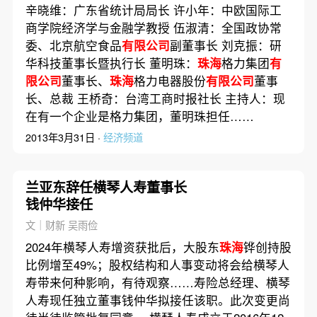
辛晓维：广东省统计局局长 许小年：中欧国际工
商学院经济学与金融学教授 伍淑清：全国政协常
委、北京航空食品
有限公司
副董事长 刘克振：研
华科技董事长暨执行长 董明珠：
珠海
格力集团
有
限公司
董事长、
珠海
格力电器股份
有限公司
董事
长、总裁 王桥奇：台湾工商时报社长 主持人：现
在有一个企业是格力集团，董明珠担任……
2013年3月31日 ·
经济频道
兰亚东辞任横琴人寿董事长
钱仲华接任
文｜财新 吴雨俭
2024年横琴人寿增资获批后，大股东
珠海
铧创持股
比例增至49%；股权结构和人事变动将会给横琴人
寿带来何种影响，有待观察……寿险总经理、横琴
人寿现任独立董事钱仲华拟接任该职。此次变更尚