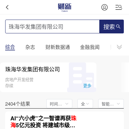
搜索
综合
杂志
财新数据通
金融我闻
财新mini
珠海华发集团有限公司
房地产开发经营
存续
更多
2404个结果
时间不限
全文
智能排序
AI“六小虎”之一智谱再获
珠
海
5亿元投资 将建城市级大