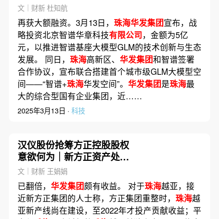
模型空间
文｜财新 杜知航
再获大额融资。3月13日，
珠海华发集团
宣布，战
略投资北京智谱华章科技
有限公司
，金额为5亿
元，以推进智谱基座大模型GLM的技术创新与生态
发展。 同日，
珠海
高新区、
华发集团
和智谱签署
合作协议，宣布联合搭建首个城市级GLM大模型空
间——“智谱+
珠海
华发空间”。
华发集团
是
珠海
最
大的综合型国有企业集团，近……
2025年3月13日 ·
科技
汉仪股份抢筹方正控股股权
意欲何为｜新方正资产处置
追踪
文｜财新 王娟娟
已翻倍，
华发集团
颇有收益。 对于
珠海
越亚，接
近新方正集团的人士称，方正集团重整时，
珠海
越
亚新产线尚在建设，至2022年才投产贡献收益；平