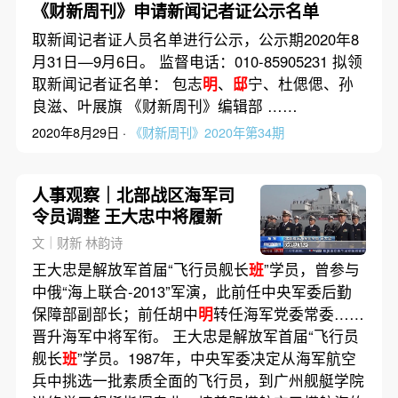
《财新周刊》申请新闻记者证公示名单
取新闻记者证人员名单进行公示，公示期2020年8
月31日—9月6日。 监督电话：010-85905231 拟领
取新闻记者证名单： 包志
明
、
邸
宁、杜偲偲、孙
良滋、叶展旗 《财新周刊》编辑部 ……
2020年8月29日 ·
《财新周刊》2020年第34期
人事观察｜北部战区海军司
令员调整 王大忠中将履新
文｜财新 林韵诗
王大忠是解放军首届“飞行员舰长
班
”学员，曾参与
中俄“海上联合-2013”军演，此前任中央军委后勤
保障部副部长；前任胡中
明
转任海军党委常委……
晋升海军中将军衔。 王大忠是解放军首届“飞行员
舰长
班
”学员。1987年，中央军委决定从海军航空
兵中挑选一批素质全面的飞行员，到广州舰艇学院