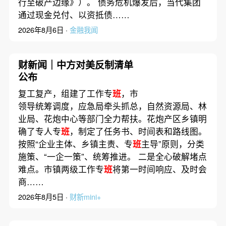
行至破产边缘》）。 债务危机爆发后，当代集团
通过现金兑付、以资抵债……
2026年8月6日 ·
金融我闻
财新闻｜中方对美反制清单
公布
复工复产，组建了工作专
班
，市
领导统筹调度，应急局牵头抓总，自然资源局、林
业局、花炮中心等部门全力帮扶。花炮产区乡镇明
确了专人专
班
，制定了任务书、时间表和路线图。
按照“企业主体、乡镇主责、专
班
主导”原则，分类
施策、“一企一策”、统筹推进。 二是全心破解堵点
难点。市镇两级工作专
班
将第一时间响应、及时会
商……
2026年8月5日 ·
财新mini+