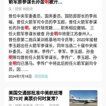
箭军原参谋长孙金
明
被开除
党籍
文｜财新 林韵诗
曾任中央军委委员、国务委员、国防部部长的李尚
福，曾任火箭军司令员的李玉超，曾任火箭军参谋
长的孙金
明
，被开除党籍……职务相应撤销。 三
任火箭军参谋长被查 孙金
明
中将是江苏泰州人，
曾任原第二炮兵某训练基地司令员等；2022年接替
李玉超出任火箭军参谋长，同年当选二十届中央候
补委员。 近年来，李传广、李军、李玉超、孙金
明
等均曾担任火箭军参谋长，李传广、李玉超、孙
金
明
均已落马。李传广中将此后担任火箭军副司令
员，因……
2024年7月18日 ·
政经频道
美国交通部批准中美航班增
至70对 高票价何时复常？
文｜财新 史奥涵（实习），包志明