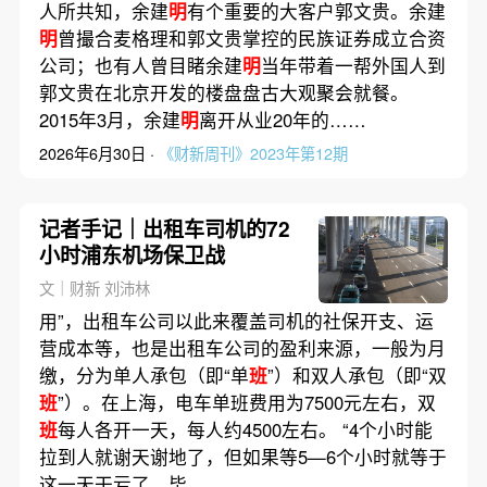
人所共知，余建
明
有个重要的大客户郭文贵。余建
明
曾撮合麦格理和郭文贵掌控的民族证券成立合资
公司；也有人曾目睹余建
明
当年带着一帮外国人到
郭文贵在北京开发的楼盘盘古大观聚会就餐。
2015年3月，余建
明
离开从业20年的……
2026年6月30日 ·
《财新周刊》2023年第12期
记者手记｜出租车司机的72
小时浦东机场保卫战
文｜财新 刘沛林
用”，出租车公司以此来覆盖司机的社保开支、运
营成本等，也是出租车公司的盈利来源，一般为月
缴，分为单人承包（即“单
班
”）和双人承包（即“双
班
”）。在上海，电车单班费用为7500元左右，双
班
每人各开一天，每人约4500左右。 “4个小时能
拉到人就谢天谢地了，但如果等5—6个小时就等于
这一天干亏了，毕……