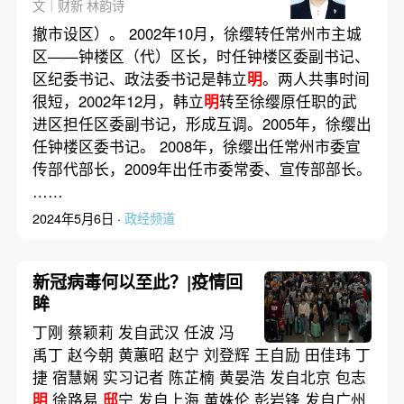
文｜财新 林韵诗
撤市设区）。 2002年10月，徐缨转任常州市主城
区——钟楼区（代）区长，时任钟楼区委副书记、
区纪委书记、政法委书记是韩立
明
。两人共事时间
很短，2002年12月，韩立
明
转至徐缨原任职的武
进区担任区委副书记，形成互调。2005年，徐缨出
任钟楼区委书记。 2008年，徐缨出任常州市委宣
传部代部长，2009年出任市委常委、宣传部部长。
……
2024年5月6日 ·
政经频道
新冠病毒何以至此？|疫情回
眸
丁刚 蔡颖莉 发自武汉 任波 冯
禹丁 赵今朝 黄蕙昭 赵宁 刘登辉 王自励 田佳玮 丁
捷 宿慧娴 实习记者 陈芷楠 黄晏浩 发自北京 包志
明
徐路易
邸
宁 发自上海 黄姝伦 彭岩锋 发自广州