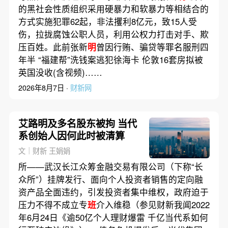
的黑社会性质组织采用硬暴力和软暴力等相结合的
方式实施犯罪62起，非法攫利8亿元，致15人受
伤，拉拢腐蚀公职人员，利用公权力打击对手、欺
压百姓。此前张新
明
曾因行贿、骗贷等罪名服刑四
年半 “福建帮”洗钱案逃犯徐海卡 伦敦16套房拟被
英国没收(含视频)……
2026年8月7日 ·
财新网
艾路明及多名股东被拘 当代
系创始人因何此时被清算
文｜财新 王娟娟
所——武汉长江众筹金融交易有限公司（下称“长
众所”）挂牌发行、面向个人投资者销售的定向融
资产品全面违约，引发投资者集中维权，政府迫于
压力不得不成立专
班
介入维稳（参见财新我闻2022
年6月24日《逾50亿个人理财爆雷 千亿当代系如何