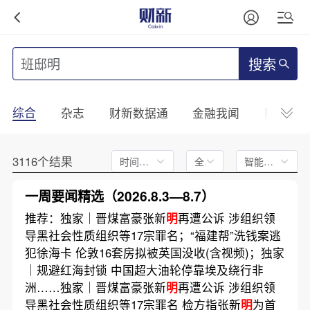
搜索
综合
杂志
财新数据通
金融我闻
财新mini
3116个结果
时间不限
全文
智能排序
一周要闻精选（2026.8.3—8.7）
推荐：独家｜晋煤富豪张新
明
再遭公诉 涉组织领
导黑社会性质组织等17宗罪名；“福建帮”洗钱案逃
犯徐海卡 伦敦16套房拟被英国没收(含视频)；独家
｜规避红海封锁 中国超大油轮停靠埃及绕行非
洲……独家｜晋煤富豪张新
明
再遭公诉 涉组织领
导黑社会性质组织等17宗罪名 检方指张新
明
为首