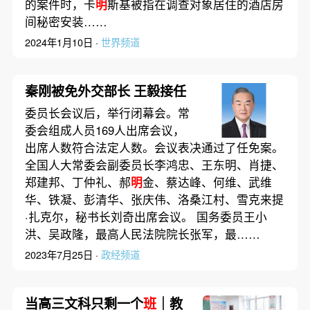
的案件时，卡
明
斯基被指在调查对象居住的酒店房
间秘密安装……
2024年1月10日 ·
世界频道
秦刚被免外交部长 王毅接任
委员长会议后，举行闭幕会。常
委会组成人员169人出席会议，
出席人数符合法定人数。会议表决通过了任免案。
全国人大常委会副委员长李鸿忠、王东明、肖捷、
郑建邦、丁仲礼、郝
明
金、蔡达峰、何维、武维
华、铁凝、彭清华、张庆伟、洛桑江村、雪克来提
·扎克尔，秘书长刘奇出席会议。 国务委员王小
洪、吴政隆，最高人民法院院长张军，最……
2023年7月25日 ·
政经频道
当高三文科只剩一个
班
｜教