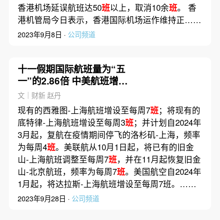
香港机场延误航班达50
班
以上，取消10余
班
。 香
港机管局今日表示，香港国际机场运作维持正……
2023年9月8日 ·
公司频道
十一假期国际航班量为“五
一”的2.86倍 中美航班增加
仍缓慢
文｜财新 赵丹
现有的西雅图-上海航班增设至每周7
班
；将现有的
底特律-上海航班增设至每周3
班
；并计划自2024年
3月起，复航在疫情期间停飞的洛杉矶-上海，频率
为每周4
班
。美联航从10月1日起，将已有的旧金
山-上海航班调整至每周7
班
，并在11月起恢复旧金
山-北京航班，频率为每周7
班
。美国航空自2024年
1月起，将达拉斯-上海航班增设至每周7班。……
2023年9月28日 ·
公司频道