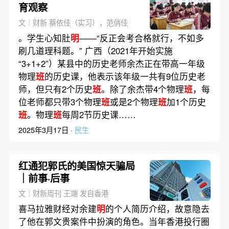
育观察
文｜财新 蔡依佳（实习），范俏佳
。学生心知肚
明
——“反正会考合格就行，不如多
刷几道理科题。” 广西（2021年开始实施
“3+1+2”）某县中的历史老师余杰正在带高一年级
物理
班
的历史课，他表示该年级一共有9位历史老
师，但只有2个历史
班
。除了余杰带4个物理
班
，每
位老师都只带3个物理
班
或是2个物理
班
加1个历史
班
。物理
班
每周2节历史课……
2025年3月17日 ·
民生
红通犯郭氏的美国惊天骗局
｜前事·后事
文｜财新周刊 王端 发自香港
喜马拉雅财经对余建
明
的个人简历介绍，故意隐去
了他在郭文贵案件中扮演的角色。当年香港投行圈