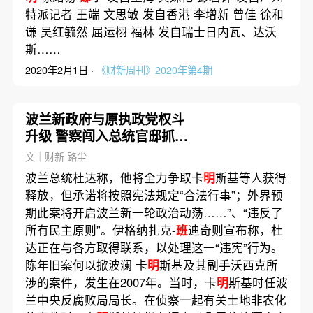
特派记者 王端 文思敏 发自香港 李增新 曾佳 徐和
谦 吴红毓然 屈运栩 福林 发自瑞士日内瓦、达沃
斯……
2020年2月1日 ·
《财新周刊》2020年第4期
波兰新政府与原执政党权斗
升级 警察闯入总统官邸抓捕
前部长
文｜财新 路尘
波兰总统杜达称，他将全力争取卡
明
斯基等人获得
释放，但承诺将按照宪法规定“合法行事”；外界预
期此案将开启波兰新一轮政治动荡……”、“违反了
所有民主原则”。伊格纳扎克-
班
迪奇则宣布称，杜
达正在与各方取得联系，以处理这一“违宪”行为。
陈年旧案何以掀波澜 卡
明
斯基及其副手沃西克所
涉的案件，发生在2007年。当时，卡
明
斯基时任波
兰中央反腐败局局长。在侦察一起有关土地非农化