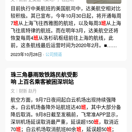
目前执行中美航班的美国航司中，达美航空相对比
较积极。其已宣布，今年10月30日起，将开通每周
7
班
从上海飞往西雅图的航班，以及每周3
班
从上海
飞往底特律的航班。而在明年3月，达美航空还将
恢复每周4
班
从洛杉矶枢纽前往上海的航线，此
前，这条航线最后运营时间为2020年2月。■……
2023年10月28日 ·
公司频道
珠三角暴雨致铁路民航受影
响 上百名乘客被困深圳站
文｜财新 赵丹
航空方面，9月7日夜间起白云机场出现持续强降
水，白云机场备降外站航班达40
班
，其中大部分备
降后取消。9月8日截至发稿前，飞常准APP显示，
深圳机场延误取消最严重，延误超150
班
，取消近
70
班
；白云机场取消航班80余
班
，延误超50
班
；