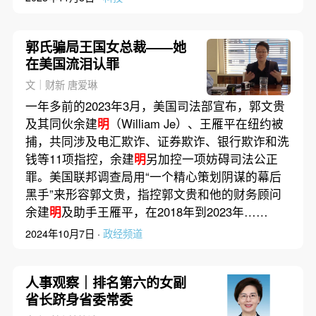
郭氏骗局王国女总裁——她
在美国流泪认罪
文｜财新 唐爱琳
一年多前的2023年3月，美国司法部宣布，郭文贵
及其同伙余建
明
（William Je）、王雁平在纽约被
捕，共同涉及电汇欺诈、证券欺诈、银行欺诈和洗
钱等11项指控，余建
明
另加控一项妨碍司法公正
罪。美国联邦调查局用“一个精心策划阴谋的幕后
黑手”来形容郭文贵，指控郭文贵和他的财务顾问
余建
明
及助手王雁平，在2018年到2023年……
2024年10月7日 ·
政经频道
人事观察｜排名第六的女副
省长跻身省委常委