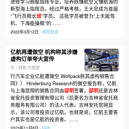
进修学习舰艇指挥专业，培养既懂航空又懂航海的
新型海上指挥员。经过严格考核，王大忠成为首届
“飞行员舰长
班
”学员。 这批学员被誉为“上天能驾
机、下海能操舰”的……
2022年3月12日 ·
政经频道
亿航再遭做空 机构称其涉嫌
虚构订单夸大宣传
文｜财新 方祖望
行汽车企业亿航遭做空 Wolfpack称其虚构销售合
同》） Hindenburg Research的做空报告称，亿航
与上海昆翔的销售合同由
邸明
签署，
邸明
还是吉林
省安托投资管理有限公司（后更名为吉林省安托商
务服务有限公司）的法人代表。吉林安托官网显
示，该公司曾投资过亿航。也就是说，亿航主要客
户其实也是亿航的投资者。……
2023年11月8日 ·
科技