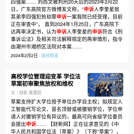
四强案…… 刘西文被判刑20天后的2023年2月22
日，广东高院官方微博发文称，“
申诉
人李奎星就
其弟李四强犯抢劫罪
申诉
一案我院已经受理，目前
正在审查中”。 直到2024年1月25日，广东高院下
达再审决定书，认为
申诉
人李奎星的
申诉
符合《刑
事诉讼法》及相关司法解释规定的再审情形，指令
由潮州市湘桥区法院对本案……
2024年2月2日 ·
政经频道
高校学位管理迎变革 学位法
草案初审聚焦放权和维权
文｜财新 黄蕙昭
草案支持扩大学位授予单位办学自主权；拟规定人
工智能代写论文、冒名顶替或被撤销学位，学位申
请人对撤销学位有异议的，最高可向省级学位委员
会提出
申诉
…… 【财新网】正在征求意见的《中
华人民共和国学位法（草案）》（下称“草案”），