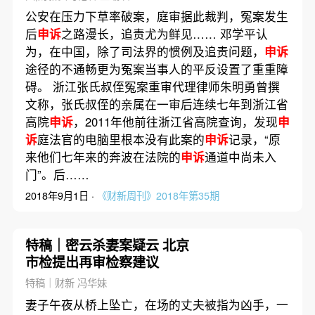
公安在压力下草率破案，庭审据此裁判，冤案发生
后
申诉
之路漫长，追责尤为鲜见…… 邓学平认
为，在中国，除了司法界的惯例及追责问题，
申诉
途径的不通畅更为冤案当事人的平反设置了重重障
碍。 浙江张氏叔侄冤案重审代理律师朱明勇曾撰
文称，张氏叔侄的亲属在一审后连续七年到浙江省
高院
申诉
，2011年他前往浙江省高院查询，发现
申
诉
庭法官的电脑里根本没有此案的
申诉
记录，“原
来他们七年来的奔波在法院的
申诉
通道中尚未入
门”。后……
2018年9月1日 ·
《财新周刊》2018年第35期
特稿｜密云杀妻案疑云 北京
市检提出再审检察建议
特稿｜财新 冯华妹
妻子午夜从桥上坠亡，在场的丈夫被指为凶手，一