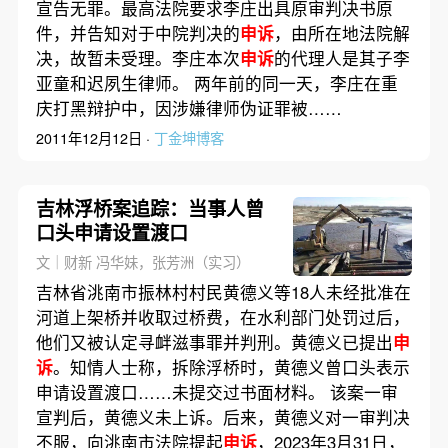
宣告无罪。最高法院要求李庄出具原审判决书原
件，并告知对于中院判决的
申诉
，由所在地法院解
决，故暂未受理。李庄本次
申诉
的代理人是其子李
亚童和迟夙生律师。 两年前的同一天，李庄在重
庆打黑辩护中，因涉嫌律师伪证罪被……
2011年12月12日 ·
丁金坤博客
吉林浮桥案追踪：当事人曾
口头申请设置渡口
文｜财新 冯华妹，张芳洲（实习）
吉林省洮南市振林村村民黄德义等18人未经批准在
河道上架桥并收取过桥费，在水利部门处罚过后，
他们又被认定寻衅滋事罪并判刑。黄德义已提出
申
诉
。知情人士称，拆除浮桥时，黄德义曾口头表示
申请设置渡口……未提交过书面材料。 该案一审
宣判后，黄德义未上诉。后来，黄德义对一审判决
不服，向洮南市法院提起
申诉
，2023年3月31日，