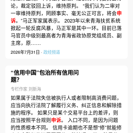
论，裁定驳回上诉，维持原判。 “我们认为二审对
一审维持原判，罔顾事实、毫无公正可言，将会
申
诉
。”马正军家属表示。 2023年以来青海扶贫系统
掀起一轮反腐风暴，马正军是其中一环。目前已落
马官员中级别最高者为青海省政协原党组成员、副
主席，原……
2026年7月31日 ·
政经频道
“信用中国”包治所有信用问
题？
专栏作家 刘新海
如果属于法院失信被执行人或者限制高消费问题，
应当向执行法院了解履行义务、纠正信息和解除措
施的程序。 如果只是某个交易平台上的差评，则
应当按照平台规则
申诉
。 入口不同，是因为问题
的性质根本不同。 信用卡逾期也不是想“修”就能修