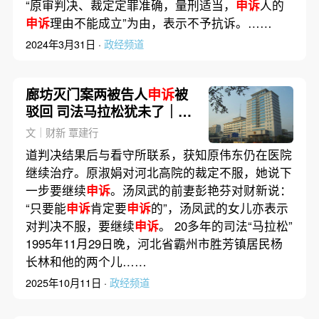
“原审判决、裁定定罪准确，量刑适当，
申诉
人的
申诉
理由不能成立”为由，表示不予抗诉。……
2024年3月31日 ·
政经频道
廊坊灭门案两被告人
申诉
被
驳回 司法马拉松犹未了｜前
事·后事
文｜财新 覃建行
道判决结果后与看守所联系，获知原伟东仍在医院
继续治疗。原淑娟对河北高院的裁定不服，她说下
一步要继续
申诉
。汤凤武的前妻彭艳芬对财新说：
“只要能
申诉
肯定要
申诉
的”，汤凤武的女儿亦表示
对判决不服，要继续
申诉
。 20多年的司法“马拉松”
1995年11月29日晚，河北省霸州市胜芳镇居民杨
长林和他的两个儿……
2025年10月11日 ·
政经频道