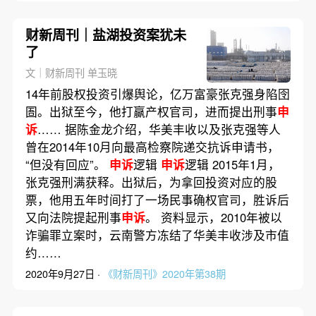
财新周刊｜盐湖投资案犹未
了
文｜财新周刊 单玉晓
14年前股权投资引爆舆论，亿万富豪张克强身陷囹
圄。出狱至今，他打赢产权官司，进而提出刑事
申
诉
…… 据陈金龙介绍，华美丰收以及张克强等人
曾在2014年10月向最高检察院递交抗诉申请书，
“但没有回应”。
申诉
逻辑
申诉
逻辑 2015年1月，
张克强刑满获释。出狱后，为拿回投资对应的股
票，他用五年时间打了一场民事确权官司，胜诉后
又向法院提起刑事
申诉
。 资料显示，2010年被以
诈骗罪立案时，云南警方冻结了华美丰收涉及市值
约……
2020年9月27日 ·
《财新周刊》2020年第38期