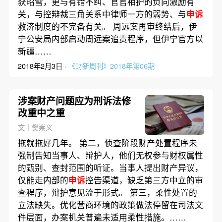
获昭雪，更与有错不纠、官官相护的负向激励有
关，与控辩裁三角关系中律师一方的弱势、与
申诉
救济制度的不完备有关。 周远案再审终结后，伊
宁公安局内部启动周远案追责程序，但伊宁官方以
新疆……
2018年2月3日 ·
《财新周刊》2018年第06期
涉案财产问题应为刑诉法修
改重中之重
文｜樊崇义
拖就拖好几年。 第二，侦查阶段财产处置程序未
强制告知当事人、辩护人，他们无权参与财权属性
的甄别、查封范围的听证。当事人提出财产异议，
仅能走内部的
申诉
控告渠道，缺乏第三方中立的审
查程序，辩护意见流于形式。 第三，柔性处置的
立法缺失。优化营商环境的政策做法停留在司法文
件层面，办案机关普遍未适用柔性措施。……