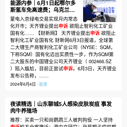
能源内参｜6月1日起鄂尔多
斯氢车免高速费；乌克兰全
境限电，计划从欧洲进口电
蒙电入京绿电交易实现月内常态
力
化开市；天齐锂业提出
申诉
欲阻止智利化工矿业
国有化…… 【财新网】 天齐锂业提出
申诉
欲阻止
智利化工矿业国有化 财新网6月3日报道，全球第
二大锂生产商智利化工矿业公司（NYSE：SQM，
下称SQM）国有化迈出实质性一步，作为SQM第
二大股东的中国锂业公司天齐锂业（ 002466.SZ
）陷入尴尬，目前正尝试
申诉
。6月3日，天齐锂业
发布公告称，……
2024年6月4日 ·
能源
夜读精选｜山东聊城5人感染皮肤炭疽 事发
肉牛养殖场
推荐：买卖一只和尚鹦鹉三人被判拘役 一人坚持
申诉
检方全案撤诉；港中文研究：孕早期子痫前期