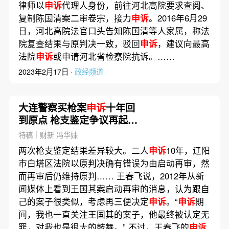
律师以
申诉
代理人身份，前往河北高院要求查阅、
复制陈国清案二审卷宗，接力
申诉
。2016年6月29
日，河北高院法官口头告知陈国清等人家属，称法
院复查结果与原判决一致，驳回
申诉
，建议向最高
法院
申诉
或申请河北省检察院抗诉。……
2023年2月17日 ·
政经频道
大连警察买枪案
申诉
十年回
到原点 枪支鉴定争议再起｜
特稿精选
特稿｜财新 冯华妹
两次枪支鉴定结果差异较大。二人
申诉
10年，辽阳
市白塔区法院以原判决确有错误为由启动再审，然
而再审后仍维持原判…… 王春飞说，2012年从新
闻媒体上看到王国其案启动再审的消息，认为跟自
己的案子很类似，考虑再三便决定
申诉
。“
申诉
期
间，我也一直关注王国其的案子，他最终被认定无
罪，对我也是很大的鼓舞。” 不过，王春飞的
申诉