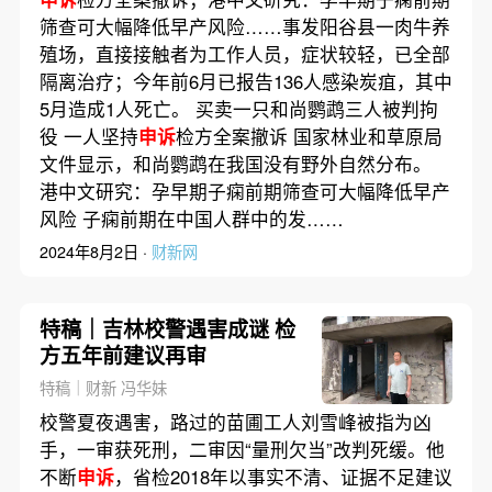
筛查可大幅降低早产风险……事发阳谷县一肉牛养
殖场，直接接触者为工作人员，症状较轻，已全部
隔离治疗；今年前6月已报告136人感染炭疽，其中
5月造成1人死亡。 买卖一只和尚鹦鹉三人被判拘
役 一人坚持
申诉
检方全案撤诉 国家林业和草原局
文件显示，和尚鹦鹉在我国没有野外自然分布。
港中文研究：孕早期子痫前期筛查可大幅降低早产
风险 子痫前期在中国人群中的发……
2024年8月2日 ·
财新网
特稿｜吉林校警遇害成谜 检
方五年前建议再审
特稿｜财新 冯华妹
校警夏夜遇害，路过的苗圃工人刘雪峰被指为凶
手，一审获死刑，二审因“量刑欠当”改判死缓。他
不断
申诉
，省检2018年以事实不清、证据不足建议