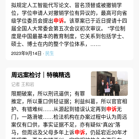
拟规定人工智能代写论文、冒名顶替或被撤销学
位，学位申请人对撤销学位有异议的，最高可向省
级学位委员会提出
申诉
。该草案已于近日提请十四
届全国人大常委会第五次会议初次审议。 “学位制
度是中国最基本的教育制度，它关系到包括学士、
硕士、博士在内的整个学位体系，……
2023年9月14日 ·
民生
周远案检讨｜特稿精选
记者 王和岩
限期破案，所以刑讯逼供；有罪
推定，所以重口供轻证据；利益纠葛，所以官官相
护、有错难纠……从源起到错误认定再到
申诉
无
门，一路滑坡……检法机构在办案过程中认为周远
案仅有口供，事实证据不足，亦有疑似“真凶”落
马，但周远及父母多年上诉
申诉
，仍延宕近20年才