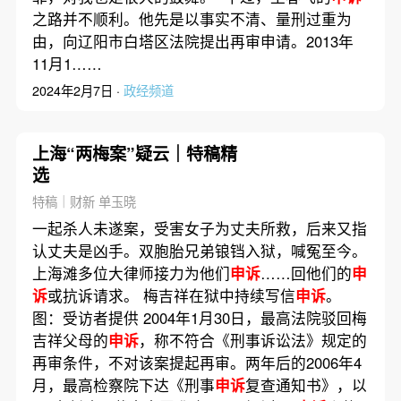
之路并不顺利。他先是以事实不清、量刑过重为
由，向辽阳市白塔区法院提出再审申请。2013年
11月1……
2024年2月7日 ·
政经频道
上海“两梅案”疑云｜特稿精
选
特稿｜财新 单玉晓
一起杀人未遂案，受害女子为丈夫所救，后来又指
认丈夫是凶手。双胞胎兄弟锒铛入狱，喊冤至今。
上海滩多位大律师接力为他们
申诉
……回他们的
申
诉
或抗诉请求。 梅吉祥在狱中持续写信
申诉
。
图：受访者提供 2004年1月30日，最高法院驳回梅
吉祥父母的
申诉
，称不符合《刑事诉讼法》规定的
再审条件，不对该案提起再审。两年后的2006年4
月，最高检察院下达《刑事
申诉
复查通知书》，以