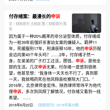
付存绪案：最漫长的
申诉
文｜财新周刊 王和岩 图丨财新周刊 陈
亮
因为属于一种20%概率的非分泌型体质，付存绪成
为一桩39年前强奸杀害幼女案的嫌疑人。羁押11
年，死缓服刑17年，刑满获释10年，他的
申诉
历程
会迈向第40个年头吗？……2年，付存绪孑然一
身，在弟弟的厂子打工过活，攒钱、
申诉
，是他全
部的生活。几次
申诉
无果，付存绪一度感到很绝
望，他甚至想：“我身体一天天也不行了，真到那
一天，我就喝药死在他凤翔县检察院大门口。”
2016年，北京律师金宏伟、陕西律师常玮平为他代
理
申诉
，多次到凤翔了解情况，付存绪又看到一线
希望。 ……
2018年6月22日 ·
《财新周刊》2018年第25期