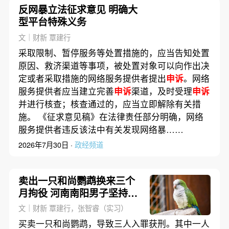
反网暴立法征求意见 明确大
型平台特殊义务
文｜财新 覃建行
采取限制、暂停服务等处置措施的，应当告知处置
原因、救济渠道等事项，被处置对象可以向作出决
定或者采取措施的网络服务提供者提出
申诉
。网络
服务提供者应当建立完善
申诉
渠道，及时受理
申诉
并进行核查；核查通过的，应当立即解除有关措
施。 《征求意见稿》在法律责任部分明确，网络
服务提供者违反该法中有关发现网络暴……
2026年7月30日 ·
政经频道
卖出一只和尚鹦鹉换来三个
月拘役 河南南阳男子坚持
申
诉
获再审
文｜财新 覃建行，张智睿（实习）
买卖一只和尚鹦鹉，导致三人入罪获刑。其中一人