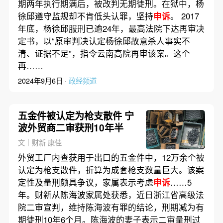
期两年执行期满后，被改判无期徒刑。在狱中，杨
徐邱遵守监规却不肯低头认罪，坚持
申诉
。 2017
年底，杨徐邱服刑已逾24年，最高法院下达再审决
定书，以“原审判决认定杨徐邱故意杀人事实不
清、证据不足”，指令云南高院再审该案。这个
再……
2024年9月6日 ·
政经频道
五金件被认定为枪支散件 宁
波外贸商二审获刑10年半
文｜财新 康佳
外贸工厂内查获用于出口的五金件中，12万余个被
认定为枪支散件，折算为成套枪支数量巨大。该案
定性及量刑颇具争议，家属表示考虑
申诉
……5
年。财新从陈海波家属处获悉，近日浙江省高级法
院二审宣判，维持陈海波有罪的结论，刑期减为有
期徒刑10年6个月。陈海波的妻子表示二审量刑过