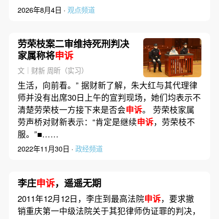
2026年8月4日 ·
观点频道
劳荣枝案二审维持死刑判决
家属称将
申诉
文｜财新 周昕（实习）
生活，向前看。” 据财新了解，朱大红与其代理律
师并没有出席30日上午的宣判现场，她们均表示不
清楚劳荣枝一方接下来是否会
申诉
。 劳荣枝家属
劳声桥对财新表示：“肯定是继续
申诉
，劳荣枝不
服。”■……
2022年11月30日 ·
政经频道
李庄
申诉
，遥遥无期
2011年12月12日，李庄到最高法院
申诉
，要求撤
销重庆第一中级法院关于其犯律师伪证罪的判决，