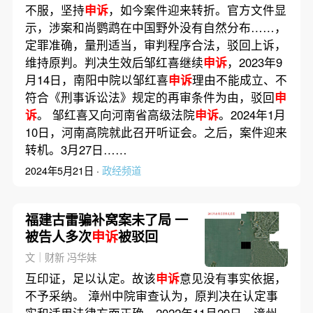
不服，坚持
申诉
，如今案件迎来转折。官方文件显
示，涉案和尚鹦鹉在中国野外没有自然分布……，
定罪准确，量刑适当，审判程序合法，驳回上诉，
维持原判。判决生效后邹红喜继续
申诉
，2023年9
月14日，南阳中院以邹红喜
申诉
理由不能成立、不
符合《刑事诉讼法》规定的再审条件为由，驳回
申
诉
。 邹红喜又向河南省高级法院
申诉
。2024年1月
10日，河南高院就此召开听证会。之后，案件迎来
转机。3月27日……
2024年5月21日 ·
政经频道
福建古雷骗补窝案未了局 一
被告人多次
申诉
被驳回
文｜财新 冯华妹
互印证，足以认定。故该
申诉
意见没有事实依据，
不予采纳。 漳州中院审查认为，原判决在认定事