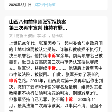
2026年8月1日 ·
财新周刊频道
山西八旬前律师张军拒执案
第三次再审宣判 维持有罪判
决
文｜财新 王雅娟（实习），杨玉琪
上世纪90年代，张军因参与一起村委会与乡政府间
的土地纠纷而被认定受贿、诈骗和教唆拒不执行判
决三项罪名。他持续
申诉
30余年，前两项罪名已被
撤销。近日山西高院第三次再审仍认定拒执罪成
立。张军说，将继续
申诉
……。他随后上诉至晋中
市中级法院，被驳回。 自此，张军开始了漫长的
申诉
之路。2001年，山西高院第一次再审后作出判
决，撤销了受贿和诈骗的罪名及量刑，维持对其犯
教唆拒不执行法院判决罪的判决，刑期减至3年。
但张军坚持自己无罪，仍不断
申诉
。 2005年11
月，最高法第二次再审该案，以事实不清、证据不
充……