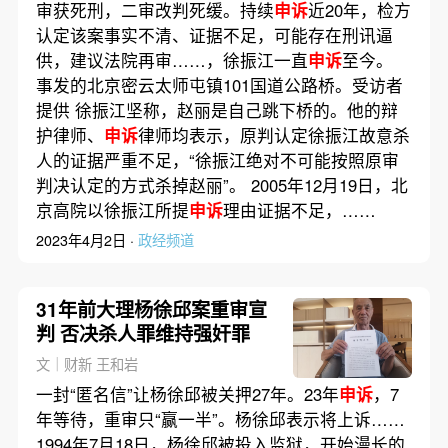
审获死刑，二审改判死缓。持续
申诉
近20年，检方
认定该案事实不清、证据不足，可能存在刑讯逼
供，建议法院再审……，徐振江一直
申诉
至今。
事发的北京密云太师屯镇101国道公路桥。受访者
提供 徐振江坚称，赵丽是自己跳下桥的。他的辩
护律师、
申诉
律师均表示，原判认定徐振江故意杀
人的证据严重不足，“徐振江绝对不可能按照原审
判决认定的方式杀掉赵丽”。 2005年12月19日，北
京高院以徐振江所提
申诉
理由证据不足，……
2023年4月2日 ·
政经频道
31年前大理杨徐邱案重审宣
判 否决杀人罪维持强奸罪
文｜财新 王和岩
一封“匿名信”让杨徐邱被关押27年。23年
申诉
，7
年等待，重审只“赢一半”。杨徐邱表示将上诉……
1994年7月18日，杨徐邱被投入监狱，开始漫长的