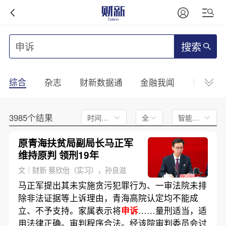
搜索
综合
杂志
财新数据通
金融我闻
财新mini
3985个结果
时间不限
全文
智能排序
原青海扶贫局副局长马正军
维持原判 领刑19年
文｜财新 蔡欣佁（实习），孙良滋
马正军提出其未实施贪污犯罪行为、一审法院未排
除非法证据等上诉理由，青海高院认定均不能成
立、不予支持。家属表示将
申诉
……量刑适当，适
用法律正确。审判程序合法。经该院审判委员会讨