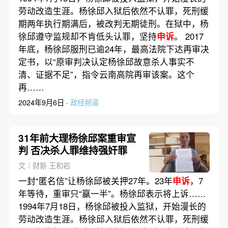
劳动改造生涯。杨徐邱入狱后依然不认罪，死刑缓
期两年执行期满后，被改判无期徒刑。在狱中，杨
徐邱遵守监规却不肯低头认罪，坚持
申诉
。 2017
年底，杨徐邱服刑已逾24年，最高法院下达再审决
定书，以“原审判决认定杨徐邱故意杀人事实不
清、证据不足”，指令云南高院再审该案。这个
再……
2024年9月6日 ·
政经频道
31年前大理杨徐邱案重审宣
判 否决杀人罪维持强奸罪
文｜财新 王和岩
一封“匿名信”让杨徐邱被关押27年。23年
申诉
，7
年等待，重审只“赢一半”。杨徐邱表示将上诉……
1994年7月18日，杨徐邱被投入监狱，开始漫长的
劳动改造生涯。杨徐邱入狱后依然不认罪，死刑缓