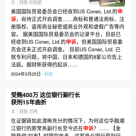
利调查｜出海·科技
文｜财新 杜知航
美国国际贸易委员会已经收到US Conec, Ltd.的
申
诉
，尚待正式开启调查……商标和普通法商标、注
册版权、盗用商业秘密或商业外观和虚假广告等内
容。 据美国国际贸易委员会的记录平台，目前已
经收到US Conec, Ltd.的
申诉
，但美国国际贸易委
员会还未正式开启调查。 目前US Conec, Ltd. 已
就专利问题，将中国、日本和德国的8家公司告上
法庭。据财新获得的起诉……
2024年3月25日 ·
科技
受贿400万 这位银行副行长
获刑15年曲折
文｜财新 刘冉
在证据链如此清晰充分的情况下，为何这位华融湘
江银行的原常务副行长至今还在
申诉
？…… 【金
融我闻/刘冉】时隔四年多，这家商业银行原副行