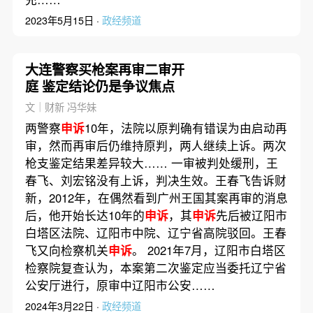
2023年5月15日 ·
政经频道
大连警察买枪案再审二审开
庭 鉴定结论仍是争议焦点
文｜财新 冯华妹
两警察
申诉
10年，法院以原判确有错误为由启动再
审，然而再审后仍维持原判，两人继续上诉。两次
枪支鉴定结果差异较大…… 一审被判处缓刑，王
春飞、刘宏铭没有上诉，判决生效。王春飞告诉财
新，2012年，在偶然看到广州王国其案再审的消息
后，他开始长达10年的
申诉
，其
申诉
先后被辽阳市
白塔区法院、辽阳市中院、辽宁省高院驳回。王春
飞又向检察机关
申诉
。 2021年7月，辽阳市白塔区
检察院复查认为，本案第二次鉴定应当委托辽宁省
公安厅进行，原审中辽阳市公安……
2024年3月22日 ·
政经频道