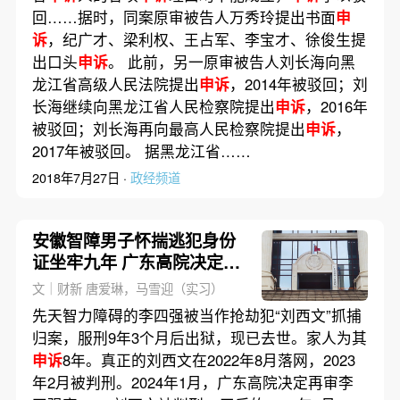
回……据时，同案原审被告人万秀玲提出书面
申
诉
，纪广才、梁利权、王占军、李宝才、徐俊生提
出口头
申诉
。 此前，另一原审被告人刘长海向黑
龙江省高级人民法院提出
申诉
，2014年被驳回；刘
长海继续向黑龙江省人民检察院提出
申诉
，2016年
被驳回；刘长海再向最高人民检察院提出
申诉
，
2017年被驳回。 据黑龙江省……
2018年7月27日 ·
政经频道
安徽智障男子怀揣逃犯身份
证坐牢九年 广东高院决定再
审
文｜财新 唐爱琳，马雪迎（实习）
先天智力障碍的李四强被当作抢劫犯“刘西文”抓捕
归案，服刑9年3个月后出狱，现已去世。家人为其
申诉
8年。真正的刘西文在2022年8月落网，2023
年2月被判刑。2024年1月，广东高院决定再审李