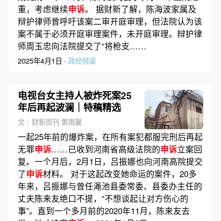
重，考虑继续
申诉
。 据财新了解，陈海波家属及
辩护律师曾呼吁该案二审开庭审理，但法院认为该
案不属于必须开庭审理案件，未开庭审理。辩护律
师周玉忠向法院提交了“将枪支……
2025年4月1日 ·
政经频道
电视台女主持人被炸死案25
年后再起波澜｜特稿精选
文｜财新周刊 黄雨馨
一起25年前的爆炸案，在所有案犯都服完刑后再起
无罪
申诉
……已收到河南省高级法院的
申诉
立案回
复。一个月后，2月1日，吕振娜也向河南高院提交
了
申诉
材料。 对于这起改变她命运的案件，20多
年来，吕振娜与曾任渑池县委常委、县委办主任的
丈夫陈来友绝口不提，“不想谈起让对方伤心的
事”。直到一个多月前的2020年11月，陈来友去