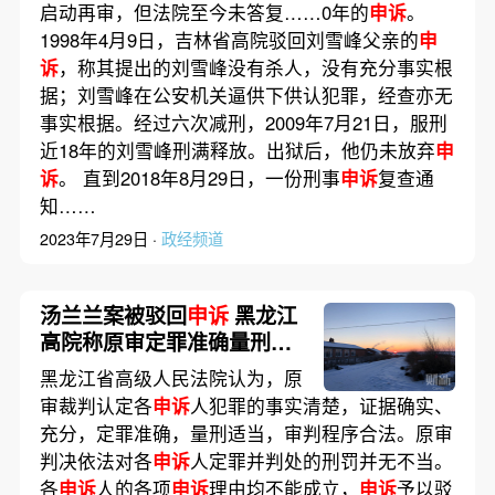
启动再审，但法院至今未答复……0年的
申诉
。
1998年4月9日，吉林省高院驳回刘雪峰父亲的
申
诉
，称其提出的刘雪峰没有杀人，没有充分事实根
据；刘雪峰在公安机关逼供下供认犯罪，经查亦无
事实根据。经过六次减刑，2009年7月21日，服刑
近18年的刘雪峰刑满释放。出狱后，他仍未放弃
申
诉
。 直到2018年8月29日，一份刑事
申诉
复查通
知……
2023年7月29日 ·
政经频道
汤兰兰案被驳回
申诉
黑龙江
高院称原审定罪准确量刑适
当
黑龙江省高级人民法院认为，原
审裁判认定各
申诉
人犯罪的事实清楚，证据确实、
充分，定罪准确，量刑适当，审判程序合法。原审
判决依法对各
申诉
人定罪并判处的刑罚并无不当。
各
申诉
人的各项
申诉
理由均不能成立，
申诉
予以驳