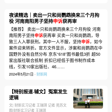
夜读精选｜卖出一只和尚鹦鹉换来三个月拘
役 河南南阳男子坚持
申诉
获再审
【推荐】 卖出一只和尚鹦鹉换来三个月拘役 河南
南阳男子坚持
申诉
获再审 买卖一只和尚鹦鹉，导
致三人入罪获刑。其中一人不服，坚持
申诉
，如今
案件迎来转折。官方文件显示，涉案和尚鹦鹉在中
国野外没有自然分布 京东“618”图书最低3折 超50
家出版社联合抵制 折扣已经低于图书制作成本
线，引发10家出版社、46……
2024年5月21日 ·
财新网
【特别报道·辅文】冤案发生
逻辑
文| 财新实习记者 王瑞琪 记者 苑苏文
图|财新实习记者 王瑞琪