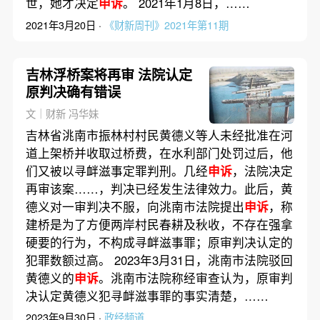
世，她才决定
申诉
。 2021年1月8日，……
2021年3月20日 ·
《财新周刊》2021年第11期
吉林浮桥案将再审 法院认定
原判决确有错误
文｜财新 冯华妹
吉林省洮南市振林村村民黄德义等人未经批准在河
道上架桥并收取过桥费，在水利部门处罚过后，他
们又被以寻衅滋事定罪判刑。几经
申诉
，法院决定
再审该案……，判决已经发生法律效力。此后，黄
德义对一审判决不服，向洮南市法院提出
申诉
，称
建桥是为了方便两岸村民春耕及秋收，不存在强拿
硬要的行为，不构成寻衅滋事罪；原审判决认定的
犯罪数额过高。 2023年3月31日，洮南市法院驳回
黄德义的
申诉
。洮南市法院称经审查认为，原审判
决认定黄德义犯寻衅滋事罪的事实清楚，……
2023年9月30日 ·
政经频道