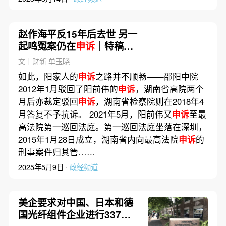
赵作海平反15年后去世 另一
起鸣冤案仍在
申诉
｜特稿精
选
文｜财新 单玉晓
如此，阳家人的
申诉
之路并不顺畅——邵阳中院
2012年1月驳回了阳前伟的
申诉
，湖南省高院两个
月后亦裁定驳回
申诉
，湖南省检察院则在2018年4
月答复不予抗诉。 2021年5月，阳前伟又
申诉
至最
高法院第一巡回法庭。第一巡回法庭坐落在深圳，
2015年1月28日成立，湖南省内向最高法院
申诉
的
刑事案件归其管……
2025年5月9日 ·
政经频道
美企要求对中国、日本和德
国光纤组件企业进行337专