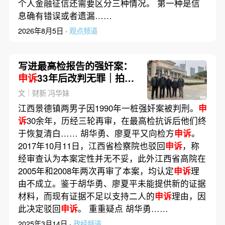
个人金融征信还需要区分三种情况。 第一种是信
息确有错误或者遗漏……
2026年8月5日 ·
观点频道
写进最高检报告的强奸案：
申诉
33年后改判无罪｜拍案
惊奇录
文｜财新 冯华妹
江西景德镇两男子因1990年一桩强奸案被判刑。
申
诉
30余年，历经三轮再审，在最高检抗诉后他们终
于恢复清白…… 胡华勇、廖夏平又向检方
申诉
。
2017年10月11日，江西省检察院也驳回
申诉
，称
经审查认为本案定性并无不妥，此外江西省高院在
2005年和2008年两次再审了本案，均认定
申诉
理
由不成立。鉴于胡华勇、廖夏平未能提供新的证据
材料，而现有证据不足以支持二人的
申诉
理由，因
此决定驳回
申诉
。 重重疑点 胡华勇……
2025年3月14日 ·
政经频道