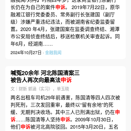
长仍在为自己的案件
申诉
。 2019年7月22日，原华
融湘江银行党委委员、常务副行长张建国（副厅
级）涉嫌严重违纪违法，而被湖南省纪委监委留
置。2020 年4月，张建国案在监委调查终结、湘潭
市公安局侦查终结后，移送检察机关审查起诉。同
年6月，经湖南……
2024年10月27日 ·
金融我闻
喊冤20余年 河北陈国清案三
被告人再次向最高法
申诉
文｜财新 郭涵（实习），单玉晓
两名出租车司机29年前遇害，陈国清等四人四次被
判死刑，三次发回重审，最终以“留有余地”的死
缓、无期判决收场。其中三人已刑满出狱，仍在
申
诉
……陈国清等人坚持
申诉
。2009年10月30日，
他们
申诉
被河北高院驳回。2015年3月20日，五名