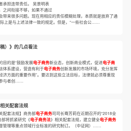
者承担连带责任。 吴景明表
，之间衔接不够，如果不通过
会带来很多问题。现在用相应的责任模糊处理，本质就是放弃了通
实际上是与上述法律一致的规定。但是，“一些社会公……
稿）》的几点看法
的目的是“鼓励发展
电子商务
新业态，创新商业模式，促进
电子商
信体系建设，营造有利于
电子商务
创新发展的市场环境，充分发挥
经济方面的重要作用”。要达到这些立法目标，法律就必须尊重现
参与者创……
相关配套法规
关配套法规】商务部
电子商务
司司长骞芳莉在近期召开的“2018全
商务部将抓紧研究《
电子商务法
》相关配套法规，建立健全
电子商务
督管理等重点领域行业标准的研究制订。（中证网）……