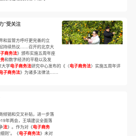
力”受关注
界和监管方呼吁更完善的立
起持续热议……召开的北京大
子商务法
》颁布实施五周年座
商务
和数字经济的平稳以及发
京大学
电子商务法
研究中心发布的《〈
电子商务法
〉实施五周年评
电子商务法
》为诸多法律法……
商倾销和交叉补贴，进一步落
019年两会，王填建议全面落
争
法
》。作为对《
电子商务
细则”。《
电子商务法
》未对