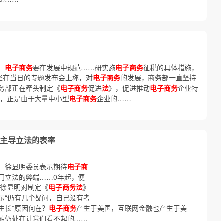
，
电子商务
要在发展中规范……研实施
电子商务
征税的具体措施，
坚在当日的专题发布会上称，对
电子商务
的发展，商务部一直坚持
务部正在牵头制定《
电子商务
促进
法
》，促进推动
电子商务
企业特
称，正是由于大量中小型
电子商务
企业的……
主导立法的表率
，徐显明委员表示期待
电子商
门立法的弊端……0年起，便
 徐显明对制定《
电子商务法
》
示“仍有几个疑问，自己没有考
蛮生长”原因何在？
电子商务
产生于美国，互联网金融也产生于美
融仍处在让我们看不起的……