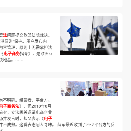
盟
法
问题提交欧盟法院裁决。
港原则”保护。用户发布内
内容管理，原则上无需承担法
《
电子商务
指令》，是欧洲互
块地基。……
尚不明确。经营者、平台方、
电子商务法
》，但2018年8月
前夕，立法机关邀请电商企业
场并发言时，却又表示《
电子
并不成熟。这番表态耐人寻味。 薛军最近收到了不少平台方的反
比……