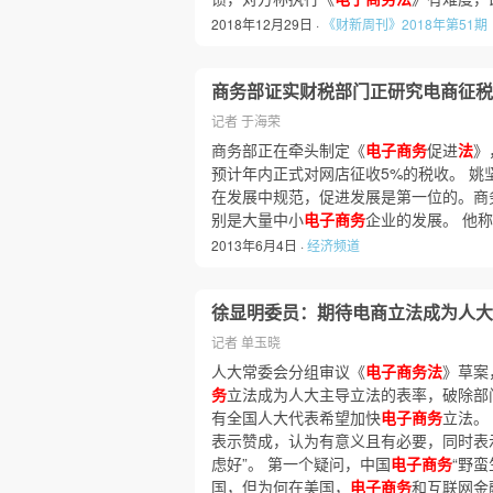
2018年12月29日 ·
《财新周刊》2018年第51期
商务部证实财税部门正研究电商征税
记者 于海荣
商务部正在牵头制定《
电子商务
促进
法
》
预计年内正式对网店征收5%的税收。 姚
在发展中规范，促进发展是第一位的。商
别是大量中小
电子商务
企业的发展。 他
2013年6月4日 ·
经济频道
徐显明委员：期待电商立法成为人大
记者 单玉晓
人大常委会分组审议《
电子商务法
》草案
务
立法成为人大主导立法的表率，破除部
有全国人大代表希望加快
电子商务
立法。
表示赞成，认为有意义且有必要，同时表
虑好”。 第一个疑问，中国
电子商务
“野
国，但为何在美国，
电子商务
和互联网金