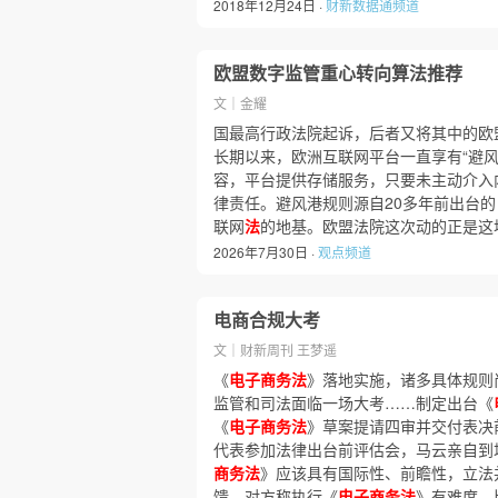
2018年12月24日 ·
财新数据通频道
欧盟数字监管重心转向算法推荐
文｜金耀
国最高行政法院起诉，后者又将其中的欧
长期以来，欧洲互联网平台一直享有“避风
容，平台提供存储服务，只要未主动介入
律责任。避风港规则源自20多年前出台的
联网
法
的地基。欧盟法院这次动的正是这
2026年7月30日 ·
观点频道
电商合规大考
文｜财新周刊 王梦遥
《
电子商务法
》落地实施，诸多具体规则
监管和司法面临一场大考……制定出台《
《
电子商务法
》草案提请四审并交付表决
代表参加法律出台前评估会，马云亲自到
商务法
》应该具有国际性、前瞻性，立法
馈，对方称执行《
电子商务法
》有难度，