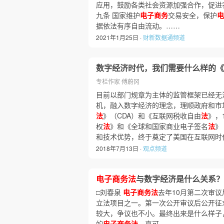
应用，鼓励各类社会资源加强合作，促进
九条 国家维护
电子商务
交易安全，保护
电
据依法有序自由流动。……
2021年1月25日 ·
财新数据通频道
数字经济时代，我们需要什么样的《
专栏作家 傅蔚冈
目前以部门规章为主体的监管框架已经无
机，融入数字经济的理念，理顺政府和市
法
》（CDA）和《互联网税收自由
法
》，
权
法
》和《全球和国家商业电子签名
法
》
和技术优势，终于奠定了美国在互联网时代
2018年7月13日 ·
观点频道
电子商务法
与数字经济是什么关系？
□刘春泉
电子商务法
去年10月第二次审
立法项目之一。第一次公开审议后公开征
较大，争议也不小。最终出来是什么样子
的
电子商务法
，真可……