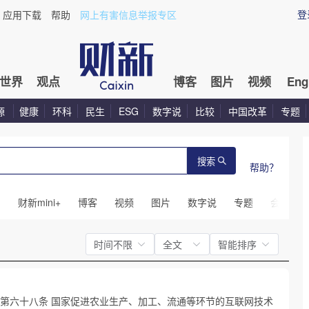
登
应用下载
帮助
网上有害信息举报专区
世界
观点
博客
图片
视频
Eng
源
健康
环科
民生
ESG
数字说
比较
中国改革
专题
搜索
帮助？
闻
财新mini+
博客
视频
图片
数字说
专题
会议
时间不限
全文
智能排序
 第六十八条 国家促进农业生产、加工、流通等环节的互联网技术