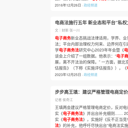
2016年12月26日 ·
政经频道
电商法施行五年 新业态和平台“私权
文｜财新 张一川
电子商务
新业态挑战法律适用，学界、业
法；平台内部治理权力何来、边界何在引
学
电子商务法
研究中心2023年年会暨《
电
谈会上介绍了一组数据。他表示：“
电子
展，离不开法治的保障。” 一方面，据北
估报告》（下称《实施评估报告》），《
2023年12月25日 ·
政经频道
步步高王填：建议严格管理电商定价
记者 侯奇江
王填两会建议严格管理电商定价，反对电
实《
电子商务法
》并出台补充细则…… 2
实《
电子商务法
》，实施好《反不正当竞
法
》的补充，他呼吁尽快出台“电商法实施