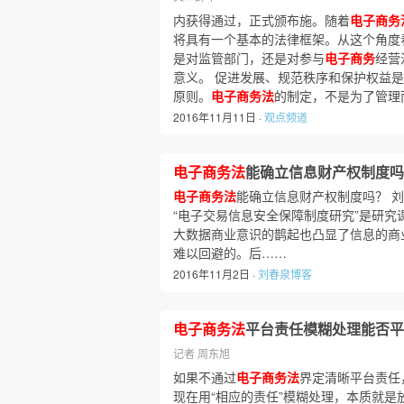
内获得通过，正式颁布施。随着
电子商务
将具有一个基本的法律框架。从这个角度
是对监管部门，还是对参与
电子商务
经营
意义。 促进发展、规范秩序和保护权益是
原则。
电子商务法
的制定，不是为了管理
2016年11月11日 ·
观点频道
电子商务法
能确立信息财产权制度吗
电子商务法
能确立信息财产权制度吗？ 刘
“电子交易信息安全保障制度研究”是研
大数据商业意识的鹊起也凸显了信息的商
难以回避的。后……
2016年11月2日 ·
刘春泉博客
电子商务法
平台责任模糊处理能否平
记者 周东旭
如果不通过
电子商务法
界定清晰平台责任
现在用“相应的责任”模糊处理，本质就是