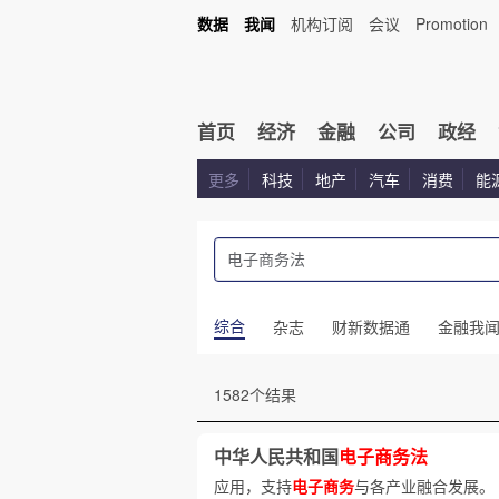
数据
我闻
机构订阅
会议
Promotion
首页
经济
金融
公司
政经
更多
科技
地产
汽车
消费
能
综合
杂志
财新数据通
金融我
1582个结果
中华人民共和国
电子商务法
应用，支持
电子商务
与各产业融合发展。