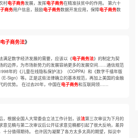
农村
电子商务
发展，发挥
电子商务
在精准扶贫中的作用。 第六十
子商务
用户信息，鼓励
电子商务
数据开发应用，保障
电子商务
数
电子商务法
》
法满足数字经济发展的需要，应该以《
电子商务法
》的制定为契
场的边界，为市场新势力的发展容纳更多的发展空间……通信规范
1998年的《儿童在线隐私保护法》（COPPA）和《数字千禧年版
（E-Sign）等。正是这些法律确立的基本规范，再加上美国的金融
的优势。 在过去20年，中国在
电子商务
和互联网领……
议后，根据全国人大常委会立法工作计划，该
法
第三次审议为下月的
求意见稿与第二次审议后公开征求意见稿都引起了很大反响，差异
，十分值得期待。 也许因为凝聚了各方太多太高的期望，拟议中