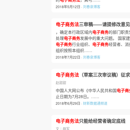
2018年5月12日 ·
刘春泉博客
电子商务法
三审稿——请提修改意见
，确定本行政区域内
电子商务
的部门职责
处理
电子商务
发展中的重大问题。 国家
电子商务
行业组织、
电子商务
经营者、消
组织按照本组织……
2018年7月22日 ·
刘春泉博客
电子商务法
（草案三次审议稿）征求
赵甜甜
中国人大网公布《中华人民共和国
电子商
止日期为7月28日。……
2018年6月29日 ·
财新数据通频道
电子商务法
只能给经营者确定底线
文︱薛军