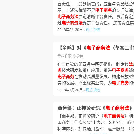
台责任……受到损害的，应当与食品经营
示，上述法律都不是
电子商务
的专门法律
电子商务法
界定清晰平台责任，事后肯定
过
电子商务法
界定平台责任。 连带责任
2018年8月30日 ·
观点频道
【争鸣】对《
电子商务法
（草案三审
专栏作家 陈永伟
在三审稿的第四条中明确指出，制定该
法
务
技术研发和推广应用，推进
电子商务
诚
电子商务
在推动高质量发展、构建开放型
实的发展、尊重现实业态、为
电子商务
的
2018年7月30日 ·
观点频道
商务部：正抓紧研究《
电子商务法
》
【商务部：正抓紧研究《
电子商务法
》相
国商务工作吹风会”上表示，2019年，
标准体系，加快通用基础、运营服务、监