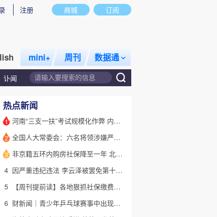
录
注册
商城
订阅
lish
mini+
周刊
数据通
讣闻
热点新闻
河南“三支一扶”考试规模化作弊 内外勾结提前获取试卷
1
全国人大常委会：六名将领涉嫌严重违纪违法 被罢免全国人大代表
2
话题
特别呈现
私房课
非京籍五环内购房社保降至一年 北京市公积金最高可贷340万元
3
4
因严重违纪违法 李云泽被罢免第十四届全国人大代表职务
5
【周刊提前读】各地狠抓社保缴费基数 合规与企业减负如何平衡？
6
财新闻｜青少年乒乓球赛事中出现严重赛风赛纪问题，乒协发文