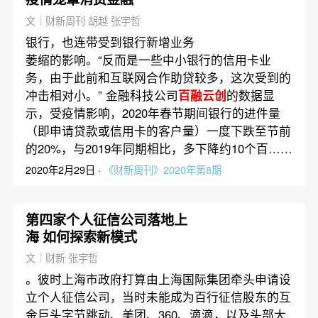
文｜财新周刊 胡越 张宇哲
银行，也连带受到银行新增业务
萎缩的影响。“反而是一些中小银行的信用卡业
务，由于此前和互联网合作助贷较多，这次受到的
冲击相对小。” 金融科技公司
百融云创
的数据显
示，受疫情影响，2020年春节期间银行的进件量
（即申请贷款或信用卡的客户量）一度下跌至节前
的20%，与2019年同期相比，多下降约10个百……
2020年2月29日 ·
《财新周刊》2020年第8期
第四家个人征信公司落地上
海 如何探索新模式
文｜财新 张宇哲
。彼时上海市政府打算由上海国际集团牵头申请设
立个人征信公司，当时未能成为百行征信股东的互
金巨头字节跳动、美团、360、滴滴，以及头部大