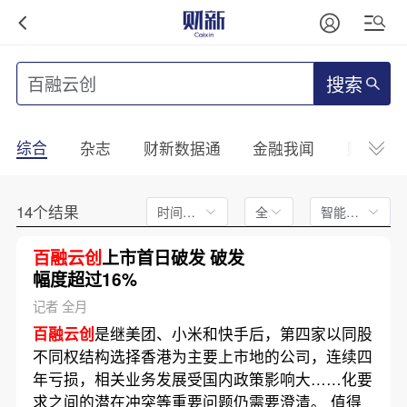
搜索
综合
杂志
财新数据通
金融我闻
财新mini
14个结果
时间不限
全文
智能排序
百融云创
上市首日破发 破发
幅度超过16%
记者 全月
百融云创
是继美团、小米和快手后，第四家以同股
不同权结构选择香港为主要上市地的公司，连续四
年亏损，相关业务发展受国内政策影响大……化要
求之间的潜在冲突等重要问题仍需要澄清。 值得