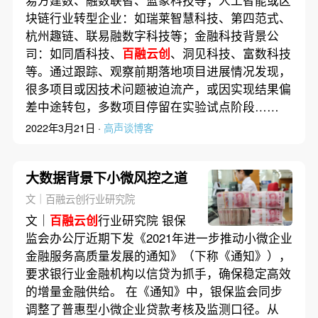
易方建数、融数联智、蓝象科技等；人工智能或区
块链行业转型企业：如瑞莱智慧科技、第四范式、
杭州趣链、联易融数字科技等；金融科技背景公
司：如同盾科技、
百融云创
、洞见科技、富数科技
等。通过跟踪、观察前期落地项目进展情况发现，
很多项目或因技术问题被迫流产，或因实现结果偏
差中途转包，多数项目停留在实验试点阶段……
2022年3月21日 ·
高声谈博客
大数据背景下小微风控之道
文｜百融云创行业研究院
文｜
百融云创
行业研究院 银保
监会办公厅近期下发《2021年进一步推动小微企业
金融服务高质量发展的通知》（下称《通知》），
要求银行业金融机构以信贷为抓手，确保稳定高效
的增量金融供给。 在《通知》中，银保监会同步
调整了普惠型小微企业贷款考核及监测口径。从