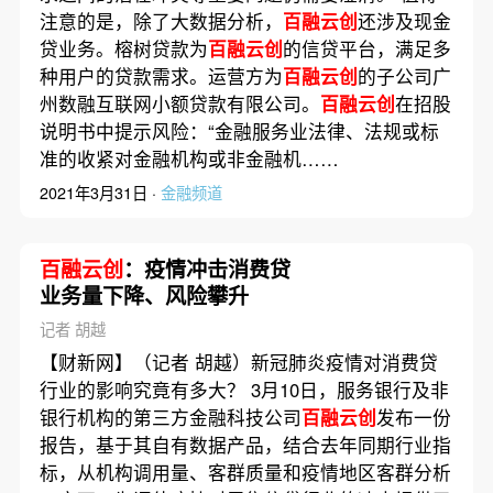
注意的是，除了大数据分析，
百融云创
还涉及现金
贷业务。榕树贷款为
百融云创
的信贷平台，满足多
种用户的贷款需求。运营方为
百融云创
的子公司广
州数融互联网小额贷款有限公司。
百融云创
在招股
说明书中提示风险：“金融服务业法律、法规或标
准的收紧对金融机构或非金融机……
2021年3月31日 ·
金融频道
百融云创
：疫情冲击消费贷
业务量下降、风险攀升
记者 胡越
【财新网】（记者 胡越）新冠肺炎疫情对消费贷
行业的影响究竟有多大？ 3月10日，服务银行及非
银行机构的第三方金融科技公司
百融云创
发布一份
报告，基于其自有数据产品，结合去年同期行业指
标，从机构调用量、客群质量和疫情地区客群分析