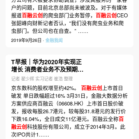
户的问题，目前北京总部尚未被波及。对于有媒体
报道
百融云创
的爬虫部门业务暂停，
百融云创
CEO
张韶峰向财新记者否认，“我们没有爬虫业务和爬
虫部门。但公司也在自查。” ……
2019年9月26日 ·
金融我闻
T早报｜华为2020年实现正
增长 消费者业务不及预期；
Arm发布v9架构 称不受美国
记者 翟少辉 实习记者 崔浩 整理
出口管理条例约束；京东拆
京东数科的股权增至约42%。
百融云创
上市首日
分云计算及人工智能业务给
破发 单日跌幅超过16% 3月31日，金融大数据分析
京东数科
方案供应商百融云（06608.HK）上市首日股价破
发，报收每股26.7港元，较每股31.8港元的发行价
下跌16.04%，全日成交11亿港元。百融云全称
百
融云创
科技股份有限公司，成立于2014年3月。此
次IPO共计1……