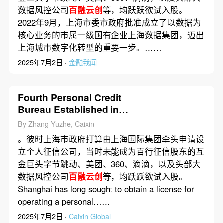
数据风控公司
百融云创
等，均跃跃欲试入股。
2022年9月，上海市委市政府批准成立了以数据为
核心业务的市属一级国有企业上海数据集团，迈出
上海城市数字化转型的重要一步。……
2025年7月2日 ·
金融我闻
Fourth Personal Credit
Bureau Established in
Shanghai: Exploring New
By Zhang Yuzhe, Caixin
Business Models
。彼时上海市政府打算由上海国际集团牵头申请设
立个人征信公司，当时未能成为百行征信股东的互
金巨头字节跳动、美团、360、滴滴，以及头部大
数据风控公司
百融云创
等，均跃跃欲试入股。
Shanghai has long sought to obtain a license for
operating a personal……
2025年7月2日 ·
Caixin Global