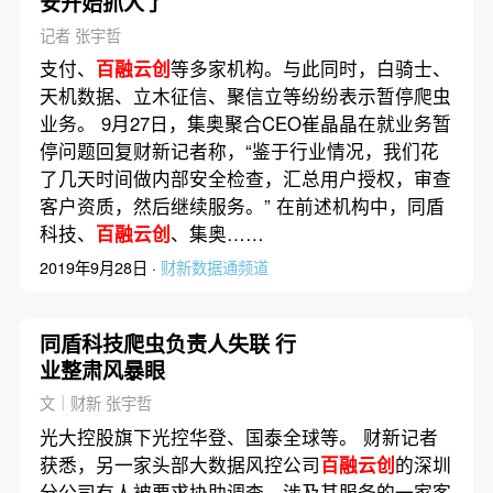
安开始抓人了
记者 张宇哲
支付、
百融云创
等多家机构。与此同时，白骑士、
天机数据、立木征信、聚信立等纷纷表示暂停爬虫
业务。 9月27日，集奥聚合CEO崔晶晶在就业务暂
停问题回复财新记者称，“鉴于行业情况，我们花
了几天时间做内部安全检查，汇总用户授权，审查
客户资质，然后继续服务。” 在前述机构中，同盾
科技、
百融云创
、集奥……
2019年9月28日 ·
财新数据通频道
同盾科技爬虫负责人失联 行
业整肃风暴眼
文｜财新 张宇哲
光大控股旗下光控华登、国泰全球等。 财新记者
获悉，另一家头部大数据风控公司
百融云创
的深圳
分公司有人被要求协助调查，涉及其服务的一家客