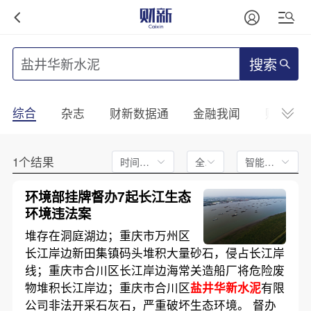
搜索
综合
杂志
财新数据通
金融我闻
财新mini
1个结果
时间不限
全文
智能排序
环境部挂牌督办7起长江生态
环境违法案
堆存在洞庭湖边；重庆市万州区
长江岸边新田集镇码头堆积大量砂石，侵占长江岸
线；重庆市合川区长江岸边海常关造船厂将危险废
物堆积长江岸边；重庆市合川区
盐井华新水泥
有限
公司非法开采石灰石，严重破坏生态环境。 督办