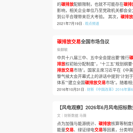
的
碳排放
配额限制，也就不可能存在
碳排
影响，相关企业单位乃至党政机关都会全
到公平合理带来巨大考验。 其次，
碳排放
2021年7月19日 ·
观点频道
碳排放交易
全国市场刍议
柴麒敏
中共十八届三中、五中全会提出要“推行
排放
权初始分配制度”，“十三五”规划纲
排放交易
市场”。国家主席习近平在《中
黎气候大会开幕式上的讲话中提到“计划于
体系”“建立全国
碳排放交易
市场”。随着
2016年10月31日 ·
财新《中国改革》2016年第
【风电观察】2026年6月风电招标
文｜财新数据 马薇
点为加强与能源统计、
碳排放
核算等制度
能量
交易
、绿证绿电
交易
等因素，分类明