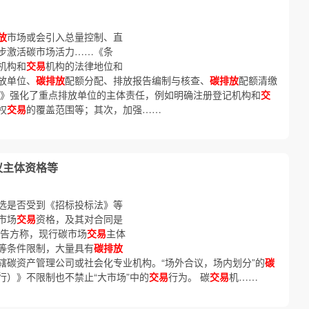
放
市场或会引入总量控制、直
步激活碳市场活力……《条
机构和
交易
机构的法律地位和
放单位、
碳排放
配额分配、排放报告编制与核查、
碳排放
配额清缴
例》强化了重点排放单位的主体责任，例如明确注册登记机构和
交
权
交易
的覆盖范围等；其次，加强……
议主体资格等
选是否受到《招标投标法》等
市场
交易
资格，及其对合同是
原告方称，现行碳市场
交易
主体
等条件限制，大量具有
碳排放
辖碳资产管理公司或社会化专业机构。“场外合议，场内划分”的
碳
行）》不限制也不禁止“大市场”中的
交易
行为。 碳
交易
机……