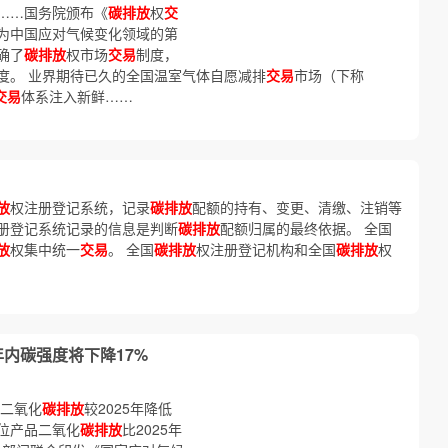
……国务院颁布《
碳排放
权
交
为中国应对气候变化领域的第
确了
碳排放
权市场
交易
制度，
度。 业界期待已久的全国温室气体自愿减排
交易
市场（下称
交易
体系注入新鲜……
放
权注册登记系统，记录
碳排放
配额的持有、变更、清缴、注销等
册登记系统记录的信息是判断
碳排放
配额归属的最终依据。 全国
放
权集中统一
交易
。 全国
碳排放
权注册登记机构和全国
碳排放
权
年内碳强度将下降17%
值二氧化
碳排放
较2025年降低
位产品二氧化
碳排放
比2025年