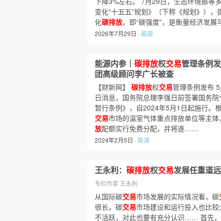
下降3%左右。 7月29日，生态环境部
变化“十五五”规划》（下称《规划》），
化
碳排放
，即“碳强度”，是衡量经济发展
2026年7月29日 ·
能源
能源内参｜
碳排放
权
交易
管理条例发
团高级顾问李广长被查
【财新网】
碳排放
权
交易
管理条例发布 5
日消息，国务院总理李强日前签署国务院
暂行条例》，自2024年5月1日起施行。
交易
市场的温室气体重点排放单位等主体
放
配额实行免费分配，并将逐……
2024年2月5日 ·
能源
王永利：
碳排放
权
交易
发展任重道远
专栏作家 王永利
从国际碳
交易
市场发展的实际情况看，碳
很长，碳
交易
市场建设和运行投入也比较
不活跃，对此也要有充分认识…… 首先