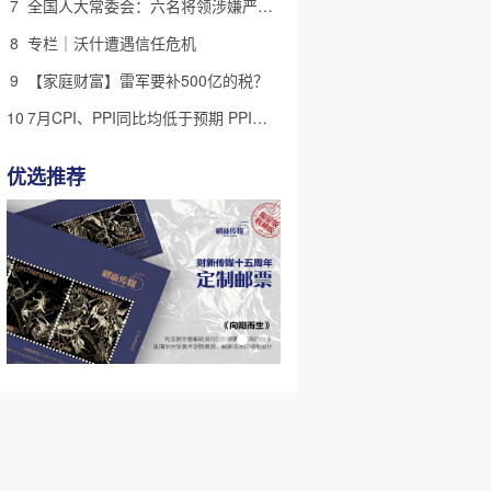
7
全国人大常委会：六名将领涉嫌严重违纪违法 被罢免全国人大代表
8
专栏｜沃什遭遇信任危机
9
【家庭财富】雷军要补500亿的税？
10
7月CPI、PPI同比均低于预期 PPI同比结束持续改善、高位回落
优选推荐