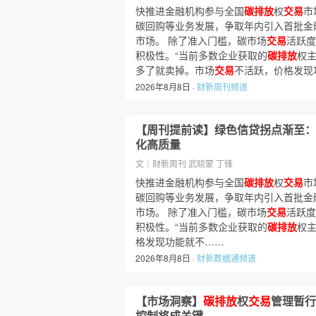
快推进金融机构参与全国
碳排放
权
交易
市
碳回购等业务发展，争取年内引入首批金
市场。 除了准入门槛，碳市场
交易
活跃度
积极性。“当前多数企业获取的
碳排放
权
多了就卖掉。市场
交易
不活跃，价格发现
2026年8月8日 ·
财新周刊频道
【周刊提前读】绿色信贷拐点渐至：
化高质量
文｜财新周刊 武晓蒙 丁锋
快推进金融机构参与全国
碳排放
权
交易
市
碳回购等业务发展，争取年内引入首批金
市场。 除了准入门槛，碳市场
交易
活跃度
积极性。“当前多数企业获取的
碳排放
权
格发现功能就不……
2026年8月8日 ·
财新数据通频道
【市场洞察】
碳排放
权
交易
管理暂行
控制将成关键