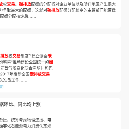
放
权
交易
。
碳排放
配额的分配将对企业单位以及所在地区产生很大
力争取最大的配额，这就对
碳排放
配额分配核定的主管部门能否做
配额分配核定后……
碳排放
权
交易
制度”“建立健全
碳
要也明确“推动建设全国统一的
碳
美元首气候变化联合声明》和巴
2017年启动全国
碳排放交易
相关准备工作……
6期
数据环比、同比均上涨
衔接，统筹考虑物理连接、电
确非化石能源电力消费认定规