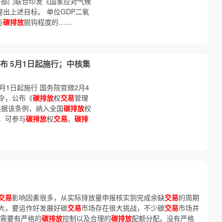
等多部门联合印发《国家应对气候
提出上述目标。 单位GDP二氧
与
碳排放
脱钩程度的……
布 5月1日起施行；中核集
月1日起施行 国务院官微2月4
令，公布《
碳排放
权
交易
管理
根据该条例，纳入全国
碳排放
权
，可参与
碳排放
权
交易
。
碳排
交易
影响因素很多，从实际排放量申报核实到完成余缺
交易
的周期
大，要运作好发展好碳
交易
市场存在很大挑战，不少碳
交易
市场并
，需要有严格的
碳排放
控制以及合理的
碳排放
配额分配。没有严格