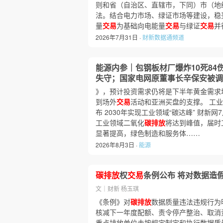
则和省（自治区、直辖市，下同）市（地
法。结合电力市场、绿证市场等建设，稳
量
交易
为基础向电能量
交易
与绿证
交易
并
2026年7月31日 ·
财新数据通频道
能源内参｜包钢板材厂爆炸10死84
失守；国家电网原董事长辛保安被调
》，预计投资需求仍将是下半年黄金需求
到场外
交易
活动和亚洲买盘的支撑。 工业
布 2030年实现工业领域“碳达峰” 财新网
工业领域二氧化
碳排放
将达到峰值，届时
显著提高，绿色制造和服务体……
2026年8月3日 ·
能源
碳排放
权
交易
条例公布 将对数据造
文｜财新 杨玉琪
《条例》对
碳排放
数据质量违法违规行为
核减下一年度配额、责令停产整治、取消
重点排放单位未按规定制定和执行数据质