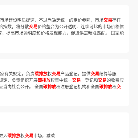
）
证市场建设明显提速，不过尚缺乏统一的定价参照，市场
交易
存在
格指数，将分散
交易
价格整合为公开透明、连续可比的市场价格信
转变，提高市场透明度和价格发现能力，促进供需精准匹配。 国家能
家有关规定，负责
碳排放
权
交易
产品登记，提供
交易
结算等服
规定，负责组织开展
碳排放
权集中统一
交易
。登记和
交易
的收费应
应当向社会公开。 全国
碳排放
权注册登记机构和全国
碳排放
权
交
进入
碳排放
权
交易
市场，减碳