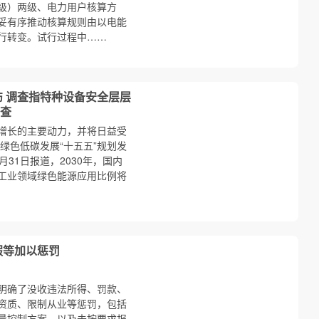
级）两级、电力用户核算方
妥有序推动核算规则由以电能
行转变。试行过程中……
伤 调查指特种设备安全层层
查
增长的主要动力，并将日益受
绿色低碳发展“十五五”规划发
7月31日报道，2030年，国内
工业领域绿色能源应用比例将
假等加以惩罚
明确了没收违法所得、罚款、
资质、限制从业等惩罚，包括
量控制方案，以及未按要求报