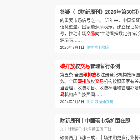
答疑（《财新周刊》2026年第30期
的重要市场信号之一。 近年来，中国绿
信息壁垒。国家能源局表示，建立绿证价
号，推动市场
交易
向“主动看指数定价”
源局表……
2026年8月1日 ·
财新周刊频道
碳排放
权
交易
管理暂行条例
第五条 全国
碳排放
权注册登记机构按照国
务。全国
碳排放
权
交易
机构按照国家有关
当合理，收费项目、收费标准和管理办法
易
机构应当按照国……
2024年2月8日 ·
财新数据通频道
财新周刊｜中国碳市场扩围在即
文｜财新周刊 赵煊 杨玉琪 丁锋
碳价两月飞涨三成，市场预期更多行业将