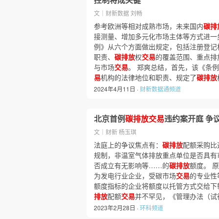
文｜财新数据 刘畅
参考欧洲等相对成熟市场，未来国内
碳排
接测量、增加多元化市场主体等方式进一
例》从六个方面做出规定，包括注册登记
职责、
碳排放
权
交易
的覆盖范围、重点排
与市场
交易
。 郑爽总结，首先，该《条
易
机构的法律地位和职责、规定了
碳排放
2024年4月11日 ·
财新数据通频道
北京首例
碳排放交易
违约案开庭 争
文｜财新 杨玉琪
法庭上的争议焦点有：
碳排放
配额采购比
规制，非温室气体排放重点单位是否具有
否成立有无影响等……的
碳排放
额度。 
为发电行业企业，受碳市场
交易
的专业性
额度指标的企业将额度以托管方式交给下
排放
配额
交易
并不罕见，《管理办法（试
2023年2月28日 ·
环科频道