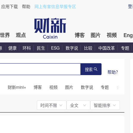
登
应用下载
帮助
网上有害信息举报专区
世界
观点
博客
图片
视频
Eng
源
健康
环科
民生
ESG
数字说
比较
中国改革
专题
搜索
帮助？
闻
财新mini+
博客
视频
图片
数字说
专题
会议
时间不限
全文
智能排序