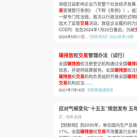
进程日益影响企业乃至整个社会经济发展
易
管理暂行条例》（下称《条例》），成
一部专门性法规，首次以行政法规形式明
加大了监管
交易
活动、敦促企业履约的力
CCER）也在2024年1月22日重启，为碳
2024年5月11日 ·
《财新周刊》2024年第19期
碳排放
权
交易
管理办法（试行）
全国
碳排放
权注册登记机构通过全国
碳排
信息，并提供结算服务。全国
碳排放
权注
碳排放
权
交易
机构负责组织开展全国
碳排
交易
机构应当……
2021年7月16日 ·
财新数据通频道
应对气候变化“十五五”规划发布 五
文｜财新 赵煊
【财新网】到2030年，单位国内生产总
17%，全国
碳排放
权
交易
市场覆盖行业单