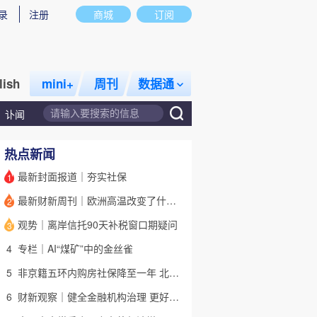
录
注册
商城
订阅
lish
mini+
周刊
数据通
讣闻
热点新闻
最新封面报道｜夯实社保
1
最新财新周刊｜欧洲高温改变了什么？
2
话题
特别呈现
私房课
观势｜离岸信托90天补税窗口期疑问
3
4
专栏｜AI“煤矿”中的金丝雀
5
非京籍五环内购房社保降至一年 北京市公积金最高可贷340万元
6
财新观察｜健全金融机构治理 更好服务高质量发展