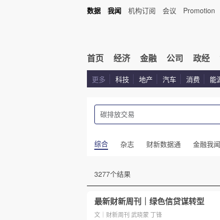
数据
我闻
机构订阅
会议
Promotion
首页
经济
金融
公司
政经
更多
科技
地产
汽车
消费
能
综合
杂志
财新数据通
金融我
3277个结果
最新财新周刊｜绿色信贷谋转型
文｜财新周刊 武晓蒙 丁锋