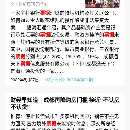
文｜财新周刊 冯华妹
一家主打银行
票据
理财的持牌机构及其关联公司，
如何通过令人眼花缭乱的操作酿成非法集资大
案…… 据海汇通介绍，其产品基础资产主要是银
行承兑汇票的
票据
贴现交易，融资方挂牌的
票据
来
源于其购买的具有授信等级的各家银行承兑汇票，
其中，国有股份制银行、城市商业银行、三农银行
的
票据
分别占比51.25%、29.75%、19%。 成都通
天下
票据
信息服务有限公司（下称“成都通天下”）
是海汇通投资的一家……
2022年5月27日 ·
《财新周刊》2022年第21期
财经早知道｜成都再降购房门槛 接近“不认房
不认贷”
推荐：停止长债做市？多家机构回应；销售不振无
力回天 富力境外
票据
未能按时付息；深交所总经