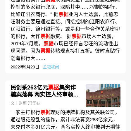
控制的多家银行兜底，深陷其中……控制的银行，
比如辽阳农商行。” 据
票据
业内人士透露，此前忠
旺财务主要是通过直接、间接控制的辽阳农商行、
辽阳银行、锦州银行等，或是和一些合作关系密切
的银行，大作
票据
融资。 据
票据
市场人士透露，
2019年7月底，
票据
市场已经传言忠旺的流动性出
现问题，因为
票据
转贴现直接打五折。彼时直贴行
渤海银行大……
2022年9月29日 ·
金融我闻
民创系263亿元
票据
集资诈
骗案落幕 两实控人终审领刑
无期
文｜财新 冯华妹
一家主打银行
票据
理财的持牌机构及其关联公司，
通过眼花缭乱的操作，累计非法募资263亿余元，
未兑付本金81亿余元。两名实控人终审被判无期徒