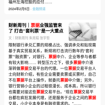
福州左海控股的应付……
2024年2月5日 ·
金融频道
财新周刊｜
票据
业强监管来
了 打击“套利票”是一大重点
文｜财新周刊 朱亮韬 张宇哲
限制银行承兑汇票的规模占比、强调承兑和贴现需
基于真实贸易关系，新规将打击流行数年的“套利
票”“融资票”，对银行、
票据
中介、企业等参与者都
有较大影响…… 转型压力之下，很多
票据
中介逐
渐转做
票据
交易平台的代理。一位
票据
交易平台人
士向财新介绍，有些企业需要卖票或买票时，自己
不在
票据
平台上操作，就委托
票据
中介做；另外，
银行营销小企业的过程很漫长、成本高，所以银行
也需要对接这些
票据
交易平台。“现在
票据
交易平
台都在疯狂发展代理，还是服务于企业之间的
票据
交易，小企业本身是有融资需求的。”……