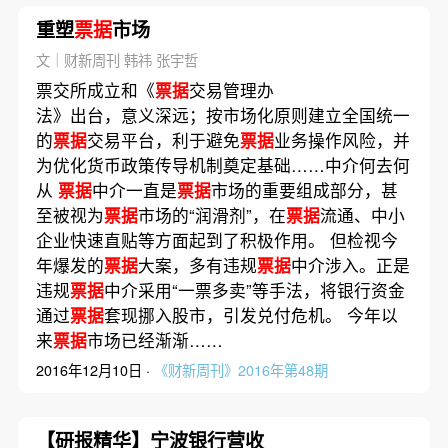
重塑
票据
市场
文｜财新周刊 韩祎 张宇哲
票交所成立和《
票据
交易管理办
法》出台，意义深远；按市场化原则建立全国统一
的
票据
交易平台，利于避免
票据
业务操作风险，并
为优化货币政策传导机制奠定基础……中介何去何
从
票据
中介一直是
票据
市场的重要组成部分，甚
至被视为
票据
市场的“润滑剂”，在
票据
流通、中小
企业快速直贴等方面起到了积极作用。 但检视今
年爆发的
票据
大案，多有违规
票据
中介涉入。正是
违规
票据
中介采用“一票多卖”等手法，将银行资金
通过
票据
套现挪入股市，引发兑付危机。 今年以
来
票据
市场已经渐渐……
2016年12月10日 ·
《财新周刊》2016年第48期
【研报精华】宁波银行营收