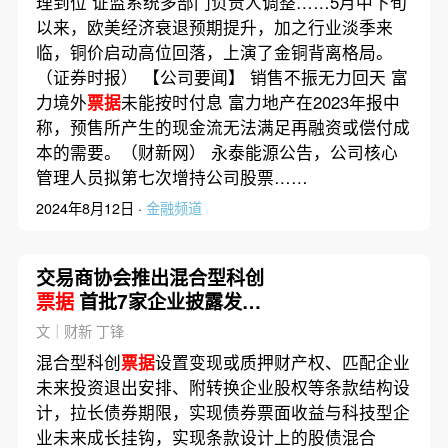
理到位 证监系统多部门负责人调整……5月中下旬
以来，欧美经济衰退预期提升，加之行业淡季来
临，铜价启动高位回落，上演了金铜背离格局。
（证券时报） 【公司要闻】 销售不振无力回天 富
力境外
票据
未能按时付息 富力地产在2023年报中
称，预售所产生的现金流无法满足再融资或偿付成
本的需要。（财新网） 永泰能源公告，公司核心
管理人员拟第七次增持公司股票……
2024年8月12日 ·
金融频道
交易商协会推出混合型科创
票据
首批7家企业披露发行
文件
文｜财新 丁锋
混合型科创
票据
设置变现或质押财产权、匹配企业
未来投资退出安排、附转换企业股权等条款结构设
计，拉长债券期限，实现债券票面收益与科技型企
业未来成长挂钩，实现条款设计上的股债混合