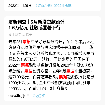
2022年1月29日 ·
《财新周刊》2022年第5期
财新调查｜5月新增贷款预计
1.6万亿元 社融或显著下行
文｜财新 夏怡宁
去年5月
票据
冲量导致基数抬升；预计今年后续地
方政府专项债券发行进度将慢于去年同期…… 华
创证券首席宏观分析师张瑜预计，5月新增人民币
贷款约1.8万亿元。她称，同比少增的原因在于
2022年
票据
融资基数抬升叠加2023年基建发力边
际放缓。
票据
融资方面，去年5月
票据
冲量极高，
达7100亿元，而常态年份5月
票据
融资仅同比增长
1000多亿元。5月企业中长期贷款预计同比多增
4000亿元，而前四个月同比多增3……
2023年6月9日 ·
金融频道