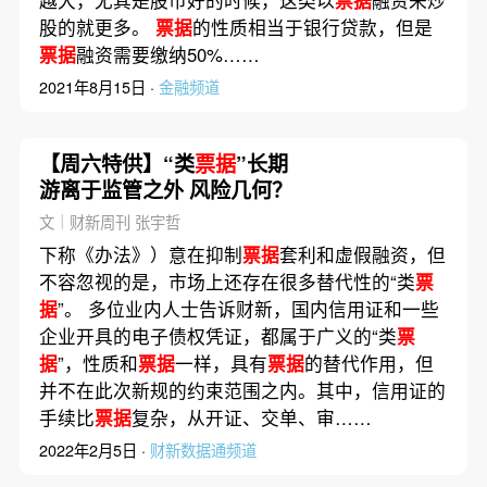
股的就更多。
票据
的性质相当于银行贷款，但是
票据
融资需要缴纳50%……
2021年8月15日 ·
金融频道
【周六特供】“类
票据
”长期
游离于监管之外 风险几何？
文｜财新周刊 张宇哲
下称《办法》）意在抑制
票据
套利和虚假融资，但
不容忽视的是，市场上还存在很多替代性的“类
票
据
”。 多位业内人士告诉财新，国内信用证和一些
企业开具的电子债权凭证，都属于广义的“类
票
据
”，性质和
票据
一样，具有
票据
的替代作用，但
并不在此次新规的约束范围之内。其中，信用证的
手续比
票据
复杂，从开证、交单、审……
2022年2月5日 ·
财新数据通频道