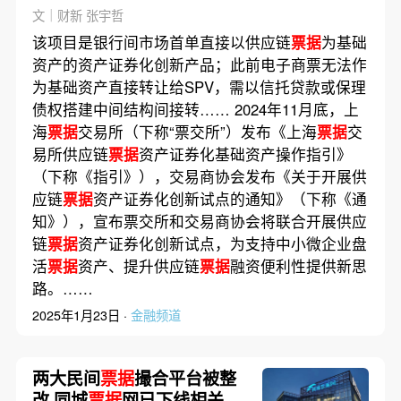
活资产
文｜财新 张宇哲
该项目是银行间市场首单直接以供应链
票据
为基础
资产的资产证券化创新产品；此前电子商票无法作
为基础资产直接转让给SPV，需以信托贷款或保理
债权搭建中间结构间接转…… 2024年11月底，上
海
票据
交易所（下称“票交所”）发布《上海
票据
交
易所供应链
票据
资产证券化基础资产操作指引》
（下称《指引》），交易商协会发布《关于开展供
应链
票据
资产证券化创新试点的通知》（下称《通
知》），宣布票交所和交易商协会将联合开展供应
链
票据
资产证券化创新试点，为支持中小微企业盘
活
票据
资产、提升供应链
票据
融资便利性提供新思
路。……
2025年1月23日 ·
金融频道
两大民间
票据
撮合平台被整
改 同城
票据
网已下线相关交