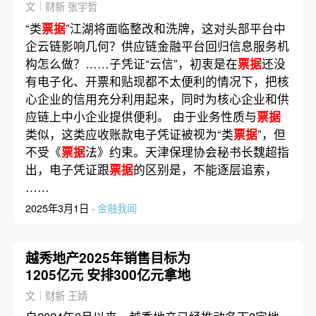
响几何？
文｜财新 张宇哲
“类
票据
”江湖将面临整改和洗牌，这对头部平台中
企云链影响几何？供应链金融平台回归信息服务机
构怎么做？……子凭证“云信”，初衷是在
票据
还没
有电子化、开票和贴现都不太便利的情况下，把核
心企业的信用充分利用起来，同时为核心企业和供
应链上中小企业提供便利。 由于业务性质与
票据
类似，这类应收账款电子凭证被视为“类
票据
”，但
不受《
票据
法》约束。天津保理协会秘书长魏超指
出，电子凭证跟
票据
的区别是，不能逐层追索，
……
2025年3月1日 ·
金融我闻
越秀地产2025年销售目标为
1205亿元 安排300亿元拿地
文｜财新 王婧