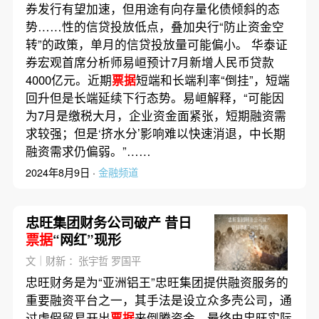
券发行有望加速，但用途有向存量化债倾斜的态
势……性的信贷投放低点，叠加央行“防止资金空
转”的政策，单月的信贷投放量可能偏小。 华泰证
券宏观首席分析师易峘预计7月新增人民币贷款
4000亿元。近期
票据
短端和长端利率“倒挂”，短端
回升但是长端延续下行态势。易峘解释，“可能因
为7月是缴税大月，企业资金面紧张，短期融资需
求较强；但是‘挤水分’影响难以快速消退，中长期
融资需求仍偏弱。”……
2024年8月9日 ·
金融频道
忠旺集团财务公司破产 昔日
票据
“网红”现形
文｜财新 ：张宇哲 罗国平
忠旺财务是为“亚洲铝王”忠旺集团提供融资服务的
重要融资平台之一，其手法是设立众多壳公司，通
过虚假贸易开出
票据
来倒腾资金，最终由忠旺实际