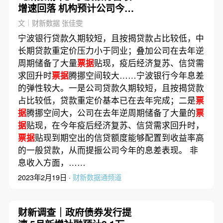
增速回落 机构预计公司今年
息差弹性较大
文｜财新数据 张佳雯
宁波银行贷款久期较短，且按揭贷款占比较低，中
长期贷款重定价压力小于同业；叠加公司在去年逆
周期储备了大量
票据
贴现，疫后经济复苏、信贷需
求回升时
票据
腾挪空间较大……宁波银行今年息差
的弹性较大。一是公司贷款久期较短，且按揭贷款
占比较低，贷款重定价基本已在去年完成；二是
票
据
腾挪空间大，公司在去年逆周期储备了大量的
票
据
贴现，在今年疫后经济复苏、信贷需求回升时，
票据
贴现到期空出的信贷额度能够配置到收益率高
的一般贷款，从而提振公司今年的息差表现。 非
息收入方面，……
2023年2月19日 ·
财新数据通频道
财新调查｜政府债券发行提