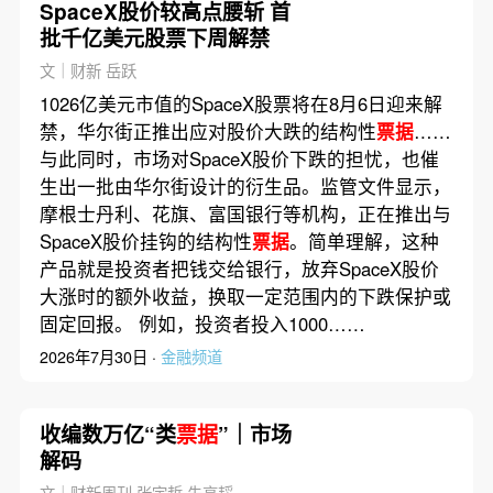
SpaceX股价较高点腰斩 首
批千亿美元股票下周解禁
文｜财新 岳跃
1026亿美元市值的SpaceX股票将在8月6日迎来解
禁，华尔街正推出应对股价大跌的结构性
票据
……
与此同时，市场对SpaceX股价下跌的担忧，也催
生出一批由华尔街设计的衍生品。监管文件显示，
摩根士丹利、花旗、富国银行等机构，正在推出与
SpaceX股价挂钩的结构性
票据
。简单理解，这种
产品就是投资者把钱交给银行，放弃SpaceX股价
大涨时的额外收益，换取一定范围内的下跌保护或
固定回报。 例如，投资者投入1000……
2026年7月30日 ·
金融频道
收编数万亿“类
票据
”｜市场
解码