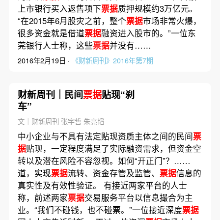
上市银行买入返售项下
票据
质押规模约3万亿元。
“在2015年6月股灾之前，整个
票据
市场非常火爆，
很多资金就是借道
票据
融资进入股市的。”一位东
莞银行人士称，这些
票据
并没有……
2016年2月19日 ·
《财新周刊》2016年第7期
财新周刊｜民间
票据
贴现“刹
车”
文｜财新周刊 张宇哲 朱亮韬
中小企业与不具有法定贴现资质主体之间的民间
票
据
贴现，一定程度满足了实际融资需求，但资金空
转以及潜在风险不容忽视。如何“开正门”？……
道，实现
票据
流转、资金存管及监管、
票据
信息的
真实性及有效性验证。 有接近两家平台的人士
称，前述两家
票据
交易服务平台以信息撮合为主
业。“我们不碰钱，也不碰票。”一位接近深度
票据