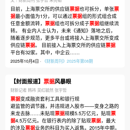
文｜财新周刊 张宇哲 朱亮韬
目前，上海票交所的供应链
票据
也可拆分，单张
票
据
最小面值为1分，可以通过
票据
组的形式组合成
任意金额流转，
票据
组也可拆分成子
票据
组继续流
转。 有业内人士认为，未来《通知》落地之后，
随着逐步规范，更多平台或将接入上海票交所变成
供应链
票据
。 目前接入上海票交所的供应链
票据
平台有32家。其中，中企云……
2025年10月4日 ·
《财新周刊》2025年第08期
【封面报道】
票据
风暴眼
财新记者 韩祎 吴红毓然 张宇哲
票据
变成融资套利工具和银行规
避监管的调节器，并违规进入股市——变身之路的
来龙去脉……未贴现
票据
规模5.5万亿元，贴现
票
据
4.5万亿元。在银行表内的除了贴现
票据
，最大
的涉及
票据
业务的科目为买入返售。2015年中期，