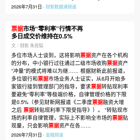
2026年7月31日 ·
财新数据通频道
票据
市场“零利率”行情不再
多日成交价维持在0.5%
文｜财新 朱亮韬
多位市场人士谈到，这将影响
票据
资产在各个机构
的分布，中小银行过往通过二级市场收购
票据
资产
“冲量”的模式将难以为继…… 根据财新此前报道，
多位银行和
票据
市场业务人士证实，从6月开始多
家银行接到管理部门的指导，要求
票据
转贴现利率
要避免“零利率”等极端价格，自律管理价格的下限
是0.5%（参见财新网报道《二季度
票据
融资大增
之后
票据
转贴现利率下限受指导》）。 “转贴现市
场的利率自律管理，实际上不影响全市场的
票据
贴
现量，只会影响
票据
资产在各……
2026年7月31日 ·
金融频道