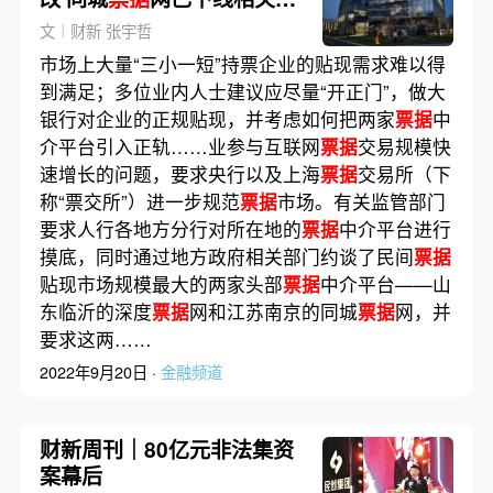
易
文｜财新 张宇哲
市场上大量“三小一短”持票企业的贴现需求难以得
到满足；多位业内人士建议应尽量“开正门”，做大
银行对企业的正规贴现，并考虑如何把两家
票据
中
介平台引入正轨……业参与互联网
票据
交易规模快
速增长的问题，要求央行以及上海
票据
交易所（下
称“票交所”）进一步规范
票据
市场。有关监管部门
要求人行各地方分行对所在地的
票据
中介平台进行
摸底，同时通过地方政府相关部门约谈了民间
票据
贴现市场规模最大的两家头部
票据
中介平台——山
东临沂的深度
票据
网和江苏南京的同城
票据
网，并
要求这两……
2022年9月20日 ·
金融频道
财新周刊｜80亿元非法集资
案幕后