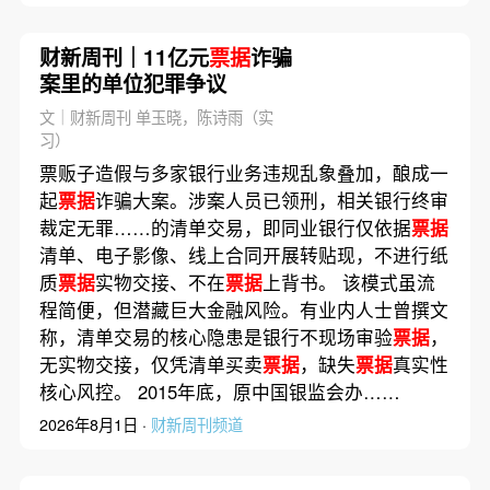
财新周刊｜11亿元
票据
诈骗
案里的单位犯罪争议
文｜财新周刊 单玉晓，陈诗雨（实
习）
票贩子造假与多家银行业务违规乱象叠加，酿成一
起
票据
诈骗大案。涉案人员已领刑，相关银行终审
裁定无罪……的清单交易，即同业银行仅依据
票据
清单、电子影像、线上合同开展转贴现，不进行纸
质
票据
实物交接、不在
票据
上背书。 该模式虽流
程简便，但潜藏巨大金融风险。有业内人士曾撰文
称，清单交易的核心隐患是银行不现场审验
票据
，
无实物交接，仅凭清单买卖
票据
，缺失
票据
真实性
核心风控。 2015年底，原中国银监会办……
2026年8月1日 ·
财新周刊频道