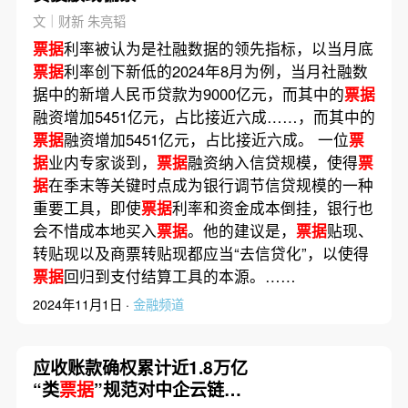
文｜财新 朱亮韬
票据
利率被认为是社融数据的领先指标，以当月底
票据
利率创下新低的2024年8月为例，当月社融数
据中的新增人民币贷款为9000亿元，而其中的
票据
融资增加5451亿元，占比接近六成……，而其中的
票据
融资增加5451亿元，占比接近六成。 一位
票
据
业内专家谈到，
票据
融资纳入信贷规模，使得
票
据
在季末等关键时点成为银行调节信贷规模的一种
重要工具，即使
票据
利率和资金成本倒挂，银行也
会不惜成本地买入
票据
。他的建议是，
票据
贴现、
转贴现以及商票转贴现都应当“去信贷化”，以使得
票据
回归到支付结算工具的本源。……
2024年11月1日 ·
金融频道
应收账款确权累计近1.8万亿
“类
票据
”规范对中企云链影