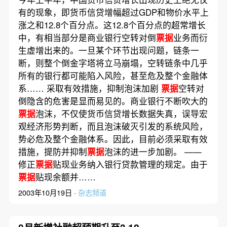
有的现象，即货币信贷增幅超过GDP和物价水平上
涨之和12.8个百分点。这12.8个百分点的超常增长
中，有相当部分是商业银行空转对倒
票据
业务而衍
生虚增出来的。一旦某个环节出现问题，链条一
断，则整个倒金字塔将立马崩塌，空转链条中几乎
所有的银行都可能陷入风险，甚至危及整个金融体
系…… 采取有效措施，抑制泡沫加剧
票据
空转对
倒隐含的危害是显而易见的。商业银行不断吹大的
票据
泡沫，不仅使货币信贷增长数据失真，误导宏
观经济形势判断，而且泡沫破灭引发的系统风险，
势必危及整个金融体系。因此，目前必须采取有效
措施，提防并抑制
票据
泡沫的进一步加剧。 ——
修正
票据
贴现业务纳入银行贷款管理的规定。由于
票据
贴现余额并……
2003年10月19日 ·
杂志频道