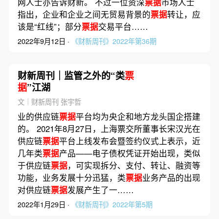
网人士亦告诉财新。 不过一位资深
票据
市场人士
指出，企业和企业之间无贸易背景的
票据
转让，应
该是“红线”；部分
票据
交易平台……
2022年9月12日 ·
《财新周刊》2022年第36期
财新周刊｜监管之外的“类
票
据
”江湖
文｜财新周刊 张宇哲
业的供应链
票据
平台均为央企和地方龙头国企搭建
的。 2021年8月27日，上海票交所董事长宋汉光在
供应链
票据
平台上线发布会暨签约仪式上表示，近
几年类
票据
产品——电子债权凭证开始出现，类似
于供应链
票据
，可实现拆分、支付、转让、融资等
功能，业务发展十分迅猛，类
票据
业务产品的出现
对供应链
票据
发展产生了一……
2022年1月29日 ·
《财新周刊》2022年第5期