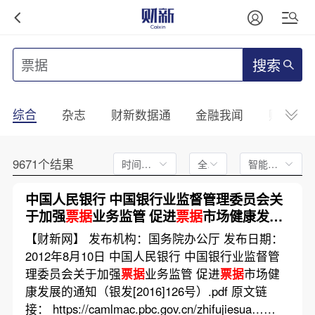
搜索
综合
杂志
财新数据通
金融我闻
财新mini
9671个结果
时间不限
全文
智能排序
中国人民银行 中国银行业监督管理委员会关
于加强
票据
业务监管 促进
票据
市场健康发展
的通知
【财新网】 发布机构：国务院办公厅 发布日期：
2012年8月10日 中国人民银行 中国银行业监督管
理委员会关于加强
票据
业务监管 促进
票据
市场健
康发展的通知（银发[2016]126号）.pdf 原文链
接： https://camlmac.pbc.gov.cn/zhifujiesua……