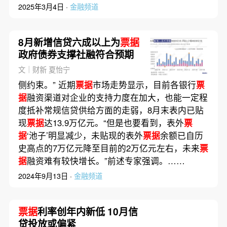
2025年3月4日 ·
金融频道
8月新增信贷六成以上为
票据
政府债券支撑社融符合预期
文｜财新 夏怡宁
侧约束。” 近期
票据
市场走势显示，目前各银行
票
据
融资渠道对企业的支持力度在加大，也能一定程
度抵补常规信贷供给方面的走弱，8月末表内已贴
现
票据
达13.9万亿元。“但是也要看到，表外
票
据
‘池子’明显减少，未贴现的表外
票据
余额已自历
史高点的7万亿元降至目前的2万亿元左右，未来
票
据
融资难有较快增长。”前述专家强调。……
2024年9月13日 ·
金融频道
票据
利率创年内新低 10月信
贷投放或偏紧