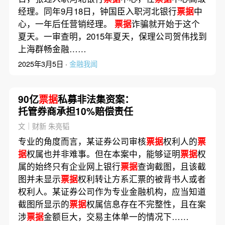
经理。同年9月18日，钟国臣入职河北银行
票据
中
心，一年后任营销经理。
票据
诈骗就开始于这个
夏天。一审查明，2015年夏天，保理公司贺伟找到
上海群畅金融……
2025年3月5日 ·
金融我闻
90亿
票据
私募非法集资案：
托管券商承担10%赔偿责任
文｜财新 朱亮韬
专业的角度而言，某证券公司审核
票据
权利人的
票
据
权属也并非难事。但在本案中，能够证明
票据
权
属的始终只有企业网上银行
票据
查询截图，且该截
图并未显示
票据
权利转让方系汇票的被背书人或者
权利人。某证券公司作为专业金融机构，应当知道
截图所显示的
票据
权属信息存在不完整性，且在案
涉
票据
金额巨大，交易主体单一的情况下……