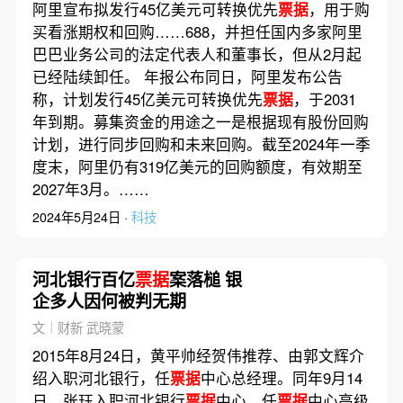
阿里宣布拟发行45亿美元可转换优先
票据
，用于购
买看涨期权和回购……688，并担任国内多家阿里
巴巴业务公司的法定代表人和董事长，但从2月起
已经陆续卸任。 年报公布同日，阿里发布公告
称，计划发行45亿美元可转换优先
票据
，于2031
年到期。募集资金的用途之一是根据现有股份回购
计划，进行同步回购和未来回购。截至2024年一季
度末，阿里仍有319亿美元的回购额度，有效期至
2027年3月。……
2024年5月24日 ·
科技
河北银行百亿
票据
案落槌 银
企多人因何被判无期
文｜财新 武晓蒙
2015年8月24日，黄平帅经贺伟推荐、由郭文辉介
绍入职河北银行，任
票据
中心总经理。同年9月14
日，张珏入职河北银行
票据
中心，任
票据
中心高级