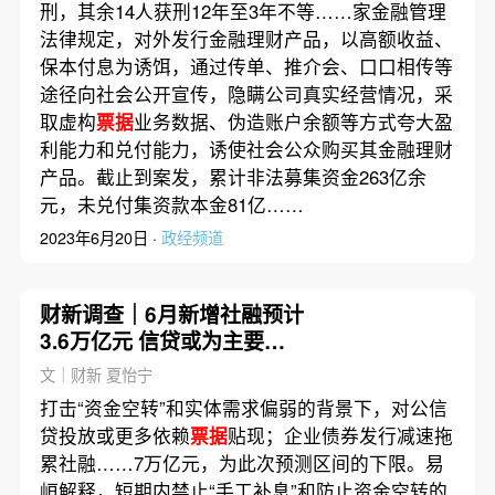
刑，其余14人获刑12年至3年不等……家金融管理
法律规定，对外发行金融理财产品，以高额收益、
保本付息为诱饵，通过传单、推介会、口口相传等
途径向社会公开宣传，隐瞒公司真实经营情况，采
取虚构
票据
业务数据、伪造账户余额等方式夸大盈
利能力和兑付能力，诱使社会公众购买其金融理财
产品。截止到案发，累计非法募集资金263亿余
元，未兑付集资款本金81亿……
2023年6月20日 ·
政经频道
财新调查｜6月新增社融预计
3.6万亿元 信贷或为主要拖
累
文｜财新 夏怡宁
打击“资金空转”和实体需求偏弱的背景下，对公信
贷投放或更多依赖
票据
贴现；企业债券发行减速拖
累社融……7万亿元，为此次预测区间的下限。易
峘解释，短期内禁止“手工补息”和防止资金空转的