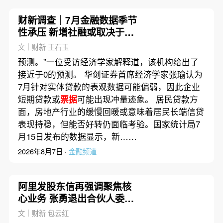
财新调查｜7月金融数据季节
性承压 新增社融或取决于政
府债券
文｜财新 王石玉
预测。”一位受访经济学家解释道，该机构给出了
接近于0的预测。 华创证券首席经济学家张瑜认为
7月针对实体贷款的表观数据可能偏弱，因此企业
短期贷款或
票据
可能出现冲量迹象。 居民贷款方
面，房地产行业的缓慢回暖或意味着居民长端信贷
表现持稳，但能否好转仍面临考验。国家统计局7
月15日发布的数据显示，新……
2026年8月7日 ·
金融频道
阿里发股东信再强调聚焦核
心业务 张勇退出合伙人委员
会
文｜财新 包云红