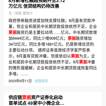
8月新增社融超预期升至3.12
万亿元 信贷结构仍待改善
文｜财新 夏怡宁
政府债券融资进度加快支撑社融；8月虽有贷款冲
量，但企业和居民中长期贷款投放依然不足，企业
票据
融资仍是主要拉动项……亿元，中长期贷款增
加6444亿元，同比少增909亿元；
票据
融资增加
3472亿元，同比多增1881亿元，仍是新增信贷的
主要拉动分项。 德邦证券首席经济学家芦哲表
示，8月虽有贷款冲量，但是依旧以
票据
为主，企
业和居民中长期贷款投放依然不足，9月
票据
冲量
的情形或缓解，企业和居民中长期贷款或恢复同比
多增。……
2023年9月11日 ·
金融频道
供应链
票据
资产证券化启动
首单试点 49家中小微企业盘