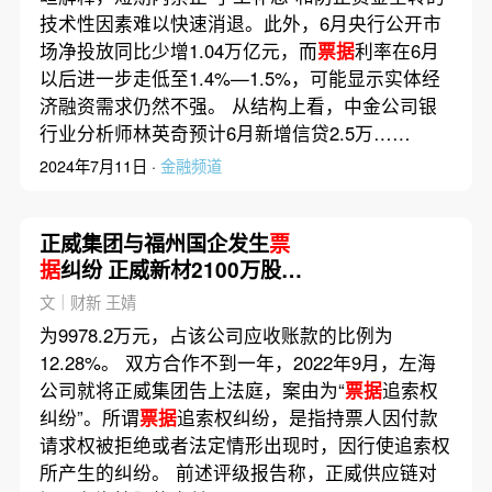
技术性因素难以快速消退。此外，6月央行公开市
场净投放同比少增1.04万亿元，而
票据
利率在6月
以后进一步走低至1.4%—1.5%，可能显示实体经
济融资需求仍然不强。 从结构上看，中金公司银
行业分析师林英奇预计6月新增信贷2.5万……
2024年7月11日 ·
金融频道
正威集团与福州国企发生
票
据
纠纷 正威新材2100万股股
票被司法拍卖
文｜财新 王婧
为9978.2万元，占该公司应收账款的比例为
12.28%。 双方合作不到一年，2022年9月，左海
公司就将正威集团告上法庭，案由为“
票据
追索权
纠纷”。所谓
票据
追索权纠纷，是指持票人因付款
请求权被拒绝或者法定情形出现时，因行使追索权
所产生的纠纷。 前述评级报告称，正威供应链对