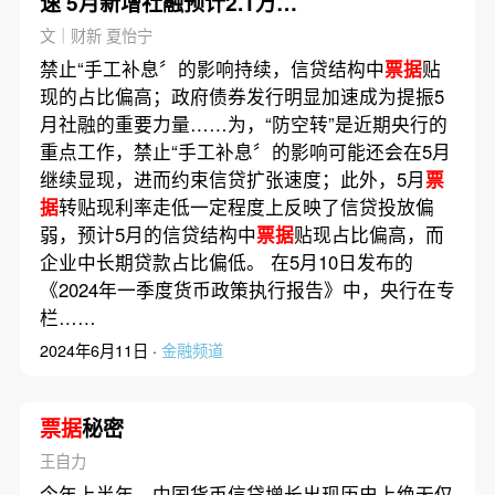
速 5月新增社融预计2.1万亿
元
文｜财新 夏怡宁
禁止“手工补息〞的影响持续，信贷结构中
票据
贴
现的占比偏高；政府债券发行明显加速成为提振5
月社融的重要力量……为，“防空转”是近期央行的
重点工作，禁止“手工补息〞的影响可能还会在5月
继续显现，进而约束信贷扩张速度；此外，5月
票
据
转贴现利率走低一定程度上反映了信贷投放偏
弱，预计5月的信贷结构中
票据
贴现占比偏高，而
企业中长期贷款占比偏低。 在5月10日发布的
《2024年一季度货币政策执行报告》中，央行在专
栏……
2024年6月11日 ·
金融频道
票据
秘密
王自力
今年上半年，中国货币信贷增长出现历史上绝无仅