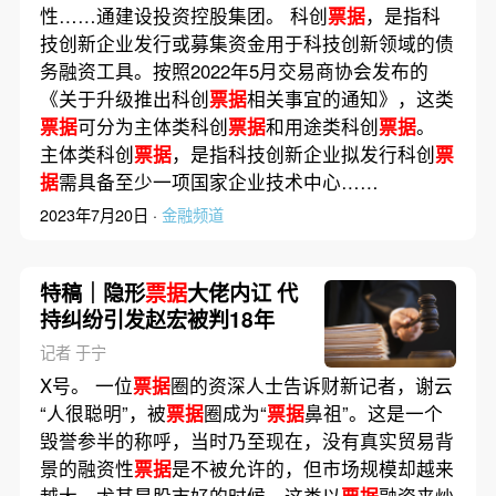
性……通建设投资控股集团。 科创
票据
，是指科
技创新企业发行或募集资金用于科技创新领域的债
务融资工具。按照2022年5月交易商协会发布的
《关于升级推出科创
票据
相关事宜的通知》，这类
票据
可分为主体类科创
票据
和用途类科创
票据
。
主体类科创
票据
，是指科技创新企业拟发行科创
票
据
需具备至少一项国家企业技术中心……
2023年7月20日 ·
金融频道
特稿｜隐形
票据
大佬内讧 代
持纠纷引发赵宏被判18年
记者 于宁
X号。 一位
票据
圈的资深人士告诉财新记者，谢云
“人很聪明”，被
票据
圈成为“
票据
鼻祖”。这是一个
毁誉参半的称呼，当时乃至现在，没有真实贸易背
景的融资性
票据
是不被允许的，但市场规模却越来
越大，尤其是股市好的时候，这类以
票据
融资来炒