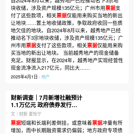
自2024年8月以来，越秀地产已经推动名下3宗地
块收储，涉及资产规模135亿元；广州市用
票据
支
付了这些款项，相关
票据
仅能用来购买当地的新出
让地块……置土地收储政策，争取政府收回一些质
地欠佳的地块。自2024年8月以来，越秀地产已经
推动名下3宗地块收储，涉及资产规模135亿元；广
州市用
票据
支付了这些款项，相关
票据
仅能用来购
买当地的新出让地块。 当前越秀地产的现金储备
充足。财报显示，在2024年，越秀地产实现经营性
现金流净流入217亿元，同比大……
2025年4月1日 ·
地产
财新调查｜7月新增社融预计
1.1万亿元 政府债券发行同
比多增
文｜财新 夏怡宁
票据
短端和长端利差倒挂，或意味着
票据
冲量有所
增加，而中长期融资需求仍偏弱；地方政府专项债