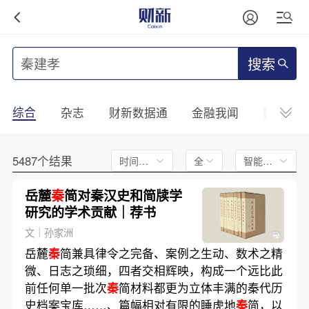
搜索
综合
杂志
财新数据通
金融我闻
财新mini
5487个结果
时间不限
全文
智能排序
岳麓
秦
简对秦汉史和简牍学
研究的学术贡献｜荐书
文｜孙家洲
岳麓
秦
简兼具律令之完备、案例之生动、数术之精
微、日志之琐细，四者交相辉映，构成一个远比此
前任何单一批次
秦
简材料都更为立体丰满的秦代历
史档案宝库……、篇幅相对有限的睡虎地
秦
简，以