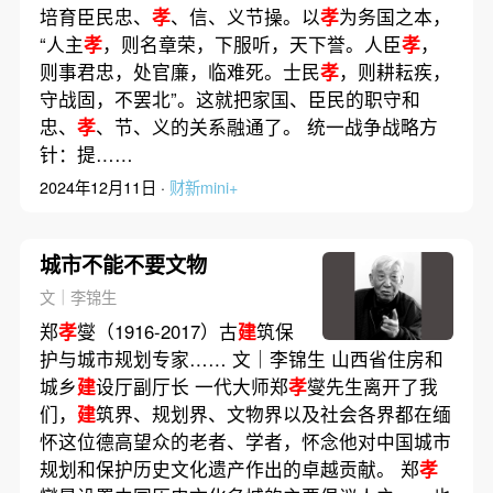
培育臣民忠、
孝
、信、义节操。以
孝
为务国之本，
“人主
孝
，则名章荣，下服听，天下誉。人臣
孝
，
则事君忠，处官廉，临难死。士民
孝
，则耕耘疾，
守战固，不罢北”。这就把家国、臣民的职守和
忠、
孝
、节、义的关系融通了。 统一战争战略方
针：提……
2024年12月11日 ·
财新mini+
城市不能不要文物
文｜李锦生
郑
孝
燮（1916-2017）古
建
筑保
护与城市规划专家…… 文｜李锦生 山西省住房和
城乡
建
设厅副厅长 一代大师郑
孝
燮先生离开了我
们，
建
筑界、规划界、文物界以及社会各界都在缅
怀这位德高望众的老者、学者，怀念他对中国城市
规划和保护历史文化遗产作出的卓越贡献。 郑
孝