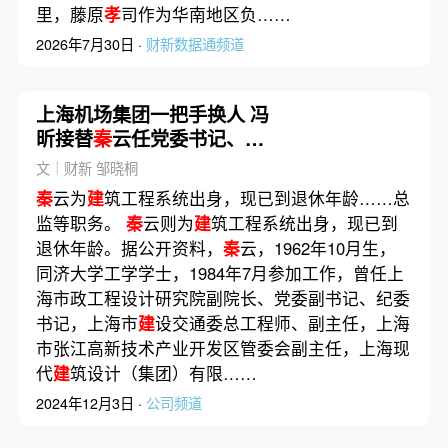
里，藤原
孝
司作为华南地区负……
2026年7月30日 ·
财新数据通频道
上海机场集团一把手换人 冯
昕接替
秦
云任党委书记、董
事长
文｜财新 邹晓桐
秦
云为
建
筑工程系统出身，现已到退休年龄……总
监等职务。
秦
云则为
建
筑工程系统出身，现已到
退休年龄。据公开资料，
秦
云，1962年10月生，
同济大学工学学士，1984年7月参加工作，曾任上
海市政工程设计研究院副院长、党委副书记、纪委
书记，上海市
建
设交通委总工程师、副主任，上海
市张江高新技术产业开发区管委会副主任，上海现
代
建
筑设计（集团）有限……
2024年12月3日 ·
公司频道