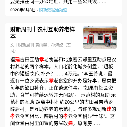
要是指在同一办公地址、共用一些公共设……
2026年8月3日 ·
财新数据通频道
财新周刊｜农村互助养老样
本
文｜财新周刊 黄雨馨，孙海蛟（实
习）
福
建
古田互助
孝
老食堂和北京密云邻里互助点是农
村养老的两个样本。人口老龄化城乡倒置，“短板
中的短板”如何补齐？……4万元。”李玉芳说，最
近有一位乡贤表示
孝
老食堂的开办是好事，愿意把
每年的缺口补齐，正在谈这件事。“如果有社会资
助，食堂可持续运转并无问题”。 示范村的互助 示
范村的互助 距离中村村约20公里的古田县吉巷乡
薛后村，是互助养老的示范村。与许多规划新
建
的
孝
老食堂相比，薛后村的
孝
老食堂稍显“土味”。这
间食堂由村里闲置的房屋改
建
，原有房……