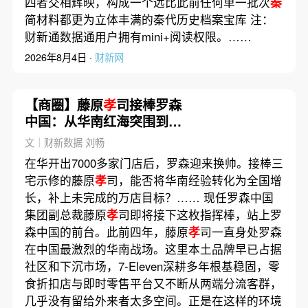
四者交相辉映，构成一个远比此前任何单一批次
秦
简材料都更为立体丰满的秦代历史档案宝库 注：
财新通数据通用户拥有mini+阅读权限。……
2026年8月4日 ·
财新网
【商圈】藤原
孝
司接棒罗森
中国：从华南红海突围到全
国存量鏖战
文｜财新数据 刘畅
在华开出7000多家门店后，罗森迎来换帅。接棒三
宅示修的藤原
孝
司，能否将华南经验转化为全国增
长，补上未完成的万店目标？…… 现任罗森中国
集团副总裁藤原
孝
司即将接下这枚指挥棒，站上罗
森中国的前台。此前四年，藤原
孝
司一直身处罗森
在中国最激烈的华南战场。这里本土品牌早已占据
社区和下沉市场，7-Eleven深耕多年根基稳固，零
食折扣店与即时零售平台又不断从两端分流客群，
几乎没有留给外来者太多空间。正是在这样的环境