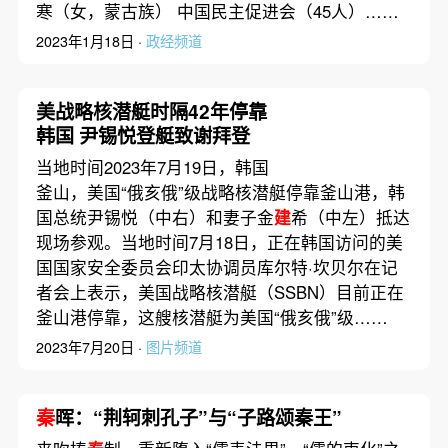
寒（女，蒙古族） 中国民主促进会（45人）……
2023年1月18日 ·
政经频道
美战略核潜艇时隔42年停靠
韩国 尹锡悦登艇致谢拜登
当地时间2023年7月19日，韩国
釜山，美国“俄亥俄”级战略核潜艇停靠釜山港，韩
国总统尹锡悦（中右）和妻子金
建
希（中左）抵达
现场参观。当地时间7月18日，正在韩国访问的美
国国家安全委员会印太协调员库尔特·坎贝尔在记
者会上表示，美国战略核潜艇（SSBN）目前正在
釜山港停靠，这艘核潜艇为美国“俄亥俄”级……
2023年7月20日 ·
图片频道
秦
晖：“荆轲刺孔子”与“子路颂秦王”