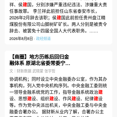
祥、侯
建
国，分别涉嫌严重违纪违法、涉嫌重大责
任事故罪。 李兰祥此前担任山东省泰安市长，
2026年2月辞去该职；侯
建
国此前担任贵州盘江精
煤股份有限公司山脚树矿矿长。两人分别是被责令
辞去、被罢免十四届全国人大代表职务。……
2026年8月8日 ·
政经频道
【商圈】地方历练后回归金
融体系 原湖北省委常委宁咏
履新
文｜财新数据 武晓蒙 张宇哲
协调机构；同时设立中央金融委办公室，作为其办
事机构，列入党中央机构序列。中央金融工委则统
一领导金融系统党的工作，指导金融系统政治
建
设、思想
建
设、组织
建
设、作风
建
设、纪律
建
设
等。作为党中央派出机关，中央金融工委与中央金
融委合署办公。 据财新从业内了解，合署办公主