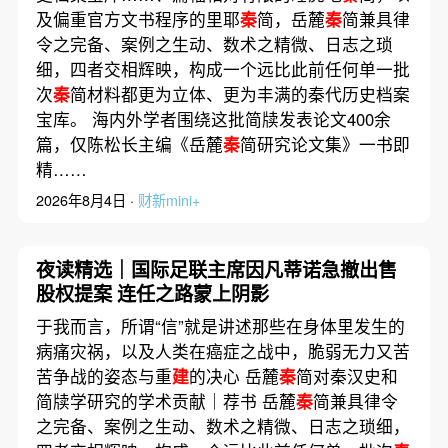
及偏重官方文书程序的里耶
秦
简，岳麓
秦
简兼具律
令之完备、案例之生动、数术之精微、日志之琐
细，四者交相辉映，构成一个远比此前任何单一批
次
秦
简材料都更为立体、更为丰满的秦代历史档案
宝库。 海内外学者围绕这批简牍发表论文400余
篇，仅陈松长主编《岳麓
秦
简研究论文集》一书即
精……
2026年8月4日 ·
财新mini+
夜读精选｜国际足联主席因凡蒂诺急撤出售
股权提案 连任之路蒙上阴影
于我而言，所谓“信”就是讲述那些在身体里发生的
病痛灾祸，以及人类在癌症之战中，脆弱无力又苦
苦争战的姿态与重
建
的决心 岳麓
秦
简对秦汉史和
简牍学研究的学术贡献｜荐书 岳麓
秦
简兼具律令
之完备、案例之生动、数术之精微、日志之琐细，