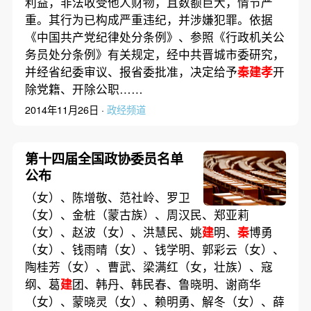
利益，非法收受他人财物，且数额巨大，情节严
重。其行为已构成严重违纪，并涉嫌犯罪。依据
《中国共产党纪律处分条例》、参照《行政机关公
务员处分条例》有关规定，经中共晋城市委研究，
并经省纪委审议、报省委批准，决定给予
秦建孝
开
除党籍、开除公职……
2014年11月26日 ·
政经频道
第十四届全国政协委员名单
公布
（女）、陈增敬、范社岭、罗卫
（女）、金桩（蒙古族）、周汉民、郑亚莉
（女）、赵波（女）、洪慧民、姚
建
明、
秦
博勇
（女）、钱雨晴（女）、钱学明、郭彩云（女）、
陶桂芳（女）、曹武、梁满红（女，壮族）、寇
纲、葛
建
团、韩丹、韩民春、鲁晓明、谢商华
（女）、蒙晓灵（女）、赖明勇、解冬（女）、薛