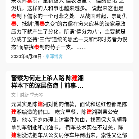
来吹捧
秦
制，重新堕入“儒表法里”、“儒的吏化”之
泥坑，这样的人和事也越来越多。 说起来这也是
秦
制下儒家的一个可悲之处。从战国时起，崇周仇
秦
、抵制“周
秦
之变”的古儒在愈来愈甚的法家暴政
压力下就产生了分化，所谓“儒分为八”，主要就是
分成了坚持“三代”道统的思孟一支和“识时务者为俊
杰”而靠拢
秦
制的荀子一支。……
2020年6月28日 ·
秦晖博客
警察为何走上杀人路 陈
建
湘
样本下的深层伤疤｜前事·后
事
文｜财新 季天琴
元其实是陈
建
湘对他的借款，面试和送红包都是陈
建
湘编造的借口。 吃完早餐，陈
建
湘到县公安
局，他以下乡办理上访案件为由，找国保大队领导
拿到车钥匙和加油卡。 倒车技术实在不过关，陈
建
湘没法把车从公安局停车坪倒出来，索性又让邹