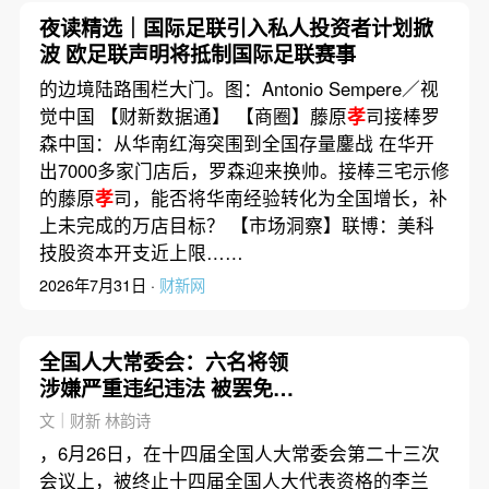
夜读精选｜国际足联引入私人投资者计划掀
波 欧足联声明将抵制国际足联赛事
的边境陆路围栏大门。图：Antonio Sempere／视
觉中国 【财新数据通】 【商圈】藤原
孝
司接棒罗
森中国：从华南红海突围到全国存量鏖战 在华开
出7000多家门店后，罗森迎来换帅。接棒三宅示修
的藤原
孝
司，能否将华南经验转化为全国增长，补
上未完成的万店目标？ 【市场洞察】联博：美科
技股资本开支近上限……
2026年7月31日 ·
财新网
全国人大常委会：六名将领
涉嫌严重违纪违法 被罢免全
国人大代表
文｜财新 林韵诗
，6月26日，在十四届全国人大常委会第二十三次
会议上，被终止十四届全国人大代表资格的李兰