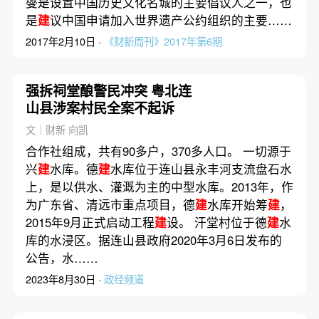
燮是设置中国历史文化名城的主要倡议人之一，也
是
建
议中国申请加入世界遗产公约组织的主要……
2017年2月10日 ·
《财新周刊》2017年第6期
强拆祠堂酿警民冲突 粤北连
山县涉案村民全案不起诉
文｜财新 向凯
合作社组成，共有90多户，370多人口。 一切源于
兴
建
水库。德
建
水库位于连山县永丰河支流盘石水
上，是以供水、灌溉为主的中型水库。2013年，作
为广东省、清远市重点项目，德
建
水库开始筹
建
，
2015年9月正式启动工程
建
设。 汗堂村位于德
建
水
库的水浸区。据连山县政府2020年3月6日发布的
公告，水……
2023年8月30日 ·
政经频道