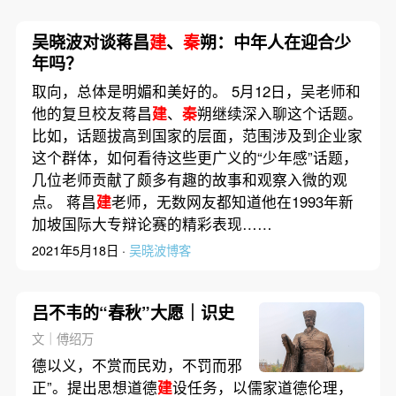
吴晓波对谈蒋昌
建
、
秦
朔：中年人在迎合少
年吗？
取向，总体是明媚和美好的。 5月12日，吴老师和
他的复旦校友蒋昌
建
、
秦
朔继续深入聊这个话题。
比如，话题拔高到国家的层面，范围涉及到企业家
这个群体，如何看待这些更广义的“少年感”话题，
几位老师贡献了颇多有趣的故事和观察入微的观
点。 蒋昌
建
老师，无数网友都知道他在1993年新
加坡国际大专辩论赛的精彩表现……
2021年5月18日 ·
吴晓波博客
吕不韦的“春秋”大愿｜识史
文｜傅绍万
德以义，不赏而民劝，不罚而邪
正”。提出思想道德
建
设任务，以儒家道德伦理，