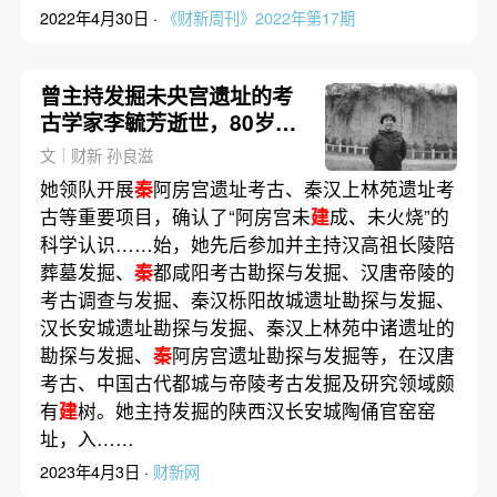
2022年4月30日 ·
《财新周刊》2022年第17期
曾主持发掘未央宫遗址的考
古学家李毓芳逝世，80岁｜
讣闻
文｜财新 孙良滋
她领队开展
秦
阿房宫遗址考古、秦汉上林苑遗址考
古等重要项目，确认了“阿房宫未
建
成、未火烧”的
科学认识……始，她先后参加并主持汉高祖长陵陪
葬墓发掘、
秦
都咸阳考古勘探与发掘、汉唐帝陵的
考古调查与发掘、秦汉栎阳故城遗址勘探与发掘、
汉长安城遗址勘探与发掘、秦汉上林苑中诸遗址的
勘探与发掘、
秦
阿房宫遗址勘探与发掘等，在汉唐
考古、中国古代都城与帝陵考古发掘及研究领域颇
有
建
树。她主持发掘的陕西汉长安城陶俑官窑窑
址，入……
2023年4月3日 ·
财新网