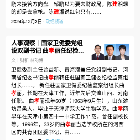
鹏来接管方向盘。邹鹏以为要去财政局，陈
建
湘想
的却是去拿枪。陈
建
湘说红包只有……
2024年12月3日 ·
政经频道
人事观察｜国家卫健委党组
设双副书记 曲
孝
丽任纪检组
长
文｜财新 林韵诗
卫健委副主任曾益新、雷海潮兼任党组副书记，河
南省纪委书记曲
孝
丽转任驻国家卫健委纪检监察组
组长……。 新任驻国家卫健委纪检监察组组长曲
孝
丽，长期在天津工作，近年先后交流山西、河南
任职。 曲
孝
丽现年60岁（1963年9月生），山东潍
坊昌邑人，毕业于天津师范大学生物学系。曲
孝
丽
早年在天津市第四十一中学工作11载，曾任副校长
等。1996年，33岁的曲
孝
丽当选学校所在的河西
区的共青团区委书记，由……