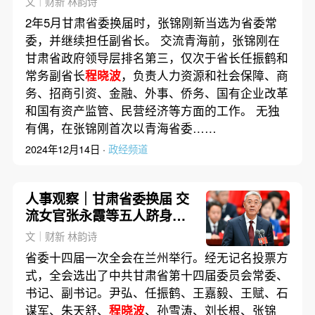
文｜财新 林韵诗
2年5月甘肃省委换届时，张锦刚新当选为省委常
委，并继续担任副省长。 交流青海前，张锦刚在
甘肃省政府领导层排名第三，仅次于省长任振鹤和
常务副省长
程晓波
，负责人力资源和社会保障、商
务、招商引资、金融、外事、侨务、国有企业改革
和国有资产监管、民营经济等方面的工作。 无独
有偶，在张锦刚首次以青海省委……
2024年12月14日 ·
政经频道
人事观察｜甘肃省委换届 交
流女官张永霞等五人跻身常
委
文｜财新 林韵诗
省委十四届一次全会在兰州举行。经无记名投票方
式，全会选出了中共甘肃省第十四届委员会常委、
书记、副书记。尹弘、任振鹤、王嘉毅、王赋、石
谋军、朱天舒、
程晓波
、孙雪涛、刘长根、张锦