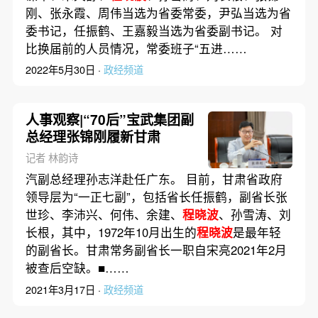
刚、张永霞、周伟当选为省委常委，尹弘当选为省
委书记，任振鹤、王嘉毅当选为省委副书记。 对
比换届前的人员情况，常委班子“五进……
2022年5月30日 ·
政经频道
人事观察|“70后”宝武集团副
总经理张锦刚履新甘肃
记者 林韵诗
汽副总经理孙志洋赴任广东。 目前，甘肃省政府
领导层为“一正七副”，包括省长任振鹤，副省长张
世珍、李沛兴、何伟、余建、
程晓波
、孙雪涛、刘
长根，其中，1972年10月出生的
程晓波
是最年轻
的副省长。甘肃常务副省长一职自宋亮2021年2月
被查后空缺。■……
2021年3月17日 ·
政经频道