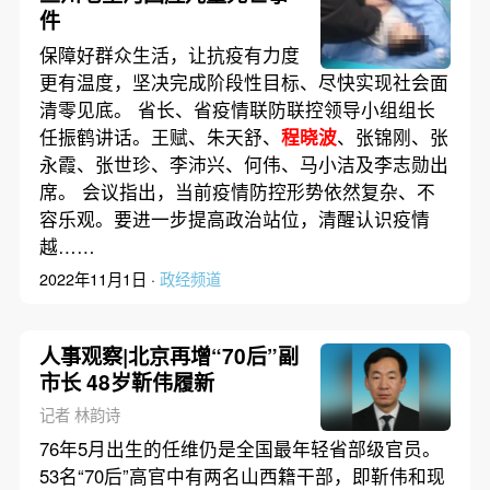
件
保障好群众生活，让抗疫有力度
更有温度，坚决完成阶段性目标、尽快实现社会面
清零见底。 省长、省疫情联防联控领导小组组长
任振鹤讲话。王赋、朱天舒、
程晓波
、张锦刚、张
永霞、张世珍、李沛兴、何伟、马小洁及李志勋出
席。 会议指出，当前疫情防控形势依然复杂、不
容乐观。要进一步提高政治站位，清醒认识疫情
越……
2022年11月1日 ·
政经频道
人事观察|北京再增“70后”副
市长 48岁靳伟履新
记者 林韵诗
76年5月出生的任维仍是全国最年轻省部级官员。
53名“70后”高官中有两名山西籍干部，即靳伟和现