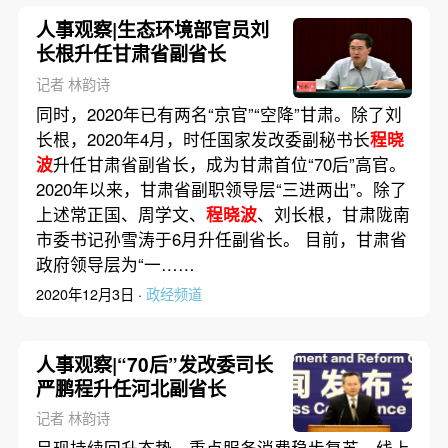
人事观察|生态环境部官员刘
长根升任甘肃省副省长
记者 林韵诗
同时，2020年已有两名“京官”“空降”甘肃。除了刘
长根，2020年4月，时任国家发改委副秘书长
程晓
波
升任甘肃省副省长，成为甘肃首位“70后”高官。
2020年以来，甘肃省副职领导层“三进两出”。除了
上述常正国、周学文、
程晓波
、刘长根，甘肃陇南
市委书记孙雪涛于6月升任副省长。 目前，甘肃省
政府领导层为“一……
2020年12月3日 ·
政经频道
人事观察|“70后”发改委司长
严鹏程升任河北副省长
记者 林韵诗
呈现持续回升态势，重点服务消费稳步复苏，线上