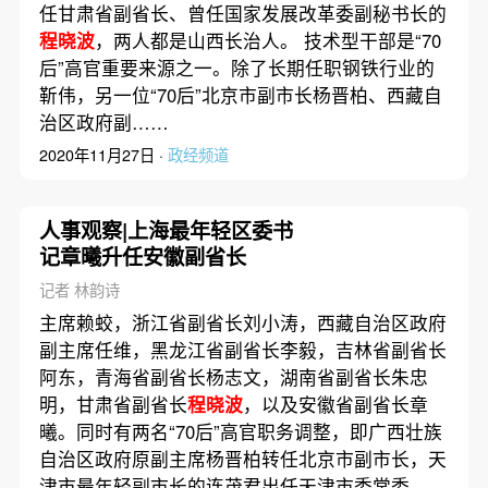
任甘肃省副省长、曾任国家发展改革委副秘书长的
程晓波
，两人都是山西长治人。 技术型干部是“70
后”高官重要来源之一。除了长期任职钢铁行业的
靳伟，另一位“70后”北京市副市长杨晋柏、西藏自
治区政府副……
2020年11月27日 ·
政经频道
人事观察|上海最年轻区委书
记章曦升任安徽副省长
记者 林韵诗
主席赖蛟，浙江省副省长刘小涛，西藏自治区政府
副主席任维，黑龙江省副省长李毅，吉林省副省长
阿东，青海省副省长杨志文，湖南省副省长朱忠
明，甘肃省副省长
程晓波
，以及安徽省副省长章
曦。同时有两名“70后”高官职务调整，即广西壮族
自治区政府原副主席杨晋柏转任北京市副市长，天
津市最年轻副市长的连茂君出任天津市委常委。