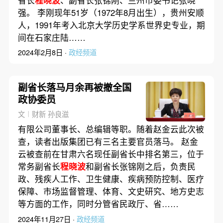
省长
程晓波
、副省长张锦刚、兰州市委书记张晓
强。 李刚现年51岁（1972年8月出生），贵州安顺
人，1991年考入北京大学历史学系世界史专业，期
间在石家庄陆……
2024年2月8日 ·
政经频道
副省长落马月余再被撤全国
政协委员
文︱财新 孙良滋
有限公司董事长、总编辑等职。随着赵金云此次被
查，读者出版集团已有三名主要官员落马。 赵金
云被查前在甘肃六名现任副省长中排名第三，位于
常务副省长
程晓波
和副省长张锦刚之后，负责民
政、残疾人工作、卫生健康、疾病预防控制、医疗
保障、市场监督管理、体育、文史研究、地方史志
等方面的工作，同时分管省民政厅、省……
2024年11月27日 ·
政经频道