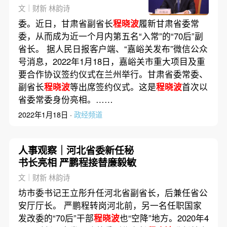
文｜财新 林韵诗
委。近日，甘肃省副省长
程晓波
履新甘肃省委常
委，从而成为近一个月内第五名“入常”的“70后”副
省长。 据人民日报客户端、“嘉峪关发布”微信公众
号消息，2022年1月18日，嘉峪关市重大项目及重
要合作协议签约仪式在兰州举行。甘肃省委常委、
副省长
程晓波
等出席签约仪式。这是
程晓波
首次以
省委常委身份亮相。……
2022年1月18日 ·
政经频道
人事观察｜河北省委新任秘
书长亮相 严鹏程接替廉毅敏
文｜财新 林韵诗
坊市委书记王立彤升任河北省副省长，后兼任省公
安厅厅长。 严鹏程转岗河北前，另一名任职国家
发改委的“70后”干部
程晓波
也“空降”地方。2020年4