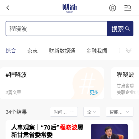
搜索
综合
杂志
财新数据通
金融我闻
财新mini
#程晓波
程晓波
甘肃省委
2篇文章
更多
关联企业0
34个结果
时间不限
全文
智能排序
人事观察｜“70后”
程晓波
履
新甘肃省委常委