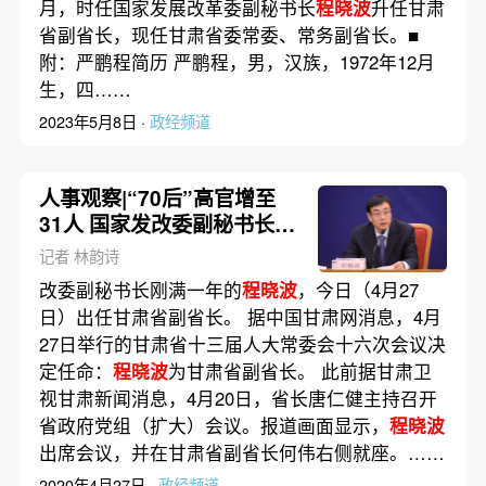
月，时任国家发展改革委副秘书长
程晓波
升任甘肃
省副省长，现任甘肃省委常委、常务副省长。■
附：严鹏程简历 严鹏程，男，汉族，1972年12月
生，四……
2023年5月8日 ·
政经频道
人事观察|“70后”高官增至
31人 国家发改委副秘书长
程
晓波
转岗甘肃副省长
记者 林韵诗
改委副秘书长刚满一年的
程晓波
，今日（4月27
日）出任甘肃省副省长。 据中国甘肃网消息，4月
27日举行的甘肃省十三届人大常委会十六次会议决
定任命：
程晓波
为甘肃省副省长。 此前据甘肃卫
视甘肃新闻消息，4月20日，省长唐仁健主持召开
省政府党组（扩大）会议。报道画面显示，
程晓波
出席会议，并在甘肃省副省长何伟右侧就座。……
2020年4月27日 ·
政经频道