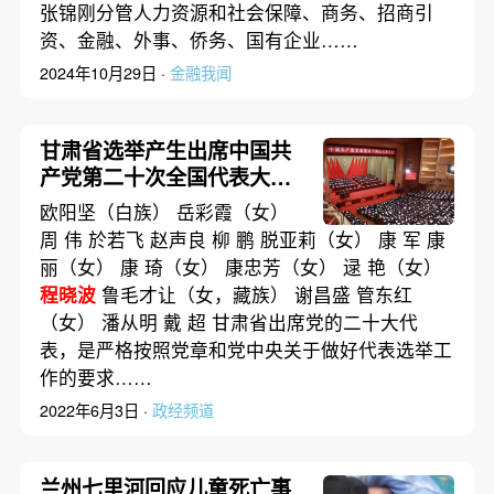
张锦刚分管人力资源和社会保障、商务、招商引
资、金融、外事、侨务、国有企业……
2024年10月29日 ·
金融我闻
甘肃省选举产生出席中国共
产党第二十次全国代表大会
代表
欧阳坚（白族） 岳彩霞（女）
周 伟 於若飞 赵声良 柳 鹏 脱亚莉（女） 康 军 康
丽（女） 康 琦（女） 康忠芳（女） 逯 艳（女）
程晓波
鲁毛才让（女，藏族） 谢昌盛 管东红
（女） 潘从明 戴 超 甘肃省出席党的二十大代
表，是严格按照党章和党中央关于做好代表选举工
作的要求……
2022年6月3日 ·
政经频道
兰州七里河回应儿童死亡事