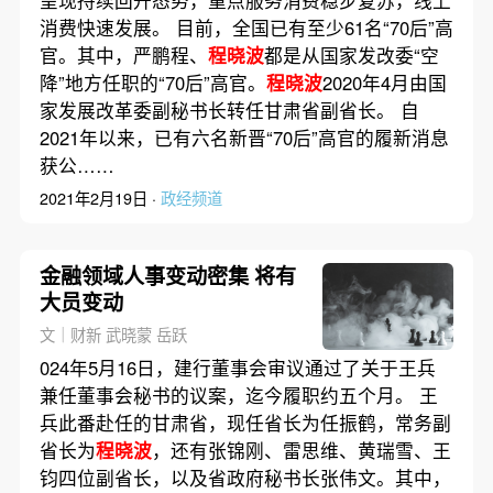
消费快速发展。 目前，全国已有至少61名“70后”高
官。其中，严鹏程、
程晓波
都是从国家发改委“空
降”地方任职的“70后”高官。
程晓波
2020年4月由国
家发展改革委副秘书长转任甘肃省副省长。 自
2021年以来，已有六名新晋“70后”高官的履新消息
获公……
2021年2月19日 ·
政经频道
金融领域人事变动密集 将有
大员变动
文｜财新 武晓蒙 岳跃
024年5月16日，建行董事会审议通过了关于王兵
兼任董事会秘书的议案，迄今履职约五个月。 王
兵此番赴任的甘肃省，现任省长为任振鹤，常务副
省长为
程晓波
，还有张锦刚、雷思维、黄瑞雪、王
钧四位副省长，以及省政府秘书长张伟文。其中，