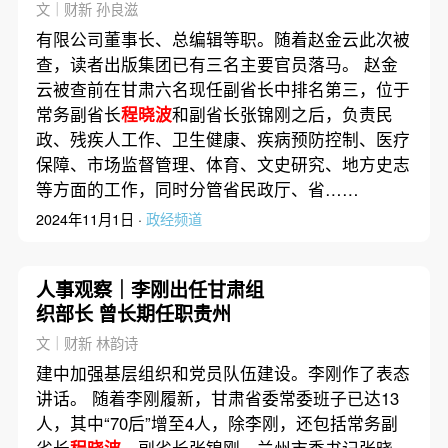
文｜财新 孙良滋
有限公司董事长、总编辑等职。随着赵金云此次被
查，读者出版集团已有三名主要官员落马。 赵金
云被查前在甘肃六名现任副省长中排名第三，位于
常务副省长
程晓波
和副省长张锦刚之后，负责民
政、残疾人工作、卫生健康、疾病预防控制、医疗
保障、市场监督管理、体育、文史研究、地方史志
等方面的工作，同时分管省民政厅、省……
2024年11月1日 ·
政经频道
人事观察｜李刚出任甘肃组
织部长 曾长期任职贵州
文｜财新 林韵诗
建中加强基层组织和党员队伍建设。李刚作了表态
讲话。 随着李刚履新，甘肃省委常委班子已达13
人，其中“70后”增至4人，除李刚，还包括常务副