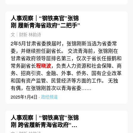
人事观察｜“钢铁高官”张锦
刚 履新青海省政府“二把手”
文｜财新 林韵诗
2年5月甘肃省委换届时，张锦刚新当选为省委常
委，并继续担任副省长。 交流青海前，张锦刚在
甘肃省政府领导层排名第三，仅次于省长任振鹤和
常务副省长
程晓波
，负责人力资源和社会保障、商
务、招商引资、金融、外事、侨务、国有企业改革
和国有资产监管、民营经济等方面的工作。 无独
有偶，在张锦刚首次以青海省委……
2025年1月4日 ·
政经频道
人事观察｜“钢铁高官”张锦
刚 跨省履新青海省政府“二
把手”