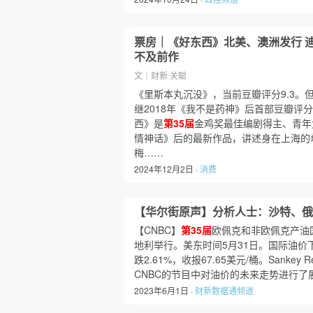
票房｜《好东西》北美、澳洲发行 
不及前作
文｜财新 关聪
《里斯本丸沉没》，当前豆瓣评分9.3。
继2018年《我不是药神》后首部豆瓣评分
西》是
第35届
金鸡奖最佳编剧得主、青年
情神话》后的最新作品，讲述身在上海的
梅……
2024年12月2日 ·
消费
【华尔街原声】分析人士：沙特、俄
【CNBC】
第35届
欧佩克和非欧佩克产油
地利举行。美东时间5月31日。国际油价
跌2.61%，收报67.65美元/桶。Sankey Re
CNBC的节目中对油价的未来走势进行了展望
2023年6月1日 ·
财新数据通频道