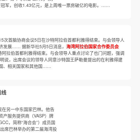
房冠军，创收1.43亿元，是上周唯一票房破亿的电影。……
15次首脑协商会议5日在沙特阿拉伯首都利雅得结束。与会领导人
发展…… 据新华社5月5日消息，
海湾阿拉伯国家合作委员会
沙特阿拉伯首都利雅得结束。与会领导人重点讨论了也门问题，强调
声明说，出席会议的领导人同意沙特国王萨勒曼提出的在利雅得建
国、相关国家和其他国……
前线
现在另一中东国家巴林。他告
产服务提供商（VASP）牌
GCC，简称“海合会”）成员国
在出席巴林举办的第二届海湾投