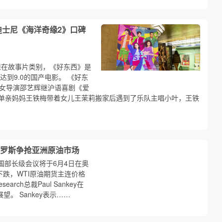
迪士尼《海洋奇缘2》口碑
但在故事片类别，《好东西》是
达到9.0的国产电影。 《好东
女导演邵艺辉继沪语喜剧《爱
单亲妈妈王铁梅带着女儿王茉莉搬家后遇到了乐队主唱小叶，王铁
罗斯争抢亚洲原油市场
国部长级会议将于6月4日在奥
下跌，WTI原油期货主连价格
search总裁Paul Sankey在
。 Sankey表示……