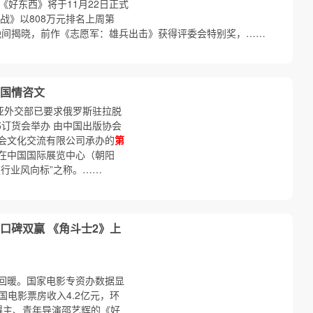
《好东西》将于11月22日正式
战》以808万元排名上周第
日晚间揭晓，前作《志愿军：雄兵出击》获得评委会特别奖，……
国情咨文
亚外交部已要求俄罗斯驻拉脱
订货会举办 由中国出版协会
会文化交流有限公司承办的
第
日在中国国际展览中心（朝阳
行业风向标”之称。……
口碑双赢 《角斗士2》上
回暖。国家电影专资办数据显
，全国电影票房收入4.2亿元，环
得主、青年导演邵艺辉的《好