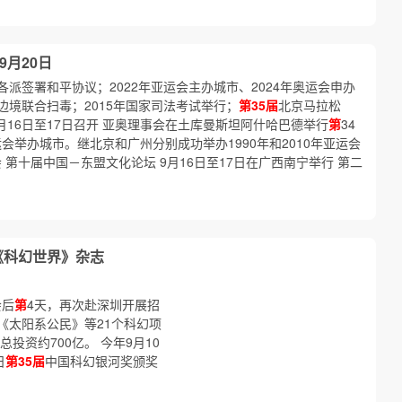
9月20日
派签署和平协议；2022年亚运会主办城市、2024年奥运会申办
境联合扫毒；2015年国家司法考试举行；
第35届
北京马拉松
月16日至17日召开 亚奥理事会在土库曼斯坦阿什哈巴德举行
第
34
运会举办城市。继北京和广州分别成功举办1990年和2010年亚运会
会 第十届中国－东盟文化论坛 9月16日至17日在广西南宁举行 第二
《科幻世界》杂志
会后
第
4天，再次赴深圳开展招
《太阳系公民》等21个科幻项
投资约700亿。 今年9月10
日
第35届
中国科幻银河奖颁奖