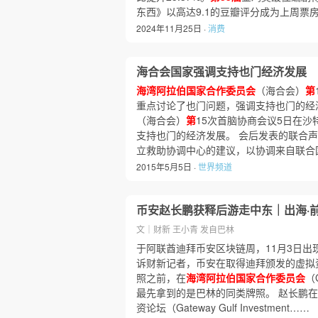
东西》以高达9.1的豆瓣评分成为上周票
2024年11月25日 ·
消费
海合会国家强调支持也门经济发展
海湾阿拉伯国家合作委员会
（海合会）
第
重点讨论了也门问题，强调支持也门的经济
（海合会）
第
15次首脑协商会议5日在
支持也门的经济发展。 会后发表的联合
立救助协调中心的建议，以协调来自联合
2015年5月5日 ·
世界频道
币安赵长鹏获释后游走中东｜出海·
文｜财新 王小青 发自巴林
于阿联酋迪拜币安区块链周，11月3日出
诉财新记者，币安在取得迪拜颁发的虚拟资
照之前，在
海湾阿拉伯国家合作委员会
（
最先拿到的是巴林的同类牌照。 赵长鹏
资论坛（Gateway Gulf Investment……