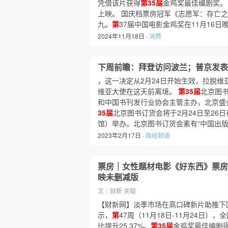
凭借该片获得
第35届
金鸡奖最佳编剧奖。
上映。 国庆档票房冠军《志愿军：存亡之
九。
第
37届中国电影金鸡奖在11月16
2024年11月18日 ·
消费
下周前瞻：拜登访问波兰；普京发表
，这一决定从2月24日开始生效，拉脱维
维亚大使在这天前离境。
第35届
北京图书
和中国书刊发行业协会主管主办，北京盛
35届
北京图书订货会将于2月24日至26
馆）举办。北京图书订货会素有“中国出版
2023年2月17日 ·
政经频道
票房｜女性题材电影《好东西》票房
映未删减版
文｜财新 关聪
【财新网】淡季市场在高口碑新片助推下
示，
第
47周（11月18日-11月24日）
比提升25.37%。
第35届
金鸡奖最佳编剧