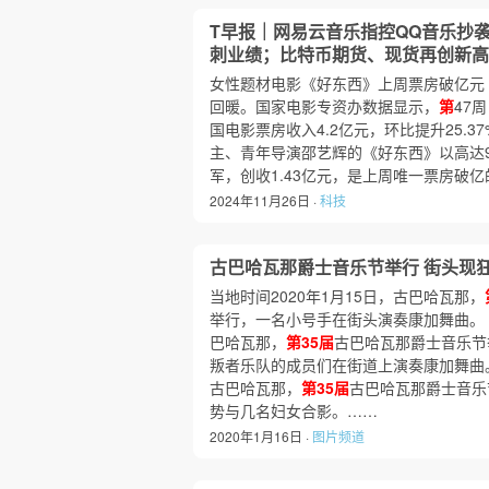
T早报｜网易云音乐指控QQ音乐抄
刺业绩；比特币期货、现货再创新高
女性题材电影《好东西》上周票房破亿元
回暖。国家电影专资办数据显示，
第
47周
国电影票房收入4.2亿元，环比提升25.37
主、青年导演邵艺辉的《好东西》以高达9
军，创收1.43亿元，是上周唯一票房破亿
2024年11月26日 ·
科技
古巴哈瓦那爵士音乐节举行 街头现
当地时间2020年1月15日，古巴哈瓦那，
举行，一名小号手在街头演奏康加舞曲。 当
巴哈瓦那，
第35届
古巴哈瓦那爵士音乐节
叛者乐队的成员们在街道上演奏康加舞曲。 
古巴哈瓦那，
第35届
古巴哈瓦那爵士音乐
势与几名妇女合影。……
2020年1月16日 ·
图片频道