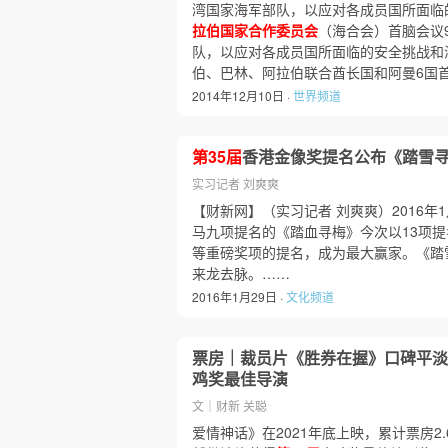
湾国家海军部队，以应对各成员国所面临的
拉伯国家合作委员会
（海合会）首脑会议
队，以应对各成员国所面临的安全挑战和
伯、巴林、阿拉伯联合酋长国和阿曼6国
2014年12月10日 ·
世界频道
第35届
香港金像奖提名公布《踏雪
实习记者 刘爽爽
【财新网】（实习记者 刘爽爽）2016年1
马九项提名的《踏血寻梅》今次以13项
等重磅奖项的提名，成为最大赢家。《踏
来龙去脉。……
2016年1月29日 ·
文化频道
票房｜裁员片《胜券在握》口碑平淡
鸡奖最佳导演
文｜财新 关聪
爱情神话》在2021年底上映，累计票房2.