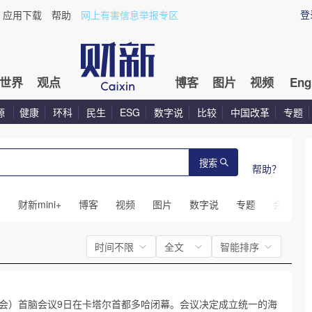
登
应用下载
帮助
网上有害信息举报专区
世界
观点
博客
图片
视频
Eng
源
健康
环科
民生
ESG
数字说
比较
中国改革
专题
搜索
帮助？
闻
财新mini+
博客
视频
图片
数字说
专题
会议
时间不限
全文
智能排序
会）首脑会议9日在卡塔尔首都多哈闭幕。会议决定成立统一的海