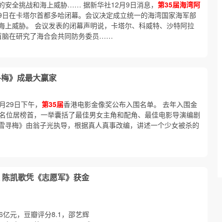
安全挑战和海上威胁…… 据新华社12月9日消息，
第35届海湾阿
9日在卡塔尔首都多哈闭幕。会议决定成立统一的海湾国家海军部
海上威胁。 会议发表的闭幕声明说，卡塔尔、科威特、沙特阿拉
首脑在研究了海合会共同防务委员……
寻梅》成最大赢家
月29日下午，
第35届
香港电影金像奖公布入围名单。 去年入围金
提名位居榜首，一举囊括了最佳男女主角和配角、最佳电影导演编剧
雪寻梅》由翁子光执导，根据真人真事改编，讲述一个少女被杀的
 陈凯歌凭《志愿军》获金
6亿元，豆瓣评分8.1，邵艺辉