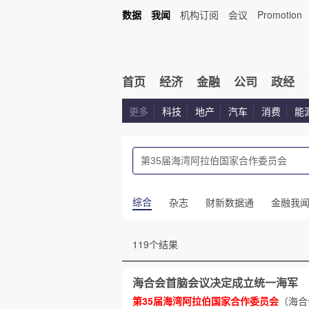
数据
我闻
机构订阅
会议
Promotion
首页
经济
金融
公司
政经
更多
科技
地产
汽车
消费
能
综合
杂志
财新数据通
金融我
119个结果
海合会首脑会议决定成立统一海军
第35届海湾阿拉伯国家合作委员会
（海合