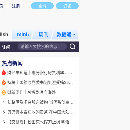
录
注册
商城
订阅
lish
mini+
周刊
数据通
讣闻
热点新闻
财经早知道｜部分银行房贷利率，降至“2字头
1
特稿｜国航原党委书记樊澄受贿3847万元二审待宣判 否认大多数指控
2
话题
特别呈现
私房课
财新周刊｜AI短剧涌向海外
3
4
艾路明及多名股东被拘 当代系创始人因何此时被清算
5
贝恩资本宣布收购贡茶 在中国大陆无法注册商标后退出市场
6
【交易簿】松田克也挥刀止损 明治折戟中国乳业