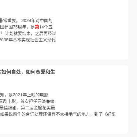
常重要。 2024年对中国的
国建国75周年，是
第
14个五
五年计划就要结束，之后再经过
035年基本实现社会主义现代
性如何自处，如何恋爱和生
知，是2021年上映的电影
喜剧电影，首次担任导演兼编
最佳编剧、第二届金榆花奖最
，如果说前作的台词处理还偶有不太接地气的地方，到了《好东