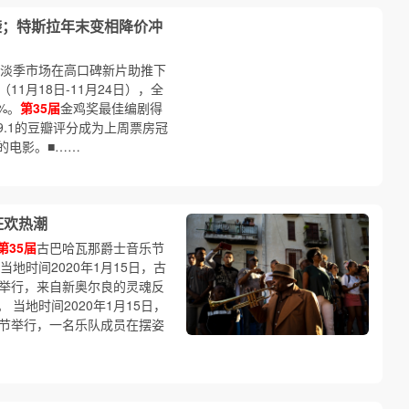
袭；特斯拉年末变相降价冲
 淡季市场在高口碑新片助推下
（11月18日-11月24日），全
%。
第35届
金鸡奖最佳编剧得
.1的豆瓣评分成为上周票房冠
的电影。■……
狂欢热潮
第35届
古巴哈瓦那爵士音乐节
地时间2020年1月15日，古
举行，来自新奥尔良的灵魂反
当地时间2020年1月15日，
节举行，一名乐队成员在摆姿