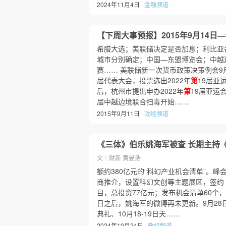
2024年11月4日 ·
金融频道
【下周大事预报】2015年9月14日—
希腊大选；美联储决定是否加息；利比亚各
城市分别确定；中国—东盟博览会；中越边
赛…… 美联储新一次货币政策决策例会9
届代表大会，投票选出2022年
第
19届亚
后，杭州市提出申办2022年
第
19届亚运
届中越边境联合扫毒开始……
2015年9月11日 ·
政经频道
《三体》伯乐姚海军被查 长期主持
文｜财新 黄晏浩
额约380亿元的“科幻产业机会清单”。峰
商推介，设置科幻文创等主题展区，签约
目，总投资77亿元；发布机会清单60个，总
日之后，姚海军的微博再未更新。9月28
典礼、10月18-19日天……
2024年10月24日 ·
政经频道