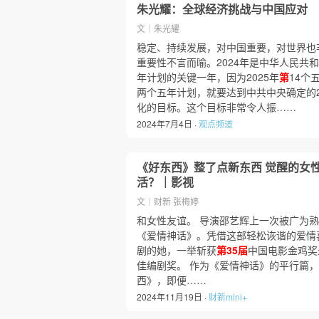
朱光耀：全球经济挑战与中国应对
文｜朱光耀
稳定、持续发展，对中国重要，对世界也非
重要性不言而喻。2024年是中华人民共和
年计划的关键一年，因为2025年
第
14个
两个五年计划，就要达到中共中央确定的2
化的目标。这个目标非常令人振……
2024年7月4日 ·
观点频道
《好东西》整了点新东西 觉醒的女
活？｜影视
文｜财新 张梅婷
和女性友谊。 导演邵艺辉上一次被广为熟
《爱情神话》。凭借这部轻松诙谐的爱情
剧的她，一举斩获
第35届
中国电影金鸡奖
佳编剧奖。 作为《爱情神话》的平行篇
西》，即便……
2024年11月19日 ·
财新mini+