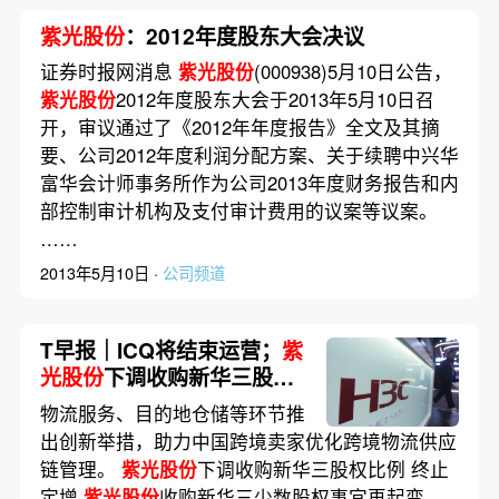
紫光股份
：2012年度股东大会决议
证券时报网消息
紫光股份
(000938)5月10日公告，
紫光股份
2012年度股东大会于2013年5月10日召
开，审议通过了《2012年年度报告》全文及其摘
要、公司2012年度利润分配方案、关于续聘中兴华
富华会计师事务所作为公司2013年度财务报告和内
部控制审计机构及支付审计费用的议案等议案。
……
2013年5月10日 ·
公司频道
T早报｜ICQ将结束运营；
紫
光股份
下调收购新华三股权
比例；国家数据局发布数据
物流服务、目的地仓储等环节推
标注基地城市名单
出创新举措，助力中国跨境卖家优化跨境物流供应
链管理。
紫光股份
下调收购新华三股权比例 终止
定增
紫光股份
收购新华三少数股权事宜再起变