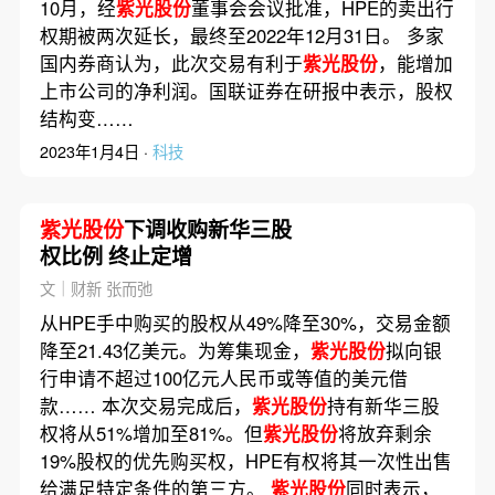
10月，经
紫光股份
董事会会议批准，HPE的卖出行
权期被两次延长，最终至2022年12月31日。 多家
国内券商认为，此次交易有利于
紫光股份
，能增加
上市公司的净利润。国联证券在研报中表示，股权
结构变……
2023年1月4日 ·
科技
紫光股份
下调收购新华三股
权比例 终止定增
文｜财新 张而弛
从HPE手中购买的股权从49%降至30%，交易金额
降至21.43亿美元。为筹集现金，
紫光股份
拟向银
行申请不超过100亿元人民币或等值的美元借
款…… 本次交易完成后，
紫光股份
持有新华三股
权将从51%增加至81%。但
紫光股份
将放弃剩余
19%股权的优先购买权，HPE有权将其一次性出售
给满足特定条件的第三方。
紫光股份
同时表示，