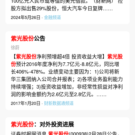
100亿元人民币或等值的美元借款。（财新网） 控
股方拟出售29%股份，恒大汽车今日复牌……
2024年5月26日 ·
金融频道
紫光股份
公告
徐蔚
【
紫光股份
净利预增超4倍 投资收益大增】
紫光股
份
预计2016年度净利为7.7亿元-8.8亿元，同比增
长406%-478%。业绩变动主要因为：1)公司将新
华三集团纳入公司合并报表；2)各项业务盈利能力
持续增强；3)投资收益增加，非经常性损益对净利
润的影响金额约为2.6亿元至2.8亿元。……
2017年1月20日 ·
财新数据通频道
紫光股份
：对外投资进展
证券时报网消息
紫光股份
(000938)2月28日公告，