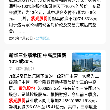
通科技100%的股份和融创天下100%的股份，交易
金额预计为13亿元，其中现金支付不超过2.46亿
元。 此外，
紫光股份
将配套融资不超过4.33亿元
用于这两家公司的现金对价款及交易完成后的整
合。……
2013年7月26日 ·
公司频道
新华三业绩承压 中高层降薪
10%或20%
文｜财新 张而弛
7级通常已是集团下属的一级部门主管，16级为二
级部门主管，整个降薪行动将覆盖新华三的中高
层。
紫光股份
（000938.SZ）持有新华三集团51%
股份，是其控股股东。根据财报，今年前三季度，
紫光股份
营业收入同比增加2.46%至552.15亿元，
净利润减少6.03%至15.41亿元。其中，三季度业