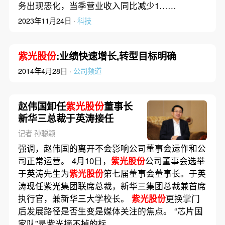
务出现恶化，当季营业收入同比减少1……
2023年11月24日 ·
科技
紫光股份
:业绩快速增长,转型目标明确
2014年4月28日 ·
公司频道
赵伟国卸任
紫光股份
董事长
新华三总裁于英涛接任
记者 孙聪颖
强调，赵伟国的离开不会影响公司董事会运作和公
司正常运营。 4月10日，
紫光股份
公司董事会选举
于英涛先生为
紫光股份
第七届董事会董事长。于英
涛现任紫光集团联席总裁，新华三集团总裁兼首席
执行官，兼新华三大学校长。
紫光股份
更换掌门
后发展路径是否生变是媒体关注的焦点。 “芯片国
家队”是紫光摘不掉的标……