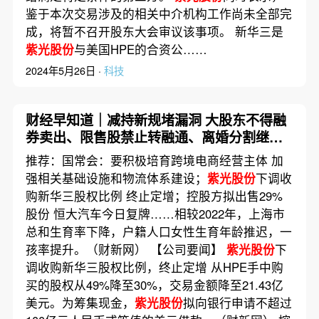
鉴于本次交易涉及的相关中介机构工作尚未全部完
成，将暂不召开股东大会审议该事项。 新华三是
紫光股份
与美国HPE的合资公……
2024年5月26日 ·
科技
财经早知道｜减持新规堵漏洞 大股东不得融
券卖出、限售股禁止转融通、离婚分割继续
锁定
推荐：国常会：要积极培育跨境电商经营主体 加
强相关基础设施和物流体系建设；
紫光股份
下调收
购新华三股权比例 终止定增；控股方拟出售29%
股份 恒大汽车今日复牌……相较2022年，上海市
总和生育率下降，户籍人口女性生育年龄推迟，一
孩率提升。（财新网） 【公司要闻】
紫光股份
下
调收购新华三股权比例，终止定增 从HPE手中购
买的股权从49%降至30%，交易金额降至21.43亿
美元。为筹集现金，
紫光股份
拟向银行申请不超过