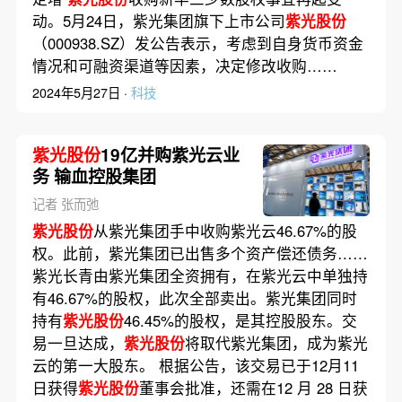
动。5月24日，紫光集团旗下上市公司
紫光股份
（000938.SZ）发公告表示，考虑到自身货币资金
情况和可融资渠道等因素，决定修改收购……
2024年5月27日 ·
科技
紫光股份
19亿并购紫光云业
务 输血控股集团
记者 张而弛
紫光股份
从紫光集团手中收购紫光云46.67%的股
权。此前，紫光集团已出售多个资产偿还债务……
紫光长青由紫光集团全资拥有，在紫光云中单独持
有46.67%的股权，此次全部卖出。紫光集团同时
持有
紫光股份
46.45%的股权，是其控股股东。交
易一旦达成，
紫光股份
将取代紫光集团，成为紫光
云的第一大股东。 根据公告，该交易已于12月11
日获得
紫光股份
董事会批准，还需在12 月 28 日获