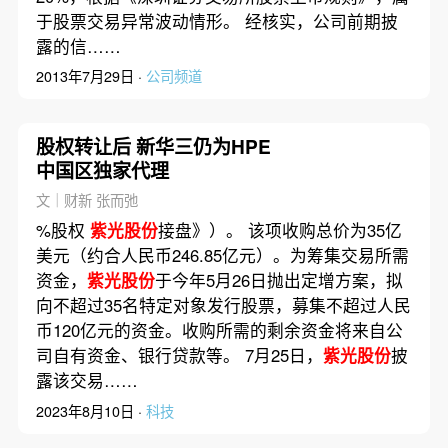
于股票交易异常波动情形。 经核实，公司前期披
露的信……
2013年7月29日 ·
公司频道
股权转让后 新华三仍为HPE
中国区独家代理
文｜财新 张而弛
%股权
紫光股份
接盘》）。 该项收购总价为35亿
美元（约合人民币246.85亿元）。为筹集交易所需
资金，
紫光股份
于今年5月26日抛出定增方案，拟
向不超过35名特定对象发行股票，募集不超过人民
币120亿元的资金。收购所需的剩余资金将来自公
司自有资金、银行贷款等。 7月25日，
紫光股份
披
露该交易……
2023年8月10日 ·
科技