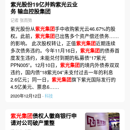
紫光股份19亿并购紫光云业
务 输血控股集团
记者 张而弛
紫光股份从
紫光集团
手中收购紫光云46.67%的股
权。此前，
紫光集团
已出售多个资产偿还债务……
的影响。 此次股权转让，正值
紫光集团
近期连续
多次债务违约。今年11月16日，
紫光集团
的债券首
度发生违约，未能兑付到期的私募债“17紫光
PPN005”。12月10日，
紫光集团
的境内外债券双双
违约，国内债“18紫光04”未支付过去一年的利息
2.6亿元；同一日，
紫光集团
旗下紫光国际发行的
4.5亿美元、票息6……
2020年12月12日 ·
科技
紫光集团
债权人徽商银行申
请对公司破产重整