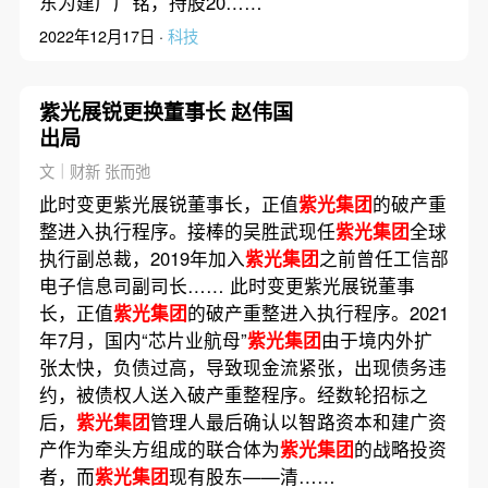
东为建广广铭，持股20……
2022年12月17日 ·
科技
紫光展锐更换董事长 赵伟国
出局
文｜财新 张而弛
此时变更紫光展锐董事长，正值
紫光集团
的破产重
整进入执行程序。接棒的吴胜武现任
紫光集团
全球
执行副总裁，2019年加入
紫光集团
之前曾任工信部
电子信息司副司长…… 此时变更紫光展锐董事
长，正值
紫光集团
的破产重整进入执行程序。2021
年7月，国内“芯片业航母”
紫光集团
由于境内外扩
张太快，负债过高，导致现金流紧张，出现债务违
约，被债权人送入破产重整程序。经数轮招标之
后，
紫光集团
管理人最后确认以智路资本和建广资
产作为牵头方组成的联合体为
紫光集团
的战略投资
者，而
紫光集团
现有股东——清……