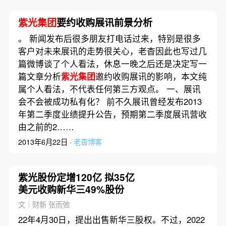
紫光集团
要约收购展讯前景分析
。 新闻发布后很多朋友打电话过来，特别是很多
客户对未来展讯的走势很关心，老杳因此也写过几
篇微博谈了个人看法，休息一晚之后还是决定写一
篇文章分析
紫光集团
邀约收购展讯的影响，本文纯
属个人看法，不代表任何第三方观点。 一、展讯
会不会被成功私有化？ 前不久展讯曾经发布2013
年第二季度业绩提升公告，预期第二季度展讯营收
由之前的2……
2013年6月22日 ·
老杳博客
紫光股份定增120亿 拟35亿
美元收购新华三49%股份
文｜财新 张而弛
22年4月30日，提出出售新华三股权。不过，2022