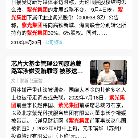
日接受财新等媒体采访时称，无论顶层股权结构怎
么改，
紫光集团
的发展战略不变。 9月4日晚，
紫
光集团
下属IT企业紫光股份（000938.SZ）公告
称，
紫光集团
将向高铁新城、海南联合分别转让所
持有的
紫光集团
30%、6%股权。同时……
2018年9月20日 ·
公司频道
芯片大基金管理公司原总裁
路军涉嫌受贿罪等 被移送检
察机关
文｜财新 张而弛
因涉嫌严重违法被调查。围绕大基金的其他多名人
士也被带走调查或失联。2022年7月16日，
紫光集
团
前董事长赵伟国、
紫光集团
前联席总裁刁石京，
以及北京紫光科技服务集团有限公司董事长李禄媛
被带走。（详见财新网《
紫光集团
前董事长赵伟国
被调查》）2022年8月中上旬，元禾璞华（苏州）
投资管理有限公司（下称“元……