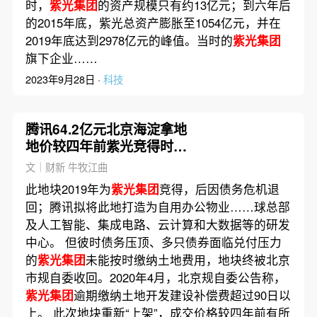
时，
紫光集团
的资产规模只有约13亿元；到六年后
的2015年底，紫光总资产膨胀至1054亿元，并在
2019年底达到2978亿元的峰值。当时的
紫光集团
旗下企业……
2023年9月28日 ·
科技
腾讯64.2亿元北京海淀拿地
地价较四年前紫光竞得时微
降
文｜财新 牛牧江曲
此地块2019年为
紫光集团
竞得，后因债务危机退
回；腾讯拟将此地打造为自用办公物业……球总部
及人工智能、集成电路、云计算和大数据等的研发
中心。 但彼时债务压顶、多只债券面临兑付压力
的
紫光集团
未能按时缴纳土地费用，地块终被北京
市规自委收回。2020年4月，北京规自委公告称，
紫光集团
逾期缴纳土地开发建设补偿费超过90日以
上。 此次地块重新“上架”，成交价格较四年前有所