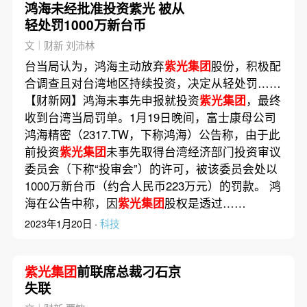
鸿海未经批准投资紫光 被从
轻处罚1000万新台币
文｜财新 刘沛林
台当局认为，鸿海主动放弃
紫光集团
股份，积极配
合调查且对台湾地区持续投资，决定从轻处罚……
【财新网】鸿海未事先申报就投资
紫光集团
，最终
收到台湾当局罚单。1月19日晚间，富士康母公司
鸿海精密（2317.TW，下称鸿海）公告称，由于此
前投资
紫光集团
未事先取得台湾经济部门投资审议
委员会（下称“投审会”）的许可，被该委员会处以
1000万新台币（约合人民币223万元）的罚款。 鸿
海在公告中称，因
紫光集团
股权是透过……
2023年1月20日 ·
科技
紫光集团
前联席总裁刁石京
失联