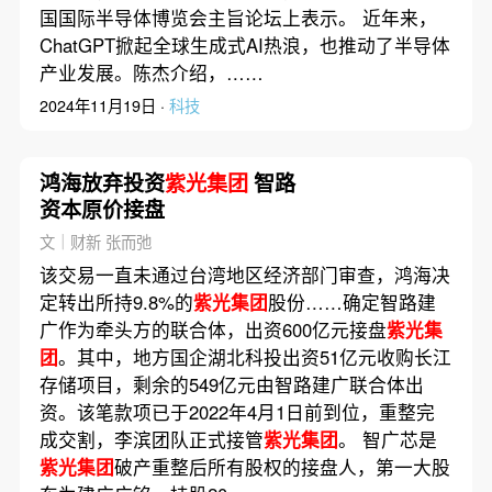
国国际半导体博览会主旨论坛上表示。 近年来，
ChatGPT掀起全球生成式AI热浪，也推动了半导体
产业发展。陈杰介绍，……
2024年11月19日 ·
科技
鸿海放弃投资
紫光集团
智路
资本原价接盘
文｜财新 张而弛
该交易一直未通过台湾地区经济部门审查，鸿海决
定转出所持9.8%的
紫光集团
股份……确定智路建
广作为牵头方的联合体，出资600亿元接盘
紫光集
团
。其中，地方国企湖北科投出资51亿元收购长江
存储项目，剩余的549亿元由智路建广联合体出
资。该笔款项已于2022年4月1日前到位，重整完
成交割，李滨团队正式接管
紫光集团
。 智广芯是
紫光集团
破产重整后所有股权的接盘人，第一大股