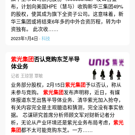
布，计划向美国HPE（慧与）收购新华三集团49%
的股权，使其成为旗下全资子公司。这意味着，新
华三集团或将结束6年多的中外合资历程，转为中
资独有。 此次收……
2023年1月4日 ·
科技
紫光集团
否认竞购东芝半导
体业务
记者 王琼慧 覃敏
业务部分股权，2月15日
紫光集团
予以否认，称从
未参与竞购。
紫光集团
发布声明称，近日，有媒
体报道东芝出售半导体业务、清华紫光加入抢夺，
有关内容完全是主观臆造和猜测，完全没有事实依
据。 芯谋研究首席分析师顾文军对财新记者分
析，无论从产业环境还是紫光业务布局考虑，
紫光
集团
都不太可能竞购东芝。一方……