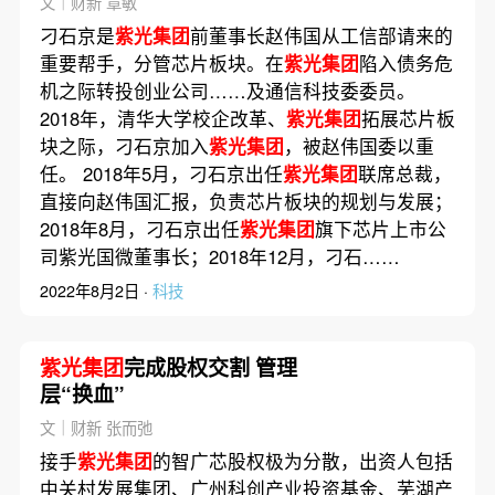
文｜财新 覃敏
刁石京是
紫光集团
前董事长赵伟国从工信部请来的
重要帮手，分管芯片板块。在
紫光集团
陷入债务危
机之际转投创业公司……及通信科技委委员。
2018年，清华大学校企改革、
紫光集团
拓展芯片板
块之际，刁石京加入
紫光集团
，被赵伟国委以重
任。 2018年5月，刁石京出任
紫光集团
联席总裁，
直接向赵伟国汇报，负责芯片板块的规划与发展；
2018年8月，刁石京出任
紫光集团
旗下芯片上市公
司紫光国微董事长；2018年12月，刁石……
2022年8月2日 ·
科技
紫光集团
完成股权交割 管理
层“换血”
文｜财新 张而弛
接手
紫光集团
的智广芯股权极为分散，出资人包括
中关村发展集团、广州科创产业投资基金、芜湖产