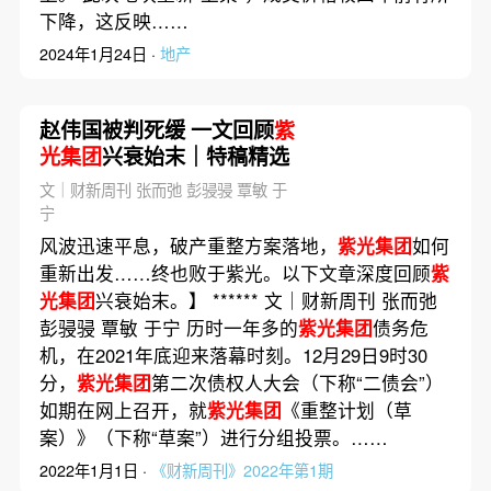
下降，这反映……
2024年1月24日 ·
地产
赵伟国被判死缓 一文回顾
紫
光集团
兴衰始末｜特稿精选
文｜财新周刊 张而弛 彭骎骎 覃敏 于
宁
风波迅速平息，破产重整方案落地，
紫光集团
如何
重新出发……终也败于紫光。以下文章深度回顾
紫
光集团
兴衰始末。】 ****** 文｜财新周刊 张而弛
彭骎骎 覃敏 于宁 历时一年多的
紫光集团
债务危
机，在2021年底迎来落幕时刻。12月29日9时30
分，
紫光集团
第二次债权人大会（下称“二债会”）
如期在网上召开，就
紫光集团
《重整计划（草
案）》（下称“草案”）进行分组投票。……
2022年1月1日 ·
《财新周刊》2022年第1期