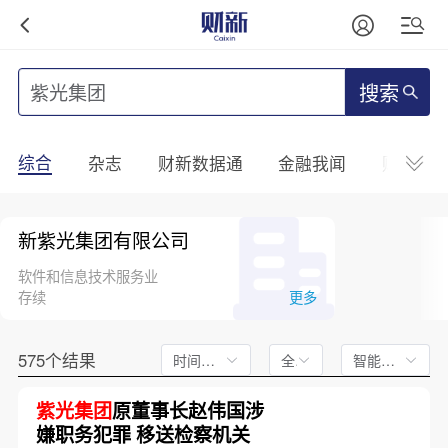
搜索
综合
杂志
财新数据通
金融我闻
财新mini
新紫光集团有限公司
软件和信息技术服务业
存续
更多
575个结果
时间不限
全文
智能排序
紫光集团
原董事长赵伟国涉
嫌职务犯罪 移送检察机关