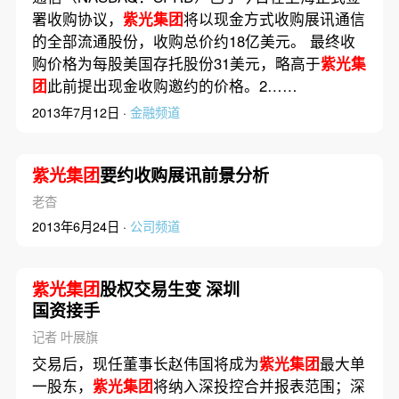
署收购协议，
紫光集团
将以现金方式收购展讯通信
的全部流通股份，收购总价约18亿美元。 最终收
购价格为每股美国存托股份31美元，略高于
紫光集
团
此前提出现金收购邀约的价格。2……
2013年7月12日 ·
金融频道
紫光集团
要约收购展讯前景分析
老杳
2013年6月24日 ·
公司频道
紫光集团
股权交易生变 深圳
国资接手
记者 叶展旗
交易后，现任董事长赵伟国将成为
紫光集团
最大单
一股东，
紫光集团
将纳入深投控合并报表范围；深