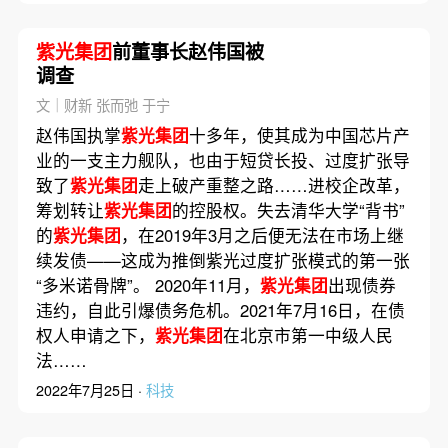
紫光集团
前董事长赵伟国被
调查
文｜财新 张而弛 于宁
赵伟国执掌
紫光集团
十多年，使其成为中国芯片产
业的一支主力舰队，也由于短贷长投、过度扩张导
致了
紫光集团
走上破产重整之路……进校企改革，
筹划转让
紫光集团
的控股权。失去清华大学“背书”
的
紫光集团
，在2019年3月之后便无法在市场上继
续发债——这成为推倒紫光过度扩张模式的第一张
“多米诺骨牌”。 2020年11月，
紫光集团
出现债券
违约，自此引爆债务危机。2021年7月16日，在债
权人申请之下，
紫光集团
在北京市第一中级人民
法……
2022年7月25日 ·
科技