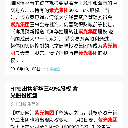
圳国资平台的资产规模要显著大于苏州和海南的原
交易方……持有的
紫光集团
30%、6%股权。当
时，该方案已通过清华大学经营资产管理委员会、
紫光集团
董事会等批准，仍需取得财政部等批复。
（详见财新报道《清华控股转让
紫光集团
股权 赵
伟国成最大单一股东》） 若交易方案顺利通过，
赵伟国实际控制的北京健坤投资集团将成为
紫光集
团
最大单一股东。清华控股所持
紫光集团
的股
权……
2018年10月26日 ·
公司频道
HPE出售新华三49%股权 紫
光股份接盘
文｜财新 张而弛
【财新网】
紫光集团
重整落定之后，其核心资产新
华三集团也将出现股权变动。1月3日晚，
紫光集团
旗下上市公司紫光股份（000938.SZ）发公告宣