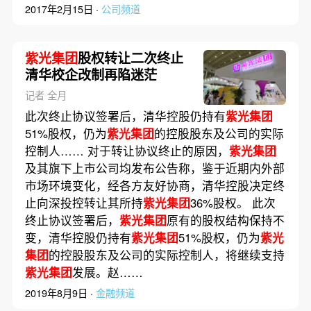
2017年2月15日 ·
公司频道
紫光集团
股权转让二次终止
清华校企改制再陷迷茫
记者 全月
此次终止协议签署后，清华控股仍持有
紫光集团
51%股权，仍为
紫光集团
的控股股东及公司的实际
控制人…… 对于转让协议终止的原因，
紫光集团
及其旗下上市公司均发布公告称，鉴于近期内外部
市场环境变化，经各方友好协商，清华控股决定终
止向深投控转让其所持
紫光集团
36%股权。 此次
终止协议签署后，
紫光集团
原有的股权结构保持不
变，清华控股仍持有
紫光集团
51%股权，仍为
紫光
集团
的控股股东及公司的实际控制人，将继续支持
紫光集团
发展。赵……
2019年8月9日 ·
金融频道