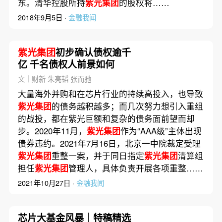
东。清华控股所持
紫光集团
的股权将……
2018年9月5日 ·
金融我闻
紫光集团
初步确认债权逾千
亿 千名债权人前景如何
文｜财新 朱亮韬 张而驰
大量海外并购和在芯片行业的持续高投入，也导致
紫光集团
的债务越积越多；而几次努力想引入重组
的战投，都在紫光巨额和复杂的债务面前望而却
步。2020年11月，
紫光集团
作为“AAA级”主体出现
债券违约。2021年7月16日，北京一中院裁定受理
紫光集团
重整一案，并于同日指定
紫光集团
清算组
担任
紫光集团
管理人，具体负责开展各项重整……
2021年10月27日 ·
金融我闻
芯片大基金风暴｜特稿精选