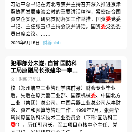
习近平总书记在河北考察并主持召开深入推进京津
冀协同发展座谈会时的重要讲话精神，紧密结合国
资央企实际，研究贯彻落实工作举措。国资
委
党委
书记、主任张玉卓主持会议并讲话。国资
委
党委委
员出席会议。……
2023年5月15日 ·
财新mini+
犯罪部分未遂+自首 国防科
工局原副局长张建华一审获
刑10年
文｜财新 冯华妹
校（郑州航空工业管理学院前身）财会专业毕业
后，先后在原兵器工业部、国家机械
委
、中国北方
工业（集团）总公司、中国兵器工业总公司从事财
务、资产和预算等管理工作。1998年7月，张建华
转岗原国防科学技术工业委员会（下称“国防科工
委
”），历任副司长，军工项目审核中心主任、党