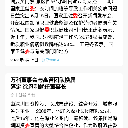
湖要买门票 景区回应1小时内通过可退还……闻）
国家卫健
委
：长时间加班等导致工作相关疾病问题
日益突出 6月15日，国家卫健
委
召开新闻发布会，
介绍我国加强职业健康监测及保护劳动者健康有关
情况。国家卫健
委
职业健康司副司长王建冬表示，
近十年，我国职业病防治工作总体取得显著成效，
新发职业病病例数降幅达58%。 王建冬表示，国
家卫健
委
与有关部门和地方……
2023年6月15日 ·
财新mini+
万科董事会与高管团队换届
落定 徐恩利就任董事长
文｜财新 陈博
由深圳国资控股，以城市建设、综合开发、城市服
务为主业。 2008年，他加入深业集团有限公司，
此后16年，他在深业体系内一路积淀。该集团是深
圳国资
委
直管的大型综合性企业，作为政府派驻香