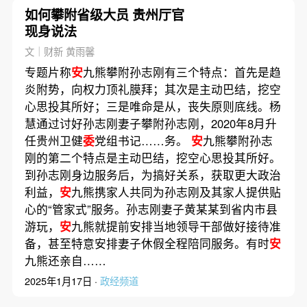
如何攀附省级大员 贵州厅官
现身说法
文｜财新 黄雨馨
专题片称
安
九熊攀附孙志刚有三个特点：首先是趋
炎附势，向权力顶礼膜拜；其次是主动巴结，挖空
心思投其所好；三是唯命是从，丧失原则底线。杨
慧通过讨好孙志刚妻子攀附孙志刚，2020年8月升
任贵州卫健
委
党组书记……务。
安
九熊攀附孙志
刚的第二个特点是主动巴结，挖空心思投其所好。
到孙志刚身边服务后，为搞好关系，获取更大政治
利益，
安
九熊携家人共同为孙志刚及其家人提供贴
心的“管家式”服务。孙志刚妻子黄某某到省内市县
游玩，
安
九熊就提前安排当地领导干部做好接待准
备，甚至特意安排妻子休假全程陪同服务。有时
安
九熊还亲自……
2025年1月17日 ·
政经频道