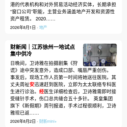
港的代表机构和对外贸易活动经济实体，长期承担
“窗口公司”职能，主营业务涵盖地产开发和资源性
资产租赁。 2020……
2026年8月1日 ·
地产
财新闻｜江苏徐州一地试点
集中供冷
日晚间，卫诗雅在拍摄剧集《狩
谎》途中突发意外，造成口部、嘴唇严重创伤。
事发后，现场工作人员第一时间将她送往医院。其
丈夫周祉
安
迅速赶到医院，立即为太太联络专科医
生进行诊治。
经
医生详细检查后，卫诗雅需即时接
受缝针手术，伤口总共缝合五十多针。 英皇集团
旗下《新假期》周刊报道，手术过程很顺利，卫诗
雅现已返……
2026年8月2日 ·
财新mini+