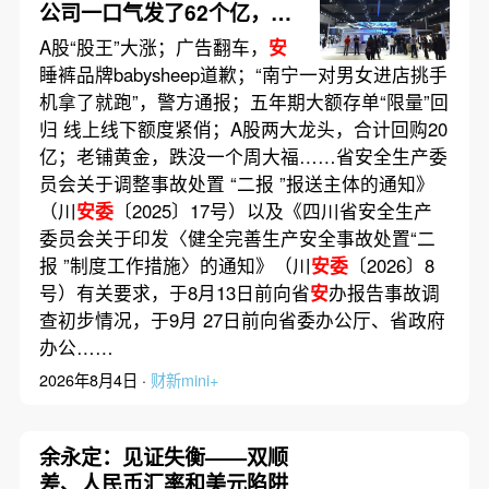
公司一口气发了62个亿，多
家公司董事长提议派发“红
A股“股王”大涨；广告翻车，
安
包”
睡裤品牌babysheep道歉；“南宁一对男女进店挑手
机拿了就跑”，警方通报；五年期大额存单“限量”回
归 线上线下额度紧俏；A股两大龙头，合计回购20
亿；老铺黄金，跌没一个周大福……省安全生产委
员会关于调整事故处置 “二报 ”报送主体的通知》
（川
安委
〔2025〕17号）以及《四川省安全生产
委员会关于印发〈健全完善生产安全事故处置“二
报 ”制度工作措施〉的通知》（川
安委
〔2026〕8
号）有关要求，于8月13日前向省
安
办报告事故调
查初步情况，于9月 27日前向省委办公厅、省政府
办公……
2026年8月4日 ·
财新mini+
余永定：见证失衡——双顺
差、人民币汇率和美元陷阱