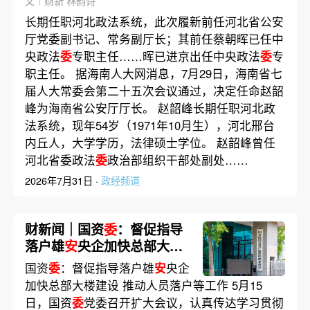
文｜财新 林韵诗
长期任职河北政法系统，此次履新前任河北省公安
厅党委副书记、常务副厅长；其前任蔡朝晖已任中
央政法
委
专职主任……晖已进京出任中央政法
委
专
职主任。 据海南人大网消息，7月29日，海南省七
届人大常委会第二十五次会议通过，决定任命赵韶
峰为海南省公安厅厅长。 赵韶峰长期任职河北政
法系统，现年54岁（1971年10月生），河北邢台
内丘人，大学学历，法律硕士学位。 赵韶峰曾任
河北省委政法
委
政治部组织干部处副处……
2026年7月31日 ·
政经频道
财新闻｜国资
委
：督促指导
落户雄
安
央企加快总部大楼
建设 推动人员落户等工作
国资
委
：督促指导落户雄
安
央企
加快总部大楼建设 推动人员落户等工作 5月15
日，国资
委
党委召开扩大会议，认真传达学习贯彻