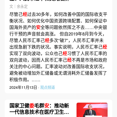
文｜余永定
尽管己
经
过去30多年，如何改善中国的国际收支平
衡状况、如何优化中国资源跨境配置、如何保证中
国海外资产的
安
全等问题依然挥之不去……中央银
行干预的声音就会高涨。 但自2019年8月到今天，
尽管人民币汇率己
经
多次“破7”，人民币汇率并未
出现急剧下跌的状况。事实说明，人民币汇率己
经
实现了双向波动，公众也己
经
习惯了人民币汇率的
双向波动，因而人民币汇率己
经
不再是市场和政府
关注的中心问题。汇率波动对改善国际收支状况，
避免被动增加外汇储备或无谓消耗外汇储备发挥了
积极作用。……
2024年11月13日 ·
观点频道
国家卫健
委
毛群
安
：推动新
一代信息技术在医疗卫生领