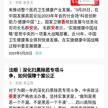
域应用
文｜财新 崔笑天
来推动整个医药卫生健康产业发展。”3月25日，在
中国发展高层论坛2023年年会的分会场“科技创新
助力‘健康中国’”上，国家卫健
委
规划发展与信息化
司司长毛群
安
说。 毛群
安
表示，“实施健康中国战
略”是党中央的一项重大战略部署。近10年，中国
卫生健康事业得到快速发展。在实施健康中国战略
过程中要发展健康……
2023年3月25日 ·
健康
法眼｜深化扫黑除恶专项斗
争，如何保障个案公正
文｜财新 单玉晓
对于为期一年的深化扫黑除恶专项斗争，中央政法
委
要求严格依法办事，坚持实事求是，“做到是黑
恶一个不漏、不是黑恶一个不凑”……四川高院指