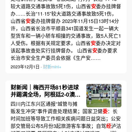
较大道路交通事故致5死1伤，山西省
安
委办挂牌督
办……长治“11·15”较大道路交通事故致5死1伤，
山西省
安
委办挂牌督办 2023年11月15日13时14分
许，山西省长治市平顺县341国道发生一起一辆大
型货车和一辆小轿车相撞的交通事故，致5人死亡1
人受伤。根据有关规定要求，山西省
安
委办决定对
该起事故查处实行挂牌督办。 山西省
安
委办要求
长治市安全生产委员会依据《生产安……
2023年12月1日 ·
财新mini+
财新闻｜梅西开场81秒进球
并踢满全场，阿根廷2-0澳大
利亚
四川内江东兴区通报“城管与摊
贩发生冲突”事件调查处理结果；国家卫健
委
：长
时间加班等导致工作相关疾病问题日益突出；公安
部交管局公布5月份3起旅游客车事故；自驾
经
泸沽