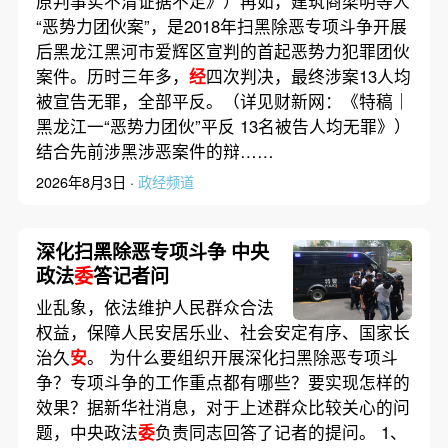
原判事实不清证据不足》）再如，建筑商梁明等人
“恶势力团伙案”，是2018年扫黑除恶专项斗争开展
后黑龙江黑河市爱辉区宣判的首起恶势力犯罪团伙
案件。历时三年多，
经
四次判决，最终涉案13人均
被宣告无罪，全部平反。（详见财新网：《特稿｜
黑龙江一“恶势力团伙”平反 13名被告人均无罪》）
结合先前涉黑涉恶案件的辩……
2026年8月3日 ·
政经频道
深化扫黑除恶专项斗争 中央
政法
委
答记者问
业乱象，依法维护人民群众合法
权益，保障人民安居乐业、社会安定有序、国家长
治久
安
。 为什么要组织开展深化扫黑除恶专项斗
争？专项斗争的工作重点都有哪些？要实现怎样的
效果？据新华社消息，对于上述群众比较关心的问
题，中央政法
委
负责同志回答了记者的提问。 1、