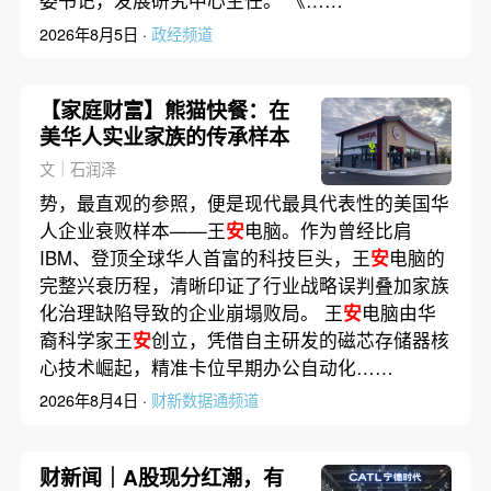
委书记，发展研究中心主任。 《……
2026年8月5日 ·
政经频道
【家庭财富】熊猫快餐：在
美华人实业家族的传承样本
文｜石润泽
势，最直观的参照，便是现代最具代表性的美国华
人企业衰败样本——王
安
电脑。作为曾经比肩
IBM、登顶全球华人首富的科技巨头，王
安
电脑的
完整兴衰历程，清晰印证了行业战略误判叠加家族
化治理缺陷导致的企业崩塌败局。 王
安
电脑由华
裔科学家王
安
创立，凭借自主研发的磁芯存储器核
心技术崛起，精准卡位早期办公自动化……
2026年8月4日 ·
财新数据通频道
财新闻｜A股现分红潮，有