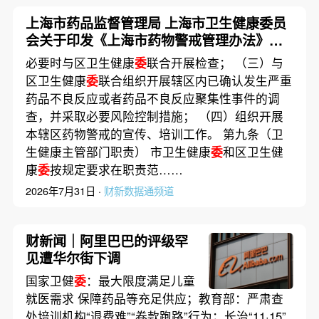
上海市药品监督管理局 上海市卫生健康委员
会关于印发《上海市药物警戒管理办法》的
通知
必要时与区卫生健康
委
联合开展检查； （三）与
区卫生健康
委
联合组织开展辖区内已确认发生严重
药品不良反应或者药品不良反应聚集性事件的调
查，并采取必要风险控制措施； （四）组织开展
本辖区药物警戒的宣传、培训工作。 第九条（卫
生健康主管部门职责） 市卫生健康
委
和区卫生健
康
委
按规定要求在职责范……
2026年7月31日 ·
财新数据通频道
财新闻｜阿里巴巴的评级罕
见遭华尔街下调
国家卫健
委
：最大限度满足儿童
就医需求 保障药品等充足供应；教育部：严肃查
处培训机构“退费难”“卷款跑路”行为；长治“11·15”