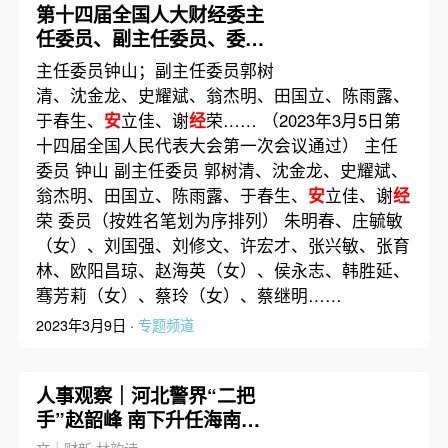
第十四届全国人大财经委主
任委员、副主任委员、委员
名单
主任委员钟山；副主任委员郭树
清、沈金龙、史耀斌、翁杰明、田国立、陈雨露、
于春生、
安
立佳、谢
经
荣…… （2023年3月5日第
十四届全国人民代表大会第一次会议通过） 主任
委员 钟山 副主任委员 郭树清、沈金龙、史耀斌、
翁杰明、田国立、陈雨露、于春生、
安
立佳、谢
经
荣 委员（按姓名笔划为序排列） 朱明春、庄毓敏
（女）、刘国强、刘修文、许宏才、张兴敏、张育
林、欧阳昌琼、赵海英（女）、侯永志、韩胜延、
骞芳莉（女）、蔡玲（女）、蔡继明……
2023年3月9日 ·
专题频道
人事观察｜河北警界“二把
手”赵韶峰 南下升任海南公
安厅长