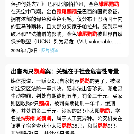
保护何处去？》 巴西北部帕拉州，金色
锥尾鹦鹉
在天空中飞翔。金色
锥尾鹦鹉
是巴西的国家象征，
拥有浓郁的绿色和黄色羽毛，仅分布于巴西国土内
的亚马孙雨林，且大部分安家于帕拉州。受到森林
破坏和非法捕猎的影响，金色
锥尾鹦鹉
被世界自然
保护联盟（IUCN）列为易危（VU, vulnerable……
2024年1月8日 ·
图片频道
出售两只
鹦鹉
案：关键在于社会危害性考量
媒体报道，一贩卖2只自家饲养
鹦鹉
的男子，被深
圳宝安区法院一审判决，犯非法出售珍贵、濒危野
生动物罪，判处有期徒刑五年，罚金三千元。买家
则因收购2只
鹦鹉
，被判有期徒刑一年半，缓刑二
年，并处罚金三千元。涉案的2只小太阳
鹦鹉
，学
名是
绿颊锥尾鹦鹉
，属于人工变异种。公安机关在
该男子宿舍查获小太阳
鹦鹉
35只，和尚
鹦鹉
9只，
非洲鹦鹉1只，共计45只鹦鹉。……