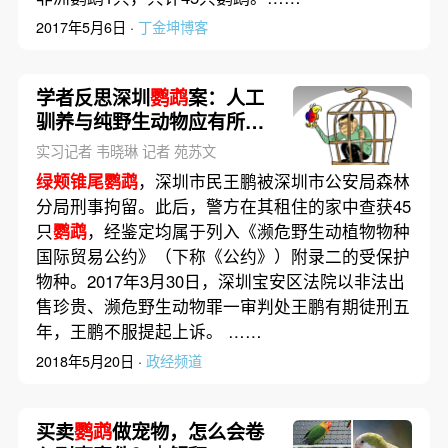
2017年5月6日 ·
丁金坤博客
学者反思深圳
鹦鹉
案：人工
驯养与纯野生动物应有所区
别
实习记者 韦晓琳 记者 苑苏文
绿颊锥尾鹦鹉
，深圳市民王鹏被深圳市公安局森林
分局刑事拘留。此后，警方在其租住的家中查获45
只
鹦鹉
，经鉴定均属于列入《濒危野生动植物物种
国际贸易公约》（下称《公约》）附录二的受保护
物种。2017年3月30日，深圳宝安区法院以非法出
售珍贵、濒危野生动物罪一审判处王鹏有期徒刑五
年，王鹏不服提起上诉。 ……
2018年5月20日 ·
政经频道
买卖
鹦鹉
做宠物，怎么会卷