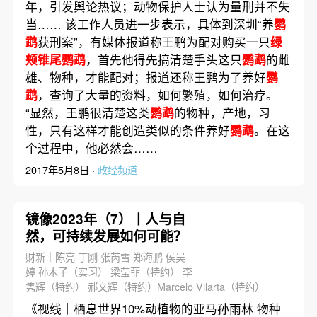
年，引发舆论热议；动物保护人士认为量刑并不失
当…… 该工作人员进一步表示，具体到深圳“养
鹦
鹉
获刑案”，有媒体报道称王鹏为配对购买一只
绿
颊锥尾鹦鹉
，首先他得先搞清楚手头这只
鹦鹉
的雌
雄、物种，才能配对；报道还称王鹏为了养好
鹦
鹉
，查询了大量的资料，如何繁殖，如何治疗。
“显然，王鹏很清楚这类
鹦鹉
的物种，产地，习
性，只有这样才能创造类似的条件养好
鹦鹉
。在这
个过程中，他必然会……
2017年5月8日 ·
政经频道
镜像2023年（7）丨人与自
然，可持续发展如何可能？
财新｜陈亮 丁刚 张芮雪 郑海鹏 侯吴
婷 孙木子（实习） 梁莹菲（特约） 李
隽辉（特约） 郝文辉（特约）Marcelo Vilarta（特约）
《视线｜栖息世界10%动植物的亚马孙雨林 物种