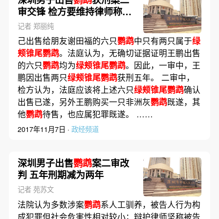
审交锋 检方要维持律师称无
罪
记者 郑丽纯
己出售给朋友谢田福的六只
鹦鹉
中只有两只属于
绿
颊锥尾鹦鹉
。法庭认为，无确切证据证明王鹏出售
的六只
鹦鹉
均为
绿颊锥尾鹦鹉
。因此，一审中，王
鹏因出售两只
绿颊锥尾鹦鹉
获刑五年。 二审中，
检方认为，法庭应该将上述六只
绿颊锥尾鹦鹉
确认
出售已遂，另外王鹏购买一只非洲灰
鹦鹉
既遂，其
他
鹦鹉
待售，也应属犯罪既遂。 ……
2017年11月7日 ·
政经频道
深圳男子出售
鹦鹉
案二审改
判 五年刑期减为两年
记者 苑苏文
法院认为多数涉案
鹦鹉
系人工驯养，被告人行为构
成犯罪但社会危害性相对较小；辩护律师坚称被告