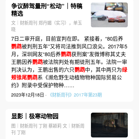
争议醉驾量刑“松动”｜特稿
精选
文｜财新周刊 郑丹媚（实习），单玉
晓
7日二审开庭，目前宣判在即。 紧接着，“80后养
鹦鹉
被判刑五年”又将司法推到风口浪尖。2017年5
月，深圳网友“80后养
鹦鹉
获刑案”发微博称其丈夫
王鹏因养
鹦鹉
被法院判处有期徒刑五年。法院一审
判决认为，王鹏出售的六只
鹦鹉
中，其中两只为
绿
颊锥尾鹦鹉
系《濒危野生动植物物种国际贸易公
约》附录中受保护物种……
2023年12月18日 ·
《财新周刊》2017年第23期
显影｜极寒动物园
图｜财新周刊 丁刚 蔡颖莉 文｜财新周
刊 丁刚