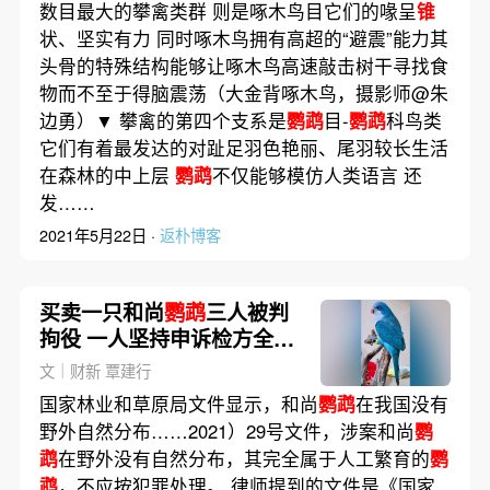
数目最大的攀禽类群 则是啄木鸟目它们的喙呈
锥
状、坚实有力 同时啄木鸟拥有高超的“避震”能力其
头骨的特殊结构能够让啄木鸟高速敲击树干寻找食
物而不至于得脑震荡（大金背啄木鸟，摄影师@朱
边勇）▼ 攀禽的第四个支系是
鹦鹉
目-
鹦鹉
科鸟类
它们有着最发达的对趾足羽色艳丽、尾羽较长生活
在森林的中上层
鹦鹉
不仅能够模仿人类语言 还
发……
2021年5月22日 ·
返朴博客
买卖一只和尚
鹦鹉
三人被判
拘役 一人坚持申诉检方全案
撤诉
文｜财新 覃建行
国家林业和草原局文件显示，和尚
鹦鹉
在我国没有
野外自然分布……2021）29号文件，涉案和尚
鹦
鹉
在野外没有自然分布，其完全属于人工繁育的
鹦
鹉
，不应按犯罪处理。 律师提到的文件是《国家