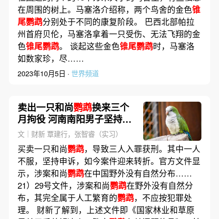
在周围的树上。马塞洛介绍称，两个鸟舍的金色
锥
尾鹦鹉
分别处于不同的康复阶段。 巴西北部帕拉
州首府贝伦，马塞洛拿着一只受伤、无法飞翔的金
色
锥尾鹦鹉
。 谈起这些金色
锥尾鹦鹉
时，马塞洛
如数家珍，尽……
2023年10月5日 ·
世界频道
卖出一只和尚
鹦鹉
换来三个
月拘役 河南南阳男子坚持申
诉获再审
文｜财新 覃建行，张智睿（实习）
买卖一只和尚
鹦鹉
，导致三人入罪获刑。其中一人
不服，坚持申诉，如今案件迎来转折。官方文件显
示，涉案和尚
鹦鹉
在中国野外没有自然分布……
21）29号文件，涉案和尚
鹦鹉
在野外没有自然分
布，其完全属于人工繁育的
鹦鹉
，不应按犯罪处
理。 财新了解到，上述文件即《国家林业和草原