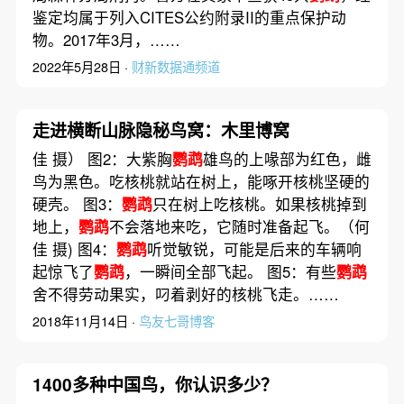
鉴定均属于列入CITES公约附录II的重点保护动
物。2017年3月，……
2022年5月28日 ·
财新数据通频道
走进横断山脉隐秘鸟窝：木里博窝
佳 摄） 图2：大紫胸
鹦鹉
雄鸟的上喙部为红色，雌
鸟为黑色。吃核桃就站在树上，能啄开核桃坚硬的
硬壳。 图3：
鹦鹉
只在树上吃核桃。如果核桃掉到
地上，
鹦鹉
不会落地来吃，它随时准备起飞。（何
佳 摄) 图4：
鹦鹉
听觉敏锐，可能是后来的车辆响
起惊飞了
鹦鹉
，一瞬间全部飞起。 图5：有些
鹦鹉
舍不得劳动果实，叼着剥好的核桃飞走。……
2018年11月14日 ·
鸟友七哥博客
1400多种中国鸟，你认识多少？