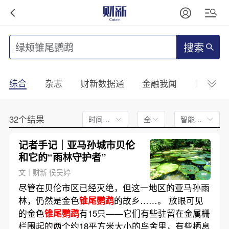
搜索
综合
杂志
财新数据通
金融我闻
财新mini
32个结果
时间不限
全文
智能排序
记者手记｜亚马孙城市贝伦
和它的“雨林守护者”
文｜财新 侯吴婷
尽管在贝伦市区已经灭绝，但这一地区的亚马孙雨
林，仍然是金色
锥尾鹦鹉
的故乡……。 放眼可见
的金色
锥尾鹦鹉
有15只——它们有些驻留在金属栅
栏围起的两个约18平方米大小的鸟舍里，有些栖息