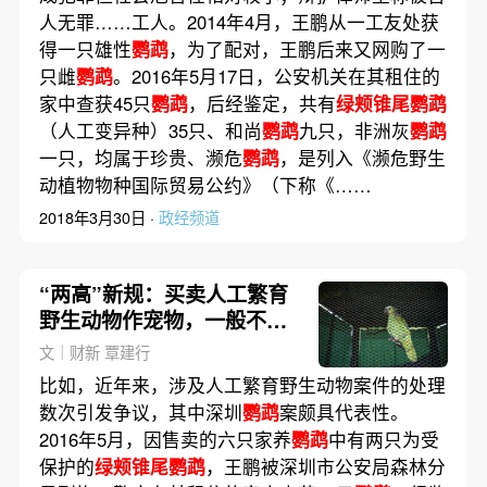
人无罪……工人。2014年4月，王鹏从一工友处获
得一只雄性
鹦鹉
，为了配对，王鹏后来又网购了一
只雌
鹦鹉
。2016年5月17日，公安机关在其租住的
家中查获45只
鹦鹉
，后经鉴定，共有
绿颊锥尾鹦鹉
（人工变异种）35只、和尚
鹦鹉
九只，非洲灰
鹦鹉
一只，均属于珍贵、濒危
鹦鹉
，是列入《濒危野生
动植物物种国际贸易公约》（下称《……
2018年3月30日 ·
政经频道
“两高”新规：买卖人工繁育
野生动物作宠物，一般不入
罪
文｜财新 覃建行
比如，近年来，涉及人工繁育野生动物案件的处理
数次引发争议，其中深圳
鹦鹉
案颇具代表性。
2016年5月，因售卖的六只家养
鹦鹉
中有两只为受
保护的
绿颊锥尾鹦鹉
，王鹏被深圳市公安局森林分