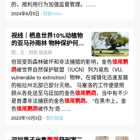
的，按利用行为加强监督管理。……
2024年8月5日 ·
财新mini+
视线｜栖息世界10%动植物
的亚马孙雨林 物种保护何处
去？
图、文｜财新 侯吴婷
但现受到森林破坏和非法捕猎的影响，金色
锥尾鹦
鹉
被世界自然保护联盟（IUCN）列为易危（VU,
vulnerable to extinction）物种，在城镇化迅速发展
的帕拉州北部已部分灭绝。 马塞洛的工作便是照
顾从各处送至乌廷加的金色
锥尾鹦鹉
，当中有不少
是曾遭非法捕获的金色
锥尾鹦鹉
。 “在黑市上，金
色
锥尾鹦鹉
被作为‘奇……
2023年10月3日 ·
图片频道
深圳男子出售
鹦鹉
获刑案二