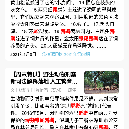
黄山松鼠躲进了它的“小房间”。 14.栖息在枝头的
灰文鸟。 15.两只细
尾
獴刨土躲进了透明的塑料球
里，它们站立起来观察四周，利用腹部的黑色区域
吸收太阳热量来温暖身体。 16.猴子。 17.黑头白
鹮。 18.环
尾
狐猴。 19.
鹦鹉
雨林园内，白凤头
鹦
鹉
躲进了饲养员的怀里，金太阳
锥尾鹦鹉
落在了饲
养员的肩头。 20.大熊猫靠在角落睡觉。……
2021年1月9日 ·
《财新周刊》2021年第02期
【周末特供】野生动物刑案
新司法解释落地 人工繁育入
罪门槛存争议
文｜财新周刊 聂怡鸣（实习），康佳
生动物而引发刑事犯罪的案件屡见不鲜，其判决常
引发争议，比如著名的“深圳
鹦鹉
案”就颇具代表
性。 2016年5月，因售卖的六只
鹦鹉
中有两只为受
保护的
绿颊锥尾鹦鹉
，深圳男子王鹏被深圳市公安
局森林分局刑拘。警方在其家中查获45只
鹦鹉
，经