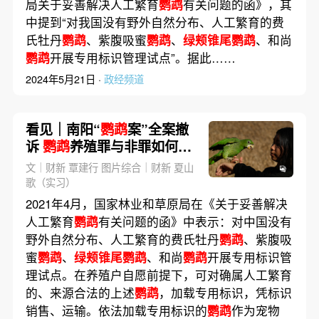
局关于妥善解决人工繁育
鹦鹉
有关问题的函》，其
中提到“对我国没有野外自然分布、人工繁育的费
氏牡丹
鹦鹉
、紫腹吸蜜
鹦鹉
、
绿颊锥尾鹦鹉
、和尚
鹦鹉
开展专用标识管理试点”。据此……
2024年5月21日 ·
政经频道
看见｜南阳“
鹦鹉
案”全案撤
诉
鹦鹉
养殖罪与非罪如何界
定？
文｜财新 覃建行 图片综合｜财新 夏山
歌（实习）
2021年4月，国家林业和草原局在《关于妥善解决
人工繁育
鹦鹉
有关问题的函》中表示：对中国没有
野外自然分布、人工繁育的费氏牡丹
鹦鹉
、紫腹吸
蜜
鹦鹉
、
绿颊锥尾鹦鹉
、和尚
鹦鹉
开展专用标识管
理试点。在养殖户自愿前提下，可对确属人工繁育
的、来源合法的上述
鹦鹉
，加载专用标识，凭标识
销售、运输。依法加载专用标识的
鹦鹉
作为宠物