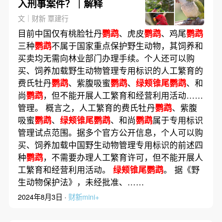
入刑事案件？｜解释
文｜财新 覃建行
目前中国仅有桃脸牡丹
鹦鹉
、虎皮
鹦鹉
、鸡尾
鹦鹉
三种
鹦鹉
不属于国家重点保护野生动物，其饲养和
买卖均无需向林业部门办理手续。个人还可以购
买、饲养加载野生动物管理专用标识的人工繁育的
费氏牡丹
鹦鹉
、紫腹吸蜜
鹦鹉
、
绿颊锥尾鹦鹉
、和
尚
鹦鹉
，但不能开展人工繁育和经营利用活动……
管理。 概言之，人工繁育的费氏牡丹
鹦鹉
、紫腹
吸蜜
鹦鹉
、
绿颊锥尾鹦鹉
、和尚
鹦鹉
属于专用标识
管理试点范围。据多个官方公开信息，个人可以购
买、饲养加载中国野生动物管理专用标识的前述四
种
鹦鹉
，不需要办理人工繁育许可，但不能开展人
工繁育和经营利用活动。
绿颊锥尾鹦鹉
。 据《野
生动物保护法》，未经批准、……
2024年8月3日 ·
财新mini+