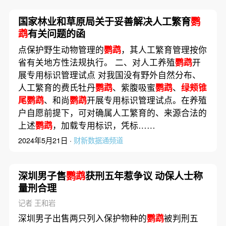
国家林业和草原局关于妥善解决人工繁育
鹦
鹉
有关问题的函
点保护野生动物管理的
鹦鹉
，其人工繁育管理按你
省有关地方性法规执行。 二、对人工养殖
鹦鹉
开
展专用标识管理试点 对我国没有野外自然分布、
人工繁育的费氏牡丹
鹦鹉
、紫腹吸蜜
鹦鹉
、
绿颊锥
尾鹦鹉
、和尚
鹦鹉
开展专用标识管理试点。在养殖
户自愿前提下，可对确属人工繁育的、来源合法的
上述
鹦鹉
，加载专用标识，凭标……
2024年5月21日 ·
财新数据通频道
深圳男子售
鹦鹉
获刑五年惹争议 动保人士称
量刑合理
记者 王和岩
深圳男子出售两只列入保护物种的
鹦鹉
被判刑五