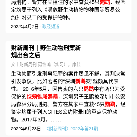
局刑拘。警方在其租住的家中查获45只
鹦鹉
，经鉴
定均属于列入《濒危野生动植物物种国际贸易公
约》附录二的受保护物种。……
2022年4月7日 ·
政经频道
财新周刊｜野生动物刑案新
规出台之后
文｜财新周刊 聂怡鸣（实习），康佳
生动物而引发刑事犯罪的案件屡见不鲜，其判决常
引发争议，比如著名的“深圳
鹦鹉
案”就颇具代表
性。 2016年5月，因售卖的六只
鹦鹉
中有两只为受
保护的
绿颊锥尾鹦鹉
，深圳男子王鹏被深圳市公安
局森林分局刑拘。警方在其家中查获45只
鹦鹉
，经
鉴定均属于列入CITES公约附录II的重点保护动
物。2017年3月，……
2022年5月28日 ·
《财新周刊》2022年第21期