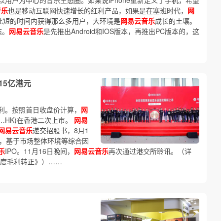
用户为中心的音乐生态圈。如果说iPhone重新定义了手机，希望
音乐
也是移动互联网快速增长的红利产品，如果是在塞班时代，
网
如此短的时间内获得那么多用户，大环境是
网易云音乐
成长的土壤。
态。
网易云音乐
是先推出Android和IOS版本，再推出PC版本的，这
15亿港元
利。按照首日收盘价计算，
网
…HK)在香港二次上市。
网易
网易云音乐
递交招股书，8月1
日，基于市场整体环境等综合因
乐
IPO。11月16日晚间，
网易云音乐
再次通过港交所聆讯。（详
季度毛利转正》）……