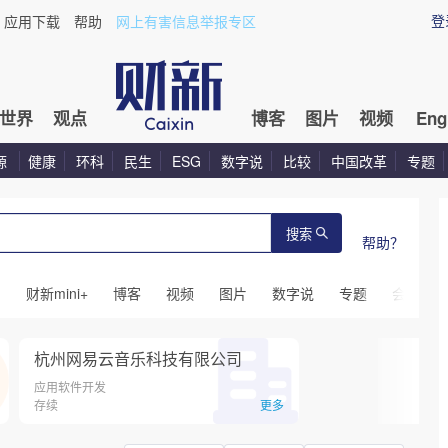
登
应用下载
帮助
网上有害信息举报专区
世界
观点
博客
图片
视频
Eng
源
健康
环科
民生
ESG
数字说
比较
中国改革
专题
搜索
帮助？
闻
财新mini+
博客
视频
图片
数字说
专题
会议
杭州网易云音乐科技有限公司
应用软件开发
存续
更多