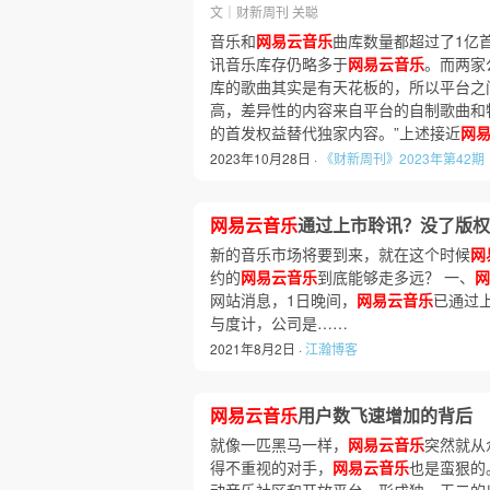
文｜财新周刊 关聪
音乐和
网易云音乐
曲库数量都超过了1亿
讯音乐库存仍略多于
网易云音乐
。而两家
库的歌曲其实是有天花板的，所以平台之
高，差异性的内容来自平台的自制歌曲和
的首发权益替代独家内容。”上述接近
网
2023年10月28日 ·
《财新周刊》2023年第42期
网易云音乐
通过上市聆讯？没了版权
新的音乐市场将要到来，就在这个时候
网
约的
网易云音乐
到底能够走多远？ 一、
网
网站消息，1日晚间，
网易云音乐
已通过
与度计，公司是……
2021年8月2日 ·
江瀚博客
网易云音乐
用户数飞速增加的背后
就像一匹黑马一样，
网易云音乐
突然就从
得不重视的对手，
网易云音乐
也是蛮狠的