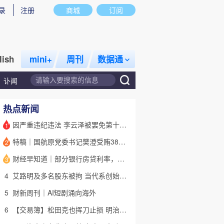
录
注册
商城
订阅
lish
mini+
周刊
数据通
讣闻
热点新闻
因严重违纪违法 李云泽被罢免第十四届全国人大代表职务
1
特稿｜国航原党委书记樊澄受贿3847万元二审待宣判 否认大多数指控
2
话题
特别呈现
私房课
财经早知道｜部分银行房贷利率，降至“2字头
3
4
艾路明及多名股东被拘 当代系创始人因何此时被清算
5
财新周刊｜AI短剧涌向海外
6
【交易簿】松田克也挥刀止损 明治折戟中国乳业