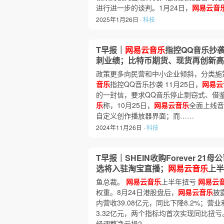
进行进一步的谈判。1月24日，
网易云音
2025年1月26日 ·
科技
T早报｜
网易云音乐
指控QQ音乐抄
刺业绩；比特币期货、现货再创新高
政策更多向民营和中小企业倾斜，分类施
音乐
指控QQ音乐抄袭 11月25日，
网易云
的一封信，要求QQ音乐停止剽窃式、借鉴
乐
称，10月25日，
网易云音乐
全面上线音
自定义创作播放器界面；而……
2024年11月26日 ·
科技
T早报｜SHEIN收购Forever 2
选将入驻淘宝直播；
网易云音乐
上半
鱼总裁。
网易云音乐
上半年扭亏
网易云
权重。8月24日港股盘后，
网易云音乐
披
内营收39.08亿元，同比下降8.2%；营
3.32亿元，两个指标均首次实现同比扭亏
经调整净亏损2.……