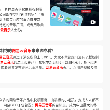
首，紧握周杰伦歌曲版权的腾
公司都在变相“创造独家”。“曲
间所覆盖曲库的重合度非常
特定的音乐厂牌，或者用歌曲
易云音乐
人士称。……
制约的
网易云音乐
未来该咋看？
易云音乐
通过了港交所的上市聆讯，大家不禁都想问没有了版权制
易云音乐
通过上市聆讯？ 根据中新经纬8月2日的消息，据港交所
上市聆讯并发布聆讯后资料集。
网易云音乐
表示，以用户规模及参
众多的网络音乐产品中脱颖而出，由最初的小毛孩，变成人人都不
。 网易CEO丁磊曾说：
网易云音乐
的目标是，成为中国最大的移