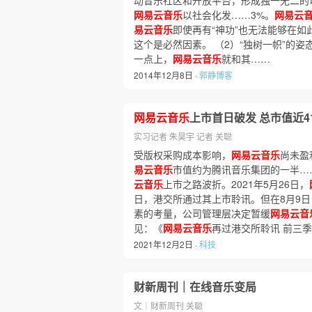
动音乐社区和开放平台，形成独一无二的以
网易云音乐
以社会化发……3%。
网易云
易云音乐
即使再有“神功”也无法能够在
这个是必然因素。 （2）“独树一帜”的姿
一点上，
网易云音乐
就和其……
2014年12月8日 ·
郭静博客
网易云音乐
上市首日破发 总市值近4
实习记者 朱昊宇 记者 关聪
受版权采购成本影响，
网易云音乐
尚未盈
易云音乐
市值约为腾讯音乐集团的一半…
云音乐
上市之路波折。2021年5月26日，
日，港交所通过其上市聆讯。但在8月9
素的考量，公司管理层决定暂缓
网易云音
见：《
网易云音乐
再过港交所聆讯 前三
2021年12月2日 ·
科技
财新周刊｜在线音乐变局
文｜财新周刊 关聪