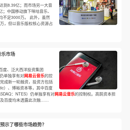
达到8.39亿；而市场另一大音
3亿；中国移动旗下咪咕音乐、
不足3000万。 此外，虽然
00万，但以音乐版权核心资源占
音乐市场
百度、泛大西洋投资集团
。网易仍单独享有对
网易云音乐
的控
完成新一轮融资，投资方包括
antic）、博裕资本等，其中百度
DAQ：NTES）仍单独享有对
网易云音乐
的控制权。高鹄资本担
及百度均未透露此次融……
预示了哪些市场趋势？