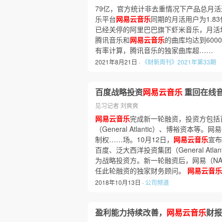
79亿，官方统计非去重情况下产品总月活
乐平台
网易云音乐
同期的月活用户为1.8
已经关停的阿里巴巴旗下虾米音乐，月活均
腾讯音乐和
网易云音乐
的曲库均达到60
有率计算，腾讯音乐的独家曲库超……
2021年8月21日 ·
《财新周刊》2021年第33期
百度战略投资
网易云音乐
重回在线
见习记者 刘爽爽
网易云音乐
完成新一轮融资，投资方包括
（General Atlantic）、博裕资本等
制权……场。10月12日，
网易云音乐
宣布
百度、泛大西洋投资集团（General Atl
为战略投资方。新一轮融资后，网易（NAS
任此轮融资的独家财务顾问。
网易云音乐
2018年10月13日 ·
公司频道
盈利能力持续改善，
网易云音乐
财报