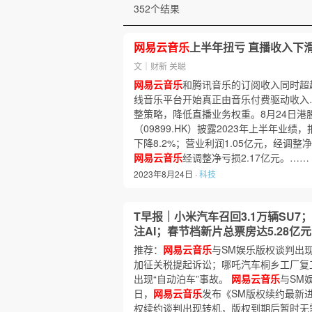
352个结果
网易云音乐
上半年扭亏 直播收入下滑2
文｜财新 关聪
网易云音乐
和腾讯音乐的订阅收入同时超
线音乐平台开始真正由音乐付费驱动收入
整策略，降低直播业务权重。8月24日港
（09899.HK）披露2023年上半年业绩
下降8.2%；营业利润1.05亿元，经调整
网易云音乐
经调整净亏损2.17亿元。……
2023年8月24日 ·
科技
T早报｜小米汽车召回3.1万辆SU7；
注AI；春节档新片总票房达5.28亿元
推荐：
网易云音乐
与SM娱乐版权谈判出
加征关税提起诉讼；哪吒汽车桐乡工厂复
出现“自动泊车”事故。
网易云音乐
与SM
日，
网易云音乐
发布《SM版权续约最新
权续约谈判出现转机，版权到期后暂时无