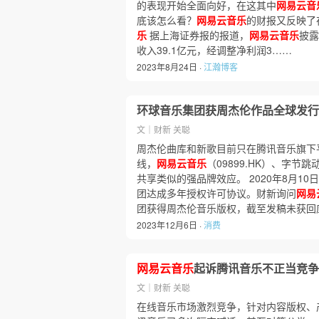
的表现开始全面向好，在这其中
网易云音
底该怎么看？
网易云音乐
的财报又反映了
乐
据上海证券报的报道，
网易云音乐
披露
收入39.1亿元，经调整净利润3……
2023年8月24日 ·
江瀚博客
环球音乐集团获周杰伦作品全球发行
文｜财新 关聪
周杰伦曲库和新歌目前只在腾讯音乐旗下
线，
网易云音乐
（09899.HK）、字
共享类似的强品牌效应。 2020年8月10
团达成多年授权许可协议。财新询问
网易
团获得周杰伦音乐版权，截至发稿未获回
2023年12月6日 ·
消费
网易云音乐
起诉腾讯音乐不正当竞争
文｜财新 关聪
在线音乐市场激烈竞争，针对内容版权、