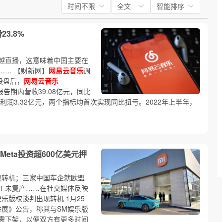
时间不限
全文
智能排序
3.8%
越直播，这意味着中国主要在
…… 【财新网】
网易云音乐
调
股盘后，
网易云音乐
，报告期内营收39.08亿元，同比
净利润3.32亿元，两个指标均首次实现同比扭亏。2022年上半年，
Meta投资超600亿美元押
现转机；三家中国车企就欧盟
工未复产……在社交媒体反映
娱乐版权谈判出现转机 1月25
进展》公告，称其与SM娱乐版
需下架，以便双方有更多时间