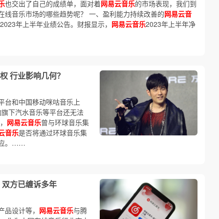
乐
也交出了自己的成绩单，面对着
网易云音乐
的市场表现，我们到
在线音乐市场的哪些趋势呢？ 一、盈利能力持续改善的
网易云音
2023年上半年业绩公告。财报显示，
网易云音乐
2023年上半年净
权 行业影响几何？
平台和中国移动咪咕音乐上
节跳动旗下汽水音乐等平台还无法
日，
网易云音乐
曾与环球音乐集
云音乐
是否将通过环球音乐集
应。……
 双方已缠诉多年
产品设计等，
网易云音乐
与腾