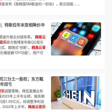
乐
曾发布《致韩国SM歌迷的一封信》，表示因版……
袭；特斯拉年末变相降价冲
策提升银企对接效率。
网易云
音乐
官方微博发布致QQ音乐
式、跟随式“创新”。
网易云音
乐播放器“DIY功能”，用户可
1母公司三分之一股权；东方甄
年扭亏
音乐
调整策略，降低直播业务
露2023年上半年业绩，报告期
业利润1.05亿元，经调整净利润
。2022年上半年，
网易云音乐