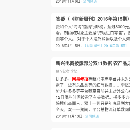
2018年11月6日 ·
公司频道
答疑（《财新周刊》2016年第15期
费和个人“海淘”缴纳行邮税，超过8000
看，制约的对象主要是“跨境进口零售”，
而非个人。 对于个人境外购物以及个人海
2016年4月15日 ·
《财新周刊》2016年第15期
新兴电商披露部分双11数据 农产品
见习记者 李忆
拼多多、
网易考拉
等新兴电商平台并未对
露了一些有关品类等的细节数据……李忆
势力拼多多等平台截至目前并未对外公布
12日晚些时间披露了有关数据。拼多多力
跨境电商而言，双十一则只是年底系列大促
全天。双十一期间，平台总物流订单数同
2018年11月13日 ·
公司频道