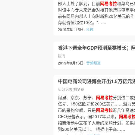
部人士处了解到，目前
网易考拉
和菜鸟已
时该中心仓未来还会对接其他跨境电商平
前有网易内部人士向财新称20亿美元的作
存就价值超过10亿。”……
2019年8月15日 ·
科技
香港下调全年GDP预测至零增长；
张鸿
2019年8月16日 ·
音频频道
中国电商公司进博会开出1.5万亿元
实习记者 刘梦婕
阿里、京东、苏宁、
网易考拉
分别进口或预
亿元、150亿欧元和200亿美元……潜力
币的采购金额，只是
网易考拉
近几年高速
CEO张蕾表示，自2017年以来，
网易考
招商活动中宣布了大量的采购计划，如果
到200亿美元以上。 根据电子商……