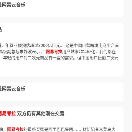
投网易云音乐
品
，年营业额预估超过2000亿日元。 这是中国自营跨境电商平台首
高级副总裁朱静波表示，“
网易考拉
用户越来越年轻化，我们都在
。年轻的用户对二次元商品有一些的需求。但中国用户接触二次元
投网易云音乐
网易考拉
双方仍有其他潜在交易
触，
网易考拉
的最终买家是阿里巴巴集团…… 财新记者从菜鸟内