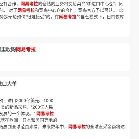
经有合作，
网易考拉
的仓储的业务将交给菜鸟的“进口中心仓”，同
台。 对于
网易考拉
和菜鸟中心仓的合作，菜鸟官方予以否认。 此
价是无论如何“很难接受”的，在
网易考拉
的自营模式下，目前仅库
阿里收购
网易考拉
进口大单
计进口2000亿美元、1000
品类的新品采购：“200亿人民
发展的一个体现。”
网易考拉
拉
就在欧洲、日本和美国等地的
拓展到全球范围来看，未来数年中，
网易考拉
的全球直采金额将达