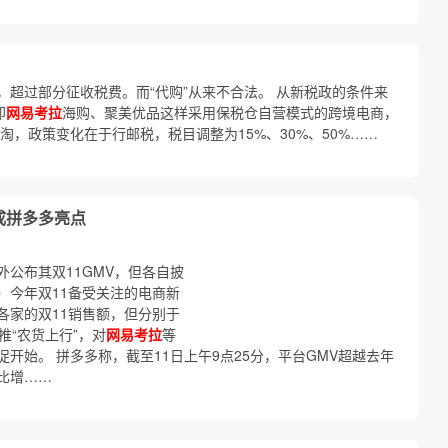
）
元，超过部分征收税费。而“代购”从来不合法。 从新税政的条件来
即
网易考拉
海购、聚美优品这样采用保税仓自营模式的跨境电商，
淘，政策变化在于行邮税，税目调整为15%、30%、50%……
成拼多多亮点
外公布其双11GMV，但各自披
）今年双11备受关注的电商新
各家的双11销售额，但分别于
推“农货上行”，对
网易考拉
等
开始。 拼多多称，截至11日上午9点25分，平台GMV超越去年
比增……