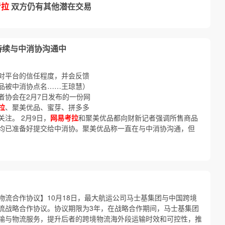
考拉
双方仍有其他潜在交易
持续与中消协沟通中
对平台的信任程度，并会反馈
品被中消协点名……王琼慧）
者协会在2月7日发布的一份网
拉
、聚美优品、蜜芽、拼多多
注。 2月9日，
网易考拉
和聚美优品都向财新记者强调所售商品
均已准备好提交给中消协。聚美优品称一直在与中消协沟通，但
物流合作协议】10月18日，最大航运公司马士基集团与中国跨境
流战略合作协议。协议期限为3年，在战略合作期间，马士基集团
输与物流服务，提升后者的跨境物流海外段运输时效和可控性，推