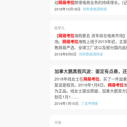
动
网易考拉
跨境电商业务的持续增长。(
2018年10月18日 ·
财新数据通频道
陈梦凡
【
网易考拉
海购更名 进军综合电商市场】
场。
网易考拉
海购上线于2015年初，
售网易严选、全球工厂店以及部分国内品
2018年6月6日 ·
财新数据通频道
加拿大鹅真假风波：鉴定有点悬，还
2018年线女士在
网易考拉
，买了一件加拿
复说是假货。2019年1月8日，
网易考拉
为正品。线女士提出质疑，加拿大鹅官方
划在1月1……
2019年1月15日 ·
丁金坤博客
华瑜