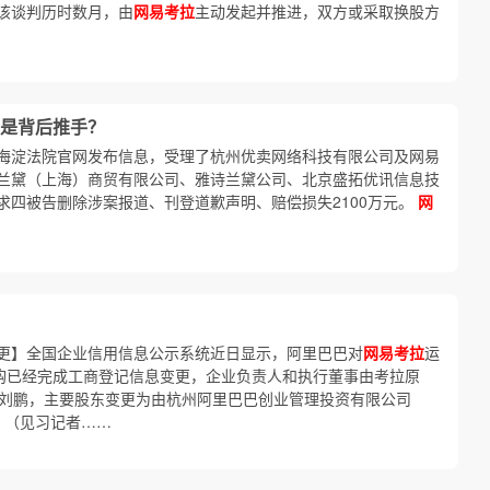
该谈判历时数月，由
网易考拉
主动发起并推进，双方或采取换股方
是背后推手？
日，海淀法院官网发布信息，受理了杭州优卖网络科技有限公司及网易
兰黛（上海）商贸有限公司、雅诗兰黛公司、北京盛拓优讯信息技
求四被告删除涉案报道、刊登道歉声明、赔偿损失2100万元。
网
更】全国企业信用信息公示系统近日显示，阿里巴巴对
网易考拉
运
收购已经完成工商登记信息变更，企业负责人和执行董事由考拉原
理刘鹏，主要股东变更为由杭州阿里巴巴创业管理投资有限公司
。（见习记者……