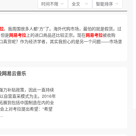
时间不限
全文
智能排序
拉
。我周围很多人都“方”了。海外代购市场，最怕的就是假货。过
，但是
网易考拉
上的进口商品还比较正宗。现在
网易考拉
被收购
口真货呢？作为经济学者，其实我担心的是另一个问题——市场垄
投网易云音乐
强力补贴政策，因此一直持续
，以自营直采模式为主。2016年
拓展到包括中国制造在内的全
大会上对考拉提出希望：“希望
…