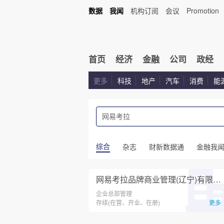
数据
我闻
机构订阅
会议
Promotion
首页
经济
金融
公司
政经
更多
科技
地产
汽车
消费
能
综合
杂志
财新数据通
金融我
网易考拉品牌商业管理(辽宁)有限公司
企业总部管理
存续(在营、开业、在册)
更多