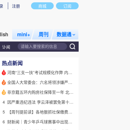
录
注册
商城
订阅
lish
mini+
周刊
数据通
讣闻
热点新闻
河南“三支一扶”考试规模化作弊 内外勾结提前获取试卷
1
全国人大常委会：六名将领涉嫌严重违纪违法 被罢免全国人大代表
2
话题
特别呈现
私房课
非京籍五环内购房社保降至一年 北京市公积金最高可贷340万元
3
4
因严重违纪违法 李云泽被罢免第十四届全国人大代表职务
5
【周刊提前读】各地狠抓社保缴费基数 合规与企业减负如何平衡？
6
财新闻｜青少年乒乓球赛事中出现严重赛风赛纪问题，乒协发文