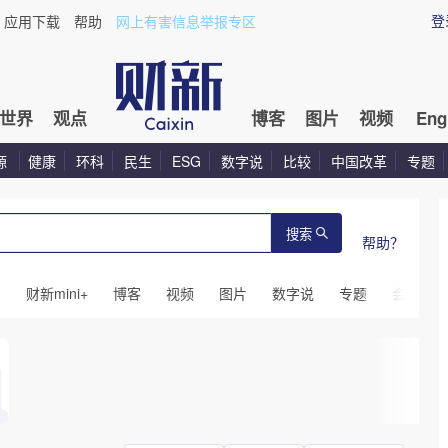
登
应用下载
帮助
网上有害信息举报专区
世界
观点
博客
图片
视频
Eng
源
健康
环科
民生
ESG
数字说
比较
中国改革
专题
搜索
帮助？
闻
财新mini+
博客
视频
图片
数字说
专题
会议