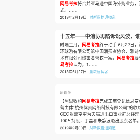
网易考拉
将合并亚马逊中国海外购业务，
式。……
2019年2月19日 ·
财新数据通频道
十五年——中消协再陷诉讼风波，谁
时隔三月，
网易考拉
终于动手 6月22
环球购有限公司诉中国消费者协会、雅诗
术有限公司侵害名誉权一案，
网易考拉
要
易考拉
认为，1……
2018年6月27日 ·
董毅智博客
原瑞阳
【阿里收购
网易考拉
完成工商登记信息变
营主体“杭州优卖网络科技有限公司”的
CEO张蕾变更为天猫进出口事业群总经
100%持股，丁磊和朱静波退出股东名单
2019年9月30日 ·
财新数据通频道