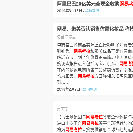
阿里巴巴20亿美元全现金收购
网易
2019年8月16日 ·
音频频道
网易、聚美否认销售仿冒化妆品 称
记者 王琼慧
电商自营的商品实际上直接影响了消费者
到销售。
网易考拉
和聚美优品正是自营商
临近春节，到了年货置备高峰。中国消费
购调查报告点名包括淘宝、京东、
网易考
在内的多家电商所售商品涉嫌仿冒，引发关
均为正品。
网易考拉
方面称相关证明凭证
到……
2018年2月9日 ·
公司频道
贾天琼
【马士基集团与
网易考拉
签署全球运输与
进口电商平台
网易考拉
签署全球运输与物
将为
网易考拉
直接提供辐射全球各地的运