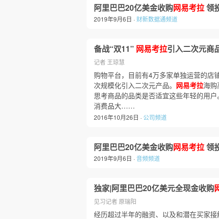
阿里巴巴20亿美金收购
网易考拉
领
2019年9月6日 ·
财新数据通频道
备战“双11”
网易考拉
引入二次元商
记者 王琼慧
购物平台，目前有4万多家单独运营的店铺
次规模化引入二次元产品。
网易考拉
海购
思考商品的品类是否适宜这些年轻的用户
消费品大……
2016年10月26日 ·
公司频道
阿里巴巴20亿美金收购
网易考拉
领
2019年9月6日 ·
音频频道
独家|阿里巴巴20亿美元全现金收购
见习记者 原瑞阳
经历超过半年的融资、以及和潜在买家接