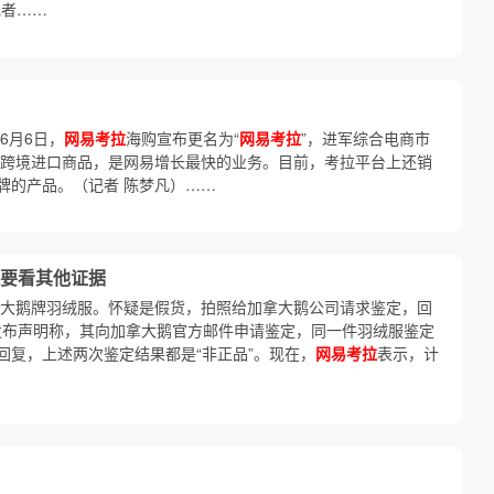
记者……
6月6日，
网易考拉
海购宣布更名为“
网易考拉
”，进军综合电商市
主营跨境进口商品，是网易增长最快的业务。目前，考拉平台上还销
牌的产品。（记者 陈梦凡）……
要看其他证据
大鹅牌羽绒服。怀疑是假货，拍照给加拿大鹅公司请求鉴定，回
发布声明称，其向加拿大鹅官方邮件申请鉴定，同一件羽绒服鉴定
回复，上述两次鉴定结果都是“非正品”。现在，
网易考拉
表示，计