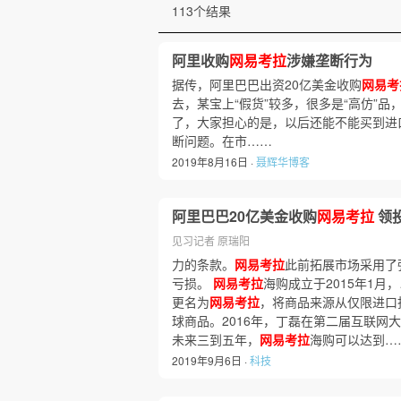
113个结果
阿里收购
网易考拉
涉嫌垄断行为
据传，阿里巴巴出资20亿美金收购
网易考
去，某宝上“假货”较多，很多是“高仿”品
了，大家担心的是，以后还能不能买到进
断问题。在市……
2019年8月16日 ·
聂辉华博客
阿里巴巴20亿美金收购
网易考拉
领
见习记者 原瑞阳
力的条款。
网易考拉
此前拓展市场采用了
亏损。
网易考拉
海购成立于2015年1月
更名为
网易考拉
，将商品来源从仅限进口
球商品。2016年，丁磊在第二届互联网
未来三到五年，
网易考拉
海购可以达到…
2019年9月6日 ·
科技