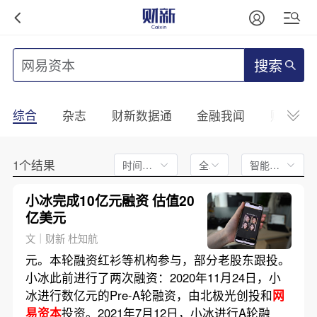
搜索
综合
杂志
财新数据通
金融我闻
财新mini
1个结果
时间不限
全文
智能排序
小冰完成10亿元融资 估值20
亿美元
文｜财新 杜知航
元。本轮融资红衫等机构参与，部分老股东跟投。
小冰此前进行了两次融资：2020年11月24日，小
冰进行数亿元的Pre-A轮融资，由北极光创投和
网
易资本
投资。2021年7月12日，小冰进行A轮融