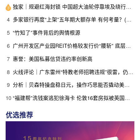
独家｜规避红海封锁 中国超大油轮停靠埃及绕行非洲
3
4
多家银行再度“上架”五年期大额存单 有何考量？(含视频)
5
“竹知了”事件背后的舆情根源
6
广州开发区产业园REIT价格较发行价“腰斩” 底层资产出租率降至67%
7
惠誉：美国私募信贷违约率创新高
8
火线评论｜广东雷州“特教老师招聘违规”很雷，仍有诸多疑点
9
分析｜贝森特操盘稳日元，操作巧思能否撬动美日货币基本面
10
“福建帮”洗钱案逃犯徐海卡 伦敦16套房拟被英国没收(含视频)
优选推荐