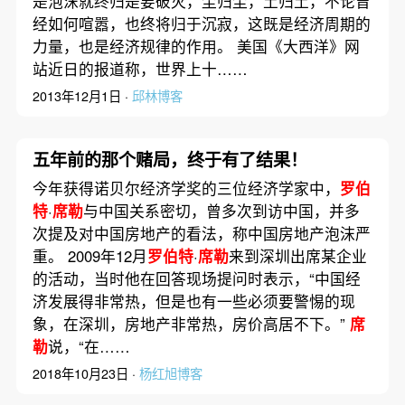
是泡沫就终归是要破灭，尘归尘，土归土，不论曾
经如何喧嚣，也终将归于沉寂，这既是经济周期的
力量，也是经济规律的作用。 美国《大西洋》网
站近日的报道称，世界上十……
2013年12月1日 ·
邱林博客
五年前的那个赌局，终于有了结果！
今年获得诺贝尔经济学奖的三位经济学家中，
罗伯
特
·
席勒
与中国关系密切，曾多次到访中国，并多
次提及对中国房地产的看法，称中国房地产泡沫严
重。 2009年12月
罗伯特
·
席勒
来到深圳出席某企业
的活动，当时他在回答现场提问时表示，“中国经
济发展得非常热，但是也有一些必须要警惕的现
象，在深圳，房地产非常热，房价高居不下。”
席
勒
说，“在……
2018年10月23日 ·
杨红旭博客