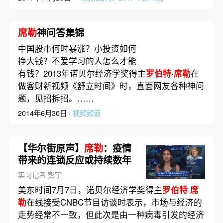
席勒
神问答集锦
中国股市何时暴涨？小投资如何
挣大钱？不爱学习的人怎么才能
有钱？2013年诺贝尔经济学奖得主
罗伯特
·
席勒
在
做客财新视频《舒立时间》时，直面网友各种神问
题，见招拆招。……
2014年6月30日 ·
视频频道
【华尔街原声】
席勒
：疫情
带来的连锁反应或持续数年
实习记者 彭宇
美东时间7月7日，诺贝尔经济学奖得主
罗伯特
·
席
勒
在线接受CNBC节目访谈时表示，市场与经济的
走势经常不一致，但此次是由一种病毒引发的经济