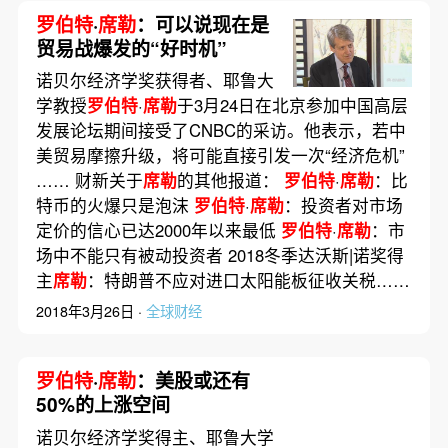
罗伯特
·
席勒
：可以说现在是
贸易战爆发的“好时机”
诺贝尔经济学奖获得者、耶鲁大
学教授
罗伯特
·
席勒
于3月24日在北京参加中国高层
发展论坛期间接受了CNBC的采访。他表示，若中
美贸易摩擦升级，将可能直接引发一次“经济危机”
…… 财新关于
席勒
的其他报道：
罗伯特
·
席勒
：比
特币的火爆只是泡沫
罗伯特
·
席勒
：投资者对市场
定价的信心已达2000年以来最低
罗伯特
·
席勒
：市
场中不能只有被动投资者 2018冬季达沃斯|诺奖得
主
席勒
：特朗普不应对进口太阳能板征收关税……
2018年3月26日 ·
全球财经
罗伯特
·
席勒
：美股或还有
50%的上涨空间
诺贝尔经济学奖得主、耶鲁大学