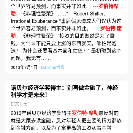
个世界容易预测，而事实并非如此。 ---
罗伯特席
勒
，《非理性繁荣》……”---Robert Shiller,
Irrational Exuberance “事后偏见造成人们误认为这
个世界容易预测，而事实并非如此。” ---
罗伯特
·
席
勒
，《非理性繁荣》 “投资的目的既然是为了赚
钱，为什么不能只要上涨的东西就买，哪怕是泡
沫？ 为什么还要看基本面和估值？” 最初碰到这个
问题，我无言……
2013年7月1日 ·
Barrons博客
诺贝尔经济学奖得主：别再做金融了，神经
科学才是未来！
撰文 | 张军
2013年诺贝尔经济学奖得主
罗伯特
·
席勒
最反对的
就是大家去读金融，反对年轻人把主要的精力都放
到金融方面，以及为了拿更高的工资从事金融