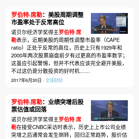
罗伯特
·
席勒
：美股周期调整
市盈率处于反常高位
诺贝尔经济学奖得主
罗伯特
·
席
勒
表示，近期美股的周期性调整市盈率（CAPE
ratio）正处于反常的高位，历史上只有1929年和
2000年两次股票崩盘前夕有过更高的市盈率数字；
这虽应引起警惕，但并不代表应该完全避开美股，
不过这仍是分散投资的好时机……
2017年6月30日 ·
全球财经
罗伯特
·
席勒
：业绩突增后股
票估值或回落
诺贝尔经济学奖得主
罗伯特
·
席
勒
在接受CNBC采访时表示，历史上上市公司业绩
突增之后通常会发生倒转，回归正常趋势，股价估