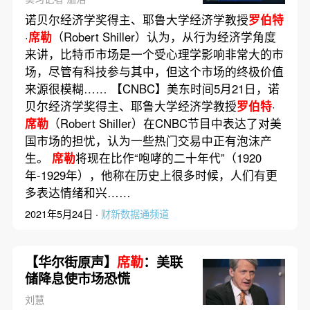
诺贝尔经济学奖得主、耶鲁大学经济学教授
罗伯特
·
席勒
（Robert Shiller）认为，从行为经济学角度
来讲，比特币市场是一个受心理学影响非常大的市
场，尽管有科技参与其中，但这个市场的终极价值
来源很模糊…… 【CNBC】美东时间5月21日，诺
贝尔经济学奖得主、耶鲁大学经济学教授
罗伯特
·
席勒
（Robert Shiller）在CNBC节目中表达了对美
国市场的担忧，认为一些热门交易中正有泡沫产
生。
席勒
将现在比作“咆哮的二十年代”（1920
年-1929年），他称在历史上很多时候，人们有更
多表达情绪和兴……
2021年5月24日 ·
财新数据通频道
【华尔街原声】
席勒
：美联
储降息使市场恐慌
刘慧