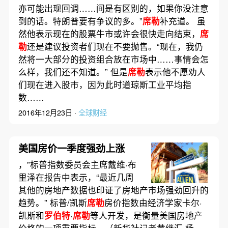
亦可能出现回调……间是有区别的，如果你没注意
到的话。特朗普要有争议的多。”
席勒
补充道。 虽
然他表示现在的股票牛市或许会很快走向结束，
席
勒
还是建议投资者们现在不要抛售。“现在，我仍
然将一大部分的投资组合放在市场中……事情会怎
么样，我们还不知道。” 但是
席勒
表示他不愿劝人
们现在进入股市，因为此时道琼斯工业平均指
数……
2016年12月23日 ·
全球财经
美国房价一季度强劲上涨
，”标普指数委员会主席戴维·布
里泽在报告中表示，“最近几周
其他的房地产数据也印证了房地产市场强劲回升的
趋势。” 标普/凯斯
席勒
房价指数由经济学家卡尔·
凯斯和
罗伯特
·
席勒
等人开发，是衡量美国房地产