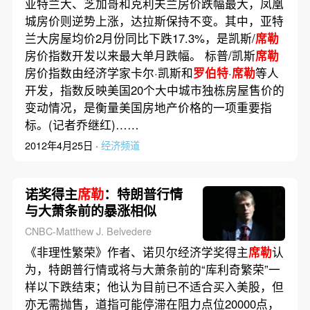
亚特兰大、芝加哥和克利夫兰房价跌幅最大，凤凰
城房价则逆势上涨，达拉斯保持不变。其中，亚特
兰大房屋均价2月份同比下跌17.3%，是凯斯/
席勒
房价指数开发以来最大单月跌幅。 标普/凯斯
席勒
房价指数由经济学家卡尔·凯斯和
罗伯特
·
席勒
等人
开发，指数反映美国20个大中城市独栋房屋售价的
变动情况，是衡量美国房地产价格的一项重要指
标。(记者乔继红)……
2012年4月25日 ·
经济频道
诺奖得主
席勒
：特朗普行情
与大萧条前的暴涨相似
CNBC-Matthew J. Belvedere
《非理性繁荣》作者、诺贝尔经济学奖得主
席勒
认
为，特朗普行情或将与大萧条前的“库利奇繁荣”一
样以下跌结束；他认为目前已不适合买入美股，但
亦无需抛售，道指可能停滞在阻力点位20000点，