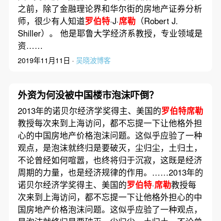
之前，除了金融理论界和华尔街的房地产证券分析
师，很少有人知道
罗伯特
·J·
席勒
（Robert J.
Shiller）。 他是耶鲁大学经济系教授，专业领域是
资……
2019年11月11日 ·
吴晓波博客
外资为何没被中国楼市泡沫吓倒？
2013年的诺贝尔经济学奖得主、美国的
罗伯特席勒
教授每次来到上海访问，都不忘提一下让他格外担
心的中国房地产价格泡沫问题。这似乎应验了一种
观点，是泡沫就终归是要破灭，尘归尘，土归土，
不论曾经如何喧嚣，也终将归于沉寂，这既是经济
周期的力量，也是经济规律的作用。……2013年的
诺贝尔经济学奖得主、美国的
罗伯特
·
席勒
教授每
次来到上海访问，都不忘提一下让他格外担心的中
国房地产价格泡沫问题。这似乎应验了一种观点，