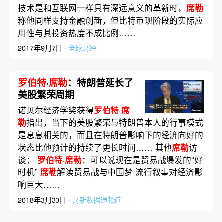
技术是和互联网一样具有深远意义的革新时，
席勒
称他同样支持金融创新，但比特币现阶段的实际应
用性与其投资热度不成比例……
2017年9月7日 ·
全球财经
罗伯特
·
席勒
：特朗普延长了
美股繁荣周期
诺贝尔经济学奖获得
罗伯特
·
席
勒
指出，当下的美股繁荣与特朗普本人的行事模式
是息息相关的，而且在特朗普影响下的经济向好的
状态比他预计的持续了更长时间…… 其他
席勒
访
谈：
罗伯特
·
席勒
：可以说现在是贸易战爆发的“好
时机”
席勒
解读贸易战与中国梦 流行叙事对经济影
响巨大……
2018年3月30日 ·
财新数据通频道