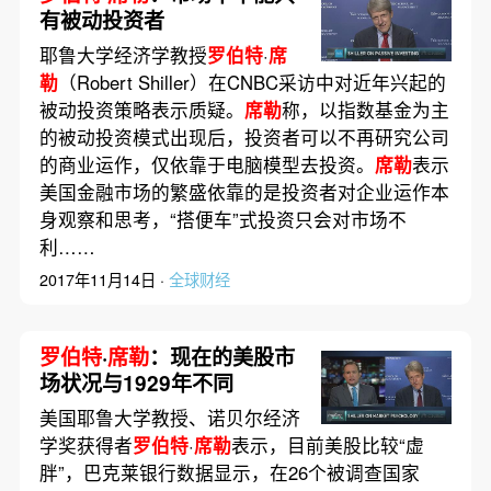
有被动投资者
耶鲁大学经济学教授
罗伯特
·
席
勒
（Robert Shiller）在CNBC采访中对近年兴起的
被动投资策略表示质疑。
席勒
称，以指数基金为主
的被动投资模式出现后，投资者可以不再研究公司
的商业运作，仅依靠于电脑模型去投资。
席勒
表示
美国金融市场的繁盛依靠的是投资者对企业运作本
身观察和思考，“搭便车”式投资只会对市场不
利……
2017年11月14日 ·
全球财经
罗伯特
·
席勒
：现在的美股市
场状况与1929年不同
美国耶鲁大学教授、诺贝尔经济
学奖获得者
罗伯特
·
席勒
表示，目前美股比较“虚
胖”，巴克莱银行数据显示，在26个被调查国家