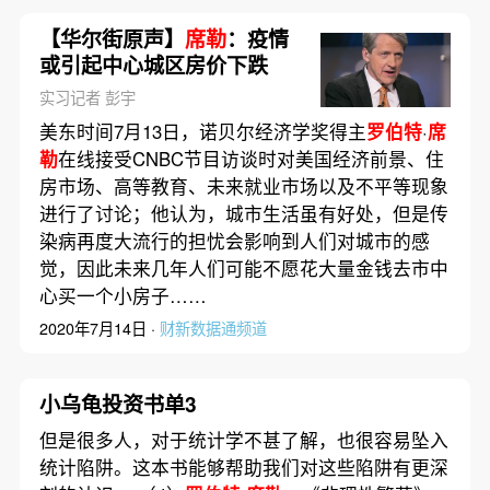
【华尔街原声】
席勒
：疫情
或引起中心城区房价下跌
实习记者 彭宇
美东时间7月13日，诺贝尔经济学奖得主
罗伯特
·
席
勒
在线接受CNBC节目访谈时对美国经济前景、住
房市场、高等教育、未来就业市场以及不平等现象
进行了讨论；他认为，城市生活虽有好处，但是传
染病再度大流行的担忧会影响到人们对城市的感
觉，因此未来几年人们可能不愿花大量金钱去市中
心买一个小房子……
2020年7月14日 ·
财新数据通频道
小乌龟投资书单3
但是很多人，对于统计学不甚了解，也很容易坠入
统计陷阱。这本书能够帮助我们对这些陷阱有更深