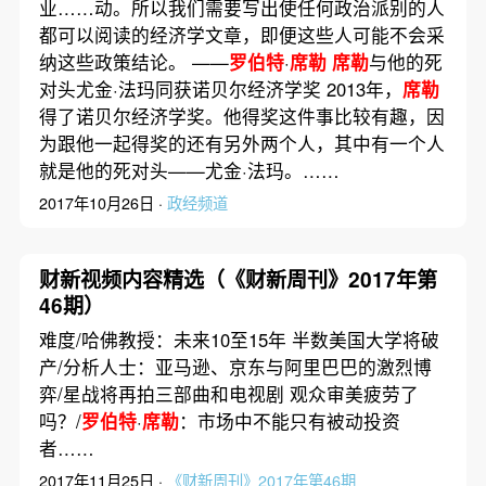
业……动。所以我们需要写出使任何政治派别的人
都可以阅读的经济学文章，即便这些人可能不会采
纳这些政策结论。 ——
罗伯特
·
席勒
席勒
与他的死
对头尤金·法玛同获诺贝尔经济学奖 2013年，
席勒
得了诺贝尔经济学奖。他得奖这件事比较有趣，因
为跟他一起得奖的还有另外两个人，其中有一个人
就是他的死对头——尤金·法玛。……
2017年10月26日 ·
政经频道
财新视频内容精选（《财新周刊》2017年第
46期）
难度/哈佛教授：未来10至15年 半数美国大学将破
产/分析人士：亚马逊、京东与阿里巴巴的激烈博
弈/星战将再拍三部曲和电视剧 观众审美疲劳了
吗？/
罗伯特
·
席勒
：市场中不能只有被动投资
者……
2017年11月25日 ·
《财新周刊》2017年第46期