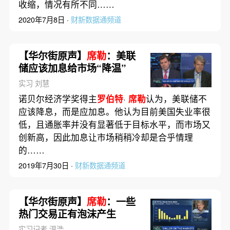
收缩，情况有所不同……
2020年7月8日 ·
财新数据通频道
【华尔街原声】
席勒
：美联
储应该加息给市场“降温”
实习 刘慧
诺贝尔经济学奖得主
罗伯特
·
席勒
认为，美联储不
应该降息，而是应加息。他认为目前美国失业率很
低，且通胀率并没有显著低于目标水平，而市场又
创新高，因此加息让市场稍稍冷却是合乎情理
的……
2019年7月30日 ·
财新数据通频道
【华尔街原声】
席勒
：一些
热门交易正有泡沫产生
实习记者 温浩