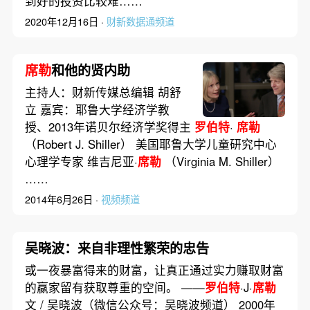
到好的投资比较难……
2020年12月16日 ·
财新数据通频道
席勒
和他的贤内助
主持人：财新传媒总编辑 胡舒
立 嘉宾：耶鲁大学经济学教
授、2013年诺贝尔经济学奖得主
罗伯特
·
席勒
（Robert J. Shiller） 美国耶鲁大学儿童研究中心
心理学专家 维吉尼亚·
席勒
（Virginia M. Shiller）
……
2014年6月26日 ·
视频频道
吴晓波：来自非理性繁荣的忠告
或一夜暴富得来的财富，让真正通过实力赚取财富
的赢家留有获取尊重的空间。 ——
罗伯特
·J·
席勒
文 / 吴晓波（微信公众号：吴晓波频道） 2000年