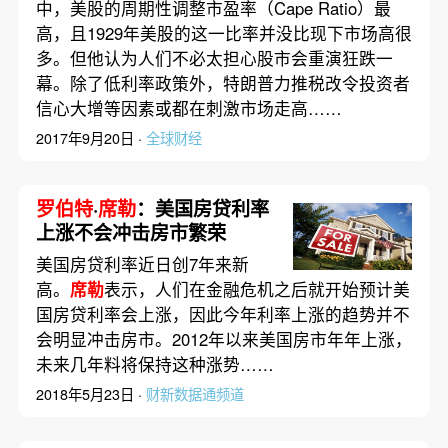
中，美股的周期性调整市盈率（Cape Ratio）最
高，且1929年美股的这一比率并没比现下市场高很
多。但他认为人们不必太担心股市会重演狂跌一
幕。除了低利率政策外，特朗普力推税改令投资者
信心大增等因素或都在刺激市场走高……
2017年9月20日 ·
全球财经
罗伯特
·
席勒
：美国房贷利率
上涨不会冲击房市繁荣
美国房贷利率近日创7年来新
高。
席勒
表示，人们在金融危机之后就开始预计美
国房贷利率会上涨，因此今年利率上涨的趋势并不
会明显冲击房市。2012年以来美国房市年年上涨，
未来几年料将保持这种涨势……
2018年5月23日 ·
财新数据通频道