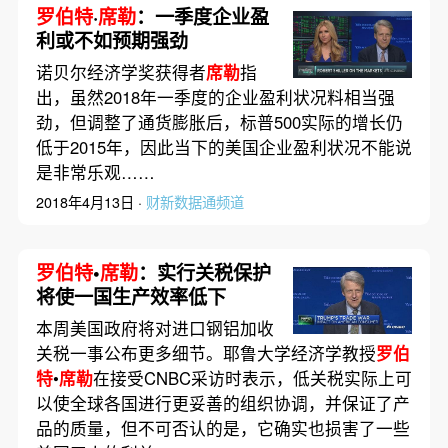
罗伯特
·
席勒
：一季度企业盈
利或不如预期强劲
诺贝尔经济学奖获得者
席勒
指
出，虽然2018年一季度的企业盈利状况料相当强
劲，但调整了通货膨胀后，标普500实际的增长仍
低于2015年，因此当下的美国企业盈利状况不能说
是非常乐观……
2018年4月13日 ·
财新数据通频道
罗伯特
•
席勒
：实行关税保护
将使一国生产效率低下
本周美国政府将对进口钢铝加收
关税一事公布更多细节。耶鲁大学经济学教授
罗伯
特
•
席勒
在接受CNBC采访时表示，低关税实际上可
以使全球各国进行更妥善的组织协调，并保证了产
品的质量，但不可否认的是，它确实也损害了一些