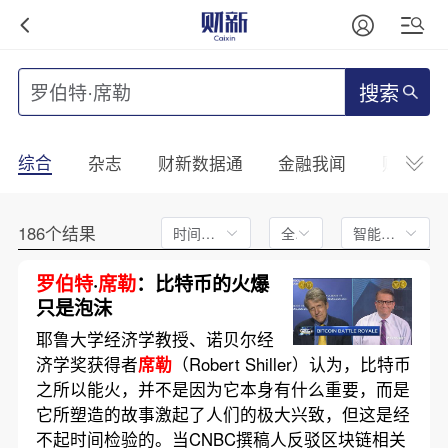
搜索
综合
杂志
财新数据通
金融我闻
财新mini
186个结果
时间不限
全文
智能排序
罗伯特
·
席勒
：比特币的火爆
只是泡沫
耶鲁大学经济学教授、诺贝尔经
济学奖获得者
席勒
（Robert Shiller）认为，比特币
之所以能火，并不是因为它本身有什么重要，而是
它所塑造的故事激起了人们的极大兴致，但这是经
不起时间检验的。当CNBC撰稿人反驳区块链相关