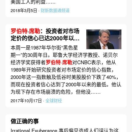
美国工人的利益……
2018年3月5日 ·
财新数据通频道
罗伯特
·
席勒
：投资者对市场
定价的信心已达2000年以来
最低
本周一是1987年华尔街“黑色星
期一”的30周年日。耶鲁大学经济学教授、诺贝尔
经济学奖获得者
罗伯特
·
席勒
对CNBC表示，他从
1989年开始研究投资者对市场定价的信心指数，
2000年这一指数触及低谷时美股股价下跌了40%，
而现在投资者信心达到了2000年以来的最低。他认
为现下存在市场崩溃的危险，但他没……
2017年10月17日 ·
全球财经
做正确的事
Irrational Exuberance 事后偏见造成人们误认为这