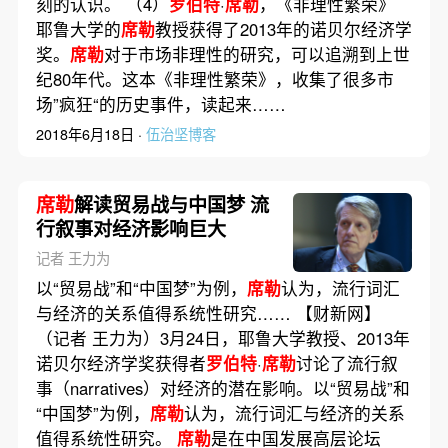
刻的认识。 （4）
罗伯特
·
席勒
，《非理性繁荣》
耶鲁大学的
席勒
教授获得了2013年的诺贝尔经济学
奖。
席勒
对于市场非理性的研究，可以追溯到上世
纪80年代。这本《非理性繁荣》，收集了很多市
场”疯狂“的历史事件，读起来……
2018年6月18日 ·
伍治坚博客
席勒
解读贸易战与中国梦 流
行叙事对经济影响巨大
记者 王力为
以“贸易战”和“中国梦”为例，
席勒
认为，流行词汇
与经济的关系值得系统性研究…… 【财新网】
（记者 王力为）3月24日，耶鲁大学教授、2013年
诺贝尔经济学奖获得者
罗伯特
·
席勒
讨论了流行叙
事（narratives）对经济的潜在影响。以“贸易战”和
“中国梦”为例，
席勒
认为，流行词汇与经济的关系
值得系统性研究。
席勒
是在中国发展高层论坛