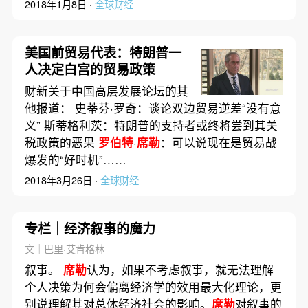
2018年1月8日 ·
全球财经
美国前贸易代表：特朗普一
人决定白宫的贸易政策
财新关于中国高层发展论坛的其
他报道： 史蒂芬·罗奇：谈论双边贸易逆差“没有意
义” 斯蒂格利茨：特朗普的支持者或终将尝到其关
税政策的恶果
罗伯特
·
席勒
：可以说现在是贸易战
爆发的“好时机”……
2018年3月26日 ·
全球财经
专栏｜经济叙事的魔力
文｜巴里·艾肯格林
叙事。
席勒
认为，如果不考虑叙事，就无法理解
个人决策为何会偏离经济学的效用最大化理论，更
别说理解其对总体经济社会的影响。
席勒
对叙事的