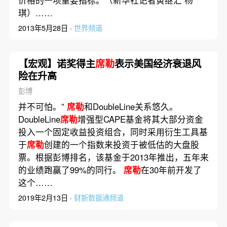
价格的一项重要指标。（新华社记者黄继汇 杨
琪）……
2013年5月28日 ·
世界频道
【宏观】诺奖得主
席勒
表示美国经济衰退风
险在升高
彭博
并不可怕。”
席勒
和DoubleLine关系悠久。
DoubleLine
席勒
增强型CAPE基金将其大部分资金
投入一个固定收益投资组合，同时采用衍生工具基
于
席勒
创建的一个指数来投资于被低估的大盘股
票。根据彭博排名，该基金于2013年推出，五年来
的业绩跑赢了99%的同行。
席勒
在30年前开发了
这个……
2019年2月13日 ·
财新数据通频道