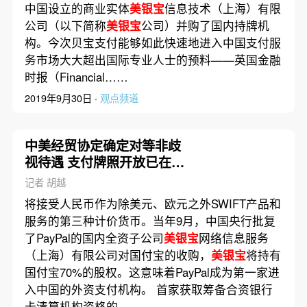
中国设立的商业实体
美银宝
信息技术（上海）有限
公司（以下简称
美银宝
公司）并购了国内持牌机
构。今次贝宝支付能够如此快速地进入中国支付服
务市场大大超出国际专业人士的预料——英国金融
时报（Financial……
2019年9月30日 ·
观点频道
中美经贸协定确定对等非歧
视待遇 支付牌照开放已在推
进中
记者 胡越
将接受人民币作为除美元、欧元之外SWIFT产品和
服务的第三种计价货币。当年9月，中国央行批复
了PayPal的国内全资子公司
美银宝
网络信息服务
（上海）有限公司对国付宝的收购，
美银宝
将持有
国付宝70%的股权。这意味着PayPal成为第一家进
入中国的外资支付机构。 首家获取筹备合资银行
卡清算机构资格的……