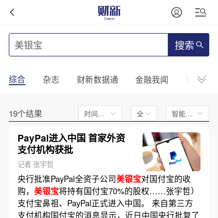
搜索
综合
杂志
财新数据通
金融我闻
财新mini
19个结果
时间不限
全文
智能排序
PayPal进入中国 首家外资
支付机构获批
记者 张宇哲
央行批准PayPal全资子公司
美银宝
对国付宝的收
购，
美银宝
将持有国付宝70%的股权……张宇哲）
支付宝鼻祖、PayPal正式进入中国。 来自第三方
支付机构国付宝的消息显示，近日中国央行批复了