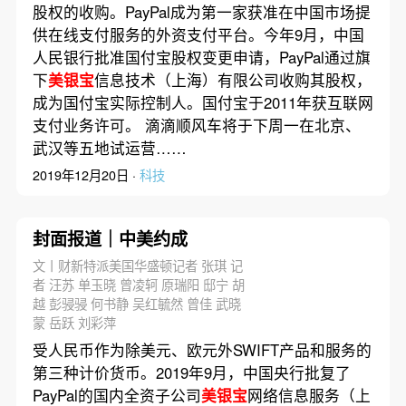
PayPal完成对国付宝70%的
股权的收购。PayPal成为第一家获准在中国市场提
股权收购
供在线支付服务的外资支付平台。今年9月，中国
人民银行批准国付宝股权变更申请，PayPal通过旗
下
美银宝
信息技术（上海）有限公司收购其股权，
成为国付宝实际控制人。国付宝于2011年获互联网
支付业务许可。 滴滴顺风车将于下周一在北京、
武汉等五地试运营……
2019年12月20日 ·
科技
封面报道｜中美约成
文丨财新特派美国华盛顿记者 张琪 记
者 汪苏 单玉晓 曾凌轲 原瑞阳 邸宁 胡
越 彭骎骎 何书静 吴红毓然 曾佳 武晓
蒙 岳跃 刘彩萍
受人民币作为除美元、欧元外SWIFT产品和服务的
第三种计价货币。2019年9月，中国央行批复了
PayPal的国内全资子公司
美银宝
网络信息服务（上