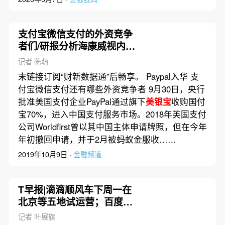
支付宝微信支付的外资竞争
者们/研报分析海康威视内外
夹击下如何突围|数据精华
记者 陈萌
末链接订阅“财新数据通”后畅享。 Paypal入华 支
付宝微信支付还有哪些外资竞争者 9月30日，央行
批准美国支付企业PayPal通过旗下
美银宝
收购国付
宝70%，进入中国支付服务市场。2018年英国支付
公司Worldfirst曾以其中国主体申请牌照，但在今年
年初撤回申请，并于2月被蚂蚁金服收……
2019年10月9日 ·
金融频道
T早报|滴滴顺风车下周一在
北京等五地试运营；百度诉
字节跳动不正当竞争；
记者 叶展旗