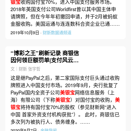
银宝
收购国付宝70%，进入中国支付服务市场。
2018年英国支付公司Worldfirst曾以其中国主体申
请牌照，但在今年年初撤回申请，并于2月被蚂蚁
金服收购。美国运通与连连数科合资企业已通……
2019年10月9日 ·
财新数据通频道
“博彩之王”刷新记录 商银信
因何领巨额罚单|支付风云之
三
文｜财新 张宇哲
这是继PayPal之后，第二家国际支付巨头通过收购
牌照进入中国支付市场。2019年9月，央行批复了
PayPal国内全资子公司
美银宝
网络信息服务（上
海）有限公司（下称
美银宝
）对国付宝的收购，
美
银宝
将持有国付宝70%的股权（参见财新网“进入
中国 首家外资支付机构获批”）。 此时，商银信已
多次列为被执行人、债务缠身。……
2020年5月7日 ·
金融我闻