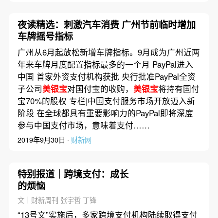
夜读精选：刺激汽车消费 广州节前临时增加
车牌摇号指标
广州从6月起放松新增车牌指标。9月成为广州近两
年来车牌月度配置指标最多的一个月 PayPal进入
中国 首家外资支付机构获批 央行批准PayPal全资
子公司
美银宝
对国付宝的收购，
美银宝
将持有国付
宝70%的股权 专栏|中国支付服务市场开放迈入新
阶段 在全球都具有重要影响力的PayPal即将深度
参与中国支付市场，意味着支付……
2019年9月30日 ·
财新网
特别报道｜跨境支付：成长
的烦恼
文｜财新周刊 张宇哲 丁锋
“13号文”实施后，多家跨境支付机构陆续取得支付