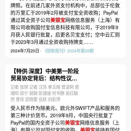
牌照。在前述几家外资支付机构中，总部位于伦敦
的万里汇于2019年2月被支付宝全资收购；PayPal
通过其全资子公司
美银宝
网络信息服务（上海）有
限公司收购国付宝信息科技有限公司，于2019年9
月获人民银行批复，后更名贝宝支付；空中云汇则
于2023年3月通过全资收购持牌支……
2024年7月20日 ·
《财新周刊》2024年第29期
【特供·深度】中美第一阶段
贸易协定背后：结构性议题
已破冰
记者 张琪 记者 汪苏 单玉晓 曾凌轲 原
瑞阳 邸宁 胡越 彭骎骎 何书静 吴红毓
然 曾佳 武晓蒙 岳跃 刘彩萍
受人民币作为除美元、欧元外SWIFT产品和服务的
第三种计价货币。2019年9月，中国央行批复了
PayPal的国内全资子公司
美银宝
网络信息服务（上
海）有限公司对国付宝的收购，
美银宝
将持有国付