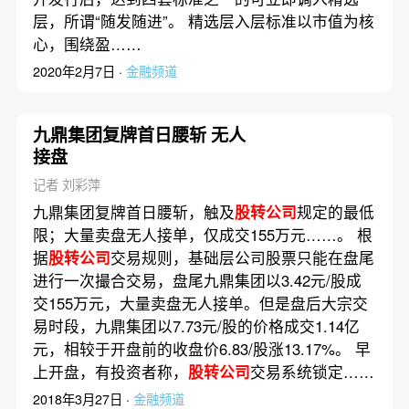
层，所谓“随发随进”。 精选层入层标准以市值为核
心，围绕盈……
2020年2月7日 ·
金融频道
九鼎集团复牌首日腰斩 无人
接盘
记者 刘彩萍
九鼎集团复牌首日腰斩，触及
股转公司
规定的最低
限；大量卖盘无人接单，仅成交155万元……。 根
据
股转公司
交易规则，基础层公司股票只能在盘尾
进行一次撮合交易，盘尾九鼎集团以3.42元/股成
交155万元，大量卖盘无人接单。但是盘后大宗交
易时段，九鼎集团以7.73元/股的价格成交1.14亿
元，相较于开盘前的收盘价6.83/股涨13.17%。 早
上开盘，有投资者称，
股转公司
交易系统锁定……
2018年3月27日 ·
金融频道