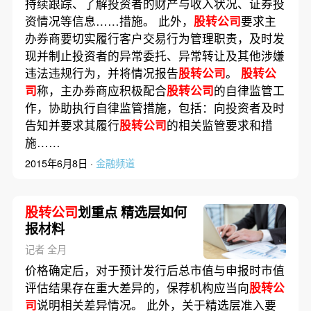
持续跟踪、了解投资者的财产与收入状况、证券投
资情况等信息……措施。 此外，
股转公司
要求主
办券商要切实履行客户交易行为管理职责，及时发
现并制止投资者的异常委托、异常转让及其他涉嫌
违法违规行为，并将情况报告
股转公司
。
股转公
司
称，主办券商应积极配合
股转公司
的自律监管工
作，协助执行自律监管措施，包括：向投资者及时
告知并要求其履行
股转公司
的相关监管要求和措
施……
2015年6月8日 ·
金融频道
股转公司
划重点 精选层如何
报材料
记者 全月
价格确定后，对于预计发行后总市值与申报时市值
评估结果存在重大差异的，保荐机构应当向
股转公
司
说明相关差异情况。 此外，关于精选层准入要