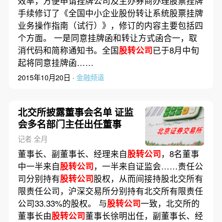
效率，方便申请挂牌公司及主办券商办理股票挂牌
手续修订了《全国中小企业股份转让系统股票挂牌
业务操作指南（试行）》，修订的内容主要包括四
个方面。 一是同意挂牌函和转让方式函合一，取
消代码和简称通知书。全国
股转公司
已于8月中旬
起将同意挂牌函……
2015年10月20日 ·
金融频道
北交所披露董事会名单 证监
会多名部门主任出任董事
记者 全月
董事长、副董事长、经理来自
股转公司
，8名董事
中一半来自
股转公司
，一半来自证监会……责任公
司分别持有
股转公司
股权，从而间接持股北交所有
限责任公司，沪深交易所分别持有北交所有限责任
公司33.33%的股权。 与
股转公司
一致，北交所的
董事长由
股转公司
董事长徐明出任，副董事长、经