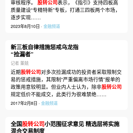
审核程序。
股转公司
表示，《指引》支持四板高
质量建设“专精特新”专板，打通三四板两个市场，
逐步实现……
2023年8月10日 ·
金融频道
新三板自律措施惩戒乌龙指
“捡漏者”
记者 董兢
近期
股转公司
对多次捡漏成功的投资者采取限制交
易的惩戒措施，其限制“严重偏离市场行情”报单的
政策用意较明显。但业内人士认为，除非
股转公司
规定低价不能成交，此类行为很难禁绝……
2017年2月8日 ·
金融频道
全国
股转公司
小范围征求意见 精选层将实施
混合交易制度