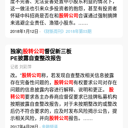
度不完善、无法妥善处置中小股东利益的情况下，
这一做法也引来众多投资者的抱怨，甚至有投资者
怀疑中科招商是否在和
股转公司
合谋通过强制摘牌
来逃避企业责任、渔猎小股东。……
2018年1月12日 ·
《财新周刊》2018年第03期
独家|
股转公司
督促新三板
PE披露自查整改报告
记者 刘彩萍
改。”
股转公司
称，若发现自查整改相关信息披露
存在完备性问题的，
股转公司
有权要求公司对存在
问题的信息披露内容进行解释、说明和更正。
股
转公司
要求各主办券商应督促要求已挂牌私募机构
按期披露自查整改报告，对于未按期整改的或整改
后仍不符合要求的，应及时发布风险揭示公告，提
示相关风险，并向
股转公司
报告。……
2017年4月28日 ·
金融频道