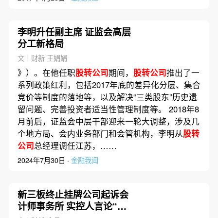
李明升任副主席 证监会高层
分工新格局
文｜财新 王娟娟
》）。在他任职
股转公司
期间，
股转公司
推出了一
系列政策红利，包括2017年底的差异化分层、集合
竞价等制度的落地等，以及解决“三类股东”历史遗
留问题、完善投资者适当性管理制度等。 2018年8
月前后，证监会中层干部迎来一轮大调整，涉及几
个地方局、会内业务部门和会管机构，李明从
股转
公司
总经理调任江苏，……
2024年7月30日 ·
金融我闻
新三板终止挂牌公司起诉会
计师事务所 实控人言论“出
圈”能救公司吗？