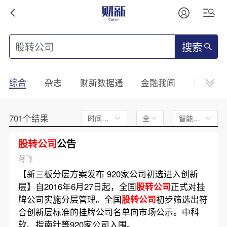
搜索
综合
杂志
财新数据通
金融我闻
财新mini
701个结果
时间不限
全文
智能排序
股转公司
公告
蒋飞
【新三板分层方案发布 920家公司初选进入创新
层】自2016年6月27日起，全国
股转公司
正式对挂
牌公司实施分层管理。全国
股转公司
初步筛选出符
合创新层标准的挂牌公司名单向市场公示。中科
软、指南针等920家公司入围。……