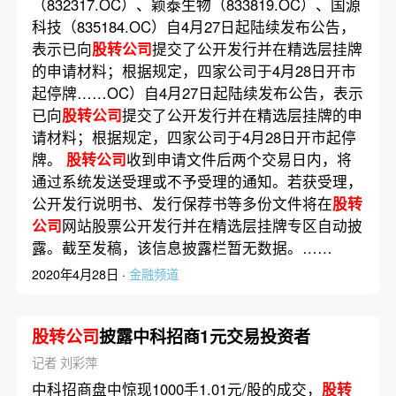
（832317.OC）、颖泰生物（833819.OC）、国源
科技（835184.OC）自4月27日起陆续发布公告，
表示已向
股转公司
提交了公开发行并在精选层挂牌
的申请材料；根据规定，四家公司于4月28日开市
起停牌……OC）自4月27日起陆续发布公告，表示
已向
股转公司
提交了公开发行并在精选层挂牌的申
请材料；根据规定，四家公司于4月28日开市起停
牌。
股转公司
收到申请文件后两个交易日内，将
通过系统发送受理或不予受理的通知。若获受理，
公开发行说明书、发行保荐书等多份文件将在
股转
公司
网站股票公开发行并在精选层挂牌专区自动披
露。截至发稿，该信息披露栏暂无数据。……
2020年4月28日 ·
金融频道
股转公司
披露中科招商1元交易投资者
记者 刘彩萍
中科招商盘中惊现1000手1.01元/股的成交，
股转