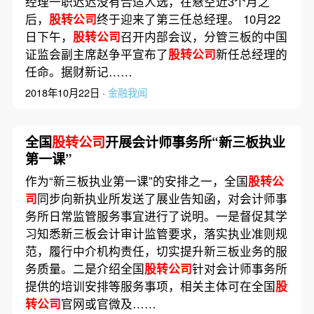
经理一职迟迟没有合适人选，在悬空近3个月之
后，
股转公司
终于迎来了第三任总经理。 10月22
日下午，
股转公司
召开内部会议，分管三板的中国
证监会副主席赵争平宣布了
股转公司
新任总经理的
任命。据财新记……
2018年10月22日 ·
金融我闻
全国
股转公司
开展会计师事务所“新三板执业
第一课”
作为“新三板执业第一课”的安排之一，全国
股转公
司
同步向新执业所发送了展业告知函，对会计师事
务所日常监管服务事宜进行了说明。一是督促其学
习知悉新三板会计审计监管要求，落实执业准则规
范，履行中介机构责任，切实提升新三板业务的服
务质量。二是介绍全国
股转公司
针对会计师事务所
提供的培训安排等服务事项，相关主体可在全国
股
转公司
官网或官微及……