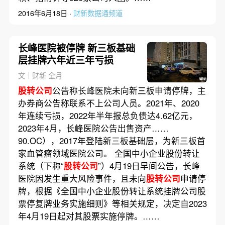
2016年6月18日 ·
财新数据通频道
长峰医院被停牌 新三板基础
层挂牌六年近三年亏损
文｜财新 全月
股转公司
公告称长峰医院未向新三板申请停牌，主
办券商公告称联系不上公司人员。2021年、2020
年连续亏损，2022年半年报总负债达4.62亿元，
2023年4月，长峰医院公告出售资产……
90.OC），2017年登陆新三板基础层，为新三板首
家血管瘤领域医院公司。 全国中小企业股份转让
系统（下称“
股转公司
”）4月19日早间公告，长峰
医院因发生重大风险事件，且未向
股转公司
申请停
牌，根据《全国中小企业股份转让系统挂牌公司股
票停复牌业务实施细则》等相关规定，决定自2023
年4月19日起对其股票实施停牌。……