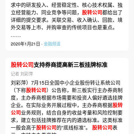
求中的研发投入、经营稳定性、核心技术权属、独
立经营能力、同业竞争等问题，
股转公司
都给出了
详细的提交要求。关联交易、收入确认、回款、境
外交易等上市、并购审查的传统项目也是重点。
……
2020年1月21日 ·
金融频道
股转公司
支持券商提高新三板挂牌标准
记者 刘彩萍
刘彩萍）7月15日全国中小企业股份转让系统公司
（下称
股转公司
）公告称，新三板实行主办券商制
度，主办券商根据市场需要和投资人偏好遴选挂牌
企业。在实际业务开展过程中，主办券商根据
股转
公司
业务规则，结合自身的收益考量和风险控制要
求，建立包括挂牌推荐在内的遴选标准。这类标准
一般会高于
股转公司
的“底线标准”。
股转公司
表