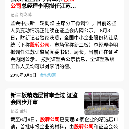
公司
总经理李明拟任江苏局
局长
记者 刘彩萍
监会中层新一轮调整 主席分工微调”），目前这些
人员变动情况正陆续在证监会内网公示。 8月3
日，财新记者独家获悉，全国中小企业股份转让系
统（下称
股转公司
，市场俗称新三板）总经理李明
拟调任江苏证监局党委书记、局长，当前正在证监
会内网公示。 按照证监会公示信息，全证监系统
工作人员均可以对李明的德、……
2018年8月3日 ·
金融频道
新三板精选层首审全过 证监
会同步开审
记者 全月
截至6月9日，
股转公司
已受理50家企业的精选层申
请，首批申报企业的材料，由
股转公司
和证监会公