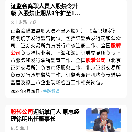
证监会离职人员入股禁令升
级 入股禁止期从3年扩至10
年、直系亲属入围
文｜财新 岳跃
证监会瞄准离职人员不当入股》） 《离职规定》
还明确了发行监管岗位，包括证监会发行司和公众
司、证券交易所负责发行审核注册工作、全国
股转
公司
负责挂牌业务、上海和深圳证券交易所负责上
市服务和发行承销监管工作、全国
股转公司
（北京
证券交易所）负责市场服务工作、北京证券交易所
负责发行承销监管工作、证监会派出机构负责辅导
监管及拟上市企业现场检查工作相关岗位。……
2024年4月26日 ·
金融频道
股转公司
迎新掌门人 原总经
理徐明出任董事长
记者 全月