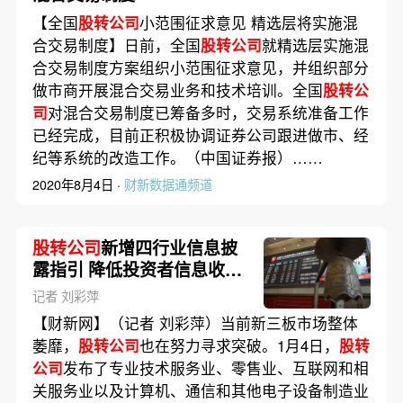
【全国
股转公司
小范围征求意见 精选层将实施混
合交易制度】日前，全国
股转公司
就精选层实施混
合交易制度方案组织小范围征求意见，并组织部分
做市商开展混合交易业务和技术培训。全国
股转公
司
对混合交易制度已筹备多时，交易系统准备工作
已经完成，目前正积极协调证券公司跟进做市、经
纪等系统的改造工作。（中国证券报）……
2020年8月4日 ·
财新数据通频道
股转公司
新增四行业信息披
露指引 降低投资者信息收集
成本
记者 刘彩萍
【财新网】（记者 刘彩萍）当前新三板市场整体
萎靡，
股转公司
也在努力寻求突破。1月4日，
股转
公司
发布了专业技术服务业、零售业、互联网和相
关服务业以及计算机、通信和其他电子设备制造业