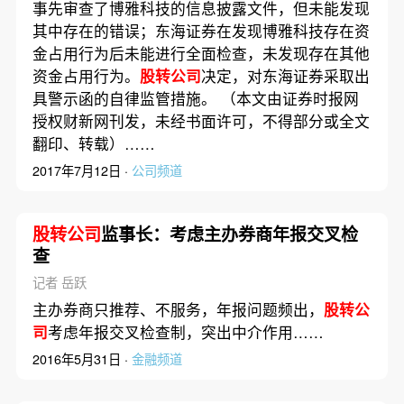
事先审查了博雅科技的信息披露文件，但未能发现
其中存在的错误；东海证券在发现博雅科技存在资
金占用行为后未能进行全面检查，未发现存在其他
资金占用行为。
股转公司
决定，对东海证券采取出
具警示函的自律监管措施。 （本文由证券时报网
授权财新网刊发，未经书面许可，不得部分或全文
翻印、转载）……
2017年7月12日 ·
公司频道
股转公司
监事长：考虑主办券商年报交叉检
查
记者 岳跃
主办券商只推荐、不服务，年报问题频出，
股转公
司
考虑年报交叉检查制，突出中介作用……
2016年5月31日 ·
金融频道