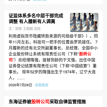
证监体系多名中层干部完成
调整 有人履新有人调离
文｜财新 王娟娟 岳跃
利用虚拟货币隐藏转款来源的司局级干部》）。同
年11月左右，科技司一把手的位置由罗凯接任。 7
月履新的还有北交所副董事长、总经理、全国中小
企业股份转让系统有限责任公司（下称“
股转公
司
”）总经理隋强，接替到龄的于文强，出任中国
证券登记结算有限责任公司（下称“中国结算”）董
事长。 现年52岁的隋强出生于1974年，辽宁大连
人，……
2026年7月28日 ·
金融我闻
东海证券被
股转公司
采取自律监管措施