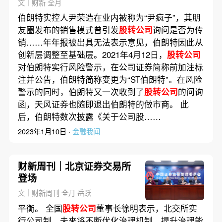
文｜财新 全月
伯朗特实控人尹荣造在业内被称为“尹疯子”，其朋
友圈发布的销售模式曾引发
股转公司
询问是否为传
销……年年报被出具无法表示意见，伯朗特因此从
创新层调整至基础层。2021年4月12日，
股转公司
对伯朗特实行风险警示，在公司证券简称前加注标
注并公告，伯朗特简称变更为“ST伯朗特”。在风险
警示的同时，伯朗特又一次收到了
股转公司
的问询
函，天风证券也随即退出伯朗特的做市商。 此
后，伯朗特数次披露《关于公司股……
2023年1月10日 ·
金融我闻
财新周刊｜北京证券交易所
登场
文｜财新周刊 全月 岳跃
平衡。 全国
股转公司
董事长徐明表示，北交所实
行公司制，未来将不断优化治理机制，提升治理能