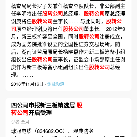
稽查局局长罗子发兼任稽查总队队长，非公部副主
任李明将出任
股转公司
总经理，
股转公司
原总经理
谢庚将任
股转公司
董事长…… 与此同时，
股转公
司
原总经理谢庚将出任
股转公司
董事长。 2012年9
月，新三板扩容至全国，同时
股转公司
注册成立，
成为国务院批准设立的全国性证券交易场所。随
后，湖南证监局原局长杨晓嘉作为新三板筹备小组
组长出任
股转公司
董事长，证监会市场部原主任谢
庚作为新三板筹备小组副组长出任
股转公司
总经
理。 ……
2016年11月16日 ·
金融频道
四公司申报新三板精选层
股
转公司
开启受理
记者 全月
球冠电缆（834682.OC）、观典防务