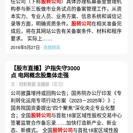
任公司（下称
股转公司
）具体办理私募基金管理机
构参与新三板做市业务试点的备案管理工作，从资
本实力、专业人员、业务方案、信息系统和诚信记
录等方面，明确资质条件。
股转公司
在相关准备完
成后，将在其网站公告有关备案条件、材料和程序
要求。 实际上……
2016年5月27日 ·
金融频道
【股市直播】沪指失守3000
点 电网概念股集体走强
文｜财新数据 吴姗颖（见习）
公司披露增持或回购公告；国务院办公厅印发《专
利转化运用专项行动方案（2023－2025年）》；
国务院国资委提出“四个聚焦”深化央企专业化整
合；全国
股转公司
与首批18家区域性股权交易中心
签署监管合作备忘录……加快打造新产业、新业
态、新模式。 全国
股转公司
与首批18家区域性股