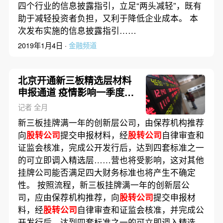
四个行业的信息披露指引，立足“两头减轻”，既有
助于减轻投资者负担，又利于降低企业成本。 本
次发布实施的信息披露指引……
2019年1月4日 ·
金融频道
北京开通新三板精选层材料
申报通道 疫情影响一季度业
绩
记者 全月
新三板挂牌满一年的创新层公司，由保荐机构推荐
向
股转公司
提交申报材料，经
股转公司
自律审查和
证监会核准，完成公开发行后，达到四套标准之一
的可立即调入精选层……营也将受影响，这对其他
挂牌公司能否满足四大财务标准也将产生不确定
性。 按照流程，新三板挂牌满一年的创新层公
司，应由保荐机构推荐，向
股转公司
提交申报材
料，经
股转公司
自律审查和证监会核准，并完成公
开发行后，达到四套标准之一的可立即调入精选