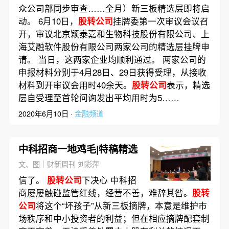
众公司部同步审查……全月）新三板精选层即将启
动。 6月10日，
股转公司
挂牌委第一次审议会议召
开，审议北京颖泰嘉和生物科技股份有限公司、上
海艾融软件股份有限公司两家公司的精选层挂牌申
请。 当日，这两家企业均顺利通过。 两家公司的
申报材料分别于4月28日、29日获得受理，从接收
材料到开审议会用时40余天。
股转公司
表示，精选
层自受理至首轮问询发出平均用时为5……
2020年6月10日 ·
金融频道
中科招商一地鸡毛|特稿精选
文、图｜财新周刊 刘彩萍
信了。
股转公司
下决心 中科招
商屡屡触碰监管红线，经营不善，难辞其咎。
股转
公司
将这个“坏孩子”从新三板摘牌，本意是维护市
场秩序和中小投资者的利益；但在相应摘牌配套制