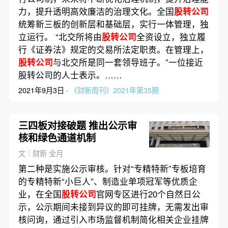
力，提升透明高效廉洁的治理文化。全国
股转公司
统筹新三板的创新层和基础层，实行一体管理，独
立运行。 “北交所将由
股转公司
全资设立，独立履
行《证券法》规定的交易所法定职责。在管理上，
股转公司
与北交所是同一套领导班子。”一位接近
股转公司的人士表示。……
2021年9月3日 ·
《财新周刊》2021年第35期
三四板对接破题 推出公示审
核和绿色通道机制
文｜财新 全月
第二种是实施公示审核。针对“专精特新”专板培育
的专精特新“小巨人”、制造业单项冠军等优质企
业，在全国
股转公司
官网专区进行20个自然日公
示，公示期间未接到异议的即可挂牌，无需发出审
核问询，通过引入市场监督机制简化相关企业挂牌