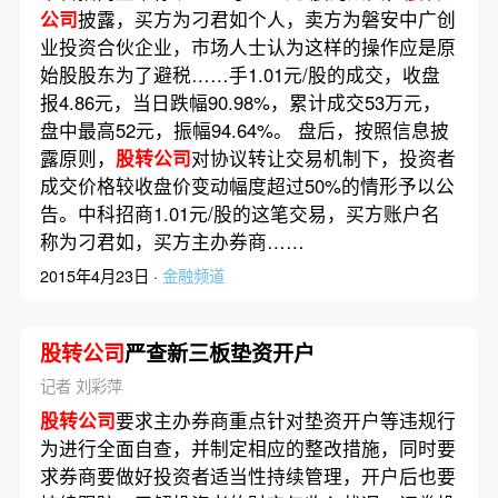
公司
披露，买方为刁君如个人，卖方为磐安中广创
业投资合伙企业，市场人士认为这样的操作应是原
始股股东为了避税……手1.01元/股的成交，收盘
报4.86元，当日跌幅90.98%，累计成交53万元，
盘中最高52元，振幅94.64%。 盘后，按照信息披
露原则，
股转公司
对协议转让交易机制下，投资者
成交价格较收盘价变动幅度超过50%的情形予以公
告。中科招商1.01元/股的这笔交易，买方账户名
称为刁君如，买方主办券商……
2015年4月23日 ·
金融频道
股转公司
严查新三板垫资开户
记者 刘彩萍
股转公司
要求主办券商重点针对垫资开户等违规行
为进行全面自查，并制定相应的整改措施，同时要
求券商要做好投资者适当性持续管理，开户后也要