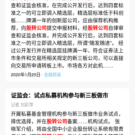
查和证监会核准，在完成公开发行后，达到四套标
准之一的可立即调入精选层，精选层标准低于科创
板……牌满一年的创新层公司，应由保荐机构推
荐，向
股转公司
提交申报材料，经
股转公司
自律审
查和证监会核准，并完成公开发行后，达到四套标
准之一的可立即调入精选层，所谓“随发随进”。 经
过公开发行并在精选层挂牌满一年、符合证券法上
市条件和交易所相关规定的新三板公司，可以直接
向交易所申请转板上市。市场各方对此机……
2020年1月20日 ·
金融频道
证监会：试点私募机构参与新三板做市
记者 刘彩萍
开展私募基金管理机构参与新三板做市业务试点，
择优选择，并在
股转公司
备案……机构试点。 张
晓军介绍，将由全国中小企业股份转让系统有限责