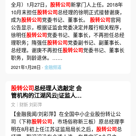
全月）1月27日，
股转公司
新掌门人上任。2018年
10月末担任
股转公司
总经理的徐明正式接替谢庚，
成为
股转公司
党委书记、董事长。
股转公司
官网
公告显示，根据证监会党委决定并履行相关程序，
徐明任
股转公司
党委书记、董事长，不再担任总经
理职务；隋强任
股转公司
党委副书记、副董事长、
总经理。谢庚不再担任
股转公司
党委书记、董事长
职务，到龄退休。……
2021年1月28日 ·
金融频道
股转公司
总经理人选敲定 会
管机构的江湖风云|证监人事
追踪之九
文｜财新 刘彩萍
【金融我闻/刘彩萍】在全国中小企业股份转让公
司（下称
股转公司
，市场俗称新三板）原总经理李
明在8月初上任江苏证监局局长之后，
股转公司
总