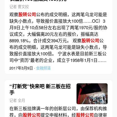
记者 曹文姣
观察
股转公司
公布的成交明细，这两笔乌龙可能是
缺失小数点，导致报价直接放大100倍……OC）3
月9日上午10点58分左右出现了两笔1970元/股的协
议成交，大幅偏离20元左右的报价，振幅高达
8899.18%，合计成交394万元。 观察
股转公司
公
布的成交明细，这两笔乌龙可能是缺失小数点，导
致报价直接放大100倍。 宁波水表是目前新三板公
司中“资历”最老的企业，成立于1958年1月1日……
2017年3月9日 ·
金融频道
“打新党”快来吧 新三板在招
手
记者 全月
在新三板挂牌满一年的创新层公司，由保荐机构推
荐，向
股转公司
提交申报材料，经
股转公司
自律审