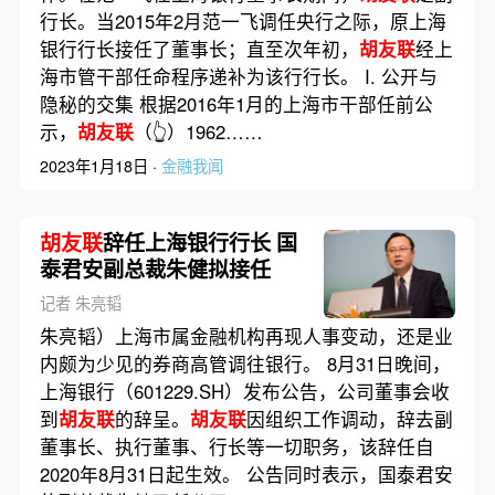
行长。当2015年2月范一飞调任央行之际，原上海
银行行长接任了董事长；直至次年初，
胡友联
经上
海市管干部任命程序递补为该行行长。 I. 公开与
隐秘的交集 根据2016年1月的上海市干部任前公
示，
胡友联
（👆）1962……
2023年1月18日 ·
金融我闻
胡友联
辞任上海银行行长 国
泰君安副总裁朱健拟接任
记者 朱亮韬
朱亮韬）上海市属金融机构再现人事变动，还是业
内颇为少见的券商高管调往银行。 8月31日晚间，
上海银行（601229.SH）发布公告，公司董事会收
到
胡友联
的辞呈。
胡友联
因组织工作调动，辞去副
董事长、执行董事、行长等一切职务，该辞任自
2020年8月31日起生效。 公告同时表示，国泰君安