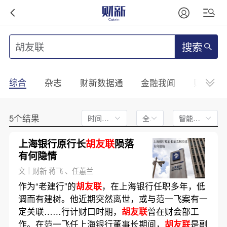
搜索
综合
杂志
财新数据通
金融我闻
财新mini
5个结果
时间不限
全文
智能排序
上海银行原行长
胡友联
陨落
有何隐情
文｜财新 蒋飞 、任蕙兰
作为“老建行”的
胡友联
，在上海银行任职多年，低
调而有建树。他近期突然离世，或与范一飞案有一
定关联……行计财口时期，
胡友联
曾在财会部工
作。在范一飞任上海银行董事长期间，
胡友联
是副