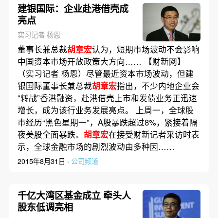
建银国际：企业赴港借壳成
亮点
实习记者 杨恩
董事长兼总裁
胡章宏
认为，短期市场波动不会影响
中国资本市场开放政策大方向…… 【财新网】
（实习记者 杨恩）尽管最近资本市场波动，但建
银国际董事长兼总裁
胡章宏
指出，不少内地企业会
“转战”香港融资，赴港借壳上市和发债业务正迅速
增长，成为该行业务发展亮点。 上周一，全球股
市经历“黑色星期一”，A股暴跌超过8%，紧接着隔
夜美股全面暴跌。
胡章宏
在接受财新记者采访时表
示，全球金融市场的剧烈波动由多种因……
2015年8月31日 ·
公司频道
千亿大湾区基金成立 牵头人
股东低调亮相