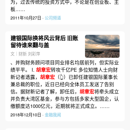
为，过去传统的投资方式中，不论是在创业板、主
板……
2011年10月27日 ·
公司频道
建银国际换将风云背后 旧账
留待谁来翻与盖
文｜财新 刘彩萍
、并购财务顾问项目同业排名均居前列，但实际业
绩平平。 I.
胡章宏
转攻千亿PE 多位知情人士向财
新记者透露，
胡章宏
（👆）已卸任建银国际董事长
兼总裁的职位，近日已经向全体员工发送了告别
信。据财新记者了解，卸任后，
胡章宏
将牵头成立
并负责大湾区基金，参与方包括多家大型国企，认
缴额度达1000亿元，近期就将正式成立。……
2018年12月10日 ·
金融我闻