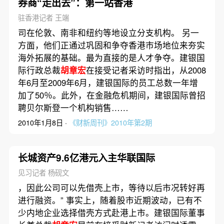
券商“走出去”：第一站香港
驻香港记者 王端
司在伦敦、南非和纽约等地设立分支机构。 另一
方面，他们正通过巩固和争夺香港市场地位来夯实
海外拓展的基础。最为直接的是人才争夺。建银国
际行政总裁
胡章宏
在接受记者采访时指出，从2008
年6月至2009年6月，建银国际的员工总数一年增
加了50％。此外，在金融危机期间，建银国际曾招
聘贝尔斯登一个机构销售……
2010年1月8日 ·
《财新周刊》2010年第2期
长城资产9.6亿港元入主华联国际
见习记者 杨砚文
，因此公司可以先借壳上市，等待以后市况转好再
进行融资。” 事实上，随着股市近期波动，已有不
少内地企业选择借壳方式赴港上市。建银国际董事