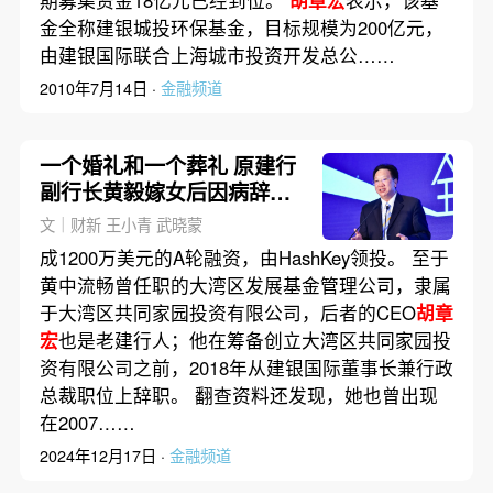
金全称建银城投环保基金，目标规模为200亿元，
由建银国际联合上海城市投资开发总公……
2010年7月14日 ·
金融频道
一个婚礼和一个葬礼 原建行
副行长黄毅嫁女后因病辞世
｜特稿精选
文｜财新 王小青 武晓蒙
成1200万美元的A轮融资，由HashKey领投。 至于
黄中流畅曾任职的大湾区发展基金管理公司，隶属
于大湾区共同家园投资有限公司，后者的CEO
胡章
宏
也是老建行人；他在筹备创立大湾区共同家园投
资有限公司之前，2018年从建银国际董事长兼行政
总裁职位上辞职。 翻查资料还发现，她也曾出现
在2007……
2024年12月17日 ·
金融频道