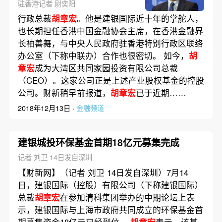
驻香港记者 尉奕阳
行政总裁
胡章宏
。他是建银国际近十年的掌舵人，
也长期担任香港中国金融协会主席，在香港金融界
长袖善舞，与中央人民政府驻香港特别行政区联络
办公室（下称中联办）合作也很密切。 如今，
胡
章宏
成为大湾区共同家园投资有限公司总裁
（CEO）。这家公司正是上述产业股权基金的控股
公司。财新稍早前报道，
胡章宏
已于近期……
2018年12月13日 ·
金融频道
建银城投环保基金首期18亿元募集完成
记者 刘卫 14日发自深圳
【财新网】（记者 刘卫 14日发自深圳）7月14
日，建银国际（控股）有限公司（下称建银国际）
总裁
胡章宏
在参加清科集团举办的中期论坛上表
示，建银国际与上海市政府共同成立的环保基金首
期募集资金18亿元已经到位。
胡章宏
表示，该基