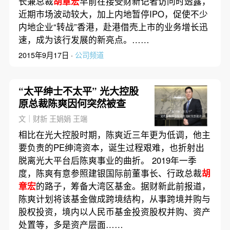
长兼总裁
胡章宏
早前在接受财新记者访问时透露，
近期市场波动较大，加上内地暂停IPO，促使不少
内地企业“转战”香港，赴港借壳上市的业务增长迅
速，成为该行发展的新亮点。……
2015年9月17日 ·
公司频道
“太平绅士不太平” 光大控股
原总裁陈爽因何突然被查
文｜财新 王娟娟 王端
相比在光大控股时期，陈爽近三年更为低调，他主
要负责的PE绅湾资本，诞生过程艰难，也折射出
脱离光大平台后陈爽事业的曲折。 2019年一季
度，陈爽有意参照建银国际前董事长、行政总裁
胡
章宏
的路子，筹备大湾区基金。据财新此前报道，
陈爽计划将该基金做成跨境结构，从事跨境并购与
股权投资，境内以人民币基金投资股权并购、资产
处置等，多是资产层面……