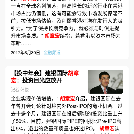
一直在全球名列前茅，但高增长的新兴行业在香港
市场占比仍偏低，这有可能会导致市场发展停滞不
前，拉低市场估值，及削弱香港对潜在发行人的吸
引力。“为了保持长期竞争力，就必须与时俱进提
升市场素质。”
胡章宏
续指，若香港以资本市场为
革新……
2017年6月30日 ·
金融频道
【投中年会】建银国际
胡章
宏
：投资目光应放开
记者 蒲俊
企业实现价值增值。”
胡章宏
介绍，建银国际在去
年曾开会讨论针对境内外Post-IPO的商业机会。过
去十多个月，建银国际在投后领域的投资比重上升
了50%。目前，建银国际PIPE的回报比Pre-IPO高
出5%，退出的数量和质量也好过IPO。
胡章宏
认