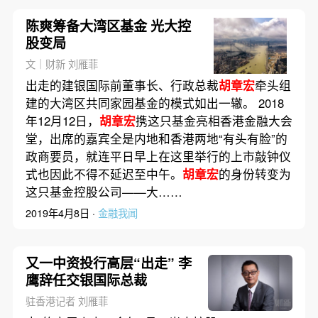
陈爽筹备大湾区基金 光大控
股变局
文｜财新 刘雁菲
出走的建银国际前董事长、行政总裁
胡章宏
牵头组
建的大湾区共同家园基金的模式如出一辙。 2018
年12月12日，
胡章宏
携这只基金亮相香港金融大会
堂，出席的嘉宾全是内地和香港两地“有头有脸”的
政商要员，就连平日早上在这里举行的上市敲钟仪
式也因此不得不延迟至中午。
胡章宏
的身份转变为
这只基金控股公司——大……
2019年4月8日 ·
金融我闻
又一中资投行高层“出走” 李
鹰辞任交银国际总裁
驻香港记者 刘雁菲