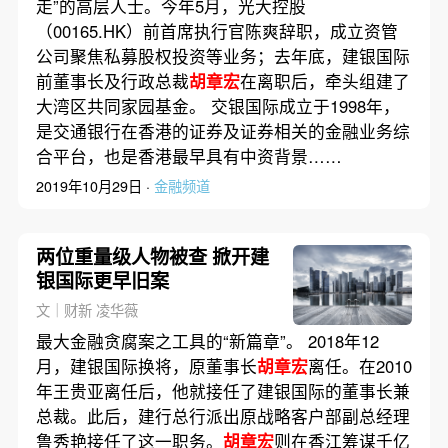
走”的高层人士。今年5月，光大控股
（00165.HK）前首席执行官陈爽辞职，成立资管
公司聚焦私募股权投资等业务；去年底，建银国际
前董事长及行政总裁
胡章宏
在离职后，牵头组建了
大湾区共同家园基金。 交银国际成立于1998年，
是交通银行在香港的证券及证券相关的金融业务综
合平台，也是香港最早具有中资背景……
2019年10月29日 ·
金融频道
两位重量级人物被查 掀开建
银国际更早旧案
文｜财新 凌华薇
最大金融贪腐案之工具的“新篇章”。 2018年12
月，建银国际换将，原董事长
胡章宏
离任。在2010
年王贵亚离任后，他就接任了建银国际的董事长兼
总裁。此后，建行总行派出原战略客户部副总经理
鲁秀艳接任了这一职务。
胡章宏
则在香江筹谋千亿