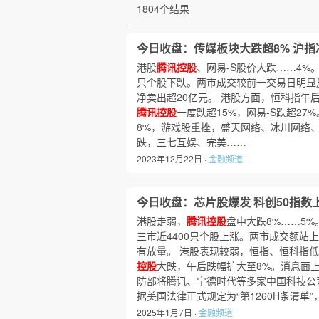
1804个结果
今日收盘：传媒板块大跌超8% 沪指冲
港股
腾讯控股
、网易-S股价大跌……4%
只个股下跌。两市成交较前一交易日明显放
净卖出超20亿元。 港股方面，恒科指午
腾讯控股
一度跌超15%，网易-S跌超27
8%，游戏股重挫，盛天网络、冰川网络
跌，三七互娱、完美……
2023年12月22日 ·
金融频道
今日收盘：芯片股爆发 科创50指数上涨
港股走弱，
腾讯控股
盘中大跌8%……5
三市近4400只个股上涨。两市成交额站
有放量。 港股表现较弱，恒指、恒科指低
控股
大跌，午后跌幅扩大至8%。消息面上
防部将腾讯、宁德时代等多家中国科技公
据美国法律正式规定为“第1260H条清单
2025年1月7日 ·
金融频道