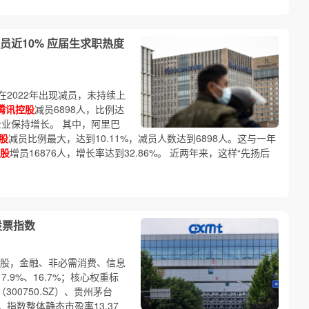
近10% 应届生求职热度
2022年出现减员，未持续上
腾讯控股
减员6898人，比例达
企业保持增长。 其中，阿里巴
股
减员比例最大，达到10.11%，减员人数达到6898人。这与一年
股
增员16876人，增长率达到32.86%。 近两年来，这样“先扬后
股票指数
分股，金融、非必需消费、信息
.9%、16.7%；核心权重标
（300750.SZ）、贵州茅台
K），指数整体静态市盈率13.37