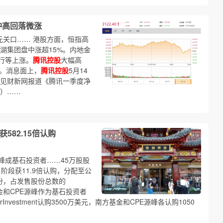
冲高回落微涨
元关口…… 港股方面，恒指高
龙湖集团盘中涨超15%。内地金
行等上涨。
腾讯控股
大幅高
口。消息面上，
腾讯控股
5月14
详见财新网报道《腾讯一季度净
》）……
582.15倍认购
峰成基石投资者……45万股股
售阶段获11.9倍认购，分配至公
股份，占发售股份总数的
和CPE源峰作为基石投资者
Investment认购3500万美元，南方基金和CPE源峰各认购1050