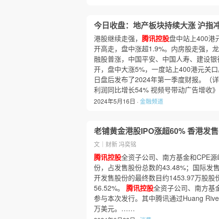
今日收盘：地产板块持续大涨 沪指
港股继续走强，
腾讯控股
盘中站上400港
开高走，盘中涨超1.9%。内房股走强，
融股普涨，中国平安、中国人寿、建设银
开，盘中大涨5%，一度站上400港元关
日盘后发布了2024年第一季度财报。（
利润同比增长54% 视频号带动广告增收
2024年5月16日 ·
金融频道
老铺黄金港股IPO涨超60% 香港发售获
文｜财新 冯奕铭
腾讯控股
全资子公司、南方基金和CPE源
份，占发售股份总数的43.48%；国际发
开发售股份的最终数目约1453.97万股
56.52%。
腾讯控股
全资子公司、南方基金
参与本次发行。其中腾讯通过Huang River
万美元。……