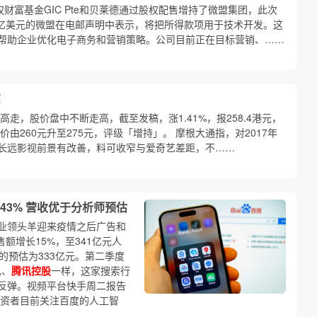
财富基金GIC Pte和贝莱德通过股权配售增持了微盟集团，此次
12亿美元的微盟在电邮声明中表示，将把所得款项用于技术开发。这
帮助企业优化电子商务和营销策略。公司目前正在目标营销、……
高
高走，股价盘中不断走高，截至发稿，涨1.41%，报258.4港元，
由260元升至275元，评级「增持」。 摩根大通指，对2017年
长远影视前景有改善，料可收窄与爱奇艺差距，不……
3% 营收优于分析师预估
业领头羊迎来疫情之后广告和
额增长15%，至341亿元人
的预估为333亿元。第二季度
巴、
腾讯控股
一样，这家搜索行
反弹。视频平台快手周二报告
投资者目前关注百度的人工智