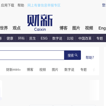
登
应用下载
帮助
网上有害信息举报专区
世界
观点
博客
图片
视频
Eng
源
健康
环科
民生
ESG
数字说
比较
中国改革
专题
搜索
帮助？
闻
财新mini+
博客
视频
图片
数字说
专题
会议