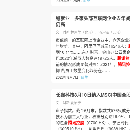
2024年6月28日 ·
消费
稳就业｜多家头部互联网企业去年减员
仍高
文｜财新 林珂莹（实习），汤涵钰（见习）
市值前十的互联网上市企业中，六家企业在
年增势。其中，阿里巴巴减员16246人；
到10.11%……东方财富、金山办公四家
巴2022年减员人数高达19725人。
腾讯控
前的情况形成显著对照：2021年，
腾讯控
抑”的员工数量变化趋势在……
2023年8月7日 ·
民生
长鑫科技8月10日纳入MSCI中国全
文｜财新 夏怡宁
盘子指数。截至6月末，指数共576只成
技术为前三大行业，权重分别达19.0%、17
的包含
腾讯控股
（0700.HK）、宁德时代
（600519.SH）、阿里巴巴（9988.H