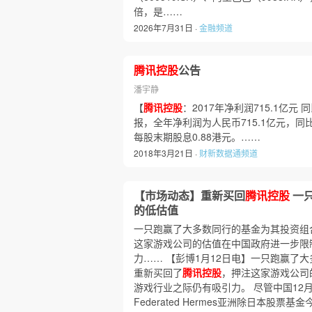
倍，是……
2026年7月31日 ·
金融频道
腾讯控股
公告
潘宇静
【
腾讯控股
：2017年净利润715.1亿元 
报，全年净利润为人民币715.1亿元，同比
每股末期股息0.88港元。……
2018年3月21日 ·
财新数据通频道
【市场动态】重新买回
腾讯控股
一只
的低估值
一只跑赢了大多数同行的基金为其投资组
这家游戏公司的估值在中国政府进一步限
力…… 【彭博1月12日电】一只跑赢了
重新买回了
腾讯控股
，押注这家游戏公司
游戏行业之际仍有吸引力。 尽管中国12
Federated Hermes亚洲除日本