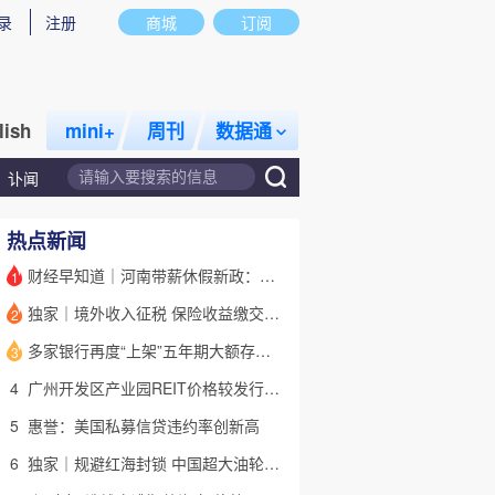
录
注册
商城
订阅
lish
mini+
周刊
数据通
讣闻
热点新闻
财经早知道｜河南带薪休假新政：领导干部带头，全员应休尽休
1
独家｜境外收入征税 保险收益缴交已启动
2
话题
特别呈现
私房课
多家银行再度“上架”五年期大额存单 有何考量？
3
4
广州开发区产业园REIT价格较发行价“腰斩” 底层资产出租率降至67%
5
惠誉：美国私募信贷违约率创新高
6
独家｜规避红海封锁 中国超大油轮停靠埃及绕行非洲