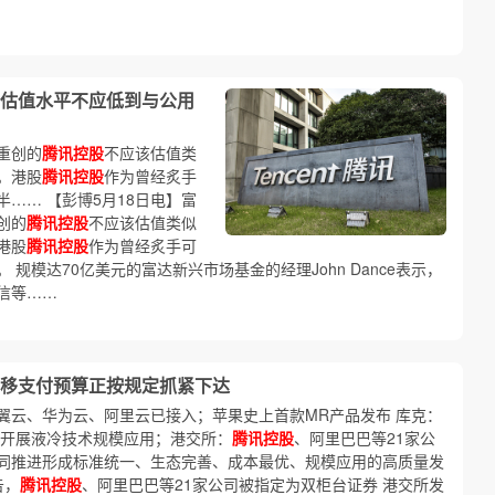
估值水平不应低到与公用
重创的
腾讯控股
不应该估值类
。港股
腾讯控股
作为曾经炙手
…… 【彭博5月18日电】富
创的
腾讯控股
不应该估值类似
港股
腾讯控股
作为曾经炙手可
规模达70亿美元的富达新兴市场基金的经理John Dance表示，
信等……
移支付预算正按规定抓紧下达
翼云、华为云、阿里云已接入；苹果史上首款MR产品发布 库克：
年开展液冷技术规模应用；港交所：
腾讯控股
、阿里巴巴等21家公
同推进形成标准统一、生态完善、成本最优、规模应用的高质量发
告，
腾讯控股
、阿里巴巴等21家公司被指定为双柜台证券 港交所发