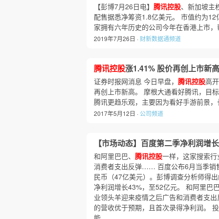
【彭博7月26日电】
腾讯控股
、新加坡主权
配售据悉净筹资1.8亿美元。 市值约为
家拥有六年历史的公司今年在香港上市，
2019年7月26日 ·
财新数据通频道
腾讯控股
涨1.41% 股价再创上市新
证券时报网消息 今日早盘，
腾讯控股
高开
再创上市新高。 摩根大通看好腾讯，目标价
腾讯更趋乐观，主要因为看好手游前景，
2017年5月12日 ·
公司频道
【市场动态】百度第二季净利润增长4
和阿里巴巴、
腾讯控股
一样，这家搜索行
消费者支出反弹…… 百度公布6月当季销售
民币（47亿美元）。彭博调查分析师得出
净利润增长43%，至52亿元。 和阿里巴
业领头羊迎来疫情之后广告和消费者支出
的营收优于预期，且首次录得净利润。 
能……