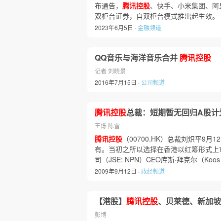
布通告，
腾讯控股
、快手、小米集团、阿
双柜台证券，自双柜台模式推出起生效。
2023年6月5日 ·
金融频道
QQ音乐与海洋音乐合并
腾讯控股
记者 刘晓景
2016年7月15日 ·
公司频道
腾讯控股
总裁：短期暂无回归A股计
王烁 陈雪
腾讯控股
（00700.HK）总裁刘炽平9
有。当初之所以选择在香港以红筹形式上市
司（JSE: NPN）CEO库斯·拜克尔（Koos
2009年9月12日 ·
政经频道
【港股】
腾讯控股
、贝莱德、新加坡
彭博