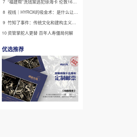
7
“福建帮”洗钱案逃犯徐海卡 伦敦16套房拟被英国没收(含视频)
8
视线｜HYROX的吸金术：是什么让中产们甘心“花钱找虐”？
9
竹知了事件：传统文化和建构主义迷思
10
资管掌舵人更替 百年人寿僵局何解
优选推荐