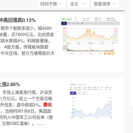
时间不限
全文
智能排序
高回落跌0.13%
。两市个股跌多涨少，超4000
量，近7800亿元。北向资金
后跳水跌超4%。科网股重挫，
%。 A股方面，传媒板块跌超
、中文在线、昆仑万维等股价大
2.86%
%。市场上演普涨行情，沪深京
上1万亿元，较上一个交易日略
开低走，盘中跌超2%。
腾讯
，当地时间1月6日，美国国
司列入中国军工公司名单（根
”，又称CMC清单）。……