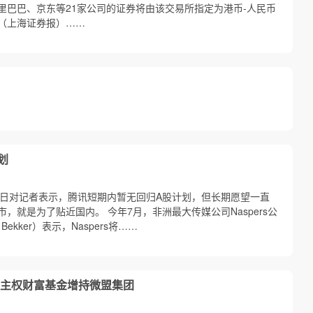
里巴巴、京东等21家公司的证券将由该交易所指定为港币-人民币
（上海证券报）……
划
月12日对记者表示，腾讯短期内暂无回归A股计划，但长期愿望一直
，就是为了贴近国内。 今年7月，非洲最大传媒公司Naspers公
 Bekker）表示，Naspers将……
主权财富基金增持微盟集团