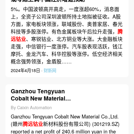
5%。中国波顿高开高走，一度涨超60%，消息面
上，全资子公司深圳波顿所持土地拟被征收。A股
方面，家电板块领涨，联域股份、奥普家居、春光
科技等多股涨停。有色金属板块午后拉升走强，
腾
远钴业
、寒锐钴业、北方铜业等大涨。大金融板块
走强，中信银行一度涨停。汽车股表现活跃，钱江
摩托、金龙汽车、科华控股等涨停。低空经济相关
概念强势领涨，金盾股……
2024年4月18日 ·
财新网
Ganzhou Tengyuan
Cobalt New Material
Co.,Ltd.’s Net Profit
By Caixin Automation
Dropped 43% in First
Ganzhou Tengyuan Cobalt New Material Co.,Ltd.
Three Quarters of 2023
(赣州
腾远钴业
新材料股份有限公司) (301219.SZ)
reported a net profit of 240.6 million yuan in the