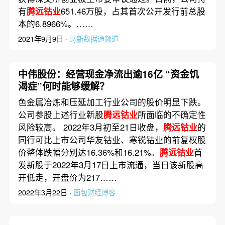
有
腾远钴业
651.46万股，占其首次公开发行前总股
本的6.8966%。……
2021年9月9日 ·
财新数据通频道
中伟股份：经营现金净流出逾16亿 “资金饥
渴症”何时能够缓解？
色金属冶炼和压延加工行业公司的股价明显下跌。
公司参股上述行业新股
腾远钴业
所面临的不确定性
风险较高。 2022年3月初至21日收盘，
腾远钴业
的
同行可比上市公司华友钴业、寒锐钴业的前复权股
价整体跌幅分别达16.36%和16.21%。
腾远钴业
首
发新股于2022年3月17日上市流通，当日该新股高
开低走，开盘价为217……
2022年3月22日 ·
面包财经博客