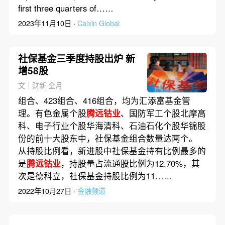
first three quarters of……
2023年11月10日 ·
Caixin Global
社保基金三季度持股出炉 新
增58股
文｜财新 全月
组合、423组合、416组合，均为汇添富基金管
理。有色金属个股
腾远钴业
、国防军工个股北摩高
科、电子行业个股华海清科、石油石化个股华锦股
份的前十大股东中，社保基金组合数量达两个。
从持股比例看，新进股中社保基金持有比例最多的
是
腾远钴业
，持股量占流通股比例为12.70%，其
次是德科立，社保基金持股比例为11……
2022年10月27日 ·
金融频道