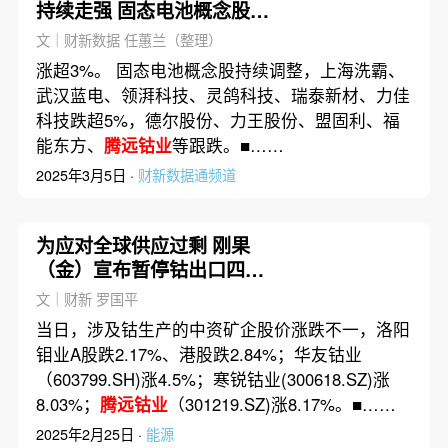
持续走强 固态电池概念股调
整
文｜财新数据 任蕙兰（整理）
涨超3%。 固态电池概念股持续调整，上海洗霸、
武汉蓝电、领湃科技、灵鸽科技、瑞泰新材、力佳
科技跌超5%，德尔股份、力王股份、盟固利、福
能东方、
腾远钴业
等跟跌。■……
2025年3月5日 ·
财新数据通频道
为应对全球供应过剩 刚果
（金）宣布暂停钴出口四个
月
文｜财新 罗国平
当日，涉及钴生产的中资矿企股价涨跌不一，洛阳
钼业A股跌2.17%、港股跌2.84%；华友钴业
（603799.SH)涨4.5%；寒锐钴业(300618.SZ)涨
8.03%；
腾远钴业
（301219.SZ)涨8.17%。■……
2025年2月25日 ·
能源