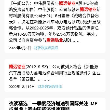
【午间公告：中伟股份参与
腾远钴业
A股IPO的战
略投资者配售】中伟股份：公司与赣州
腾远钴业
新
材料股份有限公司于2月16日签署《战略合作备忘
录》，决定在新能源汽车动力电池领域积极开展战
略合作。从2022-2025年，双方预计钴盐的供需总
量为10-20万实物吨，年均2.5-5万实物吨。另外，
公司以自有资金参与
腾远钴业
A股I……
2022年3月8日 ·
财新数据通频道
腾远钴业
(301219.SZ)：公司被列入符合《新能源
汽车废旧动力蓄电池综合利用行业规范条件》企业
名单（第四批）。……
2022年12月19日 ·
财新数据通频道
夜读精选｜一季度经济增速引国际关注 IMF
或考虑上调中国经济增速预期