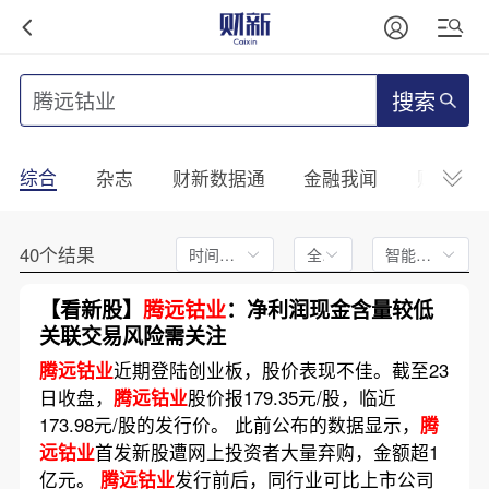
搜索
综合
杂志
财新数据通
金融我闻
财新mini
40个结果
时间不限
全文
智能排序
【看新股】
腾远钴业
：净利润现金含量较低
关联交易风险需关注
腾远钴业
近期登陆创业板，股价表现不佳。截至23
日收盘，
腾远钴业
股价报179.35元/股，临近
173.98元/股的发行价。 此前公布的数据显示，
腾
远钴业
首发新股遭网上投资者大量弃购，金额超1
亿元。
腾远钴业
发行前后，同行业可比上市公司