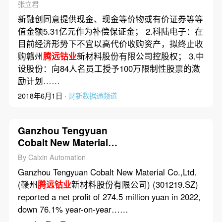
张立君
新融创同意提供现金、现金等价物或有价证券等等
值金额5.31亿元作为补偿保证金； 2.科陆电子：在
目前经济形势下不宜以高代价收购资产，拟终止收
购赣州
腾远钴业
新材料股份有限公司控股权； 3.中
设股份：向84人名员工授予100万限制性股票的激
励计划……
2018年6月1日 ·
财新数据通频道
Ganzhou Tengyuan
Cobalt New Material
Co.,Ltd.’s Net Profit
By Caixin Automation
Dropped 76.1% in 2022
Ganzhou Tengyuan Cobalt New Material Co.,Ltd.
(赣州
腾远钴业
新材料股份有限公司) (301219.SZ)
reported a net profit of 274.5 million yuan in 2022,
down 76.1% year-on-year……