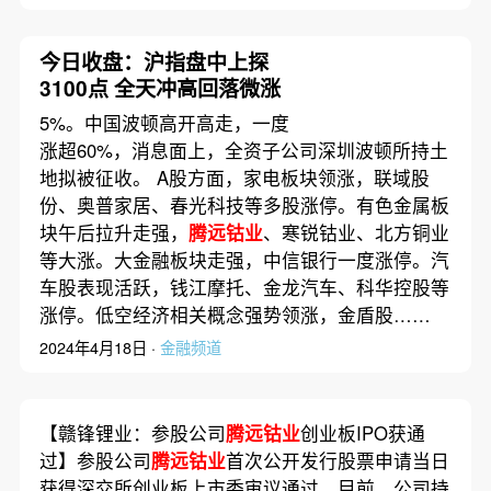
今日收盘：沪指盘中上探
3100点 全天冲高回落微涨
5%。中国波顿高开高走，一度
涨超60%，消息面上，全资子公司深圳波顿所持土
地拟被征收。 A股方面，家电板块领涨，联域股
份、奥普家居、春光科技等多股涨停。有色金属板
块午后拉升走强，
腾远钴业
、寒锐钴业、北方铜业
等大涨。大金融板块走强，中信银行一度涨停。汽
车股表现活跃，钱江摩托、金龙汽车、科华控股等
涨停。低空经济相关概念强势领涨，金盾股……
2024年4月18日 ·
金融频道
【赣锋锂业：参股公司
腾远钴业
创业板IPO获通
过】参股公司
腾远钴业
首次公开发行股票申请当日
获得深交所创业板上市委审议通过。目前，公司持