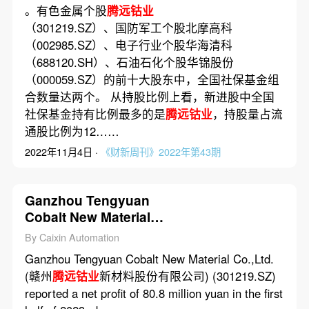
。有色金属个股
腾远钴业
（301219.SZ）、国防军工个股北摩高科
（002985.SZ）、电子行业个股华海清科
（688120.SH）、石油石化个股华锦股份
（000059.SZ）的前十大股东中，全国社保基金组
合数量达两个。 从持股比例上看，新进股中全国
社保基金持有比例最多的是
腾远钴业
，持股量占流
通股比例为12……
2022年11月4日 ·
《财新周刊》2022年第43期
Ganzhou Tengyuan
Cobalt New Material
Co.,Ltd.’s Net Profit
By Caixin Automation
Dropped 85.2% in First
Ganzhou Tengyuan Cobalt New Material Co.,Ltd.
Half of 2023
(赣州
腾远钴业
新材料股份有限公司) (301219.SZ)
reported a net profit of 80.8 million yuan in the first