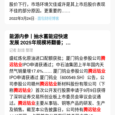
股价下行，市场环境欠佳或许是其上市后股价表现
不佳的部分原因。更重要的……
2022年3月24日 ·
面包财经博客
能源内参丨抽水蓄能迎快速
发展 2025年规模将翻番；国
家储备原油首次以轮换方式
记者 赵煊 整理
分期分批投放市场
盛虹炼化原油进口配额获批；厦门钨业参股公司
腾
远钴业
IPO申请获通过；中石油集团上半年国内天
然气销量增17.6%…… 厦门钨业参股公司
腾远钴业
IPO申请获通过 厦门钨业（600549.SH）公告，公
司参股公司赣州
腾远钴业
新材料股份有限公司（下
称
腾远钴业
）首次公开发行股票申请于9月9日获得
了深圳证券交易所创业板上市委员会审议会议通
过。
腾远钴业
主要从事钴、铜等产品的研发、生产
及销售。截至本公告披露日，公司持有
腾远钴业