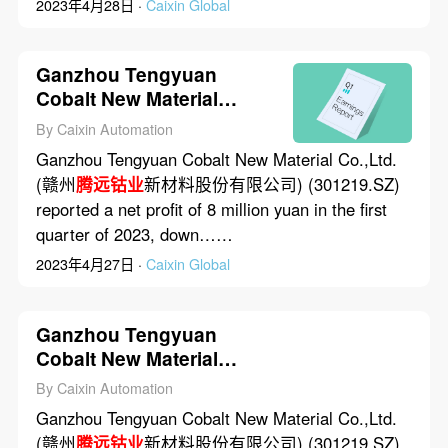
2023年4月28日 ·
Caixin Global
Ganzhou Tengyuan
Cobalt New Material
Co.,Ltd.’s Net Profit
By Caixin Automation
Dropped 98.3% in First
Ganzhou Tengyuan Cobalt New Material Co.,Ltd.
Quarter of 2023
(赣州
腾远钴业
新材料股份有限公司) (301219.SZ)
reported a net profit of 8 million yuan in the first
quarter of 2023, down……
2023年4月27日 ·
Caixin Global
Ganzhou Tengyuan
Cobalt New Material
Co.,Ltd.’s Net Profit
By Caixin Automation
Dropped 43% in First
Ganzhou Tengyuan Cobalt New Material Co.,Ltd.
Three Quarters of 2023
(赣州
腾远钴业
新材料股份有限公司) (301219.SZ)