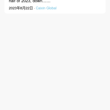
half of 2023, down……
2023年8月22日 ·
Caixin Global
Ganzhou Tengyuan
Cobalt New Material
Co.,Ltd.’s Net Profit Rose
By Caixin Automation
54.3% in First Quarter of
Ganzhou Tengyuan Cobalt New Material Co.,Ltd.
2022
(赣州
腾远钴业
新材料股份有限公司) (301219.SZ)
reported a net profit of 456.8 million yuan in the
first quarter of 2022, up……
2022年4月28日 ·
Caixin Global
Ganzhou Tengyuan
Cobalt New Material
Co.,Ltd.’s Net Profit Rose
By Caixin Automation
9.6% in First Half of 2022
Ganzhou Tengyuan Cobalt New Material Co.,Ltd.