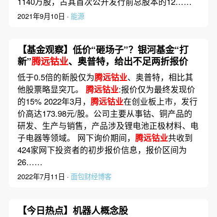
1140万股，占其首次公开发行前总股本的12……
2021年9月10日 ·
能源
【基金观察】低价“砸场子”？银河基金“打
新”
腾远钴业
、奥普特，给出不足两折报价
低于0.5倍的新股仅为
腾远钴业
、奥普特，相比其
他股票略显突兀。
腾远钴业
:报价仅为最终发现价
的15% 2022年3月，
腾远钴业
在创业板上市，发行
价高达173.98元/股。公司主要从事钴、铜产品的
研发、生产与销售，产品涉及锂电池正极材料、电
子电器等领域。 网下询价期间，
腾远钴业
共收到
424家网下投资者的初步报价信息，报价区间为
26……
2022年7月11日 ·
面包财经博客
【今日热点】机器人概念股