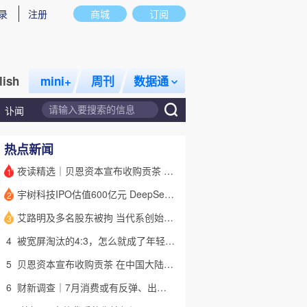
录
注册
商城
订阅
lish
mini+
周刊
数据通
讣闻
热点新闻
夜读精选｜贝恩资本宣布收购贡茶 在中国大陆无法注册商标后退出市场
1
宇树科技IPO估值600亿元 DeepSeek参与战略配售
2
艾路明及多名股东被拘 当代系创始人因何此时被清算
3
4
被宽屏淘汰的4:3，怎么就成了年轻人的“梦核”？｜热点
5
贝恩资本宣布收购贡茶 在中国大陆无法注册商标后退出市场
6
财新调查｜7月消费或有反弹、出口维持强劲 受哪些因素带动？