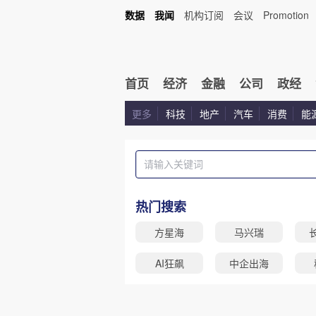
数据
我闻
机构订阅
会议
Promotion
首页
经济
金融
公司
政经
更多
科技
地产
汽车
消费
能
热门搜索
方星海
马兴瑞
AI狂飙
中企出海