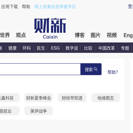
登
应用下载
帮助
网上有害信息举报专区
世界
观点
博客
图片
视频
Eng
源
健康
环科
民生
ESG
数字说
比较
中国改革
专题
搜索
帮助？
长鑫科技
财新夏季峰会
财经早知道
地缘图志
稳就业
美伊战争