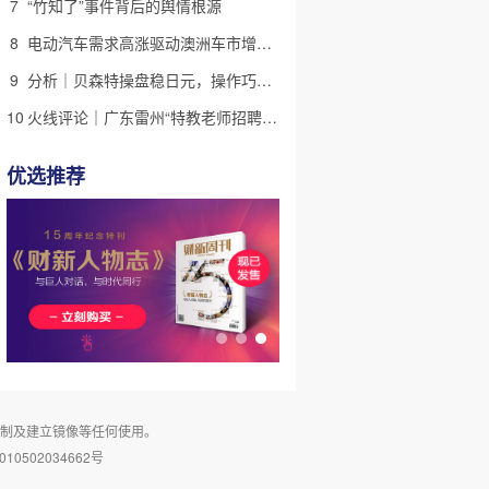
7
“竹知了”事件背后的舆情根源
8
电动汽车需求高涨驱动澳洲车市增长 中国品牌表现强劲｜出海·汽车
9
分析｜贝森特操盘稳日元，操作巧思能否撬动美日货币基本面
10
火线评论｜广东雷州“特教老师招聘违规”很雷，仍有诸多疑点
优选推荐
复制及建立镜像等任何使用。
10502034662号