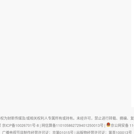
权为财新传媒及/或相关权利人专属所有或持有。未经许可，禁止进行转载、摘编、
号
京ICP备10026701号-8
|
网信算备110105862729401250013号
|
京公网安备 110
广播电视节目制作经营许可证：京第01015号
|
出版物经营许可证：第直100013号