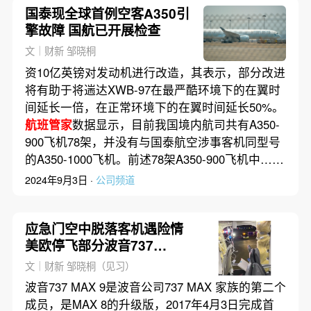
国泰现全球首例空客A350引
擎故障 国航已开展检查
文｜财新 邹晓桐
资10亿英镑对发动机进行改造，其表示，部分改进
将有助于将遄达XWB-97在最严酷环境下的在翼时
间延长一倍，在正常环境下的在翼时间延长50%。
航班管家
数据显示，目前我国境内航司共有A350-
900飞机78架，并没有与国泰航空涉事客机同型号
的A350-1000飞机。前述78架A350-900飞机中……
2024年9月3日 ·
公司频道
应急门空中脱落客机遇险情
美欧停飞部分波音737
MAX9
文｜财新 邹晓桐（见习）
波音737 MAX 9是波音公司737 MAX 家族的第二个
成员，是MAX 8的升级版，2017年4月3日完成首