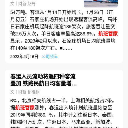
用”
文｜财新 赵丹
54万吨。客流从1月14日开始增长，1月26日（正
月初五）石家庄机场开始出现返程客流高峰，高峰
日石家庄机场起降航班逾189架次，旅客吞吐量突
破2.5万人次，单日客座率最高达86.6%。
航班管家
显示，2023年2月以来，石家庄机场日均航班量均
在140至180架次左右。■……
2023年2月16日 ·
公司频道
春运人员流动将遇四种客流
叠加 铁路民航日均客量增幅
将收窄
文｜财新 邹晓桐
6%，北京相关航线占一半，上海相关航线占7条。
据
航班管家
测算，春运出入境计划航班量恢复至
2019年同期的86.1%，其中计划往返日本、泰国、
韩国超1万班次，往返日本、马来西亚、新加坡、