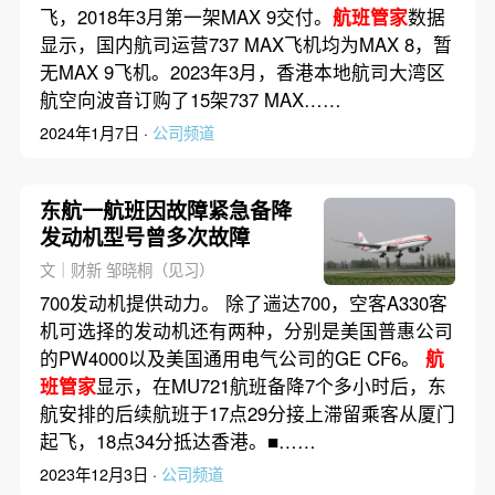
飞，2018年3月第一架MAX 9交付。
航班管家
数据
显示，国内航司运营737 MAX飞机均为MAX 8，暂
无MAX 9飞机。2023年3月，香港本地航司大湾区
航空向波音订购了15架737 MAX……
2024年1月7日 ·
公司频道
东航一航班因故障紧急备降
发动机型号曾多次故障
文｜财新 邹晓桐（见习）
700发动机提供动力。 除了遄达700，空客A330客
机可选择的发动机还有两种，分别是美国普惠公司
的PW4000以及美国通用电气公司的GE CF6。
航
班管家
显示，在MU721航班备降7个多小时后，东
航安排的后续航班于17点29分接上滞留乘客从厦门
起飞，18点34分抵达香港。■……
2023年12月3日 ·
公司频道