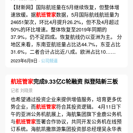
【财新网】国际航班量在5月继续恢复，但整体增
速放缓。据
航班管家
数据，5月国际航线航班量为
24651架次，环比4月提升26.2%，但不及4月超过
50%的环比增速。整体恢复至2019年同期的
37.9%，仍不足四成。恢复航线仍以亚洲为主。 分
地区来看，东南亚航班量占比达44.7%，东亚占比
31.6%，二者合计占比近八成。欧洲占比10……
2023年6月9日 ·
公司频道
航班管家
完成9.33亿C轮融资 拟登陆新三板
记者 刘晓景
也希望通过投资企业来提供增值服务，培育更多优
势企业，而
航班管家
符合其投资逻辑。 4月11日下
午的亚洲公务机航展上，海航集团旗下金鹿公务机
与
航班管家
签署合作协议，共同开发公务机在线预
订系统。海航凯撒旅游集团投资部总经理吴永华表