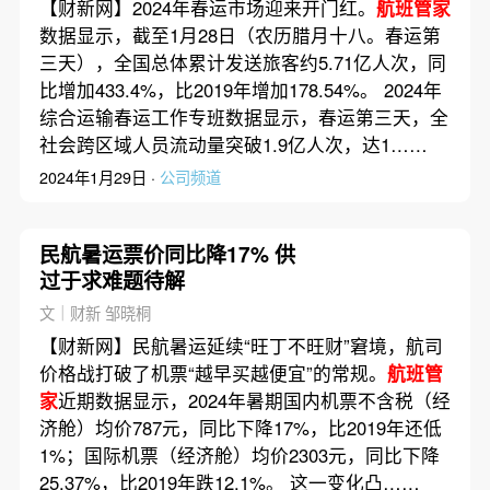
【财新网】2024年春运市场迎来开门红。
航班管家
数据显示，截至1月28日（农历腊月十八。春运第
三天），全国总体累计发送旅客约5.71亿人次，同
比增加433.4%，比2019年增加178.54%。 2024年
综合运输春运工作专班数据显示，春运第三天，全
社会跨区域人员流动量突破1.9亿人次，达1……
2024年1月29日 ·
公司频道
民航暑运票价同比降17% 供
过于求难题待解
文｜财新 邹晓桐
【财新网】民航暑运延续“旺丁不旺财”窘境，航司
价格战打破了机票“越早买越便宜”的常规。
航班管
家
近期数据显示，2024年暑期国内机票不含税（经
济舱）均价787元，同比下降17%，比2019年还低
1%；国际机票（经济舱）均价2303元，同比下降
25.37%，比2019年跌12.1%。 这一变化凸……