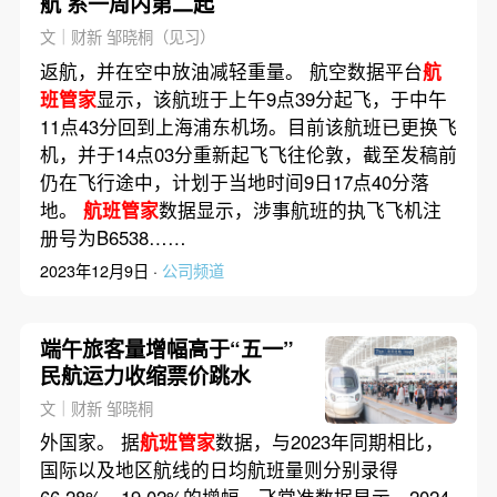
航 系一周内第二起
文｜财新 邹晓桐（见习）
返航，并在空中放油减轻重量。 航空数据平台
航
班管家
显示，该航班于上午9点39分起飞，于中午
11点43分回到上海浦东机场。目前该航班已更换飞
机，并于14点03分重新起飞飞往伦敦，截至发稿前
仍在飞行途中，计划于当地时间9日17点40分落
地。
航班管家
数据显示，涉事航班的执飞飞机注
册号为B6538……
2023年12月9日 ·
公司频道
端午旅客量增幅高于“五一”
民航运力收缩票价跳水
文｜财新 邹晓桐
外国家。 据
航班管家
数据，与2023年同期相比，
国际以及地区航线的日均航班量则分别录得
66.28%、19.02%的增幅。飞常准数据显示，2024