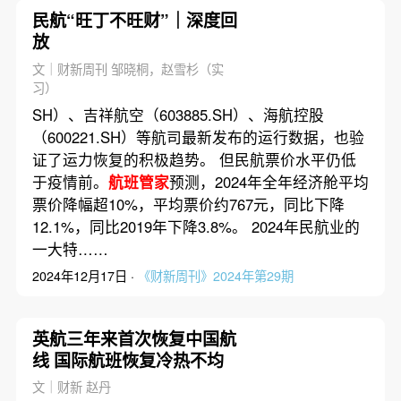
民航“旺丁不旺财”｜深度回
放
文｜财新周刊 邹晓桐，赵雪杉（实
习）
SH）、吉祥航空（603885.SH）、海航控股
（600221.SH）等航司最新发布的运行数据，也验
证了运力恢复的积极趋势。 但民航票价水平仍低
于疫情前。
航班管家
预测，2024年全年经济舱平均
票价降幅超10%，平均票价约767元，同比下降
12.1%，同比2019年下降3.8%。 2024年民航业的
一大特……
2024年12月17日 ·
《财新周刊》2024年第29期
英航三年来首次恢复中国航
线 国际航班恢复冷热不均
文｜财新 赵丹