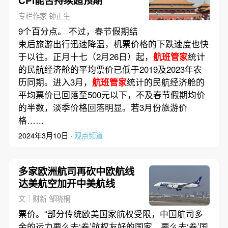
CPI能否持续超预期
专栏作家 钟正生
9个百分点。 不过，春节假期结
束后旅游出行迅速降温，机票价格的下跌速度也快
于以往。正月十七（2月26日）起，
航班管家
统计
的民航经济舱的平均票价已低于2019及2023年农
历同期。进入3月，
航班管家
统计的民航经济舱的
平均票价已回落至500元以下，不及春节假期均价
的半数，淡季价格回落明显。若3月份旅游价
格……
2024年3月10日 ·
观点频道
多家欧洲航司再砍中欧航线
达美航空加开中美航线
文｜财新 邹晓桐
票价。“部分传统欧美国家航权受限，中国航司多
余的运力要么去‘卷’航权友好的国家，要么去‘卷’国