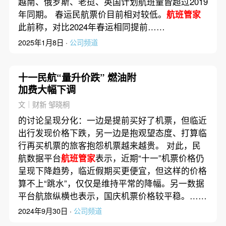
越南、俄罗斯、老挝、英国计划航班量皆超过2019
年同期。 春运民航票价目前相对较低。
航班管家
此前称，对比2024年春运相同提前……
2025年1月8日 ·
公司频道
十一民航“量升价跌” 燃油附
加费大幅下调
文｜财新 邹晓桐
的讨论呈现分化：一边是提前买好了机票，但临近
出行发现价格下跌，另一边是抱观望态度、打算临
行再买机票的旅客抱怨机票越来越贵。 对此，民
航数据平台
航班管家
表示，近期“十一”机票价格仍
呈现下降趋势，临近假期买更便宜，但这样的价格
算不上“跳水”，仅仅是维持平常的降幅。另一数据
平台航旅纵横也表示，国庆机票价格较平稳。……
2024年9月30日 ·
公司频道