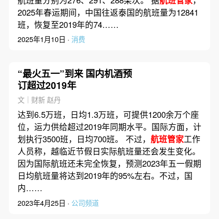
航班量分别为276、291、288架次。 据
航班管家
，
2025年春运期间，中国往返泰国的航班量为12841
班，恢复至2019年的74……
2025年1月10日 ·
消费
“最火五一”到来 国内机酒预
订超过2019年
文｜财新 赵丹
达到6.5万班，日均1.3万班，可提供1200余万个座
位，运力供给超过2019年同期水平。国际方面，计
划执行3500班，日均700班。 不过，
航班管家
工作
人员称，越临近节假日实际航班量还会发生变化。
因为国际航班还未完全恢复，预测2023年五一假期
日均航班量将达到2019年的95%左右。不过，国
内……
2023年4月25日 ·
公司频道