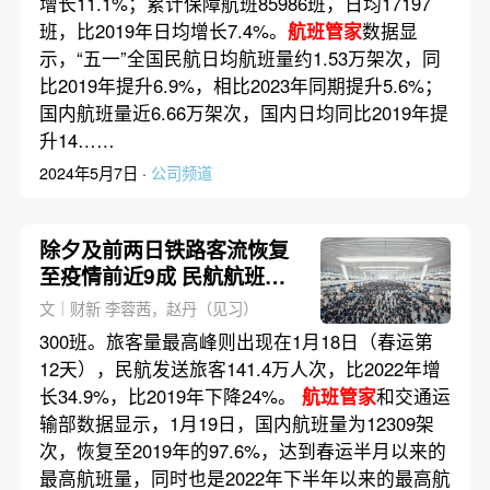
增长11.1%；累计保障航班85986班，日均17197
班，比2019年日均增长7.4%。
航班管家
数据显
示，“五一”全国民航日均航班量约1.53万架次，同
比2019年提升6.9%，相比2023年同期提升5.6%；
国内航班量近6.66万架次，国内日均同比2019年提
升14……
2024年5月7日 ·
公司频道
除夕及前两日铁路客流恢复
至疫情前近9成 民航航班量
接近疫情前
文｜财新 李蓉茜，赵丹（见习）
300班。旅客量最高峰则出现在1月18日（春运第
12天），民航发送旅客141.4万人次，比2022年增
长34.9%，比2019年下降24%。
航班管家
和交通运
输部数据显示，1月19日，国内航班量为12309架
次，恢复至2019年的97.6%，达到春运半月以来的
最高航班量，同时也是2022年下半年以来的最高航