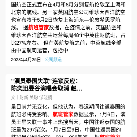
国航空正式宣布在4月和6月分别复航伦敦至上海和
北京的航线。另一家英国航空公司维珍大西洋航空
也宣布将于5月2日恢复上海浦东—伦敦希思罗航
线。 据
航班管家
数据，在疫情之前，英国航空和
维珍大西洋航空共运营每周48个中英往返航班，占
比27%左右。 但在英航复航之前，中英航线全部
由中国航司运营，包括中……
2023年4月25日 ·
公司频道
“演员泰国失联”连锁反应：
陈奕迅曼谷演唱会取消 赵本
山巡演延期
文｜财新 关聪 邹晓桐
量目前并无变化。但他认为，春运期间往返泰国的
航班必将受影响。
航班管家
数据显示，1月6日，演
员王星失联一事冲上热搜当天，中国往返泰国的航
班量为297架次。1月7日至9日，中国往返泰国的