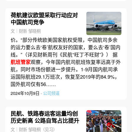
荷航建议欧盟采取行动应对
中国航司竞争
文｜财新 邹晓桐
价。“部分传统欧美国家航权受限，中国航司多余
的运力要么去‘卷’航权友好的国家，要么去‘卷’国内
线。”（详见财新周刊《民航“旺丁不旺财”》） 据
航班管家
观察，今年国内航司航班恢复率远高于外
航，同时市场份额进一步提升。1-9月国内航司承
运国际航班29.1万班次，恢复至2019年的84.9%，
国外航司仅有56……
2024年10月9日 ·
公司频道
民航、铁路春运客运量均创
历史新高 公路自驾占比提升
文｜财新 邹晓桐（见习）