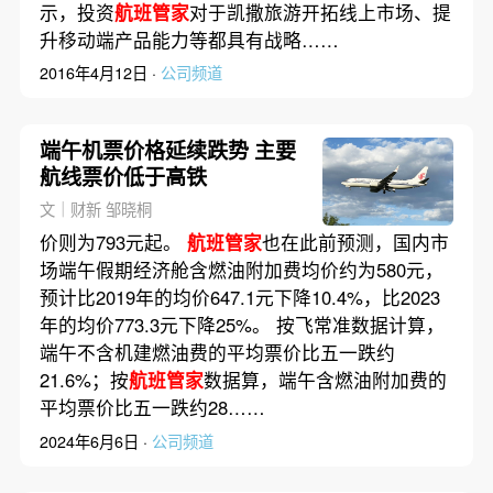
示，投资
航班管家
对于凯撒旅游开拓线上市场、提
升移动端产品能力等都具有战略……
2016年4月12日 ·
公司频道
端午机票价格延续跌势 主要
航线票价低于高铁
文｜财新 邹晓桐
价则为793元起。
航班管家
也在此前预测，国内市
场端午假期经济舱含燃油附加费均价约为580元，
预计比2019年的均价647.1元下降10.4%，比2023
年的均价773.3元下降25%。 按飞常准数据计算，
端午不含机建燃油费的平均票价比五一跌约
21.6%；按
航班管家
数据算，端午含燃油附加费的
平均票价比五一跌约28……
2024年6月6日 ·
公司频道