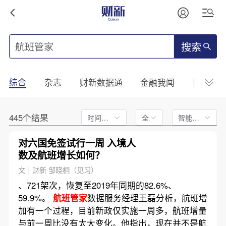
搜索
综合
杂志
财新数据通
金融我闻
财新mini
445个结果
时间不限
全文
智能排序
对六国免签试行一周 入境人
数及航班增长如何？
文｜财新 邹晓桐（见习）
、721架次，恢复至2019年同期的82.6%、
59.9%。
航班管家
数据服务经理王磊分析，航班增
加有一个过程，目前新政仅实施一周多，航班增量
与前一周比没有太大变化。他指出，现在并不是航