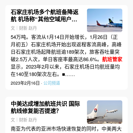
石家庄机场多个航班备降返
航 机场称“其他空域用户占
用”
文｜财新 赵丹
54万吨。客流从1月14日开始增长，1月26日（正
月初五）石家庄机场开始出现返程客流高峰，高峰
日石家庄机场起降航班逾189架次，旅客吞吐量突
破2.5万人次，单日客座率最高达86.6%。
航班管家
显示，2023年2月以来，石家庄机场日均航班量均
在140至180架次左右。■……
2023年2月16日 ·
公司频道
中美达成增加航班共识 国际
航线修复能否提速？
文｜财新 赵丹
南亚为代表的亚洲市场快速恢复的同时，中美两大