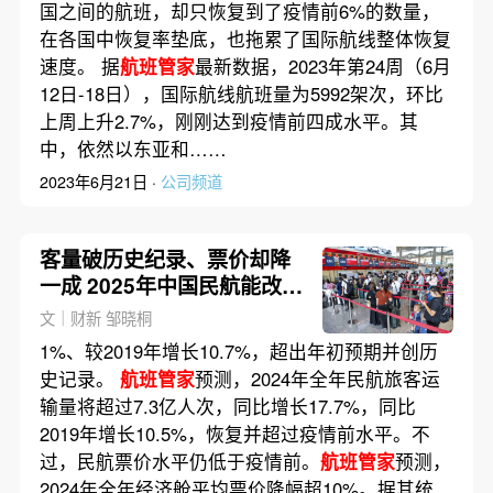
国之间的航班，却只恢复到了疫情前6%的数量，
在各国中恢复率垫底，也拖累了国际航线整体恢复
速度。 据
航班管家
最新数据，2023年第24周（6月
12日-18日），国际航线航班量为5992架次，环比
上周上升2.7%，刚刚达到疫情前四成水平。其
中，依然以东亚和……
2023年6月21日 ·
公司频道
客量破历史纪录、票价却降
一成 2025年中国民航能改善
利润吗？
文｜财新 邹晓桐
1%、较2019年增长10.7%，超出年初预期并创历
史记录。
航班管家
预测，2024年全年民航旅客运
输量将超过7.3亿人次，同比增长17.7%，同比
2019年增长10.5%，恢复并超过疫情前水平。不
过，民航票价水平仍低于疫情前。
航班管家
预测，
2024年全年经济舱平均票价降幅超10%。据其统