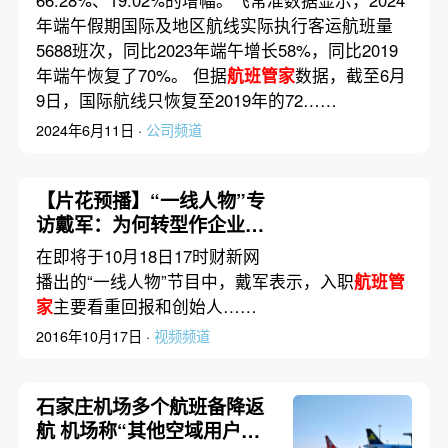
年端午假期国际及地区航线实际执行客运航班量
5688班次，同比2023年端午增长58%，同比2019
年端午恢复了70%。 但据
航班管家
数据，截至6月
9日，国际航线只恢复至2019年的72……
2024年6月11日 ·
公司频道
【片花预播】“一线人物”专
访戴军：为何转型作企业高
管
在即将于10月18日17时财新网
播出的“一线人物”节目中，戴军表示，入职
航班管
家
主要看重回报和创始人……
2016年10月17日 ·
视频频道
石家庄机场多个航班备降返
航 机场称“其他空域用户占