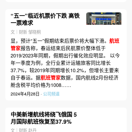
“五一”临近机票价下跌 高铁
一票难求
文｜财新 邹晓桐
显，预计“五一”假期结束后票价将大幅下滑。
航班
管家
报告称，春运结束后民航票价整体低于
2019/2023年同期，假期出行催化效应明显。 以今
年一季度为例，全行业累计运输旅客同比增长
37.7%，较2019年同期增长10.2%，但增长主要来
自于春运。据
航班管家
数据，国内航线2月份经济
舱含税平均价格为1008……
2024年4月28日 ·
公司频道
中美新增航线将绕飞俄国 5
月国际航班恢复至37.9%
文｜财新 赵丹