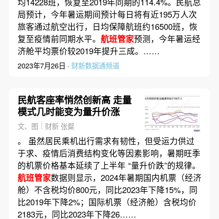
均14228班，恢复至2019年同期的114.4%。民航总
局预计，今年暑运期间预计每日将有近195万人次
旅客通过航空出行，日均保障航班约16500班，恢
复至疫情前同期水平。
航班管家
预测，今年暑运经
济舱平均票价较2019年提升三成。……
2023年7月26日 ·
财新数据通频道
民航客座率悄然创新高 走量
模式几时能变为量升价涨
文、图｜财新 张粲
。 虽然居民乘机出行需求有韧性，但受运力供过
于求、疫情后消费结构变化等因素影响，暑期旺季
的机票价格基本延续了上半年 “量升价跌”的规律。
航班管家
数据则显示，2024年暑期国内机票（经济
舱）不含税均价800元，同比2023年下降15%，同
比2019年下降2%；国际机票（经济舱）含税均价
2183元，同比2023年下降26……