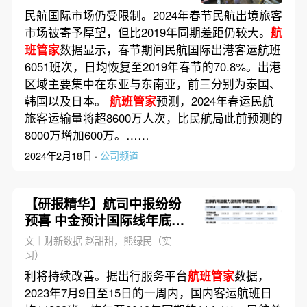
民航国际市场仍受限制。2024年春节民航出境旅客
市场被寄予厚望，但比2019年同期差距仍较大。
航
班管家
数据显示，春节期间民航国际出港客运航班
6051班次，日均恢复至2019年春节的70.8%。出港
区域主要集中在东亚与东南亚，前三分别为泰国、
韩国以及日本。
航班管家
预测，2024年春运民航
旅客运输量将超8600万人次，比民航局此前预测的
8000万增加600万。……
2024年2月18日 ·
公司频道
【研报精华】航司中报纷纷
预喜 中金预计国际线年底或
恢复八成
文｜财新数据 赵甜甜，熊绿民（实
习）
利将持续改善。据出行服务平台
航班管家
数据，
2023年7月9日至15日的一周内，国内客运航班日