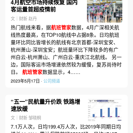
4月航空市场持续恢复 国内
客运量首超疫情前
文｜财新 赵丹
热门航线来看，据
航班管家
数据，4月广深相关航
线热度最高，在TOP10航线中占据8条。日均航班
量环比同比皆增长的航线有北京首都-深圳宝安、
杭州萧山-深圳宝安；航班量环比下降较多的有广
州白云-杭州萧山、广州白云-重庆江北航线。 另一
边，国际客运市场增速依然较为缓慢，复苏尚待时
日。
航班管家
数据显示，4……
2023年5月17日 ·
公司频道
“五一”民航量升价跌 铁路增
速放缓
文｜财新 邹晓桐
7.1万人次，日均199.4万人次，比2019年同期日均