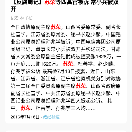
【反腐周记】
苏荣
等四高官被诉 常小兵被双
开
记者 林子桢
全国政协原副主席
苏荣
，山西省委原常委、副省长
杜善学，江苏省委原常委、秘书长赵少麟，中国铝
业公司原总经理孙兆学被诉；中国电信集团公司原
党组书记、董事长常小兵被双开并移送司法；甘肃
省人大常委会原副主任陆武成被控受贿1626万，一
审开庭……贿1626万。
苏荣
、杜善学、赵少麟、
孙兆学被公诉 最高检7月13日披露，近日，山东
省、江苏省、浙江省、辽宁省检察机关分别对政协
第十二届全国委员会原副主席
苏荣
、山西省政府原
副省长杜善学、中共江苏省委原秘书长赵少麟、中
国铝业公司原总经理孙兆学四人提起公诉。 其
中，
苏荣
、杜善学、孙兆学三人均……
2016年7月18日 ·
政经频道