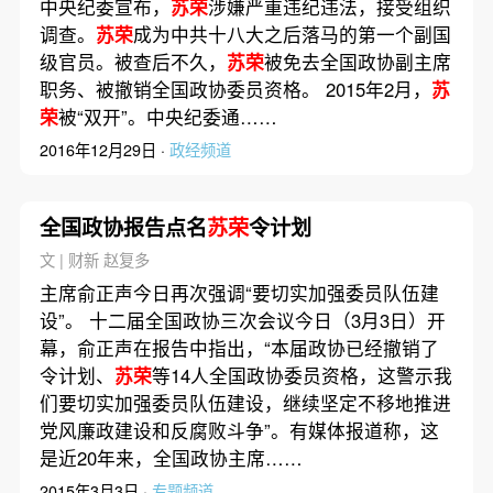
中央纪委宣布，
苏荣
涉嫌严重违纪违法，接受组织
调查。
苏荣
成为中共十八大之后落马的第一个副国
级官员。被查后不久，
苏荣
被免去全国政协副主席
职务、被撤销全国政协委员资格。 2015年2月，
苏
荣
被“双开”。中央纪委通……
2016年12月29日 ·
政经频道
全国政协报告点名
苏荣
令计划
文 | 财新 赵复多
主席俞正声今日再次强调“要切实加强委员队伍建
设”。 十二届全国政协三次会议今日（3月3日）开
幕，俞正声在报告中指出，“本届政协已经撤销了
令计划、
苏荣
等14人全国政协委员资格，这警示我
们要切实加强委员队伍建设，继续坚定不移地推进
党风廉政建设和反腐败斗争”。有媒体报道称，这
是近20年来，全国政协主席……
2015年3月3日 ·
专题频道