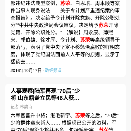
部违纪违法典型案例，
苏荣
、白恩培、周本顺等案
件当事人现身说法……关于令计划严重违纪案的审
查报告》。决定给予令计划开除党籍、开除公职处
分”“中共中央政治局会议审议，决定给予
苏荣
开除
党籍、开除公职处分。” 【解说】周永康、薄熙
来、郭伯雄、徐才厚、令计划、
苏荣
等高级领导干
部落马，表明了党中央坚定不移惩治腐败的鲜明态
度，体现了党纪国法面前人人平等的原则，显示了
猛药去……
2016年10月17日 ·
政经频道
人事观察|陆军再现“70后”少
将 山东籍盖立民等46人获晋
少将
记者 林韵诗
六军官晋升中将；继毛新宇、
苏荣
等之后，“70后”
少将群体迎来新人…… 根据现已公开的资料，军
中“70后”现役少将并不多，包括毛新宇、
苏荣
等。