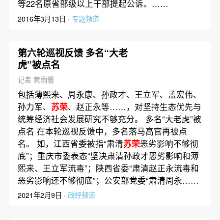
等22名原省部级以上干部提起公诉。……
2016年3月13日 ·
专题频道
第六轮巡视反馈 多名“大老
虎”被点名
记者 黄雨馨
包括薄熙来、周永康、孙政才、王立军、孟宏伟、
孙力军、
苏荣
、赵正永等……，对坚持生态优先与
统筹经济社会发展研究不够充分。 多名“大老虎”被
点名 在本轮巡视反馈中，多名落马高官再被点
名。 如，江西省委被指“肃清
苏荣
恶劣影响不够彻
底”；重庆市委表态“坚决肃清孙政才恶劣影响和薄
熙来、王立军流毒”；陕西省委“肃清赵正永流毒和
恶劣影响还不够彻底”；公安部党委“肃清周永……
2021年2月9日 ·
政经频道