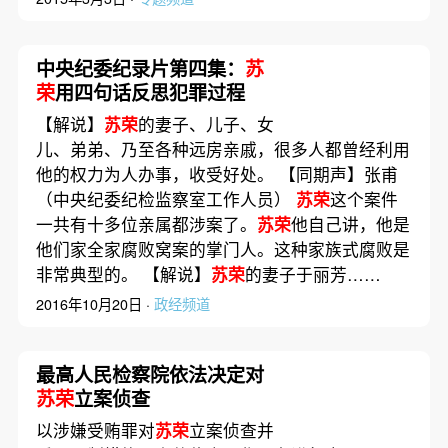
中央纪委纪录片第四集：
苏
荣
用四句话反思犯罪过程
【解说】
苏荣
的妻子、儿子、女
儿、弟弟、乃至各种远房亲戚，很多人都曾经利用
他的权力为人办事，收受好处。 【同期声】张甫
（中央纪委纪检监察室工作人员）
苏荣
这个案件
一共有十多位亲属都涉案了。
苏荣
他自己讲，他是
他们家全家腐败窝案的掌门人。这种家族式腐败是
非常典型的。 【解说】
苏荣
的妻子于丽芳……
2016年10月20日 ·
政经频道
最高人民检察院依法决定对
苏荣
立案侦查
以涉嫌受贿罪对
苏荣
立案侦查并