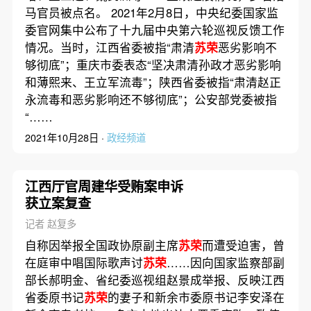
马官员被点名。 2021年2月8日，中央纪委国家监
委官网集中公布了十九届中央第六轮巡视反馈工作
情况。当时，江西省委被指“肃清
苏荣
恶劣影响不
够彻底”；重庆市委表态“坚决肃清孙政才恶劣影响
和薄熙来、王立军流毒”；陕西省委被指“肃清赵正
永流毒和恶劣影响还不够彻底”；公安部党委被指
“……
2021年10月28日 ·
政经频道
江西厅官周建华受贿案申诉
获立案复查
记者 赵复多
自称因举报全国政协原副主席
苏荣
而遭受迫害，曾
在庭审中唱国际歌声讨
苏荣
……因向国家监察部副
部长郝明金、省纪委巡视组赵景成举报、反映江西
省委原书记
苏荣
的妻子和新余市委原书记李安泽在