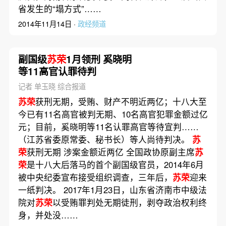
省发生的“塌方式”……
2014年11月14日 ·
政经频道
副国级
苏荣
1月领刑 奚晓明
等11高官认罪待判
记者 单玉晓 综合报道
苏荣
获刑无期，受贿、财产不明近两亿；十八大至
今已有11名高官被判无期、10名高官犯罪金额过亿
元；目前，奚晓明等11名认罪高官等待宣判……
（江苏省委原常委、秘书长）等人尚待判决。
苏
荣
获刑无期 涉案金额近两亿 全国政协原副主席
苏
荣
是十八大后落马的首个副国级官员，2014年6月
被中央纪委宣布接受组织调查，三年后，
苏荣
迎来
一纸判决。 2017年1月23日，山东省济南市中级法
院对
苏荣
以受贿罪判处无期徒刑，剥夺政治权利终
身，并处没……