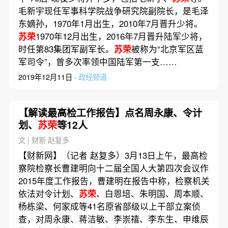
毛新宇现任军事科学院战争研究院副院长，是毛泽
东嫡孙，1970年1月出生，2010年7月晋升少将。
苏荣
1970年12月出生，2016年7月晋升陆军少将，
时任第83集团军副军长。
苏荣
被称为“北京军区蓝
军司令”，曾多次率领中国陆军第一支……
2019年12月11日 ·
政经频道
【解读最高检工作报告】点名周永康、令计
划、
苏荣
等12人
文 | 财新 赵复多
【财新网】（记者 赵复多）3月13日上午，最高检
察院检察长曹建明向十二届全国人大第四次会议作
2015年度工作报告，曹建明在报告中称，检察机关
依法对令计划、
苏荣
、白恩培、朱明国、周本顺、
杨栋梁、何家成等41名原省部级以上干部立案侦
查，对周永康、蒋洁敏、李崇禧、李东生、申维辰