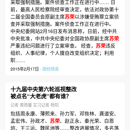
采取强制措施。案件侦查工作正在进行中…… 日
前，最高人民检察院经审查决定，依法对政协第十
二届全国委员会原副主席
苏荣
以涉嫌受贿罪立案侦
查并采取强制措施。案件侦查工作正在进行中。
中央纪委网站2月16日发布消息称，日前，经中共
中央批准，中共中央纪委对全国政协原副主席
苏荣
严重违纪问题进行了立案审查。 经查，
苏荣
违反
组织、人事纪律，个人擅自改变组织决定；利用
职……
2015年2月17日 ·
政经频道
十九届中央第六轮巡视整改
被点名“大老虎”都有谁？
记者 黄雨馨 实习记者 杨阳
包括周永康、薄熙来、孙力军、邓恢林、龚道安、
孟宏伟、孙政才、
苏荣
、赵正永、秦光荣、白恩
培、王三运、魏民洲等……整改进展情况，多名落