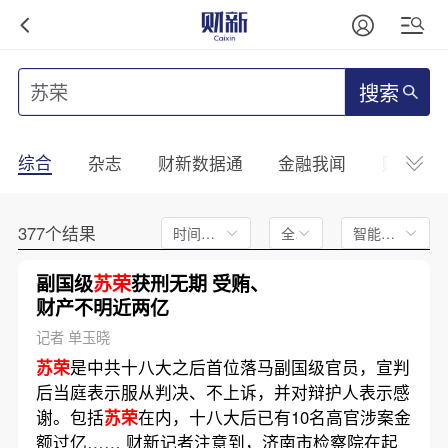
搜索
综合
杂志
财新数据通
金融我闻
财新mini
377个结果
时间不限
全文
智能排序
副国级
苏荣
获刑无期 受贿、
财产不明近两亿
记者 单玉晓
苏荣
是中共十八大之后首位落马副国级官员，宣判
后当庭表示服从判决、不上诉，并对辩护人表示感
谢。包括
苏荣
在内，十八大后已有10名高官涉案金
额过亿…… 财新记者注意到，济南市检察院在起