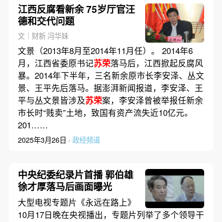
江西反腐看新余 75岁厅官汪
德和交代问题
文｜财新 冯华妹
文景（2013年8月至2014年11月任）。 2014年6
月，江西省委原书记
苏荣
落马后，江西掀起反腐风
暴。2014年下半年，三名新余原市长李安泽、丛文
景、王平先后落马。据澎湃新闻报道，李安泽、王
平与丛文景皆涉及
苏荣
案，李安泽曾被举报任新余
市长时“贱卖”土地，致国有资产流失近10亿元。
201……
2025年3月26日 ·
政经频道
中央纪委纪录片首播 郭伯雄
徐才厚落马后画面曝光
大型电视专题片《永远在路上》
10月17日晚在央视播出，专题片列举了多个领导干