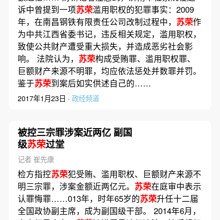
诉中曾提到一项
苏荣
滥用职权的犯罪事实：2009
年，在南昌钢铁有限责任公司改制过程中，
苏荣
作
为中共江西省委书记，违反相关规定，滥用职权，
致使公共财产遭受重大损失，并造成恶劣社会影
响。 法院认为，
苏荣
构成受贿罪、滥用职权罪、
巨额财产来源不明罪，均应依法惩处并数罪并罚。
鉴于
苏荣
到案后如实供述自己的……
2017年1月23日 ·
政经频道
被控三宗罪涉案近两亿 副国
级
苏荣
过堂
记者 崔先康
检方指控
苏荣
犯受贿、滥用职权、巨额财产来源不
明三宗罪，涉案金额近两亿元。
苏荣
在庭审中表示
认罪悔罪……013年，时年65岁的
苏荣
升任十二届
全国政协副主席，成为副国级干部。 2014年6月，