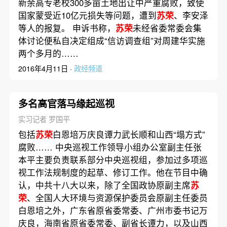
新余高专老校300多亩土地出让中严重腐败，致使
国家蒙受近10亿元损失等问题，遭到
苏荣
、李安泽
等人的报复。 申诉书称，
苏荣
未经省委常委会集
体讨论便私自决定组成“信访调查组”对周建华实施
两个多月的……
2016年4月11日 ·
政经频道
多名高官落马缘起巡视
实习记者 罗国平
包括
苏荣
白恩培万庆良谭力武长顺和山西“塌方式”
腐败…… 中央巡视工作领导小组办公室副主任张
本平主要负责联系部分中央巡视组，参加过多项巡
视工作法规制度的起草、修订工作。他在节目中确
认，中共十八大以来，除了全国政协原副主席
苏
荣
、全国人大环境与资源保护委员会原副主任委员
白恩培之外，广东省原省委常委、广州市委书记万
庆良，海南省原省委常委、副省长谭力，以及山西