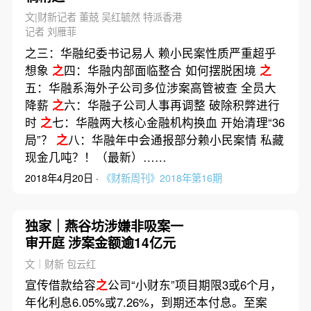
文|财新记者 董兢 吴红毓然 特派香港
记者 刘雁菲
之三：华融纪委书记易人 赖小民案性质严重超乎
想象
之
四：华融内部面临整合 如何摆脱困境
之
五：华融系海外子公司多位涉案高管被查 全员大
降薪
之
六：华融子公司人事再调整 破除积弊进行
时
之
七：华融两大核心金融机构换血 开始清理“36
局”？
之
八：华融年中会通报部分赖小民案情 私藏
现金几吨？！（最新）……
2018年4月20日 ·
《财新周刊》2018年第16期
独家｜燕谷坊涉嫌非吸案一
审开庭 涉案金额逾14亿元
文｜财新 包云红
宣传借款给容
之
公司“小财东”项目期限3或6个月，
年化利息6.05%或7.26%，到期还本付息。至案