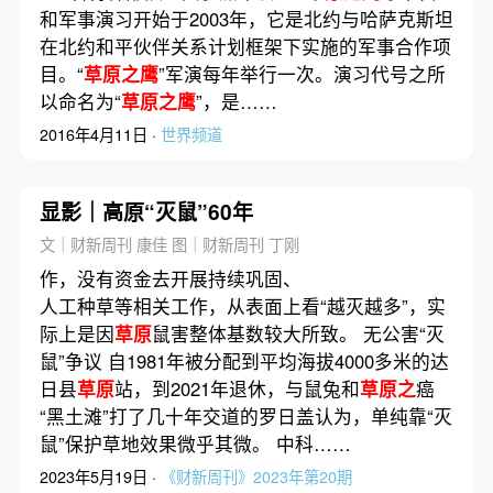
和军事演习开始于2003年，它是北约与哈萨克斯坦
在北约和平伙伴关系计划框架下实施的军事合作项
目。“
草原之鹰
”军演每年举行一次。演习代号之所
以命名为“
草原之鹰
”，是……
2016年4月11日 ·
世界频道
显影｜高原“灭鼠”60年
文｜财新周刊 康佳 图｜财新周刊 丁刚
作，没有资金去开展持续巩固、
人工种草等相关工作，从表面上看“越灭越多”，实
际上是因
草原
鼠害整体基数较大所致。 无公害“灭
鼠”争议 自1981年被分配到平均海拔4000多米的达
日县
草原
站，到2021年退休，与鼠兔和
草原之
癌
“黑土滩”打了几十年交道的罗日盖认为，单纯靠“灭
鼠”保护草地效果微乎其微。 中科……
2023年5月19日 ·
《财新周刊》2023年第20期