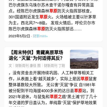
巴尔虎旗东乌珠尔苏木查干诺尔嘎查有异常高温
点，经陈巴尔虎旗森林
草原
防灭火指挥部核查，
301国道附近发生
草原
火。火场植被主要以针茅草
为主，西北风7～8级。 发现火情后，呼伦贝尔市
陈巴尔虎旗森林
草原
防灭火指挥部迅……
2023年5月2日 ·
财新mini+
【周末特供】青藏高原草场
退化 “灭鼠”为何适得其反？
文｜财新周刊 康佳 图｜财新周刊 丁刚
，没有资金去开展持续巩固、人工种草等相关工
作，从表面上看“越灭越多”，实际上是因
草原
鼠害
整体基数较大所致。 无公害“灭鼠”争议 自1981年
被分配到平均海拔4000多米的达日县
草原
站，到
2021年退休，与鼠兔和
草原之
癌“黑土滩”打了几十
年交道的罗日盖认为，单纯靠“灭鼠”保护草地效果