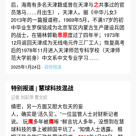
后，海南有多名天津籍或曾在天津与
之
共事过的官
员落马……月出生），天津人。据《中华儿女》
2013年的一篇报道称，1969年5月，不满17岁的初
中毕业生罗保铭成为北京军区内蒙古生产建设兵团
的战士，在锡林郭勒
草原
度过了四年半；1973年
12月返回天津成为无线电元件三厂工人；恢复高考
后的1978年11月进入天津师范专科学校（天津师
范大学前身）中文系中文专业学习……
2025年1月24日 ·
政经频道
特别报道 | 慧球科技混战
记者 刘彩萍 曹文姣
缜密，另一方面又胆大包天的妄
人，确实是‘活久见’。”一位监管人士对财新记者
说。 玩
鹰
多年被
鹰
啄 “鲜言坑人多年，没想到在慧
球科技的事上被顾国平坑了。”知情人士透露。 根