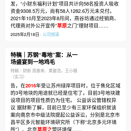
发，“小财东福利计划”项目共计向58名投资人吸收
资金9308.5万元，尚有58人1282.6万元未兑付。
2021年10月至2023年8月间，燕谷坊通过经销商、
代理商对外公开宣传“
草原
之门”理财项目……
2025年2月18日 ·
公司频道
特稿｜苏钢“毒地”案：从一
场盛宴到一地鸡毛
特稿｜财新 周泰来、黄晏浩，王小璐
（实习）
告，在
2016
年受让苏州绿岸项目时，位于焦化区域
的3号地块的用途就已经是住宅了。目前3号地块建
设项目的项目性质仍为住宅。 公益诉讼管辖权异
议 据财新了解，目前已至少有三家环保组织就该
案向南京市中级法院提起公益诉讼，分别是北京市
昌平区多元智能环境研究所（下称“北京多元环境
所”）、北京
草原之
盟环境保……