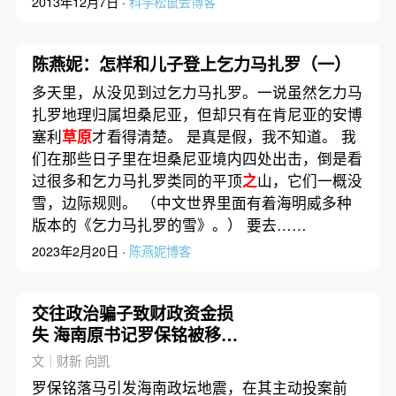
2013年12月7日 ·
科学松鼠会博客
陈燕妮：怎样和儿子登上乞力马扎罗（一）
多天里，从没见到过乞力马扎罗。一说虽然乞力马
扎罗地理归属坦桑尼亚，但却只有在肯尼亚的安博
塞利
草原
才看得清楚。 是真是假，我不知道。 我
们在那些日子里在坦桑尼亚境内四处出击，倒是看
过很多和乞力马扎罗类同的平顶
之
山，它们一概没
雪，边际规则。 （中文世界里面有着海明威多种
版本的《乞力马扎罗的雪》。） 要去……
2023年2月20日 ·
陈燕妮博客
交往政治骗子致财政资金损
失 海南原书记罗保铭被移送
司法
文｜财新 向凯
罗保铭落马引发海南政坛地震，在其主动投案前