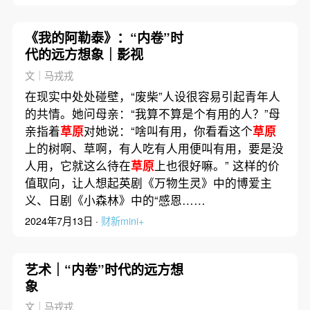
《我的阿勒泰》：“内卷”时
代的远方想象｜影视
文｜马戎戎
在现实中处处碰壁，“废柴”人设很容易引起青年人
的共情。她问母亲：“我算不算是个有用的人？”母
亲指着
草原
对她说：“啥叫有用，你看看这个
草原
上的树啊、草啊，有人吃有人用便叫有用，要是没
人用，它就这么待在
草原
上也很好嘛。” 这样的价
值取向，让人想起英剧《万物生灵》中的博爱主
义、日剧《小森林》中的“感恩……
2024年7月13日 ·
财新mini+
艺术｜“内卷”时代的远方想
象
文｜马戎戎