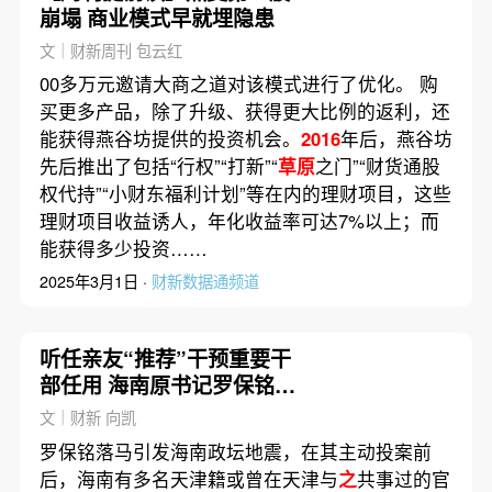
崩塌 商业模式早就埋隐患
文｜财新周刊 包云红
00多万元邀请大商之道对该模式进行了优化。 购
买更多产品，除了升级、获得更大比例的返利，还
能获得燕谷坊提供的投资机会。
2016
年后，燕谷坊
先后推出了包括“行权”“打新”“
草原
之门”“财货通股
权代持”“小财东福利计划”等在内的理财项目，这些
理财项目收益诱人，年化收益率可达7%以上；而
能获得多少投资……
2025年3月1日 ·
财新数据通频道
听任亲友“推荐”干预重要干
部任用 海南原书记罗保铭被
逮捕
文｜财新 向凯
罗保铭落马引发海南政坛地震，在其主动投案前
后，海南有多名天津籍或曾在天津与
之
共事过的官