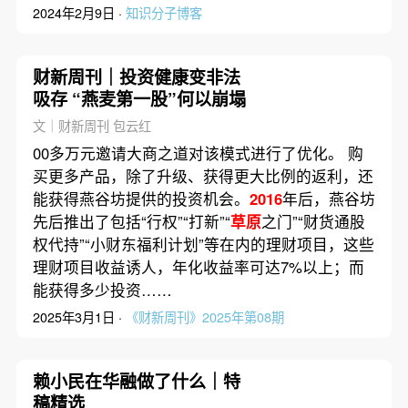
2024年2月9日 ·
知识分子博客
财新周刊｜投资健康变非法
吸存 “燕麦第一股”何以崩塌
文｜财新周刊 包云红
00多万元邀请大商之道对该模式进行了优化。 购
买更多产品，除了升级、获得更大比例的返利，还
能获得燕谷坊提供的投资机会。
2016
年后，燕谷坊
先后推出了包括“行权”“打新”“
草原
之门”“财货通股
权代持”“小财东福利计划”等在内的理财项目，这些
理财项目收益诱人，年化收益率可达7%以上；而
能获得多少投资……
2025年3月1日 ·
《财新周刊》2025年第08期
赖小民在华融做了什么｜特
稿精选