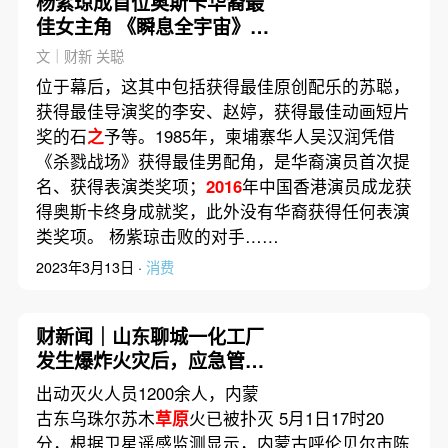
杨紫琼成首位奥斯卡华裔最
佳女主角 《瞬息全宇宙》横
扫七大奖
文｜财新 关聪
位于幕后，这其中包括获得最佳原创配乐的苏聪，
获得最佳导演奖的李安、赵婷，获得最佳动画短片
奖的石
之
予等。1985年，柬埔寨华人吴汉润凭借
《杀戮战场》获得最佳男配角，是华裔演员首次提
名、获得表演类奖项；
2016
年中国香港演员成龙获
得奥斯卡终身成就奖，此外没有华裔获得任何表演
类奖项。 杨紫琼击败的对手……
2023年3月13日 ·
消费
财新闻｜山东聊城一化工厂
发生爆炸火灾后，应急管理
部紧急发布事故警示
出动灭火人员1200余人，内蒙
古东乌珠尔苏木
草原
火已被扑灭 5月1日17时20
分，根据卫星遥感监测显示，内蒙古呼伦贝尔市陈