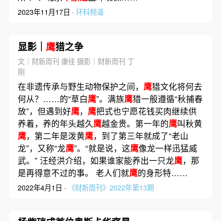
2023年11月17日 ·
环科频道
显影｜
鹰
猎之争
文｜财新周刊 康佳 摄影｜财新周刊 丁
刚
在非遗传承与野生动物保护之间，
鹰
猎文化将何去
何从？……的“草白
鹰
”。满族
鹰
猎一般遵循“秋捕春
放”，但遇到好
鹰
，
鹰
把式也宁愿花钱买肉继续供
养着，养的年头越久
鹰
越金贵。第一年的
鹰
叫秋黄
鹰
，第二年是泼黄
鹰
，到了第三年就成了“老山
龙”，又称“龙
鹰
”。“就是说，这
鹰
像龙一样迅猛威
武。” 汪经洪介绍，如果谁家能养出一只龙
鹰
，那
是再得意不过的事。 老人们就
鹰
的身形特……
2022年4月1日 ·
《财新周刊》2022年第13期