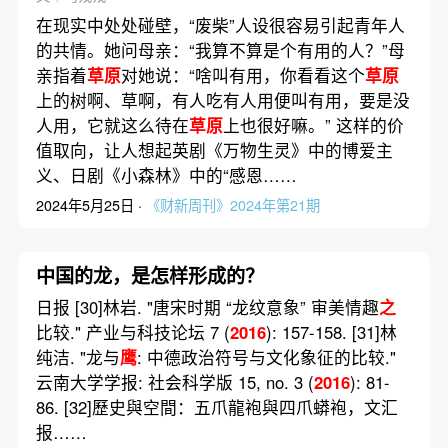
在现实中处处碰壁，“废柴”人设很容易引起青年人
的共情。她问母亲：“我算不算是个有用的人？”母
亲指着
草原
对她说：“啥叫有用，你看看这个
草原
上的树啊、草啊，有人吃有人用便叫有用，要是没
人用，它就这么待在
草原
上也很好嘛。” 这样的价
值取向，让人想起英剧《万物生灵》中的博爱主
义、日剧《小森林》中的“感恩……
2024年5月25日 ·
《财新周刊》2024年第21期
中国的龙，是怎样形成的？
日报 [30]林岩. "唐宋时期 “龙纹意象” 审美情趣
之
比较." 产业与科技论坛 7 (
2016
): 157-158. [31]林
纯洁. "龙与
鹰
: 中德政治符号与文化象征的比较."
云南大学学报: 社会科学版 15, no. 3 (
2016
): 81-
86. [32]歷史與空間：五爪龍袍與四爪蟒袍，文汇
报……