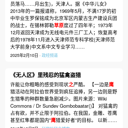
员落马……月出生)，天津人。据《中华儿女》
2013年的一篇报道称，1969年5月，不满17岁的初
中毕业生罗保铭成为北京军区内蒙古生产建设兵团
的战士，在锡林郭勒
草原
度过了四年半；1973年
12月返回天津成为无线电元件三厂工人；恢复高考
后的1978年11月进入天津师范专科学校(天津师范
大学前身)中文系中文专业学习……
2025年2月10日 ·
政经频道
《无人区》里残忍的猛禽盗猎
许能让你粗略的感受到现状
之
严酷。 【一边是
鹰
猎活动在阿拉伯世界受到疯狂追捧，另一边则是野
生猎隼的种群数量急剧减少。图片来源：Wiki
Commons / Dr Sundev Gombobaatar()】 对猛禽的
占有欲，并不止限于阿拉伯。在我国，金雕、苍鹰
甚至红隼都是国内"
鹰
猎爱好者"的目标。 以新……