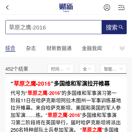
搜索
综合
杂志
财新数据通
金融我闻
财新mini
452个结果
时间不限
全文
智能排序
“
草原之鹰
-
2016
”多国维和军演拉开帷幕
代号为“
草原之鹰
-
2016
”的多国维和军事演习第一
阶段11日在哈萨克斯坦阿拉木图州一军事训练基地
拉开帷幕。来自哈萨克斯坦、美国和英国的军人参
加军演……练。“
草原之鹰
-
2016
”多国维和军事演
习第二阶段将在英国举行，届时哈萨克斯坦将派出
250名特种部队士兵参加军演。 “
草原之鹰
”多国维