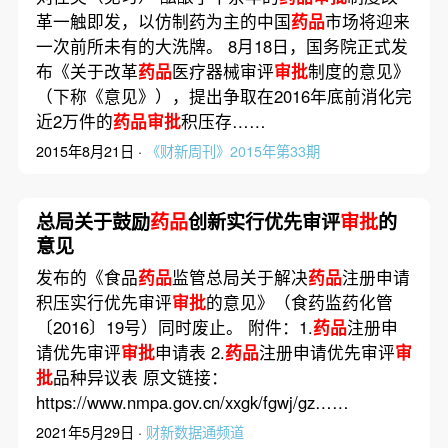
革一触即发，以仿制药为主的中国
药品
市场将迎来
一次前所未有的大洗牌。 8月18日，国务院正式发
布《关于改革
药品
医疗器械审评
审批
制度的意见》
（下称《意见》），提出争取在2016年底前消化完
近2万件的
药品审批
积压存……
2015年8月21日 ·
《财新周刊》2015年第33期
总局关于鼓励
药品
创新实行优先审评
审批
的
意见
发布的《食品
药品
监管总局关于解决
药品
注册申请
积压实行优先审评
审批
的意见》（食药监药化管
〔2016〕19号）同时废止。 附件：1.
药品
注册申
请优先审评
审批
申请表 2.
药品
注册申请优先审评
审
批
品种异议表 原文链接：
https://www.nmpa.gov.cn/xxgk/fgwj/gz……
2021年5月29日 ·
财新数据通频道