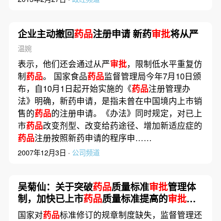
企业主动撤回
药品
注册申请 新药
审批
将从严
温婉
表示，他们还会通过从严
审批
，限制低水平重复仿
制
药品
。 国家食品
药品
监督管理局今年7月10日颁
布，自10月1日起开始实施的《
药品
注册管理办
法》明确，新药申请，是指未曾在中国境内上市销
售的
药品
的注册申请。《办法》同时规定，对已上
市
药品
改变剂型、改变给药途径、增加新适应症的
药品
注册按照新药申请的程序申……
2007年12月3日 ·
公司频道
吴菊仙：关于突破
药品
质量标准
审批
管理体
制，加快已上市
药品
质量标准提高的
审批
进
度和质量的提案
国家对
药品
标准修订的规章制度缺失，监督管理还