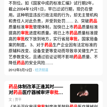
不到位。如《国家中成药标准汇编》试行期2年，
截止2004年12月1日，早已过试行期，现仍在使
用。这种明显违反行政法规的行为，却无主管机构
和责任人对此负责，并受到处罚…… 2、突破
药品
质量标准
审批
管理体制，加快已上市
药品
质量标准
提高的
审批
进度和质量。将已上市
药品
质量标准提
高的
审批
权下放到地方，实行省局
审批
，国家局备
案的制度。 3、对于
药品
生产企业因有法定标准的
原辅料改变、设备变更等变动而导致非关键生产工
艺参数变化，且通过验证证明不影响
药品
质量、不
降低
药品
的安全风险……
2012年3月12日 ·
经济频道
药品
体制改革正逢其时——
对
药品
医疗器械审评
审批
改
革方案的解读和几点补充意
文 | 贾平
见
《关于深化审评
审批
制度改革鼓励
药品
医疗器械创