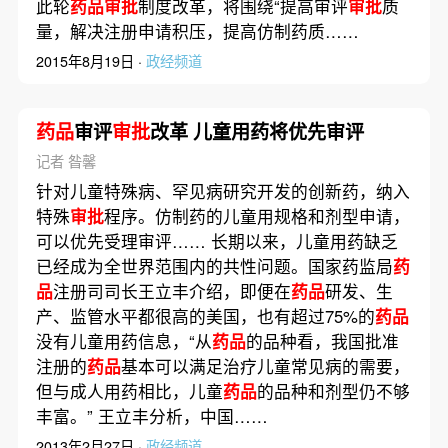
此轮
药品审批
制度改革，将围绕“提高审评
审批
质
量，解决注册申请积压，提高仿制药质……
2015年8月19日 ·
政经频道
药品
审评
审批
改革 儿童用药将优先审评
记者 昝馨
针对儿童特殊病、罕见病研究开发的创新药，纳入
特殊
审批
程序。仿制药的儿童用规格和剂型申请，
可以优先受理审评…… 长期以来，儿童用药缺乏
已经成为全世界范围内的共性问题。国家药监局
药
品
注册司司长王立丰介绍，即便在
药品
研发、生
产、监管水平都很高的美国，也有超过75%的
药品
没有儿童用药信息，“从
药品
的品种看，我国批准
注册的
药品
基本可以满足治疗儿童常见病的需要，
但与成人用药相比，儿童
药品
的品种和剂型仍不够
丰富。” 王立丰分析，中国……
2013年2月27日 ·
政经频道