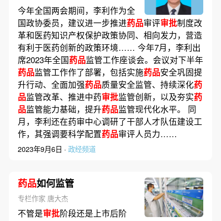
今年全国两会期间，李利作为全
国政协委员，建议进一步推进
药品
审评
审批
制度改
革和医药知识产权保护政策协同、相向发力，营造
有利于医药创新的政策环境…… 今年7月，李利出
席2023年全国
药品
监管工作座谈会。会议对下半年
药品
监管工作作了部署，包括实施
药品
安全巩固提
升行动、全面加强
药品
质量安全监管、持续深化
药
品
监管改革、推进中药
审批
监管创新，以及夯实
药
品
监管能力基础，提升
药品
监管现代化水平。 同
月，李利还在药审中心调研了干部人才队伍建设工
作，其强调要科学配置
药品
审评人员力……
2023年9月6日 ·
政经频道
药品
如何监管
专栏作家 唐大杰
不管是
审批
阶段还是上市后阶