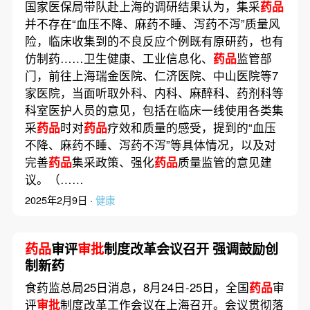
国家医保局带队赴上海的调研结果认为，集采
药品
并不存在“血压不降、麻药不睡、泻药不泻”质量风
险，临床收集到的不良反应个例既有原研药，也有
仿制药……卫生健康、工业信息化、
药品
监管部
门，前往上海瑞金医院、仁济医院、中山医院等7
家医院，当面听取外科、内科、麻醉科、药剂科等
科室医护人员的意见，包括在临床一线使用各类集
采
药品
时对
药品
疗效和质量的感受，提到的“血压
不降、麻药不睡、泻药不泻”等具体情况，以及对
完善
药品
集采政策、强化
药品
质量监管的意见建
议。（……
2025年2月9日 ·
健康
药品
审评
审批
制度改革会议召开 强调鼓励创
制新药
食药监总局25日消息，8月24日-25日，全国
药品
审
评
审批
制度改革工作会议在上海召开。会议贯彻落