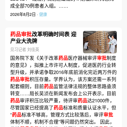
成全部70例患者入组。……
2026年8月2日 ·
健康
药品审批
改革明确时间表 迎
产业大洗牌
见习记者 刘佳英
国务院下发《关于改革
药品
医疗器械审评
审批
制度
的意见》，拟推上市许可人制度，促进医药行业转
型升级，并承诺争取2016年底前消化完近两万件的
药品审批
积压存量。学界认为，该方案还需一系列
配套细则，目前
药品
监管法律法规的整体思路亟须
转变……局长吴浈在新闻发布会上公开表示，目前
药品
审评积压比较严重，待评审
药品
达21000件，
尽管国家已经提高了
药品
标准和质量认证水平，但
“
药品
标准不够高，管理方式比较落后，审评
审批
体制不顺，机制不合理”等问题仍然突出。 因此，