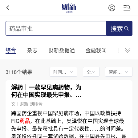
搜索
综合
杂志
财新数据通
金融我闻
财新mini
3118个结果
时间不限
全文
智能排序
解药｜一款罕见病药物，为
何在中国实现最先申报、最
先获批？
文｜财新 刘栩含
跨国药企重视中国罕见病市场，中国以政策扶持
FIC
药品
，在此基础上，奥泽悦在中国实现全球最
先申报、最先获批具有一定代表性……的时间差。
奥泽悦依托同一套试验数据，在中国最先申报、最