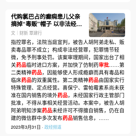
代购氯巴占的癫痫患儿父亲
摘掉“毒贩”帽子 以非法经营
定罪免刑
文｜财新 覃建行
指控罪名，法院当庭宣判，被告人胡阿弟走私、贩
卖毒品罪不成立；构成非法经营罪，犯罪情节轻
微，免予刑事处罚。该案审理期间，国家出台了相
关
药品
临时进口方案，并加快了仿制药
审批
……第
二类精神
药品
，因能够使人形成瘾癖而具有毒品和
临床
药品
的双重属性。第二类精神
药品
由国家实行
特殊管理、定点经营。喜保宁、雷帕霉素系尚未获
准在国内销售的境外
药品
，未经国家行政主管部门
批准，不得从事相关经营活动。本案中，被告人胡
阿弟明知涉案
药品
未经许可不得擅自销售，仍在自
建的微信群中多次发布
药品
销售信息，……
2023年3月31日 ·
政经频道