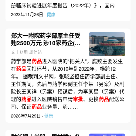
册临床试验进展年度报告（2022年）》，国内……
2023年11月26日 ·
健康
郑大一附院药学部原主任受
贿2500万元 涉10家药企(含
视频)
文｜财新 周信达
药学部是
药品
进入医院的“把关人”，腐败主要发生
在
药品
回扣环节，从2010年到2022年，横跨12
年。 据裁判文书网，张晓坚担任药学部副主任、
主任期间，先后与药学部副主任李某（另案）及副
院长王某祥（另案）预谋后，为李某星（另案）代
理的
药品
进入医院销售申请
审批
、更换
药品
配送公
司、保证
药品
业务量、药……
2026年7月29日 ·
健康