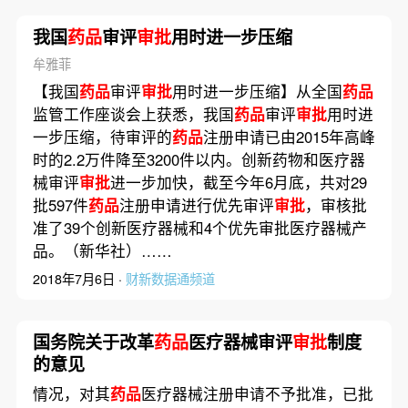
我国
药品
审评
审批
用时进一步压缩
牟雅菲
【我国
药品
审评
审批
用时进一步压缩】从全国
药品
监管工作座谈会上获悉，我国
药品
审评
审批
用时进
一步压缩，待审评的
药品
注册申请已由2015年高峰
时的2.2万件降至3200件以内。创新药物和医疗器
械审评
审批
进一步加快，截至今年6月底，共对29
批597件
药品
注册申请进行优先审评
审批
，审核批
准了39个创新医疗器械和4个优先审批医疗器械产
品。（新华社）……
2018年7月6日 ·
财新数据通频道
国务院关于改革
药品
医疗器械审评
审批
制度
的意见
情况，对其
药品
医疗器械注册申请不予批准，已批