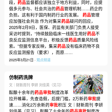
段，
药品
监督都应该独立于地方利益，同时，应提
倡多元参与、社会共治的
药品
管理机制……药企的
负担。这有利于国内制药行业的发展。
药品
管理
应加强社会共治 作为对集采
药品
疑问的回应，
2025年2月9日，医保、药监有关部门负责人接受
采访时提到，“持续鼓励临床一线医生用好
药品
不
良反应监测信息平台，积极反馈
药品
质量风险线
索。”但据专家反映，集采
药品
没有临床药物不良
反应监测报告（要求），而原……
2025年3月21日 ·
观点频道
仿制药洗牌
文｜财新周刊 李妍 刘佳英（见习）
酝酿十余年的
药品审批
制度改革
拉开帷幕，先查造假，后提门槛，2万新药
审批
提
速……消化2万余新药
审批
积压 文｜财新周刊 李妍
刘佳英（见习） 酝酿了十余年的
药品审批
制度改