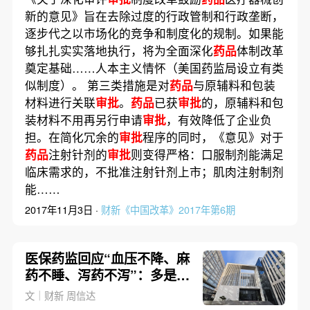
新的意见》旨在去除过度的行政管制和行政垄断，
逐步代之以市场化的竞争和制度化的规制。如果能
够扎扎实实落地执行，将为全面深化
药品
体制改革
奠定基础……人本主义情怀（美国药监局设立有类
似制度）。 第三类措施是对
药品
与原辅料和包装
材料进行关联
审批
。
药品
已获
审批
的，原辅料和包
装材料不用再另行申请
审批
，有效降低了企业负
担。在简化冗余的
审批
程序的同时，《意见》对于
药品
注射针剂的
审批
则变得严格：口服制剂能满足
临床需求的，不批准注射针剂上市；肌肉注射制剂
能……
2017年11月3日 ·
财新《中国改革》2017年第6期
医保药监回应“血压不降、麻
药不睡、泻药不泻”：多是他
人转述和主观感受
文｜财新 周信达