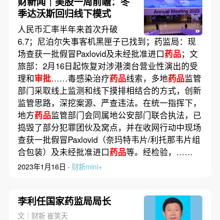
财新闻｜美股一周前瞻：冬
季达沃斯回归线下模式
人民币汇率半年来首次升破
6.7；尼泊尔失事客机黑匣子已找到；药监局：现
场查获一批假冒Paxlovid及未经批准进口
药品
；文
旅部：2月16日起恢复对涉港澳台营业性演出的受
理和
审批
……毒感染治疗
药品
线索，多地
药品
监管
部门采取线上监测和线下摸排相结合的方式，创新
监管思路，深挖案源、严查违法。在统一指挥下，
地方
药品
监管部门会同属地公安部门联合执法，已
捣毁了部分犯罪团伙及窝点，并在收网行动中现场
查获一批假冒Paxlovid（奈玛特韦片/利托那韦片组
合包装）及未经批准进口
药品
等。经检验，……
2023年1月16日 ·
财新mini+
李利任国家药监局局长
文｜财新 崔笑天