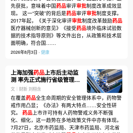
先获批，意味着中国
药品
审评
审批
制度改革成效显
现。 这一“突破”的背后是
药品
审评
审批
制度支撑。
2017年起，《关于深化审评
审批
制度改革鼓励
药品
医疗器械创新的意见》《接受
药品
境外临床试验数
据的技术指导原则》等文件出台，从政策和技术层
面明确，符合国……
2026年8月3日 ·
健康
上海加强
药品
上市后主动监
测 率先正式施行省级管理办
法(含视频)
文｜财新 刘栩含
在覆盖
药品
全生命周期的安全管理体系中，药物警
戒作用凸显；《办法》有两大特点……安全性研
究。
药品
上市许可持有人药物警戒义务不断强
化、细化，这一趋势在多地政策文件中亦有体现。
7月27日，北京市药监局、天津市药监局、河北省