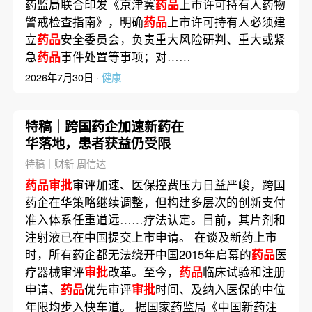
药监局联合印发《京津冀
药品
上市许可持有人药物
警戒检查指南》，明确
药品
上市许可持有人必须建
立
药品
安全委员会，负责重大风险研判、重大或紧
急
药品
事件处置等事项；对……
2026年7月30日 ·
健康
特稿｜跨国药企加速新药在
华落地，患者获益仍受限
特稿｜财新 周信达
药品审批
审评加速、医保控费压力日益严峻，跨国
药企在华策略继续调整，但构建多层次的创新支付
准入体系任重道远……疗法认定。目前，其片剂和
注射液已在中国提交上市申请。 在谈及新药上市
时，所有药企都无法绕开中国2015年启幕的
药品
医
疗器械审评
审批
改革。至今，
药品
临床试验和注册
申请、
药品
优先审评
审批
时间、及纳入医保的中位
年限均步入快车道。 据国家药监局《中国新药注