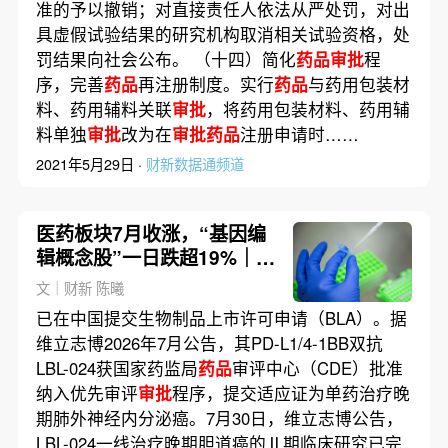
准的予以撤销；对直接责任人依法从严处罚，对出
具虚假试验结果的研究机构取消相关试验资格，处
罚结果向社会公布。 （十四）简化
药品审批
程
序，完善
药品
再注册制度。实行
药品
与药用包装材
料、药用辅料关联
审批
，将药用包装材料、药用辅
料单独
审批
改为在
审批药品
注册申请时……
2021年5月29日 ·
财新数据通频道
医药板块7月收涨，“基因编
辑概念股”一日跌超19%｜医
药股周报
文｜财新 陈曦
已在中国提交生物制品上市许可申请（BLA）。据
维立志博2026年7月公告，其PD-L1/4-1BB双抗
LBL-024获国家药监局
药品
审评中心（CDE）批准
纳入优先审评
审批
程序，提交适应证为单药治疗晚
期肺外神经内分泌癌。7月30日，维立志博公告，
LBL-024一线治疗晚期胆道癌的Ⅱ期临床研究已完