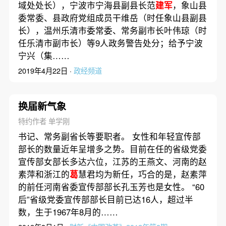
域处处长），宁波市宁海县副县长范
建军
，象山县
委常委、县政府党组成员干维岳（时任象山县副县
长），温州乐清市委常委、常务副市长叶伟琼（时
任乐清市副市长）等9人政务警告处分；给予宁波
宁兴（集……
2019年4月22日 ·
政经频道
换届新气象
特约作者 单学刚
书记、常务副省长等要职者。 女性和年轻宣传部
部长的数量近年呈增多之势。目前在任的省级党委
宣传部女部长多达六位，江苏的王燕文、河南的赵
素萍和浙江的
葛
慧君均为新任，巧合的是，赵素萍
的前任河南省委宣传部部长孔玉芳也是女性。 “60
后”省级党委宣传部部长目前已达16人，超过半
数，生于1967年8月的……