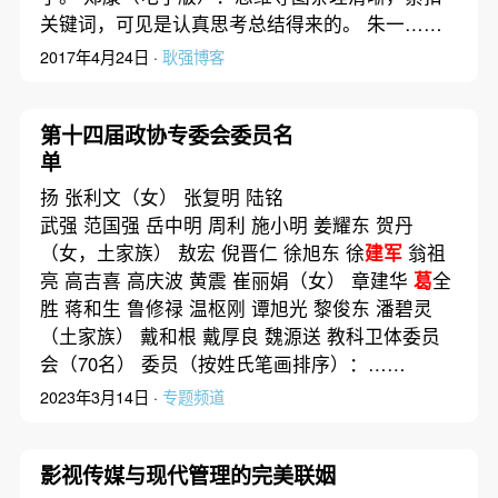
关键词，可见是认真思考总结得来的。 朱一……
2017年4月24日 ·
耿强博客
第十四届政协专委会委员名
单
扬 张利文（女） 张复明 陆铭
武强 范国强 岳中明 周利 施小明 姜耀东 贺丹
（女，土家族） 敖宏 倪晋仁 徐旭东 徐
建军
翁祖
亮 高吉喜 高庆波 黄震 崔丽娟（女） 章建华
葛
全
胜 蒋和生 鲁修禄 温枢刚 谭旭光 黎俊东 潘碧灵
（土家族） 戴和根 戴厚良 魏源送 教科卫体委员
会（70名） 委员（按姓氏笔画排序）：……
2023年3月14日 ·
专题频道
影视传媒与现代管理的完美联姻