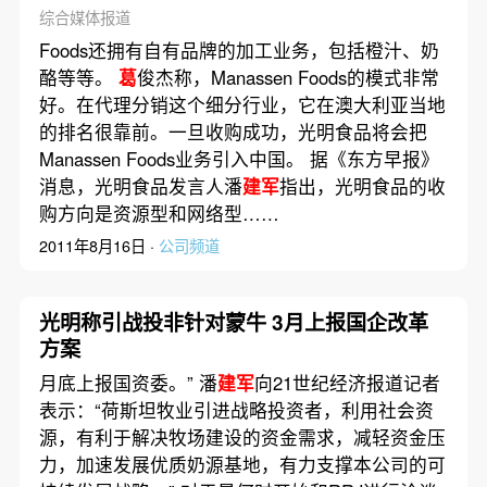
综合媒体报道
Foods还拥有自有品牌的加工业务，包括橙汁、奶
酪等等。
葛
俊杰称，Manassen Foods的模式非常
好。在代理分销这个细分行业，它在澳大利亚当地
的排名很靠前。一旦收购成功，光明食品将会把
Manassen Foods业务引入中国。 据《东方早报》
消息，光明食品发言人潘
建军
指出，光明食品的收
购方向是资源型和网络型……
2011年8月16日 ·
公司频道
光明称引战投非针对蒙牛 3月上报国企改革
方案
月底上报国资委。” 潘
建军
向21世纪经济报道记者
表示：“荷斯坦牧业引进战略投资者，利用社会资
源，有利于解决牧场建设的资金需求，减轻资金压
力，加速发展优质奶源基地，有力支撑本公司的可