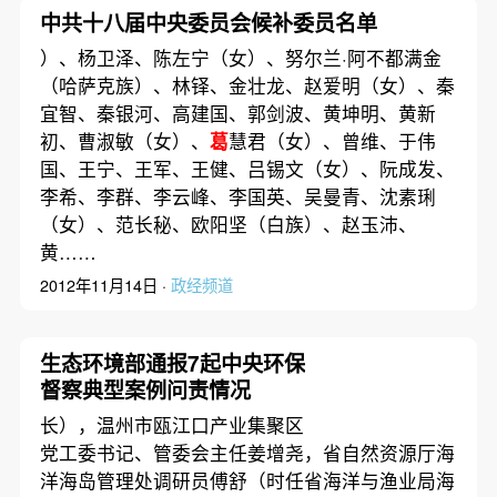
中共十八届中央委员会候补委员名单
）、杨卫泽、陈左宁（女）、努尔兰·阿不都满金
（哈萨克族）、林铎、金壮龙、赵爱明（女）、秦
宜智、秦银河、高建国、郭剑波、黄坤明、黄新
初、曹淑敏（女）、
葛
慧君（女）、曾维、于伟
国、王宁、王军、王健、吕锡文（女）、阮成发、
李希、李群、李云峰、李国英、吴曼青、沈素琍
（女）、范长秘、欧阳坚（白族）、赵玉沛、
黄……
2012年11月14日 ·
政经频道
生态环境部通报7起中央环保
督察典型案例问责情况
长），温州市瓯江口产业集聚区
党工委书记、管委会主任姜增尧，省自然资源厅海
洋海岛管理处调研员傅舒（时任省海洋与渔业局海