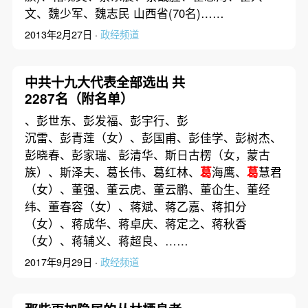
文、魏少军、魏志民 山西省(70名)……
2013年2月27日 ·
政经频道
中共十九大代表全部选出 共
2287名（附名单）
、彭世东、彭发福、彭宇行、彭
沉雷、彭青莲（女）、彭国甫、彭佳学、彭树杰、
彭晓春、彭家瑞、彭清华、斯日古楞（女，蒙古
族）、斯泽夫、葛长伟、葛红林、
葛
海鹰、
葛
慧君
（女）、董强、董云虎、董云鹏、董仚生、董经
纬、董春容（女）、蒋斌、蒋乙嘉、蒋扣分
（女）、蒋成华、蒋卓庆、蒋定之、蒋秋香
（女）、蒋辅义、蒋超良、……
2017年9月29日 ·
政经频道