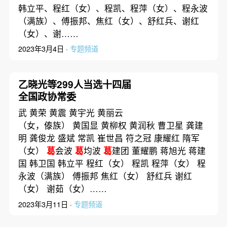
韩立平、程红（女）、程凯、程萍（女）、程永波
（满族）、傅振邦、焦红（女）、舒红兵、谢红
（女）、谢……
2023年3月4日 ·
专题频道
乙晓光等299人当选十四届
全国政协常委
武 黄荣 黄震 黄宇光 黄丽云
（女，傣族） 黄国显 黄柳权 黄润秋 曹卫星 龚建
明 龚俊龙 盛斌 常凯 崔世昌 符之冠 康耀红 隋军
（女）
葛
会波
葛
均波
葛
建团 董耀鹏 蒋旭光 蒋建
国 韩卫国 韩立平 程红（女） 程凯 程萍（女） 程
永波（满族） 傅振邦 焦红（女） 舒红兵 谢红
（女） 谢茹（女）……
2023年3月11日 ·
专题频道