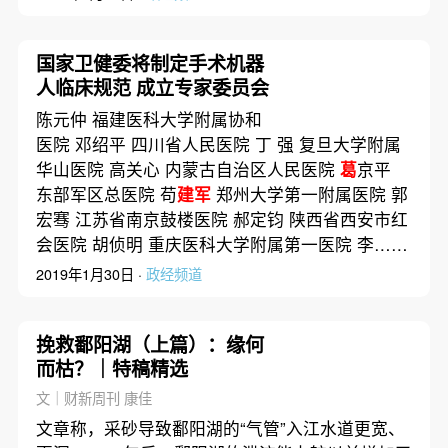
国家卫健委将制定手术机器
人临床规范 成立专家委员会
陈元仲 福建医科大学附属协和
医院 邓绍平 四川省人民医院 丁 强 复旦大学附属
华山医院 高关心 内蒙古自治区人民医院
葛
京平
东部军区总医院 苟
建军
郑州大学第一附属医院 郭
宏骞 江苏省南京鼓楼医院 郝定钧 陕西省西安市红
会医院 胡侦明 重庆医科大学附属第一医院 李……
2019年1月30日 ·
政经频道
挽救鄱阳湖（上篇）：缘何
而枯？｜特稿精选
文｜财新周刊 康佳
文章称，采砂导致鄱阳湖的“气管”入江水道更宽、