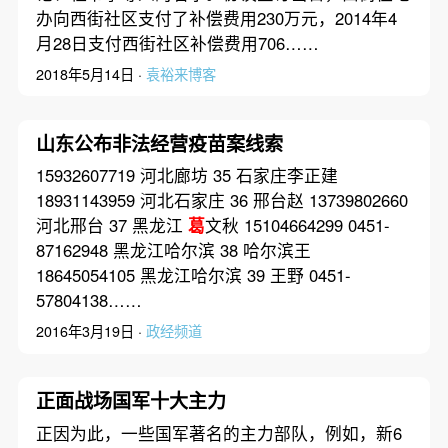
办向西街社区支付了补偿费用230万元，2014年4
月28日支付西街社区补偿费用706……
2018年5月14日 ·
袁裕来博客
山东公布非法经营疫苗案线索
15932607719 河北廊坊 35 石家庄李正建
18931143959 河北石家庄 36 邢台赵 13739802660
河北邢台 37 黑龙江
葛
文秋 15104664299 0451-
87162948 黑龙江哈尔滨 38 哈尔滨王
18645054105 黑龙江哈尔滨 39 王野 0451-
57804138……
2016年3月19日 ·
政经频道
正面战场国军十大主力
正因为此，一些国军著名的主力部队，例如，新6