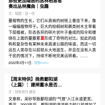
那些更加隐居的丛林栖息者
奏出丛林魔曲｜虫趣
文、插图｜张一恺
蔓植物的生长，它们从高耸的树枝上垂挂下来，像
一幅幅植物帘子。巨大的棕榈树和蕨类树木主宰着
下层植被，形态各异的碎片状叶子叠成的阳伞和缠
绕在上面的蔓藤累
葛
形成了奇特的对比。如此的结
构和复杂性有某种未来高速公路的味道，而这一切
远在人类存在以前就从大地滋生，并且在没有人类
干扰的情况下，持续不断地完美运转着。……
2022年3月11日 ·
财新mini+
【周末特供】挽救鄱阳湖
（上篇）：建闸蓄水是否唯
一出路？
文｜财新周刊 康佳
文章称，采砂导致鄱阳湖的“气管”入江水道更宽、
更深，2002年后，鄱阳湖的泄流能力较以前增加了