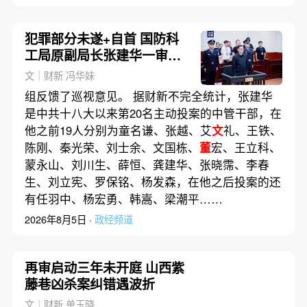
犯罪部分未遂+自首 国防科
工局原副局长张建华一审获
刑10年
文｜财新 冯华妹
组反馈了巡视意见。 据财新不完全统计，张建华
是中共十八大以来第20名主动投案的中管干部，在
他之前19人分别为童名谦、张越、艾
文
礼、王铁、
陈刚、秦光荣、刘士余、文国栋、
董
宏、王立科、
蒙永山、刘川生、薛恒、龚建华、张晓霈、李春
生、刘立宪、罗保铭、杨发森，在他之后投案的还
有任羽中、杨宏勇、韩嵩、梁潮平……
2026年8月5日 ·
政经频道
再审启动三年未开庭 山西紫
藤巷凶杀案纠错遇波折
文｜财新 单玉晓