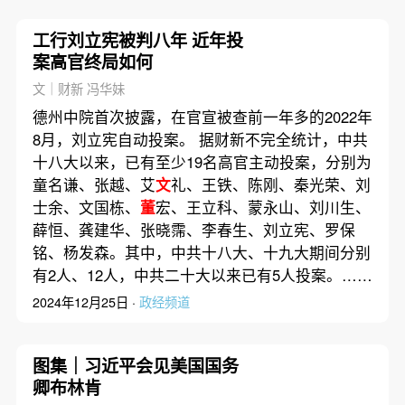
工行刘立宪被判八年 近年投
案高官终局如何
文｜财新 冯华妹
德州中院首次披露，在官宣被查前一年多的2022年
8月，刘立宪自动投案。 据财新不完全统计，中共
十八大以来，已有至少19名高官主动投案，分别为
童名谦、张越、艾
文
礼、王铁、陈刚、秦光荣、刘
士余、文国栋、
董
宏、王立科、蒙永山、刘川生、
薛恒、龚建华、张晓霈、李春生、刘立宪、罗保
铭、杨发森。其中，中共十八大、十九大期间分别
有2人、12人，中共二十大以来已有5人投案。……
2024年12月25日 ·
政经频道
图集｜习近平会见美国国务
卿布林肯