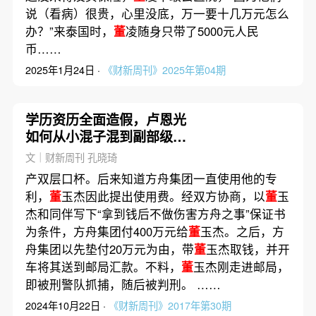
说（看病）很贵，心里没底，万一要十几万元怎么
办？”来泰国时，
董
凌随身只带了5000元人民
币……
2025年1月24日 ·
《财新周刊》2025年第04期
学历资历全面造假，卢恩光
如何从小混子混到副部级｜
前事·后事
文｜财新周刊 孔晓琦
产双层口杯。后来知道方舟集团一直使用他的专
利，
董
玉杰因此提出使用费。经双方协商，以
董
玉
杰和同伴写下“拿到钱后不做伤害方舟之事”保证书
为条件，方舟集团付400万元给
董
玉杰。之后，方
舟集团以先垫付20万元为由，带
董
玉杰取钱，并开
车将其送到邮局汇款。不料，
董
玉杰刚走进邮局，
即被刑警队抓捕，随后被判刑。 ……
2024年10月22日 ·
《财新周刊》2017年第30期