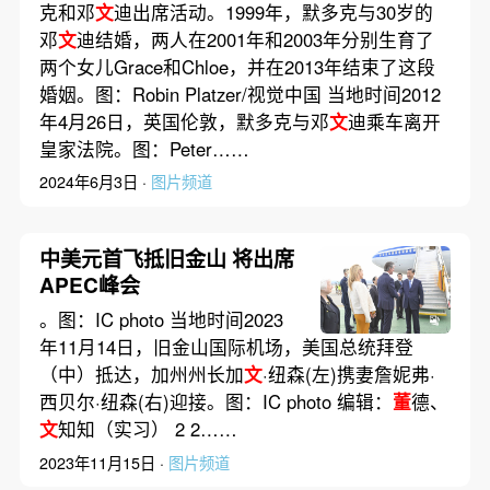
克和邓
文
迪出席活动。1999年，默多克与30岁的
邓
文
迪结婚，两人在2001年和2003年分别生育了
两个女儿Grace和Chloe，并在2013年结束了这段
婚姻。图：Robin Platzer/视觉中国 当地时间2012
年4月26日，英国伦敦，默多克与邓
文
迪乘车离开
皇家法院。图：Peter……
2024年6月3日 ·
图片频道
中美元首飞抵旧金山 将出席
APEC峰会
。图：IC photo 当地时间2023
年11月14日，旧金山国际机场，美国总统拜登
（中）抵达，加州州长加
文
·纽森(左)携妻詹妮弗·
西贝尔·纽森(右)迎接。图：IC photo 编辑：
董
德、
文
知知（实习） 2 2……
2023年11月15日 ·
图片频道