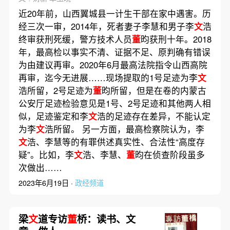
近20年前，山西翼城县一计生干部在家中遇害。历
经三次一审，2014年，死者妻子李慧和男子李
文
浩
终审获刑死缓，警方技术人员
董
昀获刑十年。2018
年，最高检以事实不清、证据不足、原判确有错误
为由建议再审。2020年6月最高法院指令山西高院
再审，迄今无进展……现场提取的1号足迹为李
文
浩所留，2号足迹为
董
昀所留，但是在卷的内蒙古
公安厅足迹检验意见是1号、2号足迹和其他两人相
似，足迹鉴定和李
文
浩的足迹存在差异，不能认定
为李
文
浩所留。 另一方面，最高检察院认为，李
文
浩、李慧等的有罪供述真实性、合法性“高度存
疑”。比如，李
文
浩、李慧、
董
昀在侦查阶段虽多
次做出……
2023年6月19日 ·
政经频道
梁
文
道专访
董
桥：读书、文