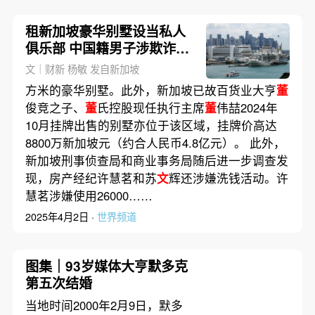
租新加坡豪华别墅设当私人
俱乐部 中国籍男子涉欺诈被
控
文｜财新 杨敏 发自新加坡
方米的豪华别墅。此外，新加坡已故百货业大亨
董
俊竞之子、
董
氏控股现任执行主席
董
伟喆2024年
10月挂牌出售的别墅亦位于该区域，挂牌价高达
8800万新加坡元（约合人民币4.8亿元）。 此外，
新加坡刑事侦查局和商业事务局随后进一步调查发
现，房产经纪许慧茗和苏
文
辉还涉嫌洗钱活动。许
慧茗涉嫌使用26000……
2025年4月2日 ·
世界频道
图集｜93岁媒体大亨默多克
第五次结婚
当地时间2000年2月9日，默多