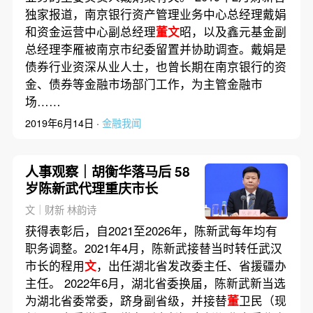
独家报道，南京银行资产管理业务中心总经理戴娟
和资金运营中心副总经理
董文
昭，以及鑫元基金副
总经理李雁被南京市纪委留置并协助调查。戴娟是
债券行业资深从业人士，也曾长期在南京银行的资
金、债券等金融市场部门工作，为主管金融市
场……
2019年6月14日 ·
金融我闻
人事观察｜胡衡华落马后 58
岁陈新武代理重庆市长
文｜财新 林韵诗
获得表彰后，自2021至2026年，陈新武每年均有
职务调整。2021年4月，陈新武接替当时转任武汉
市长的程用
文
，出任湖北省发改委主任、省援疆办
主任。 2022年6月，湖北省委换届，陈新武新当选
为湖北省委常委，跻身副省级，并接替
董
卫民（现