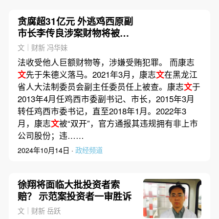
贪腐超31亿元 外逃鸡西原副
市长李传良涉案财物将被没
收
文｜财新 冯华妹
法收受他人巨额财物等，涉嫌受贿犯罪。 而康志
文
先于朱德义落马。2021年3月，康志
文
在黑龙江
省人大法制委员会副主任委员任上被查。康志
文
于
2013年4月任鸡西市委副书记、市长，2015年3月
转任鸡西市委书记，直至2018年1月。2022年3
月，康志
文
被“双开”，官方通报其违规拥有非上市
公司股份；违……
2024年10月14日 ·
政经频道
徐翔将面临大批投资者索
赔？ 示范案投资者一审胜诉
文｜财新 岳跃