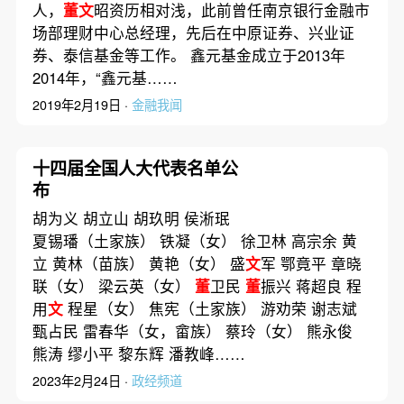
人，
董文
昭资历相对浅，此前曾任南京银行金融市
场部理财中心总经理，先后在中原证券、兴业证
券、泰信基金等工作。 鑫元基金成立于2013年
2014年，“鑫元基……
2019年2月19日 ·
金融我闻
十四届全国人大代表名单公
布
胡为义 胡立山 胡玖明 侯淅珉
夏锡璠（土家族） 铁凝（女） 徐卫林 高宗余 黄
立 黄林（苗族） 黄艳（女） 盛
文
军 鄂竟平 章晓
联（女） 梁云英（女）
董
卫民
董
振兴 蒋超良 程
用
文
程星（女） 焦宪（土家族） 游劝荣 谢志斌
甄占民 雷春华（女，畲族） 蔡玲（女） 熊永俊
熊涛 缪小平 黎东辉 潘教峰……
2023年2月24日 ·
政经频道