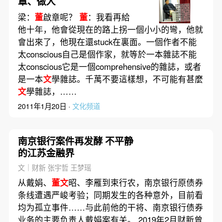
章、做人
梁：
董
啟章呢？
董
：我看再給
他十年，他會從現在的路上拐一個小小的彎，他就
會出來了，他現在還stuck在裏面。一個作者不能
太conscious自己是個作家，就等於一本雜誌不能
太conscious它是一個comprehensive的雜誌，或者
是一本
文
學雜誌。千萬不要這樣想，不可能有甚麼
文
學雜誌，……
2011年1月20日 ·
文化频道
南京银行案件再发酵 不平静
的江苏金融界
文｜财新 张宇哲 王梦瑶
从戴娟、
董文
昭、李雁到束行农，南京银行原债券
条线遭遇严峻考验；同期发生的各种意外，目前看
均为孤立事件……与此前他的干将、南京银行债券
业务的主要负责人戴娟案有关。 2019年2月财新曾