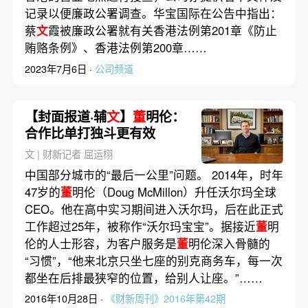
记录以便廉政公署调查。华宝国际在公告中指出：
蔡
文
霞被廉政公署就有关香港法例第201章《防止
贿赂条例》、香港法例第200章……
2023年7月6日 ·
公司频道
【封面报道·辅
文
】
董
明伦：
合作比单打独斗更有效
文 | 财新记者 屈运栩
中国部分城市的“最后一公里”问题。 2014年，时年
47岁的
董
明伦（Doug McMillon）升任沃尔玛全球
CEO。他在高中实习期间进入沃尔玛，后在此正式
工作超过25年，被称作“沃尔玛宝宝”。据接近
董
明
伦的人士形容，为客户服务是
董
明伦深入骨髓的
“习惯”，“他来北京只坐七座的别克商务车，每一次
都坐在后排最狭窄的位置，给别人让座。”……
2016年10月28日 ·
《财新周刊》2016年第42期