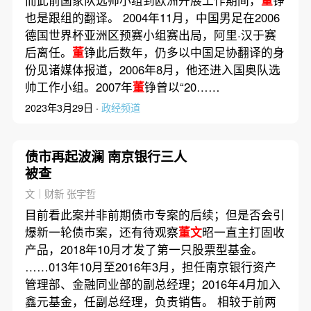
也是跟组的翻译。 2004年11月，中国男足在2006
德国世界杯亚洲区预赛小组赛出局，阿里·汉于赛
后离任。
董
铮此后数年，仍多以中国足协翻译的身
份见诸媒体报道，2006年8月，他还进入国奥队选
帅工作小组。2007年
董
铮曾以“20……
2023年3月29日 ·
政经频道
债市再起波澜 南京银行三人
被查
文｜财新 张宇哲
目前看此案并非前期债市专案的后续；但是否会引
爆新一轮债市案，还有待观察
董文
昭一直主打固收
产品，2018年10月才发了第一只股票型基金。
……013年10月至2016年3月，担任南京银行资产
管理部、金融同业部的副总经理；2016年4月加入
鑫元基金，任副总经理，负责销售。 相较于前两