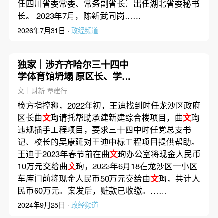
任四川省委常委、常务副省长）出任湖北省委秘书
长。 2023年7月，陈新武同岗……
2026年7月31日 ·
政经频道
独家｜涉齐齐哈尔三十四中
学体育馆坍塌 原区长、学校
书记等14人被公诉
文｜财新 覃建行
检方指控称，2022年初，王迪找到时任龙沙区政府
区长曲
文
珣请托帮助承建新建综合楼项目，曲
文
珣
违规插手工程项目，要求三十四中时任党总支书
记、校长的吴康延对王迪中标工程项目提供帮助。
王迪于2023年春节前在曲
文
珣办公室将现金人民币
10万元交给曲
文
珣，2023年6月18在龙沙区一小区
车库门前将现金人民币50万元交给曲
文
珣，共计人
民币60万元。案发后，赃款已收缴。……
2024年9月25日 ·
政经频道