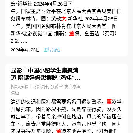
宏/新华社 2024年4月26日下
午，国家主席习近平在北京人民大会堂会见美国国
务卿布林肯。图：黄敬
文
/新华社 2024年4月26日
下午，美国国务卿布林肯在北京人民大会堂。图：
新华视觉/视觉中国 编辑：
董
德、仝玉洁（实习）
2 2……
2024年4月26日 ·
图片频道
显影｜中国小留学生集聚清
迈 陪读妈妈想摆脱“鸡娃”却
非一劳永逸
摄影/撰稿｜财新周刊 张芮雪 发自泰国
清迈
清迈的交通和医疗都需要妈妈们逐步熟悉。
董
凌学
开摩托车，因为路况不熟，又是靠左行驶，没多久
就出事了，带着母亲摔倒在路边。母亲的脚被压在
车下，瘀青严重肿得吓人，她自己也受了伤。因为
还没来得及买保险，
董
凌不敢去医院，“因为他们