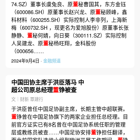
74.SZ）董事长虞兔良、原
董
秘曹国其，东方金钰
（600086.SH）原董事长赵兴龙、原
董
秘顾峰，鑫
科材料（600255.SH）实际控制人李非列，上海新
梅（600732.SH ，现更名为爱旭股份）原董事长张
静静、
董
秘何婧，向日葵（300111.SZ）实际控制
人吴建龙、原
董
秘杨旺翔，金科股份
（000656……
2024年9月4日 ·
金融频道
中国田协主席于洪臣落马 中
超公司原总经理
董
铮被查
文｜财新 覃建行
于洪臣曾任中国足协副主席，长期主管中超联赛。
董
铮曾在中国足协旗下的两家企业担任总经理。目
前官方证实已有8名曾在中国足协系统任职的管理
层或教练员被查……中国足协安排
董
铮担任翻译，
而此前国家队选帅小组到欧洲开展工作期间，
董
铮