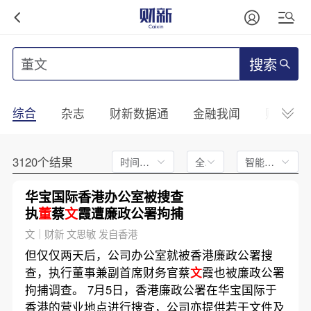
搜索
综合
杂志
财新数据通
金融我闻
财新mini
3120个结果
时间不限
全文
智能排序
华宝国际香港办公室被搜查
执
董
蔡
文
霞遭廉政公署拘捕
文｜财新 文思敏 发自香港
但仅仅两天后，公司办公室就被香港廉政公署搜
查，执行董事兼副首席财务官蔡
文
霞也被廉政公署
拘捕调查。 7月5日，香港廉政公署在华宝国际于
香港的营业地点进行搜查，公司亦提供若干文件及