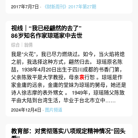
2017年7月7日 ·
《财新周刊》2017年第27期
视线｜“我已经翩然的去了”
86岁知名作家琼瑶家中去世
综合｜翁倩
我是“火花”，我已尽力燃烧过。如今，当火焰将熄
之前，我选择这种方式，翩然归去。 琼瑶原名陈
喆，1938年4月20日出生于四川成都的书香门第，
父亲陈致平是大学教授，母亲
袁
行恕 。琼瑶是作
家金庸的远亲，金庸的堂妹为琼瑶的舅母，她还是
诗人徐志摩的表外甥女 。 1949年，琼瑶随父陈致
平由大陆到台湾生活，毕业于台北市立中……
2024年12月4日 ·
图片频道
教育部：对贯彻落实八项规定精神情况“回头