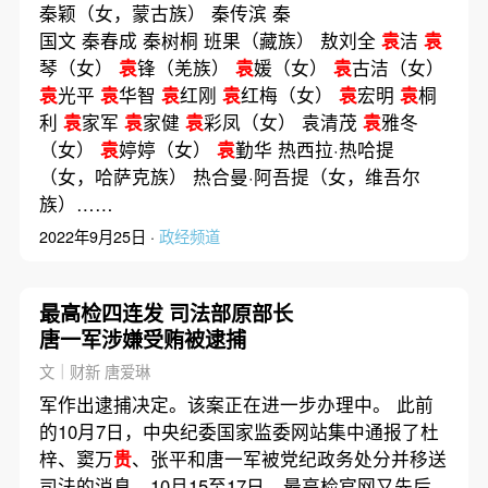
秦颖（女，蒙古族） 秦传滨 秦
国文 秦春成 秦树桐 班果（藏族） 敖刘全
袁
洁
袁
琴（女）
袁
锋（羌族）
袁
媛（女）
袁
古洁（女）
袁
光平
袁
华智
袁
红刚
袁
红梅（女）
袁
宏明
袁
桐
利
袁
家军
袁
家健
袁
彩凤（女） 袁清茂
袁
雅冬
（女）
袁
婷婷（女）
袁
勤华 热西拉·热哈提
（女，哈萨克族） 热合曼·阿吾提（女，维吾尔
族）……
2022年9月25日 ·
政经频道
最高检四连发 司法部原部长
唐一军涉嫌受贿被逮捕
文｜财新 唐爱琳
军作出逮捕决定。该案正在进一步办理中。 此前
的10月7日，中央纪委国家监委网站集中通报了杜
梓、窦万
贵
、张平和唐一军被党纪政务处分并移送
司法的消息。10月15至17日，最高检官网又先后