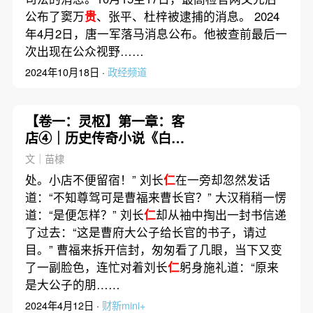
公布了窦万
贵
、张平、杜梓被逮捕的消息。 2024
年4月2日，唐一军落马消息公布。他被查前最后一
次出现在公众视野……
2024年10月18日 ·
政经频道
【卷一：灵枢】第一章：客
店④｜历史传奇小说《白
幡》
文｜苗棣
处。小店不便留宿！” 刘长
仁
在一旁却忽然发话
道：“不知尊驾可是曹福来曹长官？” 大汉稍稍一愣
道：“是便怎样？” 刘长
仁
却从袖中掏出一封书信递
了过去：“这是曹府大公子给长官的书子，请过
目。” 曹福来拆开信封，匆匆看了几眼，当下又变
了一副脸色，连忙对着刘长
仁
躬身施礼道：“原来
是大公子的朋……
2024年4月12日 ·
财新mini+