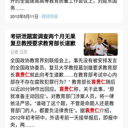
开的全面提高高等教育质量工作会议上，刘延东国
务……
2012年5月11日 ·
政经频道
考研泄题案调查两个月无果
复旦教授要求教育部长道歉
记者 汪苏
全国政协教育界别联组会上，事先没有被安排发言
的全国政协委员、复旦大学教授葛剑雄要求教育部
长
袁贵仁
就此向考生道歉……在教育部考试中心内
部存不存在腐败犯罪行为？” 教育部长
袁贵仁
随后
以近20分钟作出回应。
袁贵仁
称，关于此事，“原
就准备主动回应”。对教育部门涉案人员，将一律
依法严惩。“谁碰了这个题，不管是命题人还是教
育部门的人，都要负法律责任”。据
袁贵仁
介绍，
2012年初考研中，外语考前一天接举报后，即报中
央，两……