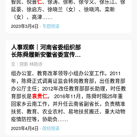
智民、倪晋
仁
、徐涛、徐彬、徐令义、徐乐江、徐
延豪、徐启方、徐晓兰（女）、徐晓鸿、栾新
（女）、高津……
2023年3月4日 ·
专题频道
人事观察｜河南省委组织部
长陈舜履新安徽省委宣传部
长
文｜财新 林韵诗
组办公室、教育改革领导小组办公室工作。2011
年，陈舜正式调离证监会转岗教育部，出任教育部
办公厅主任；2012年改任教育部部长助理，时任教
育部长是
袁贵仁
。 2016年11月，陈舜时隔25年重
回家乡云南工作，并升任云南省副省长，负责精准
扶贫、教育、农业农村、易地扶贫搬迁、重大动物
疫情防控等，协助负……
2023年4月4日 ·
政经频道