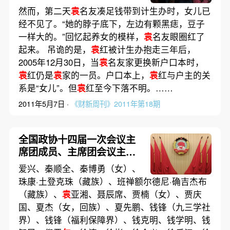
然而，第二天
袁
名友凑足钱带到计生办时，女儿已
经不见了。“她的脖子底下，左边有颗黑痣，豆子
一样大的。”回忆起养女的模样，
袁
名友眼圈红了
起来。 吊诡的是，
袁
红被计生办抱走三年后，
2005年12月30日，当
袁
名友家更换新户口本时，
袁
红仍是
袁
家的一员。户口本上，
袁
红与户主的关
系是“女儿”。但
袁
红至今下落不明。……
2011年5月7日 ·
《财新周刊》2011年第18期
全国政协十四届一次会议主
席团成员、主席团会议主持
人和秘书长名单
爱兴、秦顺全、秦博勇（女）、
珠康·土登克珠（藏族）、班禅额尔德尼·确吉杰布
（藏族）、
袁
亚湘、聂辰席、贾楠（女）、贾庆
国、夏杰（女，回族）、夏先鹏、钱锋（九三学社
界）、钱锋（福利保障界）、钱克明、钱学明、钱