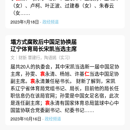
（女）、卢柯、叶正波、过建春（女）、朱春云
（女……
2023年1月18日 ·
政经频道
塌方式腐败后中国足协换届
辽宁体育局长宋凯当选主席
文｜财新 覃建行，陶语嫣（实习）
届共20人的执委会，其中宋凯当选新一届中国足协
主席，孙雯、
袁
永清、杨旭、许基
仁
当选中国足协
副主席。
袁
永清兼任秘书长。 财新了解到，宋凯
系辽宁省体育局党组书记、局长，目前他的局长任
职信息仍在该局官网；孙雯是中国女足名宿，此次
是连任副主席；
袁
永清有国家体育总局篮球中心中
国篮协联合党委副书记、纪委书记……
2023年10月16日 ·
政经频道