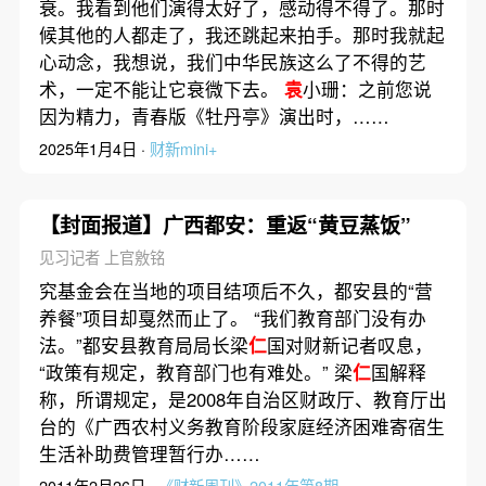
衰。我看到他们演得太好了，感动得不得了。那时
候其他的人都走了，我还跳起来拍手。那时我就起
心动念，我想说，我们中华民族这么了不得的艺
术，一定不能让它衰微下去。
袁
小珊：之前您说
因为精力，青春版《牡丹亭》演出时，……
2025年1月4日 ·
财新mini+
【封面报道】广西都安：重返“黄豆蒸饭”
见习记者 上官敫铭
究基金会在当地的项目结项后不久，都安县的“营
养餐”项目却戛然而止了。 “我们教育部门没有办
法。”都安县教育局局长梁
仁
国对财新记者叹息，
“政策有规定，教育部门也有难处。” 梁
仁
国解释
称，所谓规定，是2008年自治区财政厅、教育厅出
台的《广西农村义务教育阶段家庭经济困难寄宿生
生活补助费管理暂行办……
2011年2月26日 ·
《财新周刊》2011年第8期