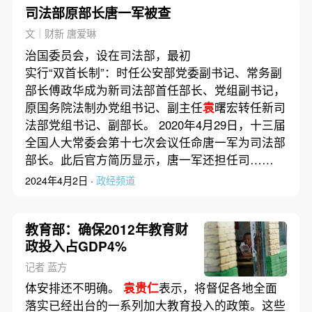
司法部原部长唐一军被查
文｜财新 唐爱琳
治国委员会，设在司法部，最初
实行“双首长制”：时任公安部党委副书记、常务副
部长傅政华成为新司法部首任部长、党组副书记，
原国务院法制办党组书记、副主任
袁
曙宏转任新司
法部党组书记、副部长。 2020年4月29日，十三届
全国人大常委会第十七次会议任命唐一军为司法部
部长。此后官方简历显示，唐一军还担任司……
2024年4月2日 ·
政经频道
教育部：确保2012年教育财
政投入占GDP4%
记者 蓝方
体安排还不明确。
袁贵仁
表示，将督促各地全面
落实已经出台的一系列加大教育投入的政策。这些