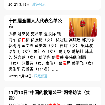
2012年3月8日 ·
政经频道
十四届全国人大代表名单公
布
少标 姚高员 莫鼎革 夏永祥 钱
海军 徐
仁
标 徐张艳（女） 徐冠巨 高鹰忠 郭文标
郭树清 黄文秀 黄美媚（女） 曹琛（女） 梁廷波
梁黎明（女） 屠红燕（女） 葛明华 葛炳灶 韩其
芳 韩喜球（女） 傅明先 傅
贵
荣 鲁伟鼎 谢丽
（女） 蓝景芬（女，畲族） 蔡
袁
强 蔡浙飞（女）
樊生华 安徽省（111名）……
2023年2月24日 ·
政经频道
11月13日“中国的教育公平”网络访谈（实
录）