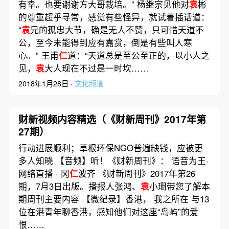
有幸。也要谢谢方大哥栽培。” 杨继宗见他对
袁
彬
的尊重超乎寻常，感觉有些怪异，就试着插话道：
“
袁
兄的孤忠大节，确是无人不赞，只可惜天道不
公，至今未能得到应有嘉赏，倒是有些叫人寒
心。” 王甫
仁
道：“天道总是至公至正的，以小人之
见，
袁
大人现在不过是一时坎……
2018年1月28日 ·
文化频道
财新视频内容精选（《财新周刊》2017年第
27期）
行动进展顺利；草根环保NGO普遍缺钱，应被更
多人知晓 【音频】听！《财新周刊》： 语音为王·
网络直播 · 冈
仁
波齐 《财新周刊》2017年第26
期，7月3日出版。播报人张鸿、
袁
小珊带您了解本
期周刊主要内容 【微纪录】香港， 我之所在 与13
位在港青年聊香港，感知他们对这座“岛屿”的爱
恨……