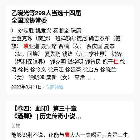
乙晓光等299人当选十四届
全国政协常委
） 姚志胜 姚爱兴 秦顺全 珠康·
土登克珠（藏族） 班禅额尔德尼·确吉杰布（藏
族）
袁
亚湘 聂辰席 贾楠（女） 贾庆国 夏杰
（女，回族） 夏先鹏 钱锋（九三学社界） 钱锋
（福利保障界） 钱克明 钱学明 钱智民 倪晋
仁
徐
涛 徐彬 徐令义 徐乐江 徐延豪 徐启方 徐晓兰
（女） 徐晓鸿 栾新（女） 高津……
2023年3月11日 ·
专题频道
【卷四：血印】第三十章
《酒肆》 | 历史传奇小说
《赤龙》
苗棣
能够识荆不说，还能与
袁
大人一桌喝酒，真是三生