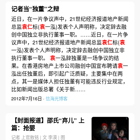
记者当“独董”之辩
近日，在一片争议声中，21世纪经济报道地产新闻
总监
袁仁
标(
袁
一泓)发表个人声明称，决定辞去融
创中国独立非执行董事一职。……近日，在一片争
议声中，21世纪经济报道地产新闻总监
袁仁
标(
袁
一泓)发表个人声明称，决定辞去融创中国独立非
执行董事一职。
袁
一泓辞独董是一场争议的结
果。在香港房地产上市公司融创中国宣布聘请
袁
一
泓出任独董后，即引起广泛质疑，主要集中在两
点，其一是媒体人担任独董有可能违反行业规定，
比如新闻出版总署《关于新……
2012年7月16日 ·
信海光博客
【封面报道】邵氏“弃儿” 上
篇：抢婴
记者 上官敫铭 | 文 李漠 | 图