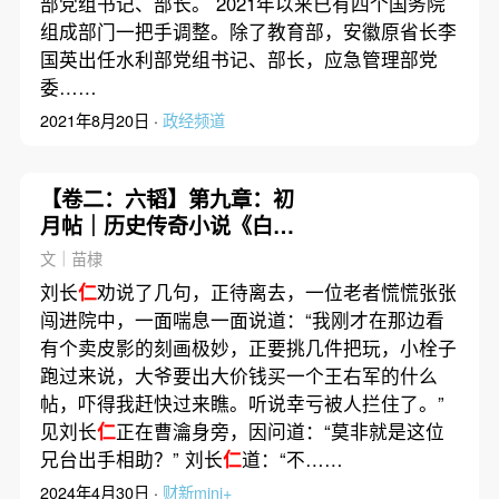
部党组书记、部长。 2021年以来已有四个国务院
组成部门一把手调整。除了教育部，安徽原省长李
国英出任水利部党组书记、部长，应急管理部党
委……
2021年8月20日 ·
政经频道
【卷二：六韬】第九章：初
月帖｜历史传奇小说《白
幡》
文｜苗棣
刘长
仁
劝说了几句，正待离去，一位老者慌慌张张
闯进院中，一面喘息一面说道：“我刚才在那边看
有个卖皮影的刻画极妙，正要挑几件把玩，小栓子
跑过来说，大爷要出大价钱买一个王右军的什么
帖，吓得我赶快过来瞧。听说幸亏被人拦住了。”
见刘长
仁
正在曹瀹身旁，因问道：“莫非就是这位
兄台出手相助？” 刘长
仁
道：“不……
2024年4月30日 ·
财新mini+