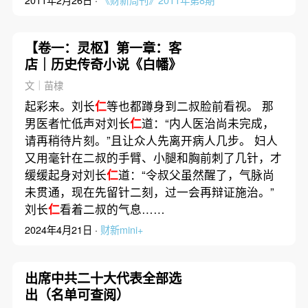
【卷一：灵枢】第一章：客
店｜历史传奇小说《白幡》
文｜苗棣
起彩来。刘长
仁
等也都蹲身到二叔脸前看视。 那
男医者忙低声对刘长
仁
道：“内人医治尚未完成，
请再稍待片刻。”且让众人先离开病人几步。 妇人
又用毫针在二叔的手臂、小腿和胸前刺了几针，才
缓缓起身对刘长
仁
道：“令叔父虽然醒了，气脉尚
未贯通，现在先留针二刻，过一会再辩证施治。”
刘长
仁
看着二叔的气息……
2024年4月21日 ·
财新mini+
出席中共二十大代表全部选
出（名单可查阅）