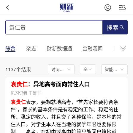
搜索
综合
杂志
财新数据通
金融我闻
财新mini
1137个结果
时间不限
全文
智能排序
袁贵仁
：异地高考面向常住人口
见习记者 王箐丰
袁贵仁
表示，要想就地高考，“首先家长要符合条
件”，家长的基本条件是有稳定的工作、稳定的住
所、稳定的收入，并且交了各种保险，是本地的常
住人口，对学生本人在当地的就学年限也要做限
制……高考，在初中或高中阶段只能回户籍地就