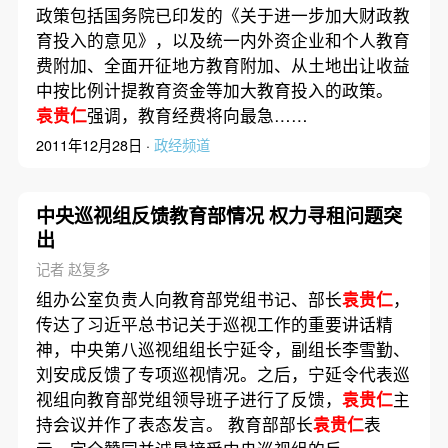
政策包括国务院已印发的《关于进一步加大财政教
育投入的意见》，以及统一内外资企业和个人教育
费附加、全面开征地方教育附加、从土地出让收益
中按比例计提教育资金等加大教育投入的政策。
袁贵仁
强调，教育经费将向最急……
2011年12月28日 ·
政经频道
中央巡视组反馈教育部情况 权力寻租问题突
出
记者 赵复多
组办公室负责人向教育部党组书记、部长
袁贵仁
，
传达了习近平总书记关于巡视工作的重要讲话精
神，中央第八巡视组组长宁延令，副组长李雪勤、
刘安成反馈了专项巡视情况。之后，宁延令代表巡
视组向教育部党组领导班子进行了反馈，
袁贵仁
主
持会议并作了表态发言。 教育部部长
袁贵仁
表