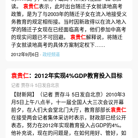
读。
袁贵仁
表示，此时出台随迁子女就读地高考
政策，是为了与2003年的随迁子女在流入地接受义
务教育的规定相衔接。当时因新政得以在流入地入
学的随迁子女现在已经面临高考，他们参加中高考
的现实问题已不可回避。
袁贵仁
解释说，将随迁
子女就读地高考的具体方案制定权下……
2012年9月6日 ·
政经频道
袁贵仁
：2012年实现4%GDP教育投入目标
记者 贾存斗 5日发自北京
【财新网】（记者 贾存斗 5日发自北京）2010年3
月5日上午八点半，十一届全国人大三次会议开幕
前夕，在人们大会堂北门大厅，教育部部长
袁贵仁
在接受两会记者集体采访时表示，财政部已经公开
表态，努力在2012年实现教育投入占GDP的4%。
他补充说，现在的问题是，在如何用好、管好，如