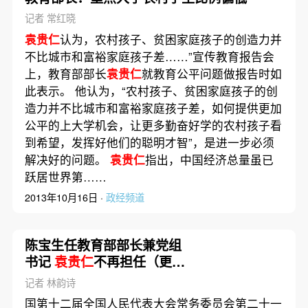
记者 常红晓
袁贵仁
认为，农村孩子、贫困家庭孩子的创造力并
不比城市和富裕家庭孩子差……”宣传教育报告会
上，教育部部长
袁贵仁
就教育公平问题做报告时如
此表示。 他认为，“农村孩子、贫困家庭孩子的创
造力并不比城市和富裕家庭孩子差，如何提供更加
公平的上大学机会，让更多勤奋好学的农村孩子看
到希望，发挥好他们的聪明才智”，是进一步必须
解决好的问题。
袁贵仁
指出，中国经济总量虽已
跃居世界第……
2013年10月16日 ·
政经频道
陈宝生任教育部部长兼党组
书记
袁贵仁
不再担任（更
新）
记者 林韵诗
国第十二届全国人民代表大会常务委员会第二十一