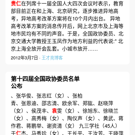
贵仁
在列席十一届全国人大四次会议时表示，教育
部目前正在和上海、北京研究，逐步推进异地高
考，异地高考改革方案将在10个月内出台。 异地
高考改革方案的消息传开后，网上北京市及上海等
地市民均有不同的声音。于是，全国政协委员、北
京交通大学教授王玉凤作为地方利益的代表说:" 北
京上海全放开会乱套。小城市放开……
2012年3月7日 ·
王才亮博客
第十四届全国政协委员名单
公布
、张华俊、张志红（女）、张柏
青、张恩迪、邵志清、欧余军、郑鈜、赵晓萍
（女）、侯茂丰、
袁
雯（女）、徐旭东、徐晓兰
（女）、高秀梅（女）、陶仪声（女）、黄武、蒋
作君、蒋鹏举、谢资清（女） 九三学社（45人）
于
仁
杰、马秀珍（女）、王长平、王汝芳、王晓萍