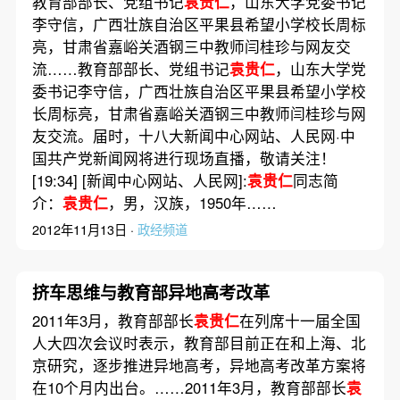
教育部部长、党组书记
袁贵仁
，山东大学党委书记
李守信，广西壮族自治区平果县希望小学校长周标
亮，甘肃省嘉峪关酒钢三中教师闫桂珍与网友交
流……教育部部长、党组书记
袁贵仁
，山东大学党
委书记李守信，广西壮族自治区平果县希望小学校
长周标亮，甘肃省嘉峪关酒钢三中教师闫桂珍与网
友交流。届时，十八大新闻中心网站、人民网·中
国共产党新闻网将进行现场直播，敬请关注！
[19:34] [新闻中心网站、人民网]:
袁贵仁
同志简
介：
袁贵仁
，男，汉族，1950年……
2012年11月13日 ·
政经频道
挤车思维与教育部异地高考改革
2011年3月，教育部部长
袁贵仁
在列席十一届全国
人大四次会议时表示，教育部目前正在和上海、北
京研究，逐步推进异地高考，异地高考改革方案将
在10个月内出台。……2011年3月，教育部部长
袁