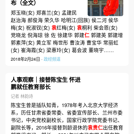
布（全文）
郑玉晓(女) 郑喜兰(女) 孟建民
赵治海 郝俊海 荣久华 哈明江(回族) 侯二河 侯华
梅(女) 祝淑钗(女)
袁
红梅(女)
袁
桐利 柴会恩(女)
党晓龙 倪海琼 徐 佐 徐建华 郭建
仁
郭建英 郭建增
郭素萍(女) 黄立军 梅世彤 曹汝涛 曹宝华 常丽虹
(女) 崔海霞(女) 梁惠玲(女) 葛会波 董晓宇……
2018年2月24日 ·
政经频道
人事观察｜接替陈宝生 怀进
鹏就任教育部长
记者 林韵诗
陈宝生曾是插队知青，1978年考入北京大学经济
系，历任甘肃省委常委、省委宣传部长、兰州市委
书记，中央党校副校长，国家行政学院党委书记、
副院长等，2016年接替到龄退休的
袁贵仁
出任教育