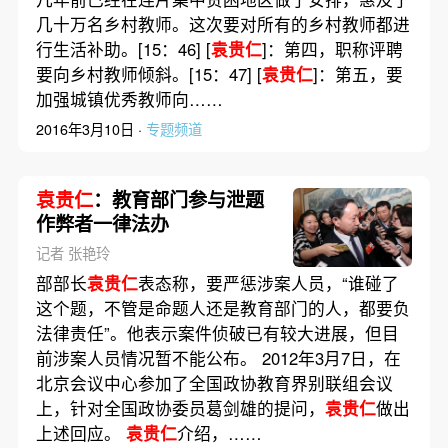
几十万名乡村教师。这次要对所有的乡村教师都进
行生活补助。[15：46] [
袁贵仁
]：第四，职称评聘
要向乡村教师倾斜。[15：47] [
袁贵仁
]：第五，要
加强城镇优秀教师向……
2016年3月10日 ·
专题频道
袁贵仁
：教育部门参与泄题
作弊者一律法办
记者 张艳玲
部部长
袁贵仁
表态称，要严惩涉案人员，“谁碰了
这个题，不管是命题人还是教育部门的人，都要负
法律责任”。他表示案件侦破已有较大进展，但目
前涉案人员情况暂不能公布。 2012年3月7日，在
北京会议中心参加了全国政协教育界别联组会议
上，针对全国政协委员葛剑雄的提问，
袁贵仁
做出
上述回应。
袁贵仁
介绍，……