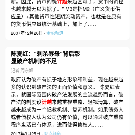
新。因此，货币的统
计越
来越困难了，货币的调控
也越来越无以为据了。” M3是指M2（广义货币供
应量）+其他货币性短期流动资产，也就是在原有
的货币供应量统计基础上，加上了……
2007年12月26日 ·
金融频道
陈夏红：“刺杀辱母”背后彰
显破产机制的不足
记者 周东旭
政府认为破产有损于地方形象和利益，现在越来越
多的认识到破产法的正面价值和意义。 陈夏红表
示，就国际范围内破产法发展的主流趋势而言，破
产法的制度设
计越
来越重视重整、轻视清算，破产
越来越成为一个拯救机制、复苏机制。如果债务人
或者债权人认为公司仍有价值，可以通过破产重整
程序盘活已有体系，进而使得债权人……
2017年3月25日 ·
观点频道