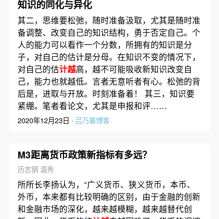
知识的同化与异化
其二，思维要松弛，随时准备汲取，尤其是随时准
备调整、改变自己的知识结构，勇于否定自己。个
人的能力可以看作一个分数，所拥有的知识是分
子，对自己的估计是分母。在知识不变的情况下，
对自己的估
计越
高，越不可能吸收新知识改变自
己，能力也就越低。言者无意听者有心。松弛的背
后是，进取与开放。时刻准备着！ 其三，知识要
紧绷。笔者看论文，尤其是申报和评……
2020年12月23日 ·
吕乃基博客
M3距离货币政策新指标有多远？
历志钢 温秀
所所长李扬认为，“广义货币、狭义货币，本币、
外币，本来都有比较明确的区别，由于金融的创新
和金融市场的深化，越来越模糊，越来越替代创