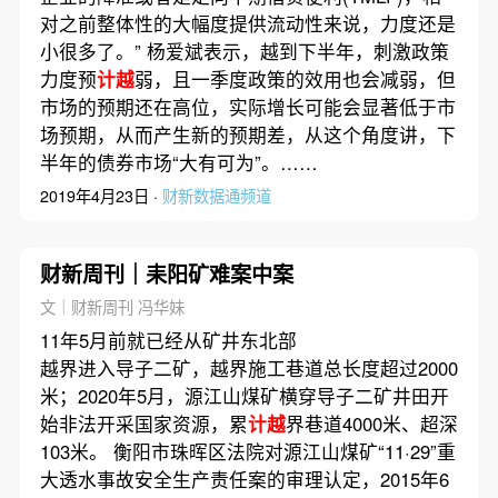
对之前整体性的大幅度提供流动性来说，力度还是
小很多了。” 杨爱斌表示，越到下半年，刺激政策
力度预
计越
弱，且一季度政策的效用也会减弱，但
市场的预期还在高位，实际增长可能会显著低于市
场预期，从而产生新的预期差，从这个角度讲，下
半年的债券市场“大有可为”。……
2019年4月23日 ·
财新数据通频道
财新周刊｜耒阳矿难案中案
文｜财新周刊 冯华妹
11年5月前就已经从矿井东北部
越界进入导子二矿，越界施工巷道总长度超过2000
米；2020年5月，源江山煤矿横穿导子二矿井田开
始非法开采国家资源，累
计越
界巷道4000米、超深
103米。 衡阳市珠晖区法院对源江山煤矿“11·29”重
大透水事故安全生产责任案的审理认定，2015年6