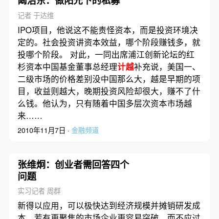
阚治东：做阳光下的私募
记者 于达维
IPO项目，他说这不能责怪资本，而是投资环境决
定的。社会投资讲资本效益，哪个阶段赚钱多，就
投哪个阶段。 对此，一同出席浦江创新论坛的红
杉资本中国基金董事总经理
计越
补充说，美国一、
二级市场的价格差别没中国那么大，越是早期的项
目，收益则越大，晚期投资风险却很大，赚不了什
么钱。他认为，只有随着中国多层次资本市场越
来……
2010年11月7日 ·
金融频道
张维炯：创业者需回答四个
问题
实习记者 周群
新得以应用，可以极快达到经济规模并摊销研发成
本，若有更聚焦的市场企业更容易突破，而不应过