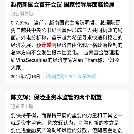
越南新国会首开会议 国家领导层面临换届
记者 林倩娅
0-7.5％。 当前，越南国家主席阮明哲、总理阮晋
勇与越共中央总书记阮富仲形成三人共同执政的局
面。外电分析称，鉴于越共希望寻求快速和稳定的
经济发展，预
计越
南经济自由化和严格政治控制的
总体方向不会发生根本性变化。 越南基金管理组
织VinaSecurities的经济学家Alan Pham称：“如今
大家……
2011年7月16日 ·
《财新周刊》2011年第28期
陈文辉：保险业资本监管的两个期望
记者 王申璐
要保持平衡，而保持平衡的重要的力量和工具之一
就是资本监管。 陈文辉认为，金融创新的本意是
要促进金融资产流动和风险的分散，但随着金融创