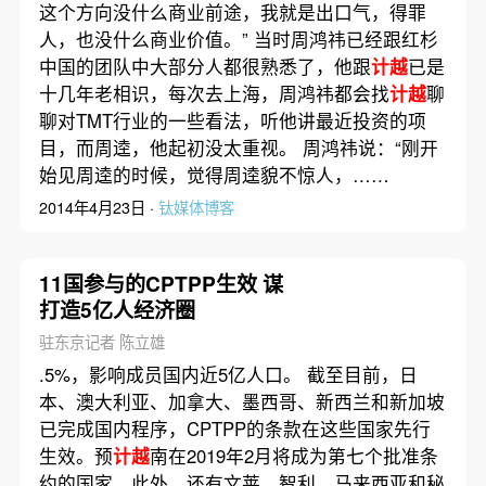
这个方向没什么商业前途，我就是出口气，得罪
人，也没什么商业价值。” 当时周鸿祎已经跟红杉
中国的团队中大部分人都很熟悉了，他跟
计越
已是
十几年老相识，每次去上海，周鸿祎都会找
计越
聊
聊对TMT行业的一些看法，听他讲最近投资的项
目，而周逵，他起初没太重视。 周鸿祎说：“刚开
始见周逵的时候，觉得周逵貌不惊人，……
2014年4月23日 ·
钛媒体博客
11国参与的CPTPP生效 谋
打造5亿人经济圈
驻东京记者 陈立雄
.5%，影响成员国内近5亿人口。 截至目前，日
本、澳大利亚、加拿大、墨西哥、新西兰和新加坡
已完成国内程序，CPTPP的条款在这些国家先行
生效。预
计越
南在2019年2月将成为第七个批准条
约的国家。此外，还有文莱、智利、马来西亚和秘