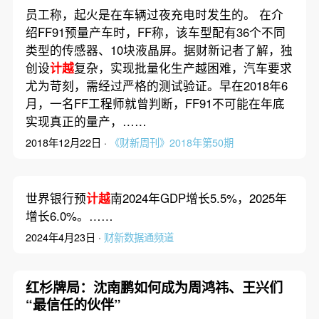
员工称，起火是在车辆过夜充电时发生的。 在介
绍FF91预量产车时，FF称，该车型配有36个不同
类型的传感器、10块液晶屏。据财新记者了解，独
创设
计越
复杂，实现批量化生产越困难，汽车要求
尤为苛刻，需经过严格的测试验证。早在2018年6
月，一名FF工程师就曾判断，FF91不可能在年底
实现真正的量产，……
2018年12月22日 ·
《财新周刊》2018年第50期
世界银行预
计越
南2024年GDP增长5.5%，2025年
增长6.0%。……
2024年4月23日 ·
财新数据通频道
红杉牌局：沈南鹏如何成为周鸿祎、王兴们
“最信任的伙伴”