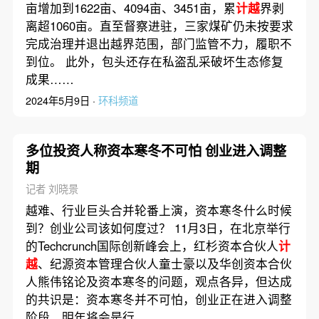
亩增加到1622亩、4094亩、3451亩，累
计越
界剥
离超1060亩。直至督察进驻，三家煤矿仍未按要求
完成治理并退出越界范围，部门监管不力，履职不
到位。 此外，包头还存在私盗乱采破坏生态修复
成果……
2024年5月9日 ·
环科频道
多位投资人称资本寒冬不可怕 创业进入调整
期
记者 刘晓景
越难、行业巨头合并轮番上演，资本寒冬什么时候
到？创业公司该如何度过？ 11月3日，在北京举行
的Techcrunch国际创新峰会上，红杉资本合伙人
计
越
、纪源资本管理合伙人童士豪以及华创资本合伙
人熊伟铭论及资本寒冬的问题，观点各异，但达成
的共识是：资本寒冬并不可怕，创业正在进入调整
阶段，明年将会是行……