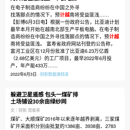
在电子制造商纷纷在中国之外寻
找落脚点的情况下，预
计越
南将受益匪浅……
【彭博6月3日电】根据一份政府公告，比亚迪计划
最早本月开始在越南北部生产平板电脑。在电子制
造商纷纷在中国之外寻找落脚点的情况下，预
计越
南将受益匪浅。 富寿省政府网站刊登的公告称，
富河工业区在12月份批准了比亚迪6.23万亿盾
（2.68亿美元）的工厂项目，最早2022年6月投
产，年产能433万……
2022年6月3日 ·
财新数据通频道
躲避卫星遥感 包头一煤矿排
土场铺设30余亩绿纱网
文｜财新 周泰来
煤矿、大顺煤矿2016年以来逐年越界剥离，三家煤
矿开采面积分别由批复的1386亩、3938亩、2783