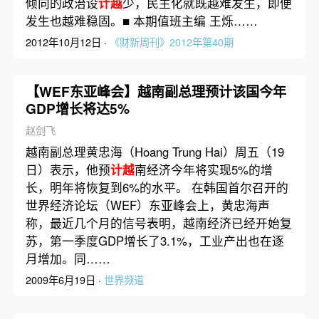
倾向的政治设
计越
少，民主化就既越难发生，即便
发生也越难稳固。■ 本期值班主编 王烁……
2012年10月12日 ·
《财新周刊》2012年第40期
【WEF东亚峰会】越南副总理预计该国今年
GDP增长将达5%
赵剑飞
越南副总理黄忠海（Hoang Trung Hai）周五（19
日）表示，他预
计越
南经济今年将实现5%的增
长，明年将恢复到6%的水平。 在韩国首尔召开的
世界经济论坛（WEF）东亚峰会上，黄忠海声
称，最近几个月的信号表明，越南经济已经开始复
苏，第一季度GDP增长了3.1%，工业产出也在逐
月增加。同……
2009年6月19日 ·
世界频道