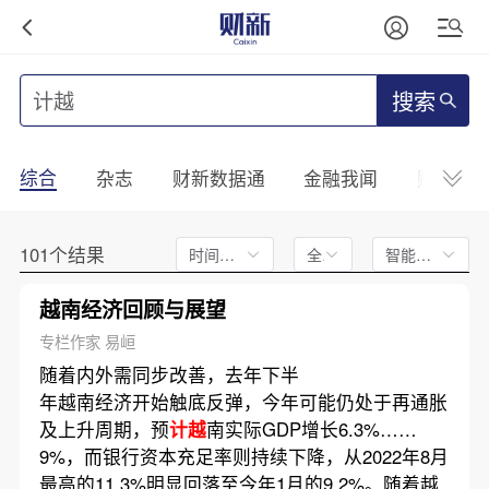
搜索
综合
杂志
财新数据通
金融我闻
财新mini
101个结果
时间不限
全文
智能排序
越南经济回顾与展望
专栏作家 易峘
随着内外需同步改善，去年下半
年越南经济开始触底反弹，今年可能仍处于再通胀
及上升周期，预
计越
南实际GDP增长6.3%……
9%，而银行资本充足率则持续下降，从2022年8月
最高的11.3%明显回落至今年1月的9.2%。随着越