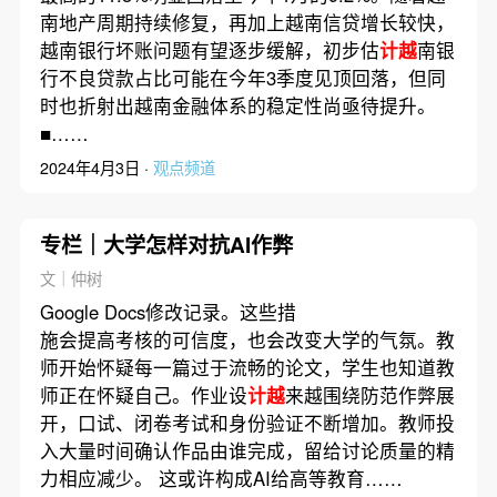
南地产周期持续修复，再加上越南信贷增长较快，
越南银行坏账问题有望逐步缓解，初步估
计越
南银
行不良贷款占比可能在今年3季度见顶回落，但同
时也折射出越南金融体系的稳定性尚亟待提升。
■……
2024年4月3日 ·
观点频道
专栏｜大学怎样对抗AI作弊
文｜仲树
Google Docs修改记录。这些措
施会提高考核的可信度，也会改变大学的气氛。教
师开始怀疑每一篇过于流畅的论文，学生也知道教
师正在怀疑自己。作业设
计越
来越围绕防范作弊展
开，口试、闭卷考试和身份验证不断增加。教师投
入大量时间确认作品由谁完成，留给讨论质量的精
力相应减少。 这或许构成AI给高等教育……