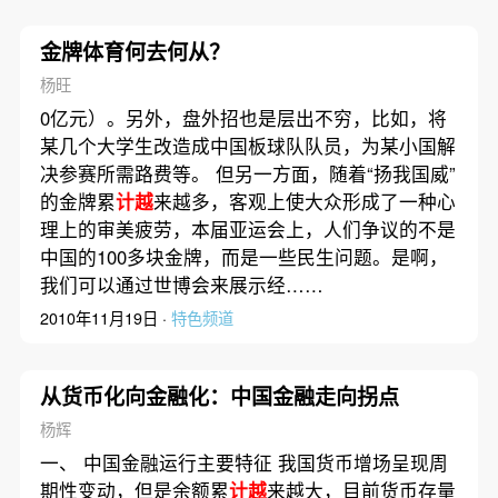
金牌体育何去何从？
杨旺
0亿元）。另外，盘外招也是层出不穷，比如，将
某几个大学生改造成中国板球队队员，为某小国解
决参赛所需路费等。 但另一方面，随着“扬我国威”
的金牌累
计越
来越多，客观上使大众形成了一种心
理上的审美疲劳，本届亚运会上，人们争议的不是
中国的100多块金牌，而是一些民生问题。是啊，
我们可以通过世博会来展示经……
2010年11月19日 ·
特色频道
从货币化向金融化：中国金融走向拐点
杨辉
一、 中国金融运行主要特征 我国货币增场呈现周
期性变动，但是余额累
计越
来越大，目前货币存量