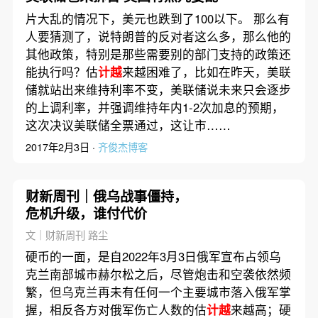
片大乱的情况下，美元也跌到了100以下。 那么有
人要猜测了，说特朗普的反对者这么多，那么他的
其他政策，特别是那些需要别的部门支持的政策还
能执行吗？估
计越
来越困难了，比如在昨天，美联
储就站出来维持利率不变，美联储说未来只会逐步
的上调利率，并强调维持年内1-2次加息的预期，
这次决议美联储全票通过，这让市……
2017年2月3日 ·
齐俊杰博客
财新周刊｜俄乌战事僵持，
危机升级，谁付代价
文｜财新周刊 路尘
硬币的一面，是自2022年3月3日俄军宣布占领乌
克兰南部城市赫尔松之后，尽管炮击和空袭依然频
繁，但乌克兰再未有任何一个主要城市落入俄军掌
握，相反各方对俄军伤亡人数的估
计越
来越高；硬