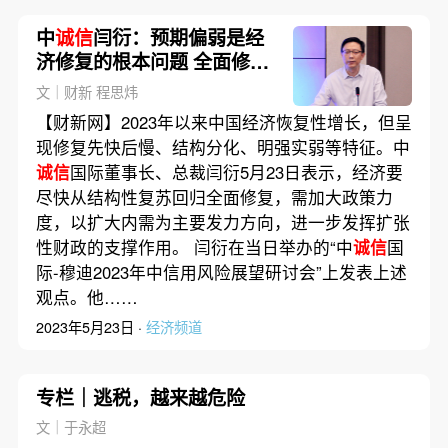
中
诚信
闫衍：预期偏弱是经
济修复的根本问题 全面修复
需加大政策扩内需力度
文｜财新 程思炜
【财新网】2023年以来中国经济恢复性增长，但呈
现修复先快后慢、结构分化、明强实弱等特征。中
诚信
国际董事长、总裁闫衍5月23日表示，经济要
尽快从结构性复苏回归全面修复，需加大政策力
度，以扩大内需为主要发力方向，进一步发挥扩张
性财政的支撑作用。 闫衍在当日举办的“中
诚信
国
际-穆迪2023年中信用风险展望研讨会”上发表上述
观点。他……
2023年5月23日 ·
经济频道
专栏｜逃税，越来越危险
文｜于永超