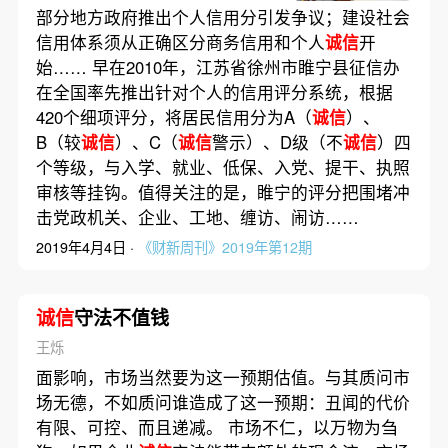
部分地方政府推出个人信用分引发争议；建设社会
信用体系须从正确区分商务信用和个人
诚信
开
始…… 早在2010年，江苏省徐州市睢宁县征信办
在全国率先推出针对个人的信用评分系统，根据
420个细项评分，将居民信用分为A（
诚信
）、
B（较
诚信
）、C（
诚信
警示）、D级（不
诚信
）四
个等级，与入学、就业、低保、入党、提干、执照
审核等挂钩。值得关注的是，睢宁的评分把围堵冲
击党政机关、企业、工地、缠访、闹访……
2019年4月4日 ·
《财新周刊》2019年第12期
诚信
守法不值钱
王烁
面影响，市场当然要为这一预期估值。与其质问市
场无德，不如质问谁造成了这一预期：丑闻的代价
有限、可控、而且递减。 市场不仁，以万物为刍