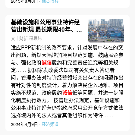
2015年8月8日 ·
徐贲博客
基础设施和公用事业特许经
营出新规 最长期限40年、鼓
励民营企业参与
文｜财新 程思炜
适应PPP新机制的改革要求，针对发展中存在的突
出问题，新规大幅增加项目规范实施、鼓励民企参
与、强化政府
诚信
履约和完善责任追究等相关规
定…… 据国家发改委法规司有关负责人答记者
问，管理办法对特许经营领域突出存在的问题作出
有针对性的制度设计，着力解决民企入场难、项目
实施不规范、政府履约
诚信
低等问题，并进一步强
化制度执行效力。 按管理办法规定，基础设施和
公用事业特许经营仍指政府采用公开竞争方式依法
选择境内外的法人或者其他组织作为特许……
2024年4月9日 ·
经济频道