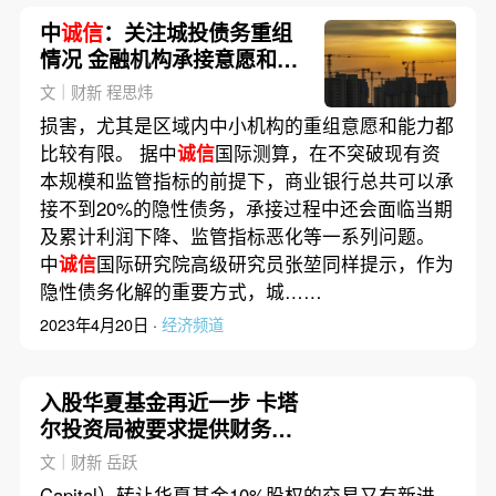
中
诚信
：关注城投债务重组
情况 金融机构承接意愿和能
力或有限
文｜财新 程思炜
损害，尤其是区域内中小机构的重组意愿和能力都
比较有限。 据中
诚信
国际测算，在不突破现有资
本规模和监管指标的前提下，商业银行总共可以承
接不到20%的隐性债务，承接过程中还会面临当期
及累计利润下降、监管指标恶化等一系列问题。
中
诚信
国际研究院高级研究员张堃同样提示，作为
隐性债务化解的重要方式，城……
2023年4月20日 ·
经济频道
入股华夏基金再近一步 卡塔
尔投资局被要求提供财务资
料和
诚信
记录
文｜财新 岳跃
Capital）转让华夏基金10%股权的交易又有新进