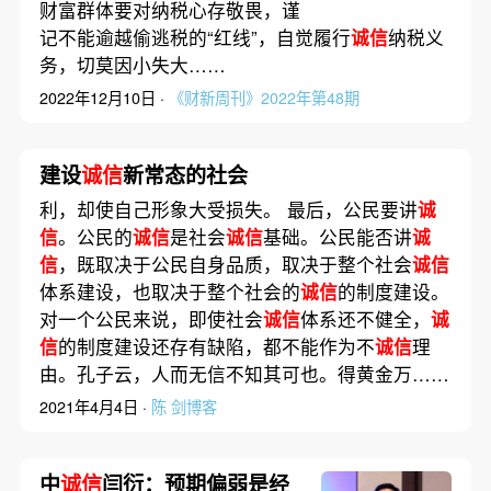
财富群体要对纳税心存敬畏，谨
记不能逾越偷逃税的“红线”，自觉履行
诚信
纳税义
务，切莫因小失大……
2022年12月10日 ·
《财新周刊》2022年第48期
建设
诚信
新常态的社会
利，却使自己形象大受损失。 最后，公民要讲
诚
信
。公民的
诚信
是社会
诚信
基础。公民能否讲
诚
信
，既取决于公民自身品质，取决于整个社会
诚信
体系建设，也取决于整个社会的
诚信
的制度建设。
对一个公民来说，即使社会
诚信
体系还不健全，
诚
信
的制度建设还存有缺陷，都不能作为不
诚信
理
由。孔子云，人而无信不知其可也。得黄金万……
2021年4月4日 ·
陈 剑博客
中
诚信
闫衍：预期偏弱是经