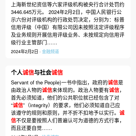
上海新世纪资信等六家评级机构被央行合计处罚约
3446.645万元。 2024年2月2日，中国人民银行公
示六份对评级机构的行政处罚决定，分别为：标普
信用评级（中国）有限公司因未按照法定评级程序
及业务规则开展信用评级业务、未按规定向信用评
级行业主管部门……
2024年2月2日 ·
金融频道
个人
诚信
与社会
诚信
Servant of the People)一书中指出，政府的
诚信
是
由政治人物的
诚信
来体现的。政治人物要有
诚信
，
首先必须知道，他们的公共职位就已经包含了对
“
诚信
”（integrity）的要求，他们必须知道自己应
该遵守的规则和原则，并不折不扣地予以实行。
诚
信
不仅是要按照人们普遍认可为道德的方式行事，
而且还要自觉……