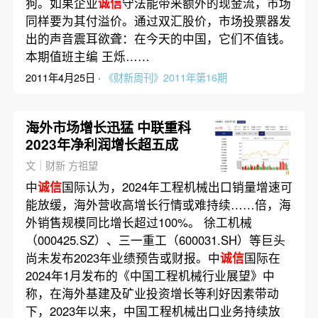
狗。如果企业
诚信
守法能带来额外的现金流，市场
同样要为其付溢价。通过双汇股价，市场投票器发
出的声音震耳欲聋：在今天的中国，它们不值钱。
本期值班主编 王烁……
2011年4月25日 ·
《财新周刊》2011年第16期
海外市场增长迅猛 中联重科
2023年净利润增长超五成
文｜财新 方祖望
中
诚信
国际认为，2024年工程机械出口销量增速可
能放缓，海外营收高增长行情或难持续……倍，海
外销售规模同比增长超过100%。 徐工机械
（000425.SZ）、三一重工（600031.SH）等巨头
尚未发布2023年业绩预告或财报。中
诚信
国际在
2024年1月发布的《中国工程机械行业展望》中
称，在海外基建及矿业投资增长等利好因素带动
下，2023年以来，中国工程机械出口业务持续放