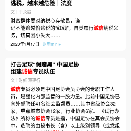
逃税，越来越危险｜法度
文｜于永超
财富群体要对纳税心存敬畏，谨
记不能逾越偷逃税的“红线”，自觉履行
诚信
纳税义
务，切莫因小失大……
2023年1月17日 ·
财新mini+
打击足球“假赌黑” 中国足协
组建
诚信
专员队伍
文｜财新 覃建行
诚信
专员必须是中国足协会员协会的专职工作人
员，是强化内部监管的一股力量。此前中国足协已
向外部聘任41名社会监督员……其中省级协会32
家，重点城市协会12家，行业协会6家。 《试行办
法》所称的
诚信
专员是指，中国足协在其会员协会
中，选聘的由秘书长（含）以上级别领导（或党组