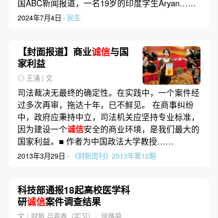
国ABC新闻报道，一名19岁的印度学生Aryan……
2024年7月4日 ·
民生
【封面报道】商业
诚信
与国
家利益
◎ 王涌 | 文
司法裁决无最终的确定性。在实践中，一个案件经
过多次再审，拖达十年，已不鲜见。 在商事纠纷
中，政府应秉持中立，司法机关应坚持专业标准，
因为建设一个
诚信
安全的商业环境，是我们最大的
国家利益。■ 作者为中国政法大学教授……
2013年3月29日 ·
《财新周刊》2013年第12期
科技部通报18起高校医学科
研
诚信
案件调查结果
文｜财新 吕嘉鑫（实习），徐路易