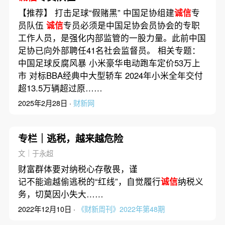
【推荐】 打击足球“假赌黑” 中国足协组建
诚信
专
员队伍
诚信
专员必须是中国足协会员协会的专职
工作人员，是强化内部监管的一股力量。此前中国
足协已向外部聘任41名社会监督员。 相关专题：
中国足球反腐风暴 小米豪华电动跑车定价53万上
市 对标BBA经典中大型轿车 2024年小米全年交付
超13.5万辆超过原……
2025年2月28日 ·
财新网
专栏｜逃税，越来越危险
文｜于永超
财富群体要对纳税心存敬畏，谨
记不能逾越偷逃税的“红线”，自觉履行
诚信
纳税义
务，切莫因小失大……
2022年12月10日 ·
《财新周刊》2022年第48期