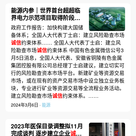
能源内参｜世界首台超超临
界电力示范项目取得阶段性
进展；蔚来2023年营收同比
政府工作报告：加快构建大国储
增12.9% 创历史新高
备体系；全国人大代表丁士启：建立风险勘查市场
诚信
约束体系…… 全国人大代表丁士启：建立风
险勘查市场
诚信
约束体系 中国有色金属微信公号3
月5日消息，全国人大代表、安徽省铜陵有色金属
集团控股有限公司总经理丁士启建议，建立切实可
行的风险勘查资本市场平台。新建矿业等资源交易
市场，或在现有的资产交易市场中设立独立业务板
块，专业进行矿业等资源交易等全流程业务活动。
建立风险勘查市场
诚信
约束体系。……
2024年3月6日 ·
能源
2023年医保目录调整拟11月
完成谈判 逐步建立企业
诚信