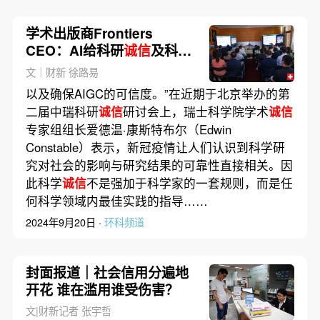
学术出版商Frontiers
CEO：AI给科研
诚信
及科学
出版带来挑战
文｜财新 徐路易
以及确保AIGC的可信度。”在近期于北京举办的第
二届中瑞科研
诚信
研讨会上，瑞士科学院学术
诚信
专家组组长爱德温·康斯特布尔（Edwin
Constable）表示，新冠疫情让人们认识到科学研
究对社会的影响与研究结果的可靠性直接相关。因
此科学
诚信
不是强加于科学家的一套规则，而是任
何科学领域内最佳实践的指导……
2024年9月20日 ·
环科频道
封面报道｜社会信用分遍地
开花 谁在滥用谁受伤害？
文|财新记者 张宇哲