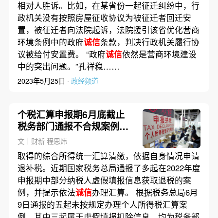
相对人胜诉。比如，在某省份一起征迁纠纷中，行
政机关没有按照房屋征收协议为被征迁者回迁安
置，被征迁者向法院起诉，法院援引该省优化营商
环境条例中的政府
诚信
条款，判决行政机关履行协
议被给付安置费。 “政府
诚信
依然是营商环境建设
中的突出问题。”孔祥稳……
2023年5月25日 ·
政经频道
个税汇算申报期6月底截止
税务部门通报不合规案例提
示依法
诚信
办理
文｜财新 程思炜
取得的综合所得统一汇算清缴，依据自身情况申请
退补税。近期国家税务总局通报了多起在2022年度
申报期中部分纳税人虚假填报信息获取退税的案
例，并提示依法
诚信
办理汇算。 根据税务总局6月
9日通报的五起未按规定办理个人所得税汇算案
例，其中三起属于虚假填报扣除信息，均为税务部