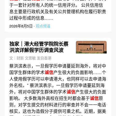
于一套针对所有人的统一信用评分。 公共信用信
息主要是行政机关及有关公共管理机构在履行职责
过程中形成的信息……
2026年8月5日 ·
观点频道
独家｜港大经管学院院长蔡
洪滨详解假学历调查风波
文｜财新 文思敏 发自香港
蔡洪滨表示，一旦假学历申请蔓延到海外，将对中
国学生群体的学术
诚信
产生很大的负面影响……个
人使用假学历可以申请港大，也同样可以去申请海
外名校。” 蔡洪滨表示，一旦假学历申请蔓延到海
外，将对中国学生群体的学术
诚信
产生很大的负面
影响。 大多数海外高校在招生时都会基于
诚信
原
则，对学生提交的材料进行的审查并不会一一电话
核实，这也为造假分子提供可乘之机。近期，据美