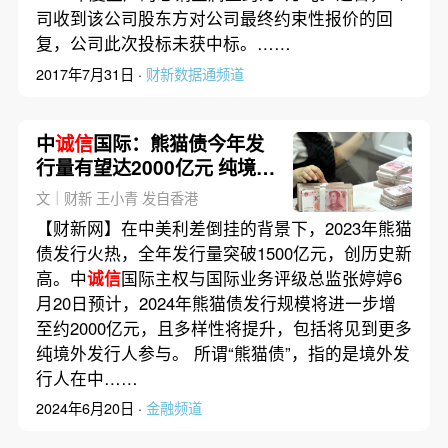
司收到该公司股东方对公司最终约束性报价的回
复，公司此次投标未获中标。……
2017年7月31日 ·
财新数据通频道
中
诚信
国际：熊猫债今年发
行量有望达2000亿元 纯境外
发行人增加
文｜财新 王小青 发自香港
【财新网】在中美利差倒挂的背景下，2023年熊猫
债发行火热，全年发行量突破1500亿元，创历史新
高。中
诚信
国际主权与国际业务评级总监张婷婷6
月20日预计，2024年熊猫债发行规模将进一步增
至约2000亿元，且多样性将提升，包括将见到更多
纯境外发行人参与。 所谓“熊猫债”，指的是境外发
行人在中……
2024年6月20日 ·
金融频道