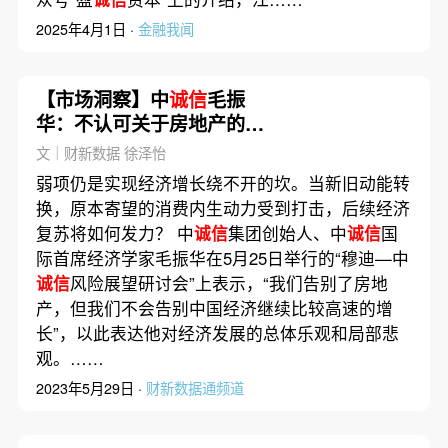
2025年4月1日 ·
金融我闻
【市场洞察】中
诚信
毛振
华：不认可关于房地产的任
何乐观分析
文｜财新数据 徐泽怡
弱项仍是实现经济增长绕不开的坎。当新旧动能转
换，原本寄望的消费内生动力受到打击，后续经济
复苏将如何发力？ 中
诚信
集团创始人、中
诚信
国
际首席经济学家毛振华在5月25日举行的“穆迪—中
诚信
风险展望研讨会”上表示，“我们告别了房地
产，但我们不会告别中国经济继续比较高速的增
长”，以此表达他对经济发展的总体乐观和局部悲
观。……
2023年5月29日 ·
财新数据通频道