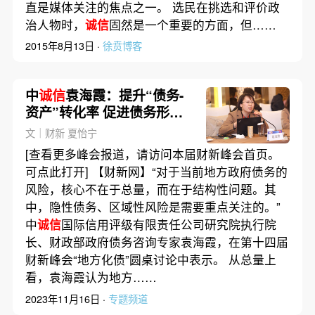
直是媒体关注的焦点之一。 选民在挑选和评价政
治人物时，
诚信
固然是一个重要的方面，但……
2015年8月13日 ·
徐贲博客
中
诚信
袁海霞：提升“债务-
资产”转化率 促进债务形成
机制转变
文｜财新 夏怡宁
[查看更多峰会报道，请访问本届财新峰会首页。
可点此打开] 【财新网】“对于当前地方政府债务的
风险，核心不在于总量，而在于结构性问题。其
中，隐性债务、区域性风险是需要重点关注的。”
中
诚信
国际信用评级有限责任公司研究院执行院
长、财政部政府债务咨询专家袁海霞，在第十四届
财新峰会“地方化债”圆桌讨论中表示。 从总量上
看，袁海霞认为地方……
2023年11月16日 ·
专题频道