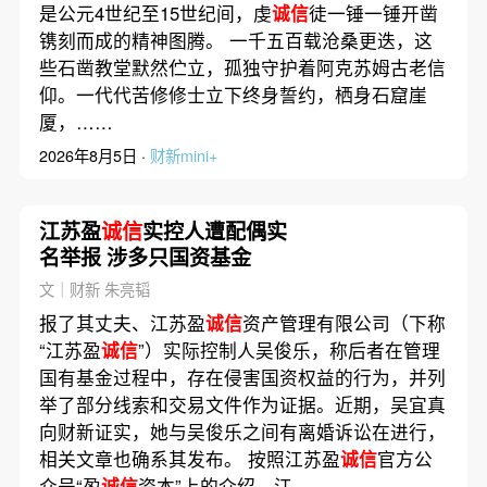
是公元4世纪至15世纪间，虔
诚信
徒一锤一锤开凿
镌刻而成的精神图腾。 一千五百载沧桑更迭，这
些石凿教堂默然伫立，孤独守护着阿克苏姆古老信
仰。一代代苦修修士立下终身誓约，栖身石窟崖
厦，……
2026年8月5日 ·
财新mini+
江苏盈
诚信
实控人遭配偶实
名举报 涉多只国资基金
文｜财新 朱亮韬
报了其丈夫、江苏盈
诚信
资产管理有限公司（下称
“江苏盈
诚信
”）实际控制人吴俊乐，称后者在管理
国有基金过程中，存在侵害国资权益的行为，并列
举了部分线索和交易文件作为证据。近期，吴宜真
向财新证实，她与吴俊乐之间有离婚诉讼在进行，
相关文章也确系其发布。 按照江苏盈
诚信
官方公
众号“盈
诚信
资本”上的介绍，江……