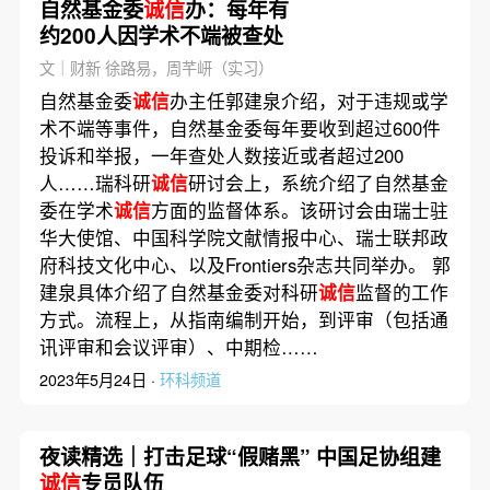
自然基金委
诚信
办：每年有
约200人因学术不端被查处
文｜财新 徐路易，周芊岍（实习）
自然基金委
诚信
办主任郭建泉介绍，对于违规或学
术不端等事件，自然基金委每年要收到超过600件
投诉和举报，一年查处人数接近或者超过200
人……瑞科研
诚信
研讨会上，系统介绍了自然基金
委在学术
诚信
方面的监督体系。该研讨会由瑞士驻
华大使馆、中国科学院文献情报中心、瑞士联邦政
府科技文化中心、以及Frontiers杂志共同举办。 郭
建泉具体介绍了自然基金委对科研
诚信
监督的工作
方式。流程上，从指南编制开始，到评审（包括通
讯评审和会议评审）、中期检……
2023年5月24日 ·
环科频道
夜读精选｜打击足球“假赌黑” 中国足协组建
诚信
专员队伍