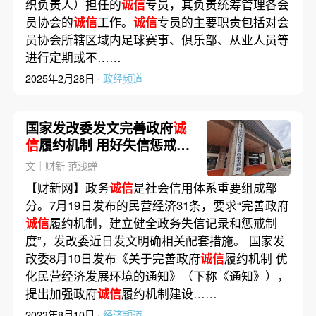
织负责人）担任的
诚信
专员，其负责统筹管理各会
员协会的
诚信
工作。
诚信
专员的主要职责包括对会
员协会所辖区域内足球赛事、俱乐部、从业人员等
进行定期或不……
2025年2月28日 ·
政经频道
国家发改委发文完善政府
诚
信
履约机制 用好失信惩戒措
施“工具箱”
文｜财新 范浅蝉
【财新网】政务
诚信
是社会信用体系重要组成部
分。7月19日发布的民营经济31条，要求“完善政府
诚信
履约机制，建立健全政务失信记录和惩戒制
度”，发改委近日发文明确相关配套措施。 国家发
改委8月10日发布《关于完善政府
诚信
履约机制 优
化民营经济发展环境的通知》（下称《通知》），
提出加强政府
诚信
履约机制建设……
2023年8月10日 ·
经济频道