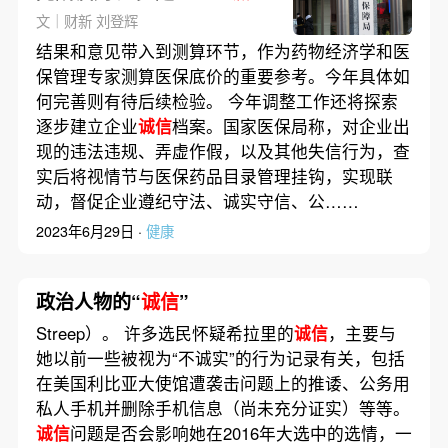
档案
文｜财新 刘登辉
结果和意见带入到测算环节，作为药物经济学和医
保管理专家测算医保底价的重要参考。今年具体如
何完善则有待后续检验。 今年调整工作还将探索
逐步建立企业
诚信
档案。国家医保局称，对企业出
现的违法违规、弄虚作假，以及其他失信行为，查
实后将视情节与医保药品目录管理挂钩，实现联
动，督促企业遵纪守法、诚实守信、公……
2023年6月29日 ·
健康
政治人物的“
诚信
”
Streep）。 许多选民怀疑希拉里的
诚信
，主要与
她以前一些被视为“不诚实”的行为记录有关，包括
在美国利比亚大使馆遭袭击问题上的推诿、公务用
私人手机并删除手机信息（尚未充分证实）等等。
诚信
问题是否会影响她在2016年大选中的选情，一