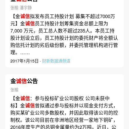
张榆 潘宇静
【金
诚信
拟发布员工持股计划 募集不超过7000万
元】金
诚信
员工持股计划筹集资金总额上限为
7,000 万元，员工总人数不超过235人。本员工持
股计划设立后，员工持股计划的委托财产将全额认
购信托计划的劣后级份额，并委托管理机构进行管
理。……
2017年1月15日 ·
财新数据通频道
金
诚信
公告
张榆
【金
诚信
：参与投标矿业公司股权 公司未获中
标】金
诚信
曾拟通过参与投标并以现金支付方式，
购买某矿业公司多数股权，并因此取得该公司的控
制权。该公司目前在非洲地区经营一家地下铜矿，
2016年度生产的总铜金属量约为2万吨。近日，公