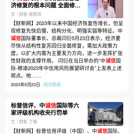
济修复的根本问题 全面修复
需加大政策扩内需力度
文｜财新 程思炜
【财新网】2023年以来中国经济恢复性增长，但呈
现修复先快后慢、结构分化、明强实弱等特征。中
诚信
国际董事长、总裁闫衍5月23日表示，经济要
尽快从结构性复苏回归全面修复，需加大政策力
度，以扩大内需为主要发力方向，进一步发挥扩张
性财政的支撑作用。 闫衍在当日举办的“中
诚信
国
际-穆迪2023年中信用风险展望研讨会”上发表上述
观点。他……
2023年5月23日 ·
经济频道
标普信评、中
诚信
国际等六
家评级机构收央行罚单
文｜财新 丁锋
【财新网】标普信用评级（中国）、中
诚信
国际、