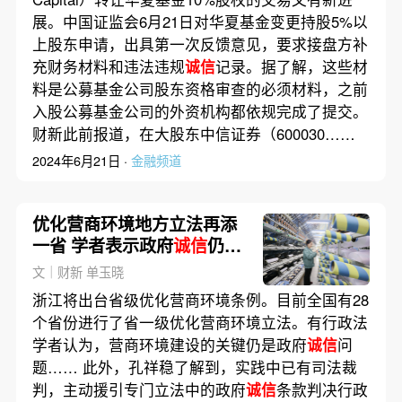
展。中国证监会6月21日对华夏基金变更持股5%以
上股东申请，出具第一次反馈意见，要求接盘方补
充财务材料和违法违规
诚信
记录。据了解，这些材
料是公募基金公司股东资格审查的必须材料，之前
入股公募基金公司的外资机构都依规完成了提交。
财新此前报道，在大股东中信证券（600030……
2024年6月21日 ·
金融频道
优化营商环境地方立法再添
一省 学者表示政府
诚信
仍是
关键
文｜财新 单玉晓
浙江将出台省级优化营商环境条例。目前全国有28
个省份进行了省一级优化营商环境立法。有行政法
学者认为，营商环境建设的关键仍是政府
诚信
问
题…… 此外，孔祥稳了解到，实践中已有司法裁
判，主动援引专门立法中的政府
诚信
条款判决行政