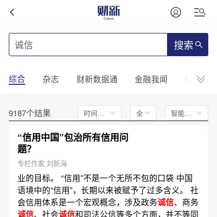
搜索
综合
杂志
财新数据通
金融我闻
财新mini
9187个结果
时间不限
全文
智能排序
“信用中国”包治所有信用问
题？
专栏作家 刘新海
业的目标。 “信用”不是一个无所不包的口袋 中国
语境中的“信用”，长期以来被赋予了过多含义。 社
会信用体系是一个宏观概念，涉及政务
诚信
、商务
诚信
、社会
诚信
和司法公信等多个方面，并不等同