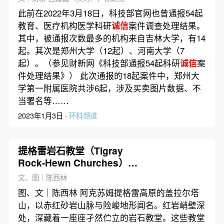
此前在2022年3月18日，科技部官网也曾通报54起
教育、医疗机构医学科研
诚信
案件调查处理结果。
其中，被通报次数最多的机构来自吉林大学，有14
起。其次是郑州大学（12起）、河南大学（7
起）。（参见财新网《科技部通报54起科研
诚信
案
件处理结果》） 此次通报的18起案件中，郑州大
学第一附属医院共涉6起，涉及买卖图片数据、不
当署名等……
2023年1月3日 ·
环科频道
提格雷岩石教堂（Tigray
Rock-Hewn Churches）
—— 苦修者的一诺一生｜画
文、图｜陈西林
驿
图、文｜陈西林 阿克苏姆提格雷高原的盖拉尔塔
山，以赤红砂岩山脉与险峻地形闻名。红岩峭壁深
处，深藏着一座座孑然伫立的岩石教堂。这些教堂