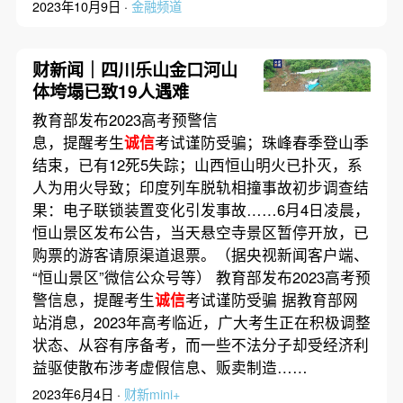
2023年10月9日 ·
金融频道
财新闻｜四川乐山金口河山
体垮塌已致19人遇难
教育部发布2023高考预警信
息，提醒考生
诚信
考试谨防受骗；珠峰春季登山季
结束，已有12死5失踪；山西恒山明火已扑灭，系
人为用火导致；印度列车脱轨相撞事故初步调查结
果：电子联锁装置变化引发事故……6月4日凌晨，
恒山景区发布公告，当天悬空寺景区暂停开放，已
购票的游客请原渠道退票。（据央视新闻客户端、
“恒山景区”微信公众号等） 教育部发布2023高考预
警信息，提醒考生
诚信
考试谨防受骗 据教育部网
站消息，2023年高考临近，广大考生正在积极调整
状态、从容有序备考，而一些不法分子却受经济利
益驱使散布涉考虚假信息、贩卖制造……
2023年6月4日 ·
财新mini+