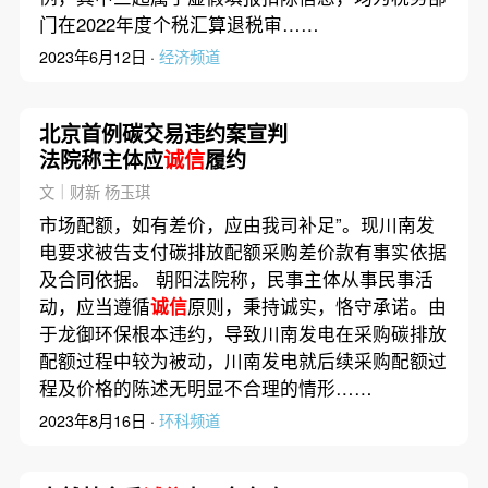
门在2022年度个税汇算退税审……
2023年6月12日 ·
经济频道
北京首例碳交易违约案宣判
法院称主体应
诚信
履约
文｜财新 杨玉琪
市场配额，如有差价，应由我司补足”。现川南发
电要求被告支付碳排放配额采购差价款有事实依据
及合同依据。 朝阳法院称，民事主体从事民事活
动，应当遵循
诚信
原则，秉持诚实，恪守承诺。由
于龙御环保根本违约，导致川南发电在采购碳排放
配额过程中较为被动，川南发电就后续采购配额过
程及价格的陈述无明显不合理的情形……
2023年8月16日 ·
环科频道