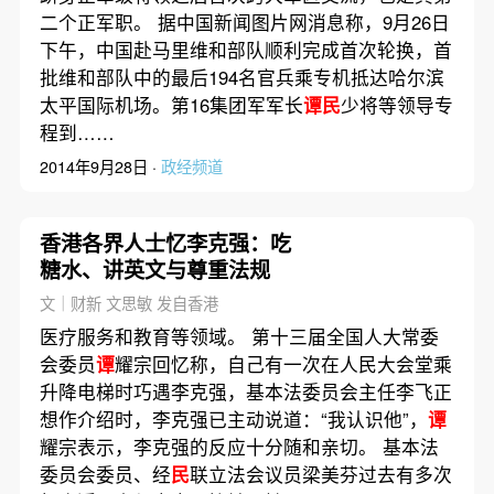
二个正军职。 据中国新闻图片网消息称，9月26日
下午，中国赴马里维和部队顺利完成首次轮换，首
批维和部队中的最后194名官兵乘专机抵达哈尔滨
太平国际机场。第16集团军军长
谭民
少将等领导专
程到……
2014年9月28日 ·
政经频道
香港各界人士忆李克强：吃
糖水、讲英文与尊重法规
文｜财新 文思敏 发自香港
医疗服务和教育等领域。 第十三届全国人大常委
会委员
谭
耀宗回忆称，自己有一次在人民大会堂乘
升降电梯时巧遇李克强，基本法委员会主任李飞正
想作介绍时，李克强已主动说道：“我认识他”，
谭
耀宗表示，李克强的反应十分随和亲切。 基本法
委员会委员、经
民
联立法会议员梁美芬过去有多次