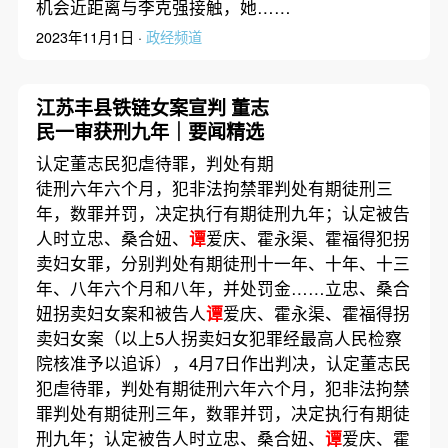
机会近距离与李克强接触，她……
2023年11月1日 ·
政经频道
江苏丰县铁链女案宣判 董志
民一审获刑九年｜要闻精选
认定董志民犯虐待罪，判处有期
徒刑六年六个月，犯非法拘禁罪判处有期徒刑三
年，数罪并罚，决定执行有期徒刑九年；认定被告
人时立忠、桑合妞、
谭
爱庆、霍永渠、霍福得犯拐
卖妇女罪，分别判处有期徒刑十一年、十年、十三
年、八年六个月和八年，并处罚金……立忠、桑合
妞拐卖妇女案和被告人
谭
爱庆、霍永渠、霍福得拐
卖妇女案（以上5人拐卖妇女犯罪经最高人民检察
院核准予以追诉），4月7日作出判决，认定董志民
犯虐待罪，判处有期徒刑六年六个月，犯非法拘禁
罪判处有期徒刑三年，数罪并罚，决定执行有期徒
刑九年；认定被告人时立忠、桑合妞、
谭
爱庆、霍