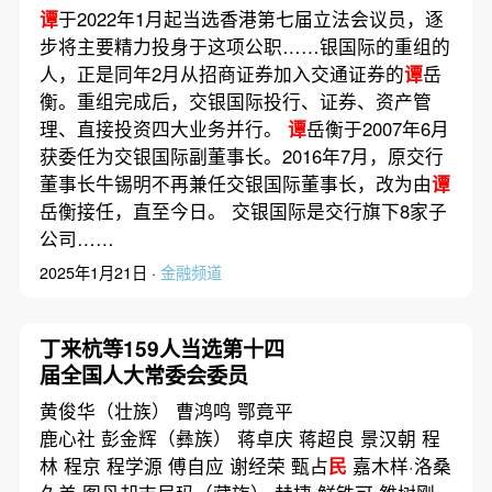
谭
于2022年1月起当选香港第七届立法会议员，逐
步将主要精力投身于这项公职……银国际的重组的
人，正是同年2月从招商证券加入交通证券的
谭
岳
衡。重组完成后，交银国际投行、证券、资产管
理、直接投资四大业务并行。
谭
岳衡于2007年6月
获委任为交银国际副董事长。2016年7月，原交行
董事长牛锡明不再兼任交银国际董事长，改为由
谭
岳衡接任，直至今日。 交银国际是交行旗下8家子
公司……
2025年1月21日 ·
金融频道
丁来杭等159人当选第十四
届全国人大常委会委员
黄俊华（壮族） 曹鸿鸣 鄂竟平
鹿心社 彭金辉（彝族） 蒋卓庆 蒋超良 景汉朝 程
林 程京 程学源 傅自应 谢经荣 甄占
民
嘉木样·洛桑