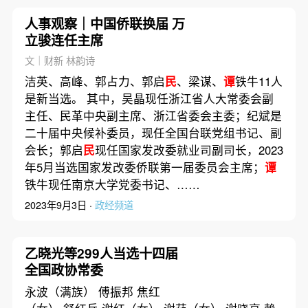
人事观察｜中国侨联换届 万
立骏连任主席
文｜财新 林韵诗
洁英、高峰、郭占力、郭启
民
、梁谋、
谭
铁牛11人
是新当选。 其中，吴晶现任浙江省人大常委会副
主任、民革中央副主席、浙江省委会主委；纪斌是
二十届中央候补委员，现任全国台联党组书记、副
会长；郭启
民
现任国家发改委就业司副司长，2023
年5月当选国家发改委侨联第一届委员会主席；
谭
铁牛现任南京大学党委书记、……
2023年9月3日 ·
政经频道
乙晓光等299人当选十四届
全国政协常委
永波（满族） 傅振邦 焦红