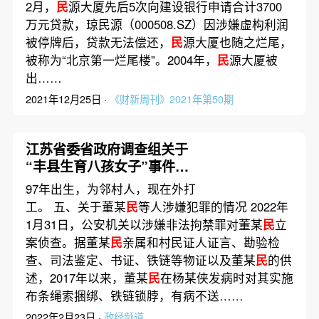
2月，
民
源大厦先后5次向建设银行申请合计3700
万元贷款，琼民源（000508.SZ）因涉嫌虚构利润
被停牌后，贷款无法偿还，
民
源大厦也随之烂尾，
被称为“北京第一烂尾楼”。2004年，
民
源大厦被
出……
2021年12月25日 ·
《财新周刊》2021年第50期
江苏省委省政府调查组关于
“丰县生育八孩女子”事件调
查处理情况的通报
97年出生，为邻村人，现在外打
工。 五、关于董某
民
等人涉嫌犯罪的情况 2022年
1月31日，公安机关以涉嫌非法拘禁罪对董某
民
立
案侦查。据董某
民
亲属和村民证人证言、勘验检
查、司法鉴定、书证、铁链等物证以及董某
民
的供
述，2017年以来，董某
民
在杨某侠发病时对其实施
布条绳索捆绑、铁链锁脖，有病不送……
2022年2月23日 ·
政经频道