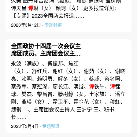
久美·图丹却吉尼玛（藏族） 赫捷 鲜铁可 雒树刚
谭天星
谭
琳（女） 颜珂（女） 更多报道详见：
【专题】2023全国两会报道……
2023年3月12日 ·
专题频道
全国政协十四届一次会议主
席团成员、主席团会议主持
人和秘书长名单
永波（满族）、傅振邦、焦红
（女）、舒红兵、谢红（女）、谢茹（女）、谢晓
亮、赖明、赖明勇、解冬（女）、蔡威、蔡名照、
蔡秀军、蔡冠深、廖长江、演觉、
谭
铁牛、
谭
锦
球、樊杰、黎昌晋、滕树静（女，土家族）、潘立
刚、燕瑛（女）、霍卫平、霍金花（女）、穆虹、
魏钢 二、主席团会议主持人 王沪宁 三、秘书
长……
2023年3月4日 ·
专题频道