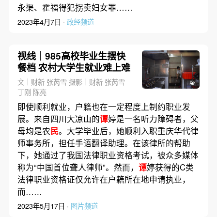
永渠、霍福得犯拐卖妇女罪……
2023年4月7日 ·
政经频道
视线｜985高校毕业生摆快
餐档 农村大学生就业难上难
文｜财新 张芮雪 摄影｜财新 张芮雪
丁刚 陈亮
即使顺利就业，户籍也在一定程度上制约职业发
展。来自四川大凉山的
谭
婷是一名听力障碍者，父
母均是农
民
。大学毕业后，她顺利入职重庆华代律
师事务所，担任手语翻译助理。在该律所的帮助
下，她通过了我国法律职业资格考试，被众多媒体
称为“中国首位聋人律师”。然而，
谭
婷获得的C类
法律职业资格证仅允许在户籍所在地申请执业，
而……
2023年5月17日 ·
图片频道