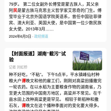
79岁。 第二位女副外长傅莹是蒙古族人，其父亲
阿
民
是蒙古族马克思主义哲学家艾思奇的门生。傅
莹毕业于北京外国语学院英语系，曾任中国驻菲律
宾、澳大利亚、英国大使，是中国第一位少数民族
女大使。2013年3月……
2024年6月3日 ·
政经频道
【封面报道】湖南“截污”试
验
记者 刘虹桥
种不好吃，“不粘”。 下午5点半，平水镇峰仙村种
粮大户
谭
晚文和他的雇工们，刚刚对高粱田播撒完
一轮农药。在以水稻为主要粮食作物的湖南省，乃
至更大范围的中国南方地区，高粱并不常见。在千
亩水田上改种高粱更是罕见。 相较于新稻种和撒
石灰，
谭
晚文在这个播种季面对的变化要大得多。