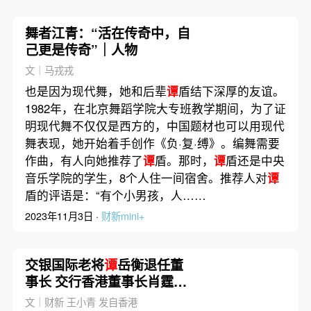
舞者江青：“活在传奇中，自
己更是传奇”｜人物
文｜马戎戎
也是因为现代舞，她和后辈
谭
盾结下深厚的友谊。
1982年，在北京舞蹈学院大专班教学期间，为了证
明现代舞不仅仅是西方的，中国题材也可以用现代
舞表现，她开始着手创作《负·复·缚》。编舞需要
作曲，有人向她推荐了
谭
盾。那时，
谭
盾还是中央
音乐学院的学生，8个人住一间宿舍。推荐人对
谭
盾的评语是：“有个小男孩，人……
2023年11月3日 ·
财新mini+
交银国际老将
谭
岳衡退任董
事长 交行香港董事长肖霆接
棒
文｜财新 王小青 发自香港