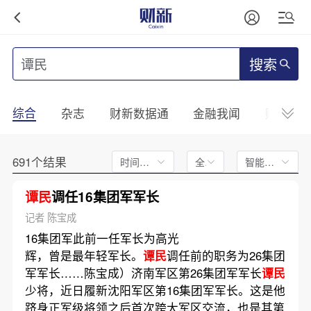
搜索
综合
杂志
财新数据通
金融我闻
财新mini
691个结果
时间不限
全文
智能排序
谭民
调任16集团军军长
记者 陈宝成
16集团军此前一任军长为高光
辉，曾是最年轻军长。
谭民
调任前的职务为26集团
军军长……陈宝成）济南军区第26集团军军长
谭民
少将，近日履新沈阳军区第16集团军军长。这是他
跻身正军级将领之后首次跨大军区交流，也是其第