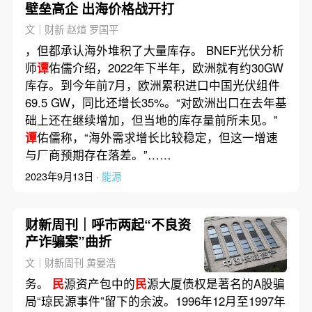
壁垒高企 出海价格战开打
文｜财新 赵煊 罗国平
，但都承认海外堆积了大量库存。 BNEF光伏分析
师
谭
佑儒介绍，2022年下半年，欧洲就有约30GW
库存。到今年前7月，欧洲累积进口中国光伏组件
69.5 GW，同比还增长35%。“对欧洲出口在去年基
础上还在继续增加，但当地的库存量前所未见。”
谭
佑儒称，“海外需求增长比较稳定，但这一增速
与厂商预期存在落差。”……
2023年9月13日 ·
能源
财新周刊｜呼市两起“不良资
产诈骗案”曲折
文｜财新周刊 黄晏浩
务。
民
源资产包中的
民
源大厦债权是著名的A股骗
局“琼民源事件”留下的余波。1996年12月至1997年