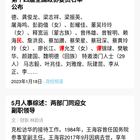
公布
德、龚俊龙、梁志祥、梁振英、
屠海鸣、彭韵僖（女）、彭耀佳、董吴玲玲
（女）、释宽运（蒙古族）、曾伟雄、曾智明、赖
海
民
、詹洪良、蔡加讚、蔡荣星、蔡冠深、蔡黄玲
玲（女）、廖长江、
谭
允芝（女）、
谭
锦球、樊敏
华、颜建国、魏明德（回族） 特邀澳门人士（29
人） 马志毅、叶兆佳、刘雅煌、阮建昆、李从
正、李……
2023年1月18日 ·
政经频道
5月人事综述：两部门同迎女
副职领导
文｜财新 林韵诗
克松访华的接待工作。1984年，王海容曾任国务院
参事室副主任。王海容2017年9月因病去世，享年