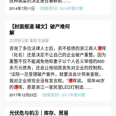
改种高粱的决定是在春耕前……
2014年7月11日 ·
《财新周刊》2014年第27期
【封面报道·辅文】破产难何
解
文|财新记者 董兢 彭骎骎
咨询了多位法律人士后，资不抵债的浙江商人
谭
晖
（化名）还是决定不让自己的企业破产重整。因为
重整不仅不能减免他和妻子以个人名义举借的600
多万元债务，还会让他彻底丧失对企业的控制权。
“法院一旦受理破产案件，就要派会计师来查账，
我对企业将完全没有发言权。”
谭
晖说。 现年46岁
的
谭
晖，原是浙江一家民营LED灯制造……
2017年12月23日 ·
《财新周刊》2017年第50期
光伏危与机③｜库存、贸易