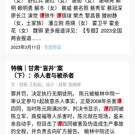
（女） 舒红兵 谢红（女） 谢茹（女） 谢晓亮 赖
明 赖明勇 解冬（女） 蔡威 蔡名照 蔡秀军 蔡冠深
廖长江 演觉
谭
铁牛
谭
锦球 樊杰 黎昌晋 滕树静
（女，土家族） 潘立刚 燕瑛（女） 霍卫平 霍金
花（女） 魏钢 更多报道详见：【专题】2023全国
两会报道……
2023年3月11日 ·
专题频道
特稿｜甘肃“盲井”案
（下）：杀人者与被杀者
文｜财新 王和岩，设计｜财新 张梅婷
罪并罚，决定执行无期徒刑。 陈元被榆林中院一
审认定参与1起故意杀人事实，正是2008年杀害
谭
四同，当时陈元刚满20岁。判决书显示，
谭
四同被
陈立军、高俊福等人杀害时，陈元就在现场，虽未
亲自动手，但目击了
谭
四同被害及伪造成生产事故
的全程，并负责去向矿方报告。 榆林中院还认