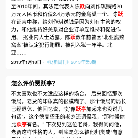
至2010年间，其法定代表人陈
跃
向刘作琪贿赂20
万元人民币和价值2.4万余元的金鸟巢一个。陈
跃
在证言中称，给刘作琪送钱是因为刘有主管的权
力，和他维持好关系对企业订单起维持和促进作
用。 据业内人士透露，陈
跃
数年前曾因“北亚腐败
窝案”被认定犯行贿罪，被判入狱一年半。北
亚……
2013年1月18日 ·
《财新周刊》2013年第3期
怎么评价贾跃亭？
不太喜欢也不太适应这样的场合。 后来回忆那次
饭局，老贾的印象真的很模糊了。那个饭局的局长
已经退休，他回忆说，“好像
跃亭
加起来也没说几
句话”。这个德高望重的老乡还调侃我，“那时候你
比
跃亭
有名。” 下次见到这位老哥，我得问问他，
老贾这样性格的人，到底是怎么被他归类成“有意