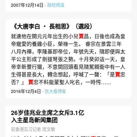
2007年12月14日 ·
政经频道
《大唐李白 ‧ 長相思》（選段）
就連他在開元元年出生的小兒
賈
昌，日後也成為皇
帝寵愛的養雞小臣，榮祿一生。 睿宗在景雲三年
八月內禪，李隆基即帝位，年號先天，隨即便與太
平公主形成了劍拔弩張之勢。十月癸卯這一天，皇
帝幸新豐行獵，不意間回頭看見隨駕親衛中有一人
生得甚是長大，轉念想起，呼喊了一聲：「是
賈
忠
否？」
賈
忠不料能蒙聖人叱名，一時愕……
2016年12月4日 ·
张大春博客
26岁佳兆业主席之女斥3.1亿
入主星岛新闻集团
驻香港见习记者 周文敏