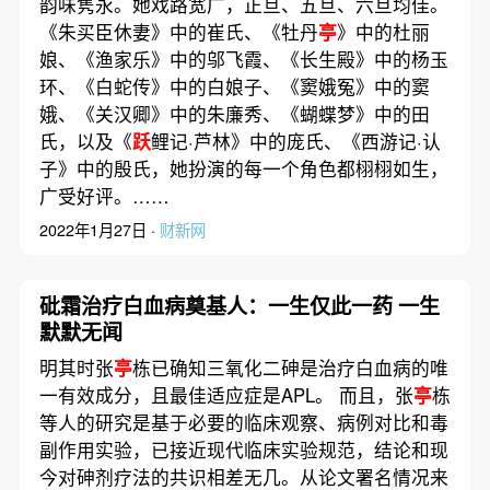
韵味隽永。她戏路宽广，正旦、五旦、六旦均佳。
《朱买臣休妻》中的崔氏、《牡丹
亭
》中的杜丽
娘、《渔家乐》中的邬飞霞、《长生殿》中的杨玉
环、《白蛇传》中的白娘子、《窦娥冤》中的窦
娥、《关汉卿》中的朱廉秀、《蝴蝶梦》中的田
氏，以及《
跃
鲤记·芦林》中的庞氏、《西游记·认
子》中的殷氏，她扮演的每一个角色都栩栩如生，
广受好评。……
2022年1月27日 ·
财新网
砒霜治疗白血病奠基人：一生仅此一药 一生
默默无闻
明其时张
亭
栋已确知三氧化二砷是治疗白血病的唯
一有效成分，且最佳适应症是APL。 而且，张
亭
栋
等人的研究是基于必要的临床观察、病例对比和毒
副作用实验，已接近现代临床实验规范，结论和现
今对砷剂疗法的共识相差无几。从论文署名情况来