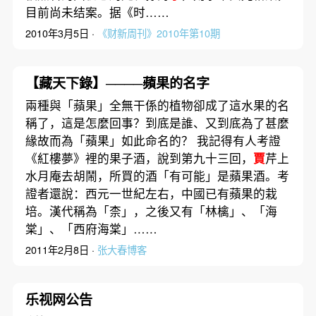
目前尚未结案。据《时……
2010年3月5日 ·
《财新周刊》2010年第10期
【藏天下錄】────蘋果的名字
兩種與「蘋果」全無干係的植物卻成了這水果的名
稱了，這是怎麼回事？到底是誰、又到底為了甚麼
緣故而為「蘋果」如此命名的？ 我記得有人考證
《紅樓夢》裡的果子酒，說到第九十三回，
賈
芹上
水月庵去胡鬧，所買的酒「有可能」是蘋果酒。考
證者還說：西元一世紀左右，中國已有蘋果的栽
培。漢代稱為「柰」，之後又有「林檎」、「海
棠」、「西府海棠」……
2011年2月8日 ·
张大春博客
乐视网公告