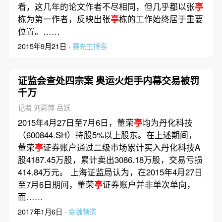
看，这几年的论文作者不尽相同，但几乎都以张
亭
栋为第一作者，反映出张
亭
栋的工作始终居于重要
位置。……
2015年9月21日 ·
赛先生博客
证监会查处四宗案 奥运火炬手内幕交易被罚
千万
记者 刘彩萍 岳跃
2015年4月27日至7月6日，董荣
亭
均为丹化科技
（600844.SH）持股5%以上股东。在上述期间，
董荣
亭
证券账户通过二级市场累计买入丹化科技A
股4187.45万股，累计卖出3086.18万股，交易亏损
414.84万元。 上海证监局认为，在2015年4月27日
至7月6日期间，董荣
亭
证券账户并非单次单向，
而……
2017年1月6日 ·
金融频道