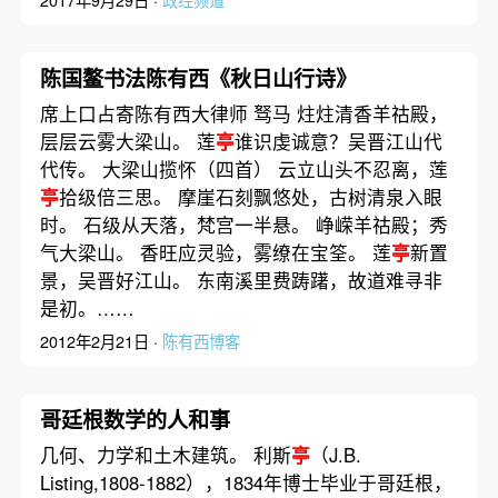
2017年9月29日 ·
政经频道
陈国鳌书法陈有西《秋日山行诗》
席上口占寄陈有西大律师 驽马 炷炷清香羊祜殿，
层层云雾大梁山。 莲
亭
谁识虔诚意？吴晋江山代
代传。 大梁山揽怀（四首） 云立山头不忍离，莲
亭
拾级倍三思。 摩崖石刻飘悠处，古树清泉入眼
时。 石级从天落，梵宫一半悬。 峥嵘羊祜殿；秀
气大梁山。 香旺应灵验，雾缭在宝筌。 莲
亭
新置
景，吴晋好江山。 东南溪里费踌躇，故道难寻非
是初。……
2012年2月21日 ·
陈有西博客
哥廷根数学的人和事
几何、力学和土木建筑。 利斯
亭
（J.B.
Listing,1808-1882），1834年博士毕业于哥廷根，