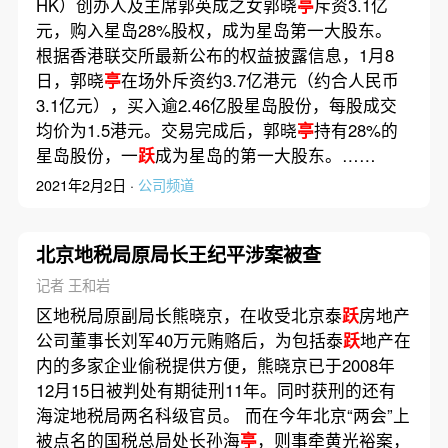
HK）创办人及主席郭英成之女郭晓
亭
斥资3.1亿
元，购入星岛28%股权，成为星岛第一大股东。
根据香港联交所最新公布的权益披露信息，1月8
日，郭晓
亭
在场外斥资约3.7亿港元（约合人民币
3.1亿元），买入逾2.46亿股星岛股份，每股成交
均价为1.5港元。交易完成后，郭晓
亭
持有28%的
星岛股份，一
跃
成为星岛的第一大股东。……
2021年2月2日 ·
公司频道
北京地税局原局长王纪平涉案被查
记者 王和岩
区地税局原副局长熊晓京，在收受北京泰
跃
房地产
公司董事长刘军40万元贿赂后，为包括泰
跃
地产在
内的多家企业偷税提供方便，熊晓京已于2008年
12月15日被判处有期徒刑11年。同时获刑的还有
海淀地税局两名科级官员。 而在今年北京“两会”上
被点名的国税总局处长孙海
亭
，则事牵黄光裕案，