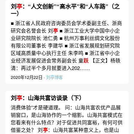
刘
亭
：“人文创新”“高水平”和“人车路”（之
一）
■ 浙江省人民政府咨询委员会学术委副主任、浙商
研究会名誉会长 刘
亭
■ 浙江工业大学中国中小企
业研究院院长 池仁勇 ■ 杭州万事利丝绸文化股份
有限公司董事长 李建华 ■ 浙江省发展规划研究院
区域高质量中心执行主任 朱李鸣 ■ 浙江省中小企
业经济发展促进会常务副会长 童
跃
【正文】杨轶
清：再过半个多月就要进入202……
2020年12月22日 ·
刘亭博客
刘
亭
：山海共富访谈录（下）
消费体验”才是硬道理。 问：山海共富农优产品展
销窗口，是山海协作的一个缩影。山海共富模式在
您看来有什么特点？对于促进共同富裕，有何可供
借鉴之处？ 刘
亭
：山海共富某种意义上，也是山