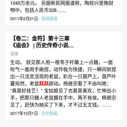
1045万余元。 另据新民网报道称，陶校兴受贿财
物中，包括人民币328……
2011年2月21日 ·
政经频道
【卷二：金符】第十三章
《庙会》 | 历史传奇小说
《赤龙》
苗棣
生动。 就见那人用一根苇子杆蘸上一点糖，一面
吹气一面用手揪捏，动作极为快捷，只一瞬间就捏
出一只活灵活现的老鼠，趴在一只葫芦上，葫芦叶
蔓宛然，老鼠
跃跃
欲动。杨继宗看了不由叫绝：
“真是好技艺！” 宝姑娘见了也甚是喜欢，忙伸出小
手，把那只糖人老鼠握在手中，再不肯放。杨继宗
见了，赶快为她买了下来，才不过五文钱。……
2017年10月1日 ·
文化频道