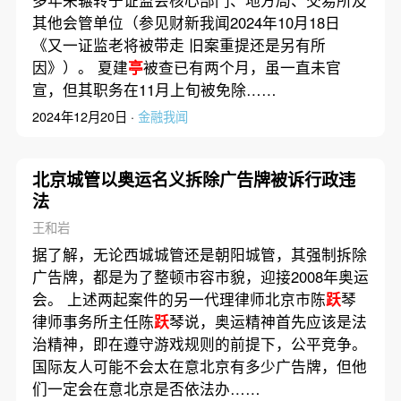
多年来辗转于证监会核心部门、地方局、交易所及
其他会管单位（参见财新我闻2024年10月18日
《又一证监老将被带走 旧案重提还是另有所
因》）。 夏建
亭
被查已有两个月，虽一直未官
宣，但其职务在11月上旬被免除……
2024年12月20日 ·
金融我闻
北京城管以奥运名义拆除广告牌被诉行政违
法
王和岩
据了解，无论西城城管还是朝阳城管，其强制拆除
广告牌，都是为了整顿市容市貌，迎接2008年奥运
会。 上述两起案件的另一代理律师北京市陈
跃
琴
律师事务所主任陈
跃
琴说，奥运精神首先应该是法
治精神，即在遵守游戏规则的前提下，公平竞争。
国际友人可能不会太在意北京有多少广告牌，但他
们一定会在意北京是否依法办……