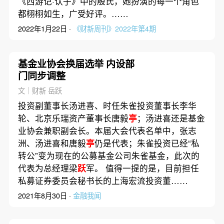
《西游记·认子》中的殷氏，她扮演的每一个角色
都栩栩如生，广受好评。……
2022年1月22日 ·
《财新周刊》2022年第4期
基金业协会换届选举 内设部
门同步调整
文｜财新 岳跃
投资副董事长汤进喜、时任朱雀投资董事长李华
轮、北京乐瑞资产董事长唐毅
亭
；汤进喜还是基金
业协会兼职副会长。本届大会代表名单中，张志
洲、汤进喜和唐毅
亭
仍是代表；朱雀投资已经“私
转公”变为现在的公募基金公司朱雀基金，此次的
代表为总经理梁
跃
军。 值得一提的是，目前担任
私募证券委员会秘书长的上海宏流投资董……
2021年8月30日 ·
金融我闻