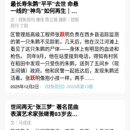
最长寿朱鹮“平平”去世 命悬
一线的“神鸟”如何再生｜深
度回放
文｜财新周刊 康佳 陈立雄 摄影｜财新
周刊 丁刚
区管理局高级工程师张
跃
明负责在西乡县追踪监测
的第一只朱鹮不见踪影。几天后，他在汉江河滩上
看见了这只朱鹮的尸体——身体上有明显的血迹和
枪伤。 同年9月，他在站里接到电话，得知有村民
在稻田中发现一只受伤的朱鹮，送到了五间乡（现
五间镇）政府。他和民警一起抵达后，发现朱鹮还
活着。张
跃
明像抱小孩一样，两手……
2025年12月2日 ·
《财新周刊》2023年第13期
世间再无“张三梦” 著名昆曲
表演艺术家张继青83岁去世
｜讣闻
文｜马戎戎