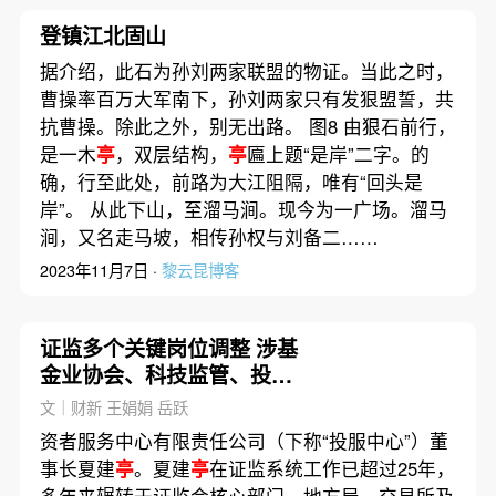
登镇江北固山
据介绍，此石为孙刘两家联盟的物证。当此之时，
曹操率百万大军南下，孙刘两家只有发狠盟誓，共
抗曹操。除此之外，别无出路。 图8 由狠石前行，
是一木
亭
，双层结构，
亭
匾上题“是岸”二字。的
确，行至此处，前路为大江阻隔，唯有“回头是
岸”。 从此下山，至溜马涧。现今为一广场。溜马
涧，又名走马坡，相传孙权与刘备二……
2023年11月7日 ·
黎云昆博客
证监多个关键岗位调整 涉基
金业协会、科技监管、投资
者保护
文｜财新 王娟娟 岳跃
资者服务中心有限责任公司（下称“投服中心”）董
事长夏建
亭
。夏建
亭
在证监系统工作已超过25年，