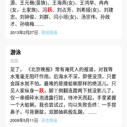
源、王元楷(苗族)、王海燕(女)、王鸿举、冉冉
(女，土家族)、冯
跃
、刘占芳、刘希娅(女)、刘建
忠、刘钟俊、刘群、闫小培(女)、汤宗伟、孙政
才、孙晓梅……
2013年2月27日 ·
政经频道
游泳
北岛
足了。 《北京晚报》常有淹死人的报道，对我等
水鬼毫无阻吓作用。后海水不深，即使没顶，只要
会踩水就不怕。最难的是摸蛤蜊那样的绝活儿。只
见人家纵身一
跃
，脚丫倒翻连蹬两下就没影儿了，
仅一串细碎水泡透露行踪，待冲天而起，手里紧握
一个大蛤蜊。我也尝试过，均以失败告终：一手捏
鼻子，弓背撅腚，双脚抽疯般乱踹，……
2009年5月11日 ·
杂志频道