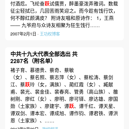
付酒卮。飞纶奋
跃
试儒贾，醉墨豪泼弄雅词。数载
征尘轻拭已，几回苦雨笑迎之。而今趁有饯行饮，
何不醇红颜满皮？ 附诗友唱和原诗作： 1，王燕
—— 九爷府与众诗友相聚为狂生饯行……
2007年2月1日 ·
王功权博客
中共十九大代表全部选出 共
2287名（附名单）
褚子育、慕德贵、蔡奇、蔡敏
（女）、蔡名照、蔡志萍（女）、蔡松涛、蔡剑
江、蔡
跃
玲（女，满族）、蔺红霞（女）、臧献
甫、裴光、裴金佳、裴春亮、管勇（高山族）、雒
树刚、廖红（女）、廖明、廖可铎、廖达雄、廖国
勋（土家族）、廖建宇、谭
跃
、谭千红、谭天星、
谭双剑、谭本宏、谭成旭、谭作钧、谭君铁、谭洪
恩（土家族）、……