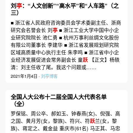
刘
亭
：“人文创新”“高水平”和“人车路”（之
三）
■ 浙江省人民政府咨询委员会学术委副主任、浙商
研究会名誉会长 刘
亭
■ 浙江工业大学中国中小企
业研究院院长 池仁勇 ■ 杭州万事利丝绸文化股份
有限公司董事长 李建华 ■ 浙江省发展规划研究院
区域高质量中心执行主任 朱李鸣 ■ 浙江省中小企
业经济发展促进会常务副会长 童
跃
【正文】杨轶
清：刘主任收了尾。我这个问题或……
2021年1月4日 ·
刘亭博客
全国人大公布十二届全国人大代表名单
（全）
罗保铭、周公卒、郝如玉、钟春燕(女)、倪强、高
之国、黄月芳(女，黎族)、符兴、符
跃
兰(女，黎
族)、蒋定之、戴金益 重庆市(61名) 马正其、马忠