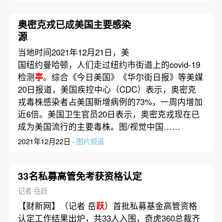
奥密克戎已成美国主要感染
源
当地时间2021年12月21日，美
国纽约曼哈顿，人们走过纽约市街道上的covid-19
检测
亭
。综合《今日美国》《华尔街日报》等美媒
20日报道，美国疾控中心（CDC）表示，奥密克
戎毒株感染者占美国新增病例的73%，一周内增加
近6倍。美国卫生官员20日表示，奥密克戎现在已
成为美国流行的主要毒株。图/视觉中国……
2021年12月22日 ·
图片频道
33名私募高管免考获资格认定
记者 岳跃
【财新网】（记者 岳
跃
）首批私募基金高管资格
认定工作结果出炉，共33人入围，奇虎360总裁齐