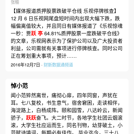
张榆
【媒体报道质押股票跌破平仓线 乐视停牌核查】
12 月 6 日乐视网尾盘短时间内出现大幅下跌，跌
幅偏离值较大，并且同日有媒体报道了《乐视惊魂
一秒：贾
跃
亭
64.81%质押股票一度跌破平仓线》
的文章，乐视网表示为了保护公司以及广大投资者
利益，公司需就有关事项进行停牌核查。同时公司
正在筹划重大事项，预计……
2016年12月7日 ·
财新数据通频道
悼小范
闻小范猝然离世，痛彻心扉，四年同窗，声犹在
耳。七八复校，书生意气，宿舍窘困，走读相伴，
海淀路上，白杨成阵。颐和园雪，八达岭云，新闻
骄子，
跃跃
奋飞。大二时节，各地学生社团云烟滚
滚，大学生社应运而生，同名刊物，幼芽破土，小
范赋诗填词，每期必有佳作。 毕业迄今，三十八