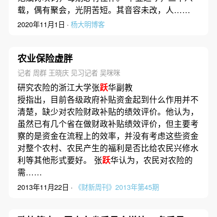
载，偶有聚会，光阴苦短。其音容未改，人……
2020年11月1日 ·
杨大明博客
农业保险虚胖
记者 周群 王晓庆 见习记者 吴咪咪
研究农险的浙江大学张
跃
华副教
授指出，目前各级政府补贴资金起到什么作用并不
清楚，缺少对农险财政补贴的绩效评价。他认为，
虽然已有几个省在做财政补贴绩效评价，但主要考
察的是资金在流程上的效率，并没有考虑这些资金
对整个农村、农民产生的福利是否比给农民兴修水
利等其他形式要好。 张
跃
华认为，农民对农险的
需……
2013年11月22日 ·
《财新周刊》2013年第45期