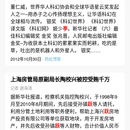
董仁威，世界华人科幻协会和全球华语星云奖发起
人之一–用赤子之心传扬理想主义，让华语科幻在
全球相与流传。 银奖 《科幻世界》 《科幻世界》
译文版 《科幻网》 姬少
亭
，新华社记者 （六）最
佳科幻编辑奖 金奖 张兆晋，人民邮电出版社编辑
金奖–为收获本土科幻的累累果实而躬耕，吃的是
草，吐出的是机器人和外星人。 银奖……
2012年10月30日 ·
韩松博客
上海房管局原副局长陶校兴被控受贿千万
记者 谢海涛
据新华社报道，检察机关指控陶校兴，于1998年9
月至2010年8月期间，先后接受孙镇
跃
等人请托，
利用分管土地利用等职务便利，帮助上海兴
跃
房地
产投资有限公司等单位获取地块，用于开发房地
产，并先后收受孙镇
跃
等人财物，合计价值人民币