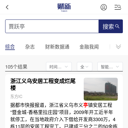
搜索
综合
杂志
财新数据通
金融我闻
财新mini
105个结果
时间不限
全文
智能排序
浙江义乌安居工程变成烂尾
楼
东方IC
据都市快报报道，浙江省义乌市义
亭
镇安居工程
“暨金城-香格里拉庄园”项目，2009年开工近半年
就停工，在当地政府介入下借给开发商3300万，4
栋11层的安居工程完工。已建成三分之二的50余栋