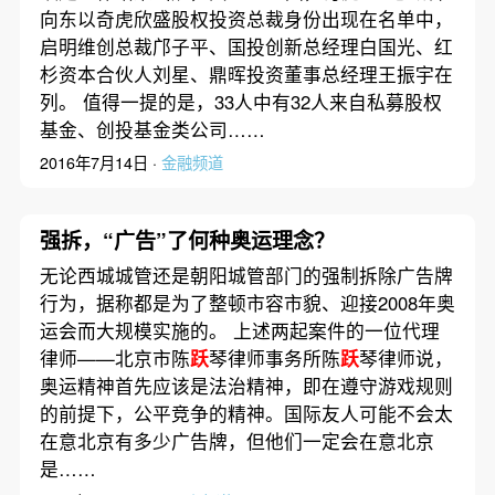
向东以奇虎欣盛股权投资总裁身份出现在名单中，
启明维创总裁邝子平、国投创新总经理白国光、红
杉资本合伙人刘星、鼎晖投资董事总经理王振宇在
列。 值得一提的是，33人中有32人来自私募股权
基金、创投基金类公司……
2016年7月14日 ·
金融频道
强拆，“广告”了何种奥运理念？
无论西城城管还是朝阳城管部门的强制拆除广告牌
行为，据称都是为了整顿市容市貌、迎接2008年奥
运会而大规模实施的。 上述两起案件的一位代理
律师——北京市陈
跃
琴律师事务所陈
跃
琴律师说，
奥运精神首先应该是法治精神，即在遵守游戏规则
的前提下，公平竞争的精神。国际友人可能不会太
在意北京有多少广告牌，但他们一定会在意北京
是……