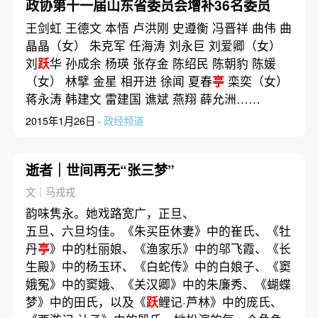
政协第十一届山东省委员会增补36名委员
王剑虹 王德文 本悟 卢洪刚 史遵衡 冯晋祥 曲伟 曲
晶晶（女） 朱克军 任海涛 刘永巨 刘爱卿（女）
刘
跃
华 孙成余 杨瑛 张存金 陈绍民 陈朝豹 陈媛
（女） 林擘 金星 相开进 徐闻 夏春
亭
栾奕（女）
蒋永涛 韩建文 雷建国 谯斌 燕翔 薛允洲……
2015年1月26日 ·
政经频道
逝者｜世间再无“张三梦”
文｜马戎戎
韵味隽永。她戏路宽广，正旦、
五旦、六旦均佳。《朱买臣休妻》中的崔氏、《牡
丹
亭
》中的杜丽娘、《渔家乐》中的邬飞霞、《长
生殿》中的杨玉环、《白蛇传》中的白娘子、《窦
娥冤》中的窦娥、《关汉卿》中的朱廉秀、《蝴蝶
梦》中的田氏，以及《
跃
鲤记·芦林》中的庞氏、