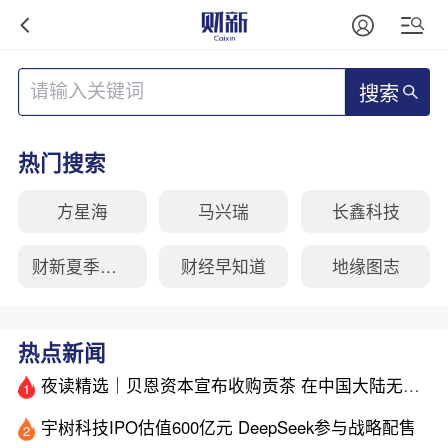
搜索
热门搜索
方星海
马兴瑞
长鑫科技
财新夏季峰会
财经早知道
地缘图志
热点新闻
夜读精选｜贝恩资本宣布收购贡茶 在中国大陆无法注册商标后退出市场
1
宇树科技IPO估值600亿元 DeepSeek参与战略配售
2