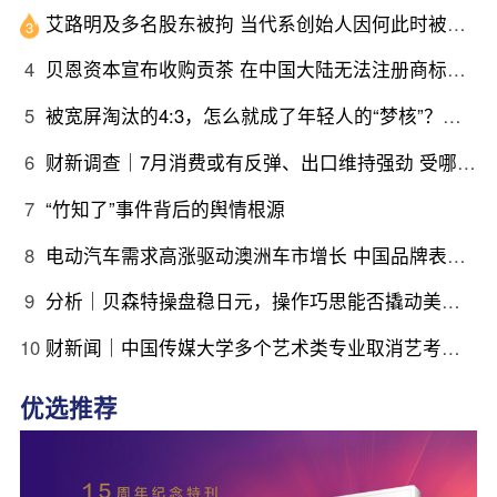
艾路明及多名股东被拘 当代系创始人因何此时被清算
3
4
贝恩资本宣布收购贡茶 在中国大陆无法注册商标后退出市场
5
被宽屏淘汰的4:3，怎么就成了年轻人的“梦核”？｜热点
6
财新调查｜7月消费或有反弹、出口维持强劲 受哪些因素带动？
7
“竹知了”事件背后的舆情根源
8
电动汽车需求高涨驱动澳洲车市增长 中国品牌表现强劲｜出海·汽车
9
分析｜贝森特操盘稳日元，操作巧思能否撬动美日货币基本面
10
财新闻｜中国传媒大学多个艺术类专业取消艺考，将依据考生高考文化课成绩由高到低依次录取
优选推荐