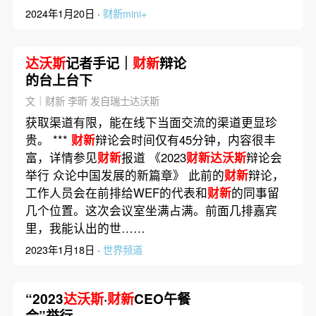
2024年1月20日 ·
财新mini+
达沃斯
记者手记｜
财新
辩论
的台上台下
文｜财新 李昕 发自瑞士达沃斯
获取渠道有限，能在线下当面交流的渠道更显珍
贵。 ***
财新
辩论会时间仅有45分钟，内容很丰
富，详情参见
财新
报道 《2023
财新达沃斯
辩论会
举行 众论中国发展的新篇章》 此前的
财新
辩论，
工作人员会在前排给WEF的代表和
财新
的同事留
几个位置。这次会议室坐满占满。前面几排嘉宾
里，我能认出的世……
2023年1月18日 ·
世界频道
“2023
达沃斯
·
财新
CEO午餐
会”举行