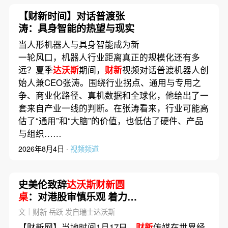
【财新时间】对话普渡张
涛：具身智能的热望与现实
当人形机器人与具身智能成为新
一轮风口，机器人行业距离真正的规模化还有多
远？夏季
达沃斯
期间，
财新
视频对话普渡机器人创
始人兼CEO张涛。围绕行业拐点、通用与专用之
争、商业化路径、真机数据和全球化，他给出了一
套来自产业一线的判断。在张涛看来，行业可能高
估了“通用”和“大脑”的价值，也低估了硬件、产品
与组织……
2026年8月4日 ·
视频频道
史美伦致辞
达沃斯财新圆
桌
：对港股审慎乐观 着力扩
展资金和投资者来源
文｜财新 岳跃 发自瑞士达沃斯
【财新网】当地时间1月17日，
财新
传媒在世界经