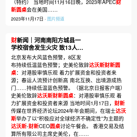
（特约） 当地时间11月16日晚，2023年APEC
财
新圆桌
会在美国……
2023年11月17日 ·
图片频道
财
新闻｜河南南阳方城县一
学校宿舍发生火灾 致13人遇
难1人受伤
北京发布大风蓝色预警，8区发
布持续低温蓝色预警；史美伦致辞
达沃斯财新圆
桌
：对港股审慎乐观 着力扩展资金和投资者来
源；春运人流预计创新高 南北互换、出境游成热
门……持续低温蓝色预警。（据北京日报客户端）
史美伦致辞
达沃斯财新圆桌
：对港股审慎乐观 着
力扩展资金和投资者来源 当地时间1月17日，
财新
传媒在世界经济论坛2024年年会期间，在瑞士
达沃
斯
举办了以“积极应对全球经济不确定性”为主题的
达沃斯
-
财新
CEO
圆桌
讨论午餐会。 香港交易及结
算所有限公司主席史美伦，在……