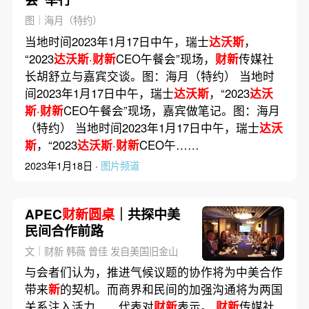
图｜海月（特约）
当地时间2023年1月17日中午，瑞士
达沃斯
，
“2023
达沃斯
·
财新
CEO午餐会”现场，
财新
传媒社
长胡舒立与嘉宾交谈。图：海月（特约） 当地时
间2023年1月17日中午，瑞士
达沃斯
，“2023
达沃
斯
·
财新
CEO午餐会”现场，嘉宾做笔记。图：海月
（特约） 当地时间2023年1月17日中午，瑞士
达沃
斯
，“2023
达沃斯
·
财新
CEO午……
2023年1月18日 ·
图片频道
APEC
财新圆桌
｜共探中美
民间合作前路
文｜财新 韩薇 曾佳 发自美国旧金山
与会者们认为，推进气候议题的协作将为中美合作
带来
新
的契机。而商界和民间的加强沟通将为两国
关系注入活力……代表对
财新
表示。
财新
传媒社