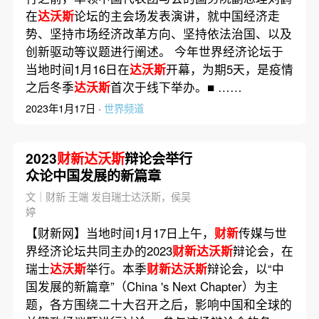
在
达沃斯
论坛的主会场发表演讲，就中国经济走
势、坚持市场经济改革方向、坚持依法治国、以及
创新驱动等议题进行阐述。 今年世界经济论坛于
当地时间1月16日在
达沃斯
开幕，为期5天，是疫情
之后冬季
达沃斯
首次于线下举办。■ ……
2023年1月17日 ·
世界频道
2023
财新达沃斯
辩论会举行
众论中国发展的新篇章
文｜财新 王端 发自瑞士达沃斯，侯吴
婷
【财新网】当地时间1月17日上午，
财新
传媒与世
界经济论坛共同主办的2023
财新达沃斯
辩论会，在
瑞士
达沃斯
举行。本季
财新达沃斯
辩论会，以“中
国发展的新篇章”（China 's Next Chapter）为主
题，各方围绕二十大召开之后，影响中国和全球的