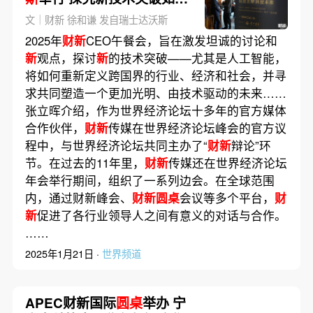
冲击全球
文｜财新 徐和谦 发自瑞士达沃斯
2025年
财新
CEO午餐会，旨在激发坦诚的讨论和
新
观点，探讨
新
的技术突破——尤其是人工智能，
将如何重新定义跨国界的行业、经济和社会，并寻
求共同塑造一个更加光明、由技术驱动的未来……
张立晖介绍，作为世界经济论坛十多年的官方媒体
合作伙伴，
财新
传媒在世界经济论坛峰会的官方议
程中，与世界经济论坛共同主办了“
财新
辩论”环
节。在过去的11年里，
财新
传媒还在世界经济论坛
年会举行期间，组织了一系列边会。在全球范围
内，通过财新峰会、
财新圆桌
会议等多个平台，
财
新
促进了各行业领导人之间有意义的对话与合作。
……
2025年1月21日 ·
世界频道
APEC财新国际
圆桌
举办 宁