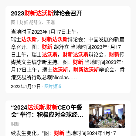
2023
财新达沃斯
辩论会召开
图｜财新 胡舒立、王端
当地时间2023年1月17日上午，
瑞士
达沃斯
，
财新达沃斯
辩论会：中国发展的新篇
章召开。图：
财新
胡舒立 当地时间2023年1月17
日上午，瑞士
达沃斯
，
财新达沃斯
辩论会，
财新
传
媒英文主编李昕主持。图：
财新
当地时间2023年1
月17日上午，瑞士
达沃斯
，
财新达沃斯
辩论会，香
港交易所行政总裁Nicolas……
2023年1月17日 ·
图片频道
“2024
达沃斯
·
财新
CEO午餐
会”举行：积极应对全球经济
不确定性
财新
续发生变化。”图：
财新
当地时间2024年1月17