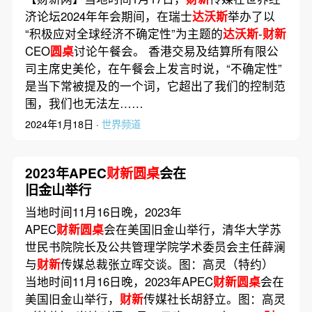
济论坛2024年年会期间，在瑞士
达沃斯
举办了以
“积极应对全球经济不确定性”为主题的
达沃斯
-
财新
CEO
圆桌
讨论午餐会。 香港交易及结算所有限公
司主席史美伦，在午餐会上发言时说，“不确定性”
是当下常被提及的一个词，它超出了我们的控制范
围，我们也无法左……
2024年1月18日 ·
世界频道
2023年APEC
财新圆桌
会在
旧金山举行
当地时间11月16日晚，2023年
APEC
财新圆桌
会在美国旧金山举行，清华大学苏
世民书院院长及公共管理学院学术委员会主任薛澜
与
财新
传媒总裁张立晖交谈。图：高灵（特约）
当地时间11月16日晚，2023年APEC
财新圆桌
会在
美国旧金山举行，
财新
传媒社长胡舒立。图：高灵