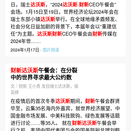
日，瑞士
达沃斯
，“2024
达沃斯
·
财新
CEO午餐会”
会场。1月15日至19日，世界经济论坛2024年会在
瑞士东部小镇
达沃斯
举行。在全球地缘矛盾频发、
社会分化日益加剧的背景下，本届年会以“重建信
任”为主题。
达沃斯财新
CEO午餐会由
财新
传媒在
2024年世……
2024年1月17日 ·
图片频道
财新达沃斯
午餐会：在分裂
中的世界寻求最大公约数
文｜财新 王小青 发自瑞士达沃斯，侯
吴婷
在疫情后的首次冬季
达沃斯
期间，
财新
午餐会群贤
毕至，云集35名海内外嘉宾，就世界经济展望、中
国金融市场发展、中美科技脱钩、绿色发展等话题
进行讨论……等35人。 就在
财新达沃斯
午餐会举
行之前，率领中国代表团与会的国务院副总理刘鹤