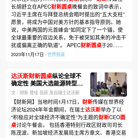
长胡舒立在APEC
财新圆桌
晚餐会的致词中表示，
习近平主席在与拜登总统会晤时提出的“五大支柱”
愿景，将成为中国对美方针的基本指导原则。她
说，中美两国的元首峰会“如同定下了一个锚，使
全球最重要的双边关系，免于被突如其来的冲击干
扰或偏离正确的轨道”。 APEC
财新圆桌
于20……
2023年11月17日 ·
世界频道
达沃斯财新圆桌
纵论全球不
确定性 美国大选能源转型AI
变革焦点纷陈
文｜财新 曾佳 岳跃 发自瑞士达沃斯
【财新网】当地时间1月17日，
财新
传媒在世界经
济论坛2024年年会期间，在瑞士
达沃斯
举办了以
“积极应对全球经济不确定性”为主题的
财新
CEO
圆
桌
讨论午餐会。 包括香港特别行政区财政司司长
陈茂波、新加坡经济发展局主席方章文、香港交易