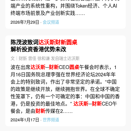
端产业的系统性重构，并围绕Token经济、个人AI
终端市场前景及产业创新实践……
2026年7月29日 ·
会议频道
陈茂波致词
达沃斯财新圆桌
解析投资香港优势未改
文｜财新 曾佳 徐和谦 发自瑞士达沃斯
波在出席
达沃斯
─
财新
CEO
圆桌
午餐会时表示，1
月16日国务院总理李强在世界经济论坛2024年年
会上的特别致词，作出了非常坚定的承诺。“中国
的政策是继续开放，继续拥抱世界。在全球不确定
性笼罩下，仍有一个可确定的事：中国和中国的香
港，仍是投资的最佳地点。”
达沃斯
─
财新
CEO午
餐会，是由
财新
传媒在2……
2024年1月17日 ·
世界频道