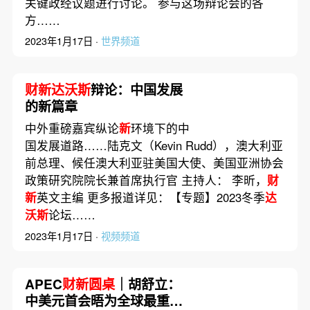
关键政经议题进行讨论。 参与这场辩论会的各
方……
2023年1月17日 ·
世界频道
财新达沃斯
辩论：中国发展
的新篇章
中外重磅嘉宾纵论
新
环境下的中
国发展道路……陆克文（Kevin Rudd），澳大利亚
前总理、候任澳大利亚驻美国大使、美国亚洲协会
政策研究院院长兼首席执行官 主持人： 李昕，
财
新
英文主编 更多报道详见：【专题】2023冬季
达
沃斯
论坛……
2023年1月17日 ·
视频频道
APEC
财新圆桌
｜胡舒立：
中美元首会晤为全球最重要