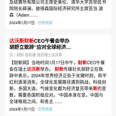
及结算所有限公司主席史美伦、清华大学苏世民书
院院长薛澜、彼得森国际经济研究所主席亚当·波
森（Adam……
2024年1月17日 ·
世界频道
达沃斯财新
CEO午餐会举办
胡舒立致辞“应对全球经济不
确定性”
文｜财新 徐和谦 发自瑞士达沃斯
【财新网】当地时间1月17日中午，
财新
CEO午餐
会在瑞士
达沃斯
举办。
财新
传媒社长胡舒立在致
辞中表示，2024年世界经济正处于关键时刻，和平
红利逐渐消失，全球化发展路径遇到挑战，科技创
新、多国大选、气候变化都为经济复苏带来
新
的变
数，需要各国积极应对。“中国本身在变，中国与
全球格局之间、和各主……
2024年1月17日 ·
世界频道