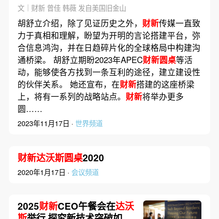
双边关系定锚
文｜财新 曾佳 韩薇 发自美国旧金山
胡舒立介绍，除了见证历史之外，
财新
传媒一直致
力于真相和理解，盼望为开明的言论搭建平台，弥
合信息鸿沟，并在日趋碎片化的全球格局中构建沟
通桥梁。 胡舒立期盼2023年APEC
财新圆桌
等活
动，能够使各方找到一条互利的途径，建立建设性
的伙伴关系。 她还宣布，在
财新
搭建的这座桥梁
上，将有一系列的战略站点。
财新
将举办更多
圆……
2023年11月17日 ·
世界频道
财新达沃斯圆桌
2020
2020年1月17日 ·
会议频道
2025
财新
CEO午餐会在
达沃
斯
举行 探究新技术突破如何