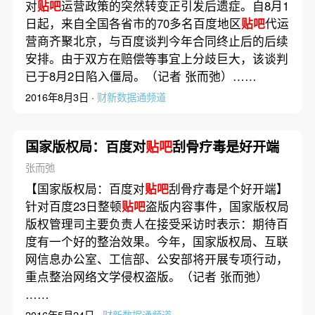
对
贴吧
运营政策的突然转变正引发后遗症。自8月1
日起，来自全国各省市的70多名百度地区
贴吧
代运
营商齐聚北京，与百度谈判今年合同终止后的后续
安排。由于双方在赔偿等事宜上分歧巨大，该谈判
已于8月2日陷入僵局。（记者 张而弛）……
2016年8月3日 ·
财新数据通频道
国家版权局：百度对
贴吧
刮骨疗毒是好开端
张而弛
【国家版权局：百度对
贴吧
刮骨疗毒是个好开端】
针对百度23日整顿
贴吧
盗版内容事件，国家版权局
版权管理司主要负责人在接受采访时表示：期待百
度有一个好的整治效果。今年，国家版权局、互联
网信息办公室、工信部、公安部将开展专项行动，
重点整治网络文学侵权盗版。（记者 张而弛）
……