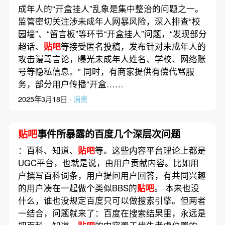
成年人的“开盒挂人”乱象是集中整治的问题之一。
监管密切关注涉未成年人网暴风险，深入排查“校
园墙”、“留言板”等环节“开盒挂人”问题，“发现部分
超话、
贴吧
等接受匿名投稿，发布针对未成年人的
攻击谩骂言论，曝光未成年人姓名、学校、网络账
号等隐私信息。” 同时，有商家提供有偿代骂服
务，部分用户传播“开盒……
2025年3月18日 ·
消费
贴吧
事件所暴露的百度几个深层次问题
：百科、知道、
贴吧
等。这些内容平台理论上都是
UGC平台，也就是说，由用户贡献内容。比如用
户撰写百科词条，用户提问用户回答，有共同兴趣
的用户凑在一起做个类似BBS的
贴吧
。 本来也没
什么，谁也没规定百度只可以做搜索引擎。但两者
一结合，问题就来了：百度在搜索结果里，永远是