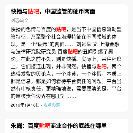
快播与
贴吧
，中国监管的硬币两面
刘远举|文
快播的色情与百度的
贴吧
，是当下中国信息流动监
管特征，乃至整个社会治理特征在不同领域的体
现，是一个“硬币”的两面…… 刘远举|文 上海金融
与法律研究院研究员 百度
贴吧
的丑闻引爆了舆
论，在此之前不久，则是快播。实际上，某种程度
上，它们接连出现，并非偶然。快播与
贴吧
，两个
热得发紫的舆论点，一个涉黄，一个涉假，本质上
都是信息，都是如何看待平台责任的问题。平台当
然有审核责任，更精确地说，需要厘清的是，平台
的审核责任边界在哪里？……
2016年1月18日 ·
观点频道
朱巍：百度
贴吧
商业合作的底线在哪里