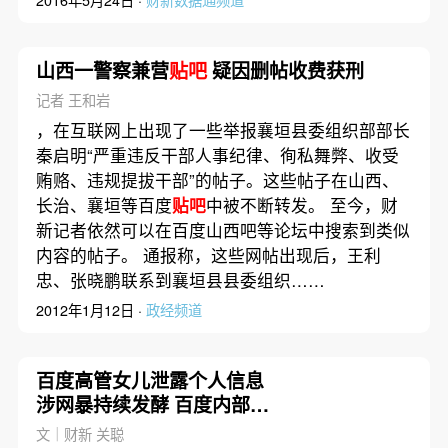
2016年5月24日 ·
财新数据通频道
山西一警察兼营
贴吧
疑因删帖收费获刑
记者 王和岩
，在互联网上出现了一些举报襄垣县委组织部部长
秦启明“严重违反干部人事纪律、徇私舞弊、收受
贿赂、违规提拔干部”的帖子。这些帖子在山西、
长治、襄垣等百度
贴吧
中被不断转发。 至今，财
新记者依然可以在百度山西吧等论坛中搜索到类似
内容的帖子。 通报称，这些网帖出现后，王利
忠、张晓鹏联系到襄垣县县委组织……
2012年1月12日 ·
政经频道
百度高管女儿泄露个人信息
涉网暴持续发酵 百度内部否
认信息泄露
文｜财新 关聪