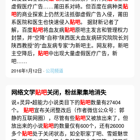
虚假医疗广告……莆田系对峙。但百度在病种类
贴
吧
的商业探索上仍然无法抵御虚假广告入侵，莆田
系医院和医生也快速侵入
贴吧
。 据财新记者了
解，百度
贴吧
将血友病
贴吧
原吧主发言和管理权力
封禁，并“空降”自称“陕西医大血友病研究院院长刘
陕西教授”的“血友病专家”为新吧主。网友称，新吧
主空降后，
贴吧
中出现大量虚假医疗广告，新
吧……
2016年1月12日 ·
公司频道
网络文学
贴吧
关闭，粉丝聚集地消失
说+灵异•超能力小说类目下的
贴吧
数量有27404
个。
贴吧
宣布关闭整改后（作者微信公众号：郭
静的互联网圈），尽管有些
贴吧
又被放出来了，但
放出来的小说
贴吧
的数量仅有600个，还有26000
多个
贴吧
处于关闭状态，如全职家丁吧、雪姬魅世