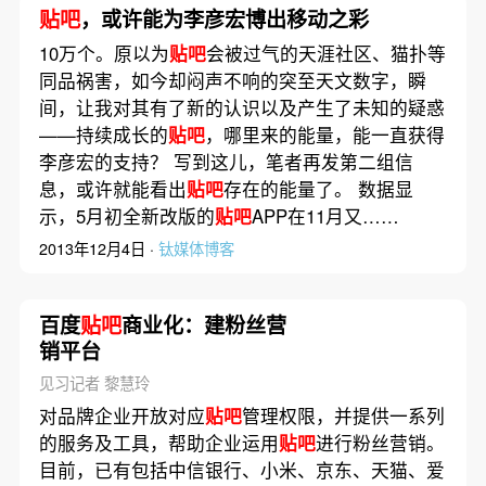
贴吧
，或许能为李彦宏博出移动之彩
10万个。原以为
贴吧
会被过气的天涯社区、猫扑等
同品祸害，如今却闷声不响的突至天文数字，瞬
间，让我对其有了新的认识以及产生了未知的疑惑
——持续成长的
贴吧
，哪里来的能量，能一直获得
李彦宏的支持？ 写到这儿，笔者再发第二组信
息，或许就能看出
贴吧
存在的能量了。 数据显
示，5月初全新改版的
贴吧
APP在11月又……
2013年12月4日 ·
钛媒体博客
百度
贴吧
商业化：建粉丝营
销平台
见习记者 黎慧玲
对品牌企业开放对应
贴吧
管理权限，并提供一系列
的服务及工具，帮助企业运用
贴吧
进行粉丝营销。
目前，已有包括中信银行、小米、京东、天猫、爱