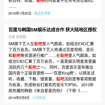
把百科、知道、
贴吧
的内容置于优先考虑位置的。
……
2016年1月20日 ·
魏武挥博客
百度与韩国SM娱乐达成合作 获大陆地区授权
记者 田淑娟
SM旗下艺人在
贴吧
里人气颇高，如组合EXO汇聚
了百万会员。SM旗下艺人将通过百度视频、音乐
和
贴吧
等资源进行推广……在
贴吧
里人气颇高，如
组合EXO汇聚了百万会员，一直是娱乐明星类里最
活跃的几个
贴吧
之一。 同时，百度音乐宣布推出
国内首个正版音源榜——“百度King榜”，以网友试
听、收藏、下载、搜索量、
贴吧
活跃度等客观数据
为标准，形成粉丝们喜欢的音乐TOP50。 2013年
底热播的韩剧《来自星星的你》（下称《……
2014年5月8日 ·
公司频道