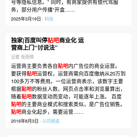
号等隐私信息。” 同时，有商家提供有偿代骂服
务，部分用户传播“开盒……
2025年3月19日 ·
科技
独家|百度叫停
贴吧
商业化 运
营商上门“讨说法”
记者 张而弛
运营商主要负责各自
贴吧
内广告位的商业运营。
要获得
贴吧
运营权，运营商需向百度缴纳从20万到
100多万不等费用。一位运营商表示，该数字主要
根据
贴吧
的粉丝人数、网页点击率和浏览量算出，
随着
贴吧
数据变动而变动，可能逐年上涨。 百度
贴吧
的主要商业模式和搜索类似，是广告位销售。
贴吧
商业化起步，需要运营……
2016年8月3日 ·
公司频道