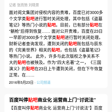
记者 张而弛 刘晓景
面对阅文集团对侵权内容的责难，百度已对3000多
个文学类
贴吧
进行暂时关闭处理，其中包括《盗墓
笔记》等热门小说的
贴吧
。目前，已有部分
贴吧
在
“躺枪”后得到恢复…… 面对公开责难，百度在23日
一早即对3000多个文学类
贴吧
进行暂时关闭处理。
财新记者查询发现，遭到关闭的
贴吧
既包括与辰东
的《完美世界》相关的
贴吧
，也包括《盗墓笔记》
等热门小说。 此外，许多与此次版权之争关系不
大的
贴吧
也被殃及。作为“四大名著”之一，《三国
演义》的
贴吧
在23日上午遭到关闭，但在下午恢复
正常。在……
2016年5月23日 ·
公司频道
百度叫停
贴吧
商业化 运营商上门“讨说法”
【百度叫停
贴吧
商业化 运营商上门“讨说法”】百度