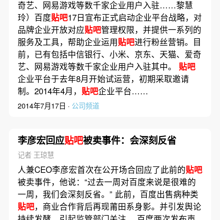
奇艺、网易游戏等数千家企业用户入驻……黎慧
玲）百度
贴吧
17日宣布正式启动企业平台战略，对
品牌企业开放对应
贴吧
管理权限，并提供一系列的
服务及工具，帮助企业运用
贴吧
进行粉丝营销。目
前，已有包括中信银行、小米、京东、天猫、爱奇
艺、网易游戏等数千家企业用户入驻其中。
贴吧
企业平台于去年8月开始试运营，初期采取邀请
制。2014年4月，
贴吧
企业平台……
2014年7月17日 ·
公司频道
李彦宏回应
贴吧
被卖事件：会深刻反省
记者 王琼慧
人兼CEO李彦宏首次在公开场合回应了此前的
贴吧
被卖事件，他说：“过去一周对百度来说是很难的
一周，我们会深刻反省。” 此前，百度出售病种类
贴吧
，商业合作背后再现莆田系身影。并引发舆论
持续发酵，引起监管部门关注。 百度两次发布声