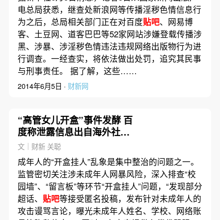
电总局获悉，继查处新浪网等传播淫秽色情信息行
为之后，总局相关部门正在对百度
贴吧
、网易博
客、土豆网、道客巴巴等52家网站涉嫌登载传播涉
黑、涉暴、涉淫秽色情违法违规网络出版物行为进
行调查。一经查实，将依法做出处罚，追究其民事
与刑事责任。 据了解，这些……
2014年6月5日 ·
财新网
“高管女儿开盒”事件发酵 百
度称泄露信息出自海外社工
库
文｜财新 关聪
成年人的“开盒挂人”乱象是集中整治的问题之一。
监管密切关注涉未成年人网暴风险，深入排查“校
园墙”、“留言板”等环节“开盒挂人”问题，“发现部分
超话、
贴吧
等接受匿名投稿，发布针对未成年人的
攻击谩骂言论，曝光未成年人姓名、学校、网络账