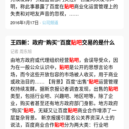
明，称此事暴露了百度在
贴吧
商业化运营管理上的
失责和对吧友声音的忽视，……
2016年1月17日 ·
公司频道
王四新：政府“购买”百度
贴吧
交易的是什么
记者 周东旭
由地方政府或代理组织经营
贴吧
，会误导受众，因
为在一般公众认识中，
贴吧
是公开的思想言论市
场，而今这些开放包容的市场被人收买，用于商业
或政治目的…… 【背景】百度“出售”
贴吧
运营管理
权持续发酵。据新京报记者调查发现，出售的
贴吧
类型，包括行业吧、兴趣吧、地区吧等，除了企
业，购买者甚至还有地方政府部门身影。地方政府
“购买”
贴吧
，无疑又让百度
贴吧
商业合作增添了一
层复杂背景。 新京报援引匿名公关界资深人士的
说法，百度商业合作
贴吧
分为两大类：行业吧