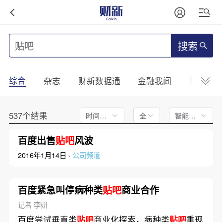
搜索
综合
杂志
财新数据通
金融我闻
财新mini
537个结果
时间不限
全文
智能排序
百度出售
贴吧
风波
2016年1月14日 ·
公司频道
百度紧急叫停病种类
贴吧
商业合作
记者 李妍
百度尝试垂直类
贴吧
商业化探索，病种类
贴吧
重现