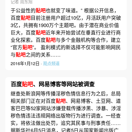
记者 周东旭
于公益性的
贴吧
也就变了味道。” 根据公开信息，
百度
贴吧
目前注册用户超过10亿，月活跃用户突破
3亿，共拥有1900万个主题吧。由于潜在商业价值
巨大，百度
贴吧
近年来开始尝试在垂直行业进行商
业化探索。百度
贴吧
与多个金融机构等合作，建立
“官方
贴吧
”。 盈利模式的新选择不仅可能影响网民
与
贴吧
之间的关系……
2016年1月12日 ·
观点频道
百度
贴吧
、网易博客等网站被调查
继查处新浪网等传播淫秽色情信息行为之后，总局
相关部门正在对百度
贴吧
、网易博客、土豆网、道
客巴巴等52家网站涉嫌登载传播涉黑、涉暴、涉淫
秽色情违法违规网络出版物行为进行调查。一经查
实，将依法做出处罚，追究其民事与刑事责任……
据新华社6月5日消息，记者5日从国家新闻出版广