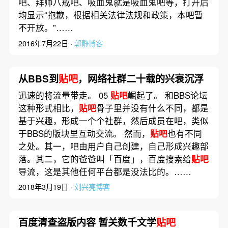
吧、拜师八戒吧、吸血鬼就是吸血鬼吧等，打开后
均显示“抱歉，根据相关法律法规和政策，本吧暂
不开放。”……
2016年7月22日 ·
郭静博客
从BBS到
贴吧
，网络社群二十载的兴衰沉浮
迅速的将流量带走。 05
贴吧
崛起了。 和BBS论坛
这种形式相比，
贴吧
骨子里并没有什么不同，都是
基于兴趣，形成一个个社群，然后成员在吧，类似
于BBS的版块里互动交流。 然而，
贴吧
也有不同
之处。其一，吧由用户自己创建，自己形成兴趣部
落。其二，它的爸爸叫「百度」，百度搜索给
贴吧
导流，这是其他任何平台都是没法比的。……
2018年3月19日 ·
刘兴亮博客
百度清查盗版内容 暂关数千文学
贴吧