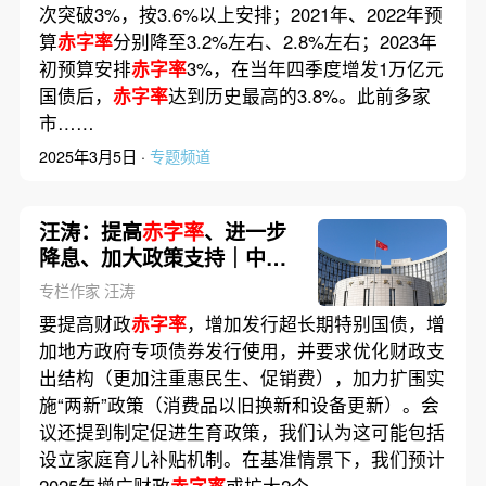
次突破3%，按3.6%以上安排；2021年、2022年预
算
赤字率
分别降至3.2%左右、2.8%左右；2023年
初预算安排
赤字率
3%，在当年四季度增发1万亿元
国债后，
赤字率
达到历史最高的3.8%。此前多家
市……
2025年3月5日 ·
专题频道
汪涛：提高
赤字率
、进一步
降息、加大政策支持｜中央
经济工作会议解读
专栏作家 汪涛
要提高财政
赤字率
，增加发行超长期特别国债，增
加地方政府专项债券发行使用，并要求优化财政支
出结构（更加注重惠民生、促销费），加力扩围实
施“两新”政策（消费品以旧换新和设备更新）。会
议还提到制定促进生育政策，我们认为这可能包括
设立家庭育儿补贴机制。在基准情景下，我们预计
2025年增广财政
赤字率
或扩大2个……