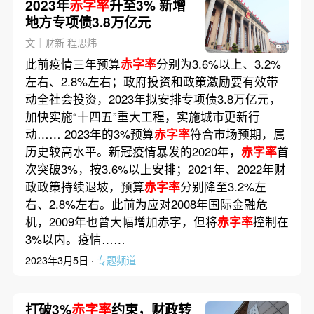
2023年
赤字率
升至3% 新增
地方专项债3.8万亿元
文｜财新 程思炜
此前疫情三年预算
赤字率
分别为3.6%以上、3.2%
左右、2.8%左右；政府投资和政策激励要有效带
动全社会投资，2023年拟安排专项债3.8万亿元，
加快实施“十四五”重大工程，实施城市更新行
动…… 2023年的3%预算
赤字率
符合市场预期，属
历史较高水平。新冠疫情暴发的2020年，
赤字率
首
次突破3%，按3.6%以上安排；2021年、2022年财
政政策持续退坡，预算
赤字率
分别降至3.2%左
右、2.8%左右。此前为应对2008年国际金融危
机，2009年也曾大幅增加赤字，但将
赤字率
控制在
3%以内。疫情……
2023年3月5日 ·
专题频道
打破3%
赤字率
约束，财政转