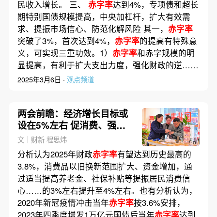
民收入增长。 三、
赤字率
达到4%，专项债和超长
期特别国债规模提高，中央加杠杆，扩大有效需
求、提振市场信心、防范化解风险 其一，
赤字率
突破了3%，首次达到4%，
赤字率
的提高有特殊意
义，可实现三重功效。1）
赤字率
和赤字规模的明
显提高，有利于扩大支出力度，强化财政的逆……
2025年3月6日 ·
观点频道
两会前瞻：经济增长目标或
设在5%左右 促消费、强科
技政策是看点
文｜财新 程思炜
分析认为2025年财政
赤字率
有望达到历史最高的
3.8%，消费品以旧换新范围扩大、资金增加，通
过适当提高养老金、社保补贴等提振居民消费信
心……的3%左右提升至4%左右。也有分析认为，
2020年新冠疫情冲击当年
赤字率
按3.6%安排，
2023年四季度增发1万亿元国债后当年
赤字率
达到