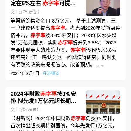
定在5%左右
赤字率
可提高
至3.8%以上
文｜财新 夏怡宁
等渠道筹集资金11.8万亿元。 基于上述测算，王
一鸣建议适度提高
赤字率
。考虑到2020年受新冠疫
情冲击，
赤字率
按3.6%来安排；2023年因水灾增
发1万亿元国债，实际
赤字率
提升到3.8%；“2025
年要体现更大的政策力度，
赤字率
能不能比3.8%
还略高？”王一鸣认为这一问题值得研究，同时要
有明确的政策来提振信心、改善预期。……
2024年12月1日 ·
经济频道
2024年财政
赤字率
按3%安
排 拟先发1万亿元超长期特
别国债
文｜财新 程思炜
【财新网】2024年中国财政
赤字率
仍按3%安排，
首次推出超长期特别国债，今年先发行1万亿元，