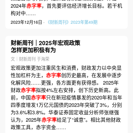
2024年
赤字率
，首先要评估经济增长目标。若干机
构对中……
2023年12月16日 ·
《财新周刊》2023年第49期
财新周刊｜2025年宏观政策
怎样更加积极有为
文｜财新周刊 于海荣
宏观政策更加注重民生和消费，财政发力以中央显
性加杠杆为主，
赤字率
创历史最高，在发展中逐步
化解风险……更强，各方面更有获得感。 2025年
财政
赤字率
拟按4%左右安排，创下历史新高。此
前，中国
赤字率
只在新冠疫情暴发的2020年和当年
四季度增发1万亿元国债的2023年突破了3%，分别
为3.6%和3.8%。华泰证券固定收益分析师张继强
认为，2025年
赤字率
给足了“诚意”。相比其他财政
政策工具，赤字资金……