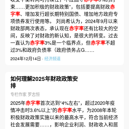
束……更加积极的财政政策”，包括要提高财政
赤
字率
、增加发行超长期特别国债、增加地方政府专
项债券发行使用等。 刘尚希认为，2024年9月以来
财政部两次表态，承认现在
赤字率
还有比较大的空
间，反映了对财政的新认知，是很大的转变。过去
一直认为
赤字率
3%是一个临界点，但
赤字率
不超
过3%和政府负债率（政府债务占G……
2024年12月14日 ·
经济频道
如何理解2025年财政政策安
排
专栏作家 罗志恒
2025年
赤字率
首次达到“4%左右”，超过2020年疫
情冲击时3.6%以上”的
赤字率
水平，为2008年本轮
积极财政政策实施以来的最高水平，符合当前经济
社会发展需要……，影响企业利润、财政收入和居