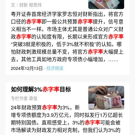
时降准降息
文｜财新 程思炜
粤开证券首席经济学家罗志恒对财新指出，将官方
口径的
赤字率
即一般公共预算
赤字率
提升，信号意
义相当不一样。市场主体尤其是普通公众对广义财
政
赤字率
的认知度有限，长期以来形成官方
赤字率
“突破3就是积极的，低于3%就不积极”的认知。哪
怕财政刺激规模总量不变，将官方
赤字率
大幅提上
去，其他工具如地方政府专项债小幅增加，……
2024年12月13日 ·
经济频道
如何理解3%
赤字率
目标
专栏作家 章俊
24年财政预算
赤字率
为3%，新
增专项债额度为3.9万亿元，同时拟发行1万亿超长
期特别国债。直观感受上，3%的
赤字率
可能会被
市场解读为财政发力相对克制，但我们认为3%的