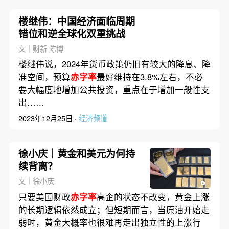
楼继伟：中国经济面临周期
错位和逆全球化双重挑战
文｜财新 陈博
楼继伟说，2024年货币政策仍旧有较大的降息、降
准空间，预算
赤字率
最好维持在3.8%左右，不必
要大幅度地增加公共投资，重点在于增加一般性支
出……
2023年12月25日 ·
经济频道
徐小庆｜黄金和美元为何持
续背离？
文｜徐小庆
只要美国财政
赤字率
高企的状态不改变，黄金上涨
的长期逻辑依然成立；但短期而言，当原油开始走
弱时，黄金大概率也很难再走出独立性的上涨行