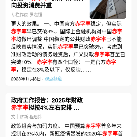
向投资消费并重
专栏作家 罗志恒
更大的效果。 一、中国官方
赤字率
稳定，但实际
赤字率
早已突破3%，国际上金融机构对中国
赤字
率
均做出调整 中国稳定的公共财政
赤字率
已不能
反映真实情况，实际
赤字率
早已突破3%，考虑到
准财政活动的债务融资后，广义财政
赤字率
甚至已
突破10%。
赤字率
有四个口径： 一是官方
赤字
率
，稳定在3%及以下，仅反映……
2023年11月8日 ·
观点频道
政府工作报告：2025年财政
赤字率
拟按4%左右安排 创
历史最高
文｜财新 程思炜
政策组合与加码力度。 中国预算
赤字率
曾多年来
控制在3%以内，新冠疫情暴发的2020年
赤字率
首