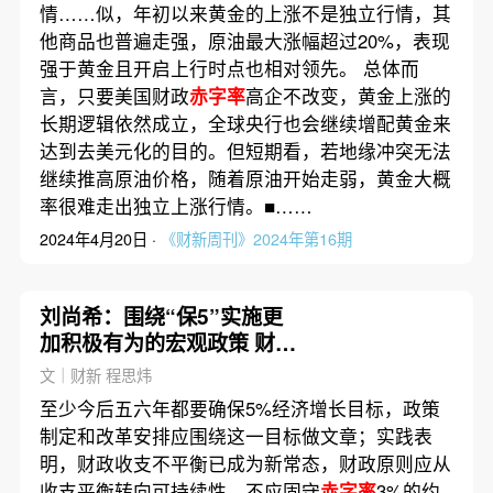
情……似，年初以来黄金的上涨不是独立行情，其
他商品也普遍走强，原油最大涨幅超过20%，表现
强于黄金且开启上行时点也相对领先。 总体而
言，只要美国财政
赤字率
高企不改变，黄金上涨的
长期逻辑依然成立，全球央行也会继续增配黄金来
达到去美元化的目的。但短期看，若地缘冲突无法
继续推高原油价格，随着原油开始走弱，黄金大概
率很难走出独立上涨行情。■……
2024年4月20日 ·
《财新周刊》2024年第16期
刘尚希：围绕“保5”实施更
加积极有为的宏观政策 财政
赤字率
认知已改变
文｜财新 程思炜
至少今后五六年都要确保5%经济增长目标，政策
制定和改革安排应围绕这一目标做文章；实践表
明，财政收支不平衡已成为新常态，财政原则应从
收支平衡转向可持续性，不应固守
赤字率
3%的约