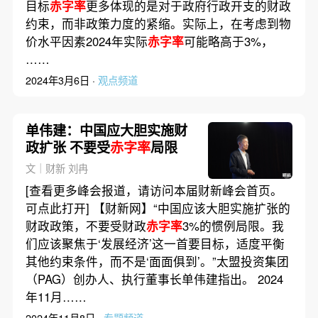
目标
赤字率
更多体现的是对于政府行政开支的财政
约束，而非政策力度的紧缩。实际上，在考虑到物
价水平因素2024年实际
赤字率
可能略高于3%，
……
2024年3月6日 ·
观点频道
单伟建：中国应大胆实施财
政扩张 不要受
赤字率
局限
文｜财新 刘冉
[查看更多峰会报道，请访问本届财新峰会首页。
可点此打开] 【财新网】“中国应该大胆实施扩张的
财政政策，不要受财政
赤字率
3%的惯例局限。我
们应该聚焦于‘发展经济’这一首要目标，适度平衡
其他约束条件，而不是‘面面俱到’。”太盟投资集团
（PAG）创办人、执行董事长单伟建指出。 2024
年11月……
2024年11月8日 ·
专题频道