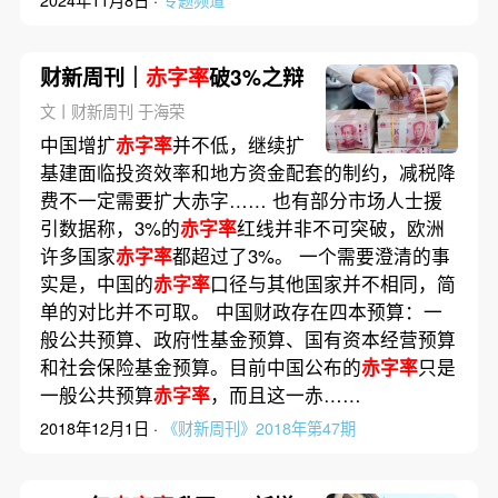
财新周刊｜
赤字率
破3%之辩
文丨财新周刊 于海荣
中国增扩
赤字率
并不低，继续扩
基建面临投资效率和地方资金配套的制约，减税降
费不一定需要扩大赤字…… 也有部分市场人士援
引数据称，3%的
赤字率
红线并非不可突破，欧洲
许多国家
赤字率
都超过了3%。 一个需要澄清的事
实是，中国的
赤字率
口径与其他国家并不相同，简
单的对比并不可取。 中国财政存在四本预算：一
般公共预算、政府性基金预算、国有资本经营预算
和社会保险基金预算。目前中国公布的
赤字率
只是
一般公共预算
赤字率
，而且这一赤……
2018年12月1日 ·
《财新周刊》2018年第47期