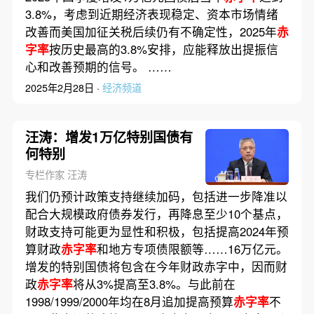
3.8%，考虑到近期经济表现稳定、资本市场情绪
改善而美国加征关税后续仍有不确定性，2025年
赤
字率
按历史最高的3.8%安排，应能释放出提振信
心和改善预期的信号。 ……
2025年2月28日 ·
经济频道
汪涛：增发1万亿特别国债有
何特别
专栏作家 汪涛
我们仍预计政策支持继续加码，包括进一步降准以
配合大规模政府债券发行，再降息至少10个基点，
财政支持可能更为显性和积极，包括提高2024年预
算财政
赤字率
和地方专项债限额等……16万亿元。
增发的特别国债将包含在今年财政赤字中，因而财
政
赤字率
将从3%提高至3.8%。与此前在
1998/1999/2000年均在8月追加提高预算
赤字率
不