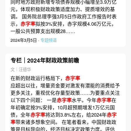
同时地方政府新增专项债券规模小幅增至3.9万亿
元，体现积极财政政策适度加力、提质增效的基
调。 国务院总理李强3月5日作政府工作报告时表
示，
赤字率
拟按3%安排，赤字规模4.06万亿元，
一般公共预算支出规模28……
2024年3月5日 ·
专题频道
专栏｜2024年财政政策前瞻
文｜汪德华
在新的财政运行格局下，
赤字率
应超出以往，增量资金要对激发有潜能的消费给予
更多关注，重视优化存量型政策……为要重点关注
以下四个问题： 一是
赤字率
水平。今年
赤字率
在
年初确定按3%安排，10月超预期增发1万亿元国
债，全年
赤字率
将达到3.8%左右，给2024年
赤字
率
带来诸多想象空间。 在笔者看来，中国财政政
策是目标导向的，经济目标决定政策力度。评估