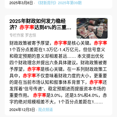
2025年3月8日 ·
《财新周刊》2025年第09期
2025年财政如何发力稳经
济？
赤字率
达到4%的三重效
果
专栏作家 罗志恒
财政政策被寄予厚望，
赤字率
是核心关键。
赤字率
1个百分点差距在1.3万亿-1.4万亿元，但信号意义
和稳定预期的意义却相差甚远…… 本文提出优化
四个财政理念并提出六条具体建议。财政政策被寄
予厚望，
赤字率
是核心关键。在一系列财政政策工
具中，
赤字率
不仅意味着财政力度的大小，更重要
的是在当前市场认知和叙事体系背景下，
赤字率
还
发挥着“信号传递”、稳定预期进而提振资本市场的
重要作用。
赤字率
是3.0%，还是3.5%和4.0%，赤
字的绝对规模相差不大，1个百分点差距在1……
2024年12月3日 ·
观点频道