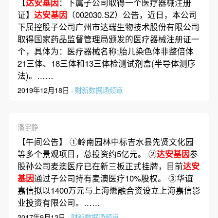
【
达安基因
：下属子公司取得一个医疗器械注册
证】
达安基因
（002030.SZ）公告，近日，本公司
下属控股子公司广州市达瑞生物技术股份有限公司
取得国家药品监督管理局颁发的医疗器械注册证一
个，具体为：医疗器械名称:胎儿染色体非整倍体
21三体、18三体和13三体检测试剂盒(半导体测序
法)。……
2019年12月18日 ·
财新数据通频道
潘宇静
【午间公告】 ①岭南园林中标吉水县先贤文化园
等多个景观项目，总投资约5亿元。 ②
达安基因
参
股孙公司麦澳医疗已在新三板正式挂牌，目前
达安
基因
通过子公司持有麦澳医疗10%股权。 ③华谊
嘉信拟以1400万元与上海懋融合资设立上海嘉信影
业投资有限公司。……
2017年9月12日 ·
财新数据通频道