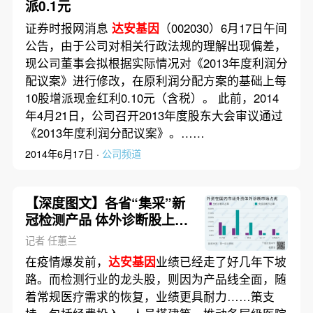
派0.1元
证券时报网消息
达安基因
（002030）6月17日午间
公告，由于公司对相关行政法规的理解出现偏差，
现公司董事会拟根据实际情况对《2013年度利润分
配议案》进行修改，在原利润分配方案的基础上每
10股增派现金红利0.10元（含税）。 此前，2014
年4月21日，公司召开2013年度股东大会审议通过
《2013年度利润分配议案》。……
2014年6月17日 ·
公司频道
【深度图文】各省“集采”新
冠检测产品 体外诊断股上涨
动力如何
记者 任蕙兰
在疫情爆发前，
达安基因
业绩已经走了好几年下坡
路。而检测行业的龙头股，则因为产品线全面，随
着常规医疗需求的恢复，业绩更具耐力……策支