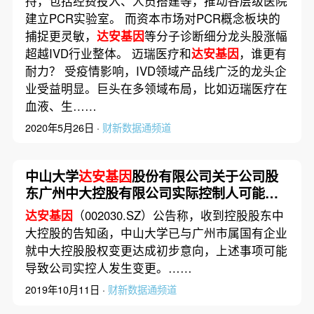
持，包括经费投入、人员搭建等，推动各层级医院
建立PCR实验室。 而资本市场对PCR概念板块的
捕捉更灵敏，
达安基因
等分子诊断细分龙头股涨幅
超越IVD行业整体。 迈瑞医疗和
达安基因
，谁更有
耐力？ 受疫情影响，IVD领域产品线广泛的龙头企
业受益明显。巨头在多领域布局，比如迈瑞医疗在
血液、生……
2020年5月26日 ·
财新数据通频道
中山大学
达安基因
股份有限公司关于公司股
东广州中大控股有限公司实际控制人可能发
生变更的提示性公告
达安基因
（002030.SZ）公告称，收到控股股东中
大控股的告知函，中山大学已与广州市属国有企业
就中大控股股权变更达成初步意向，上述事项可能
导致公司实控人发生变更。……
2019年10月11日 ·
财新数据通频道