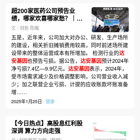
超200家医药公司预告业
绩，哪家欢喜哪家愁？｜医
药股周报
文｜财新 陈曦
五是，近年来，公司加大对办公、研发、生产场所
的建设，相关折旧摊销费用较高，同时前述场所建
设带来的整体运营成本有所增加。 检测行业的
达
安基因
也预告亏损。据公告，
达安基因
预计2024年
净亏损7.4亿—9.9亿元。
达安基因
表示，2024年，
受市场需求减少及价格调整影响，公司营业收入减
少；加之联营企业亏损、计提的应收账款坏账准备
增……
2025年1月25日 ·
健康
【今日热点】高股息红利股
深调 算力方向走强
文 | 财新数据 刘畅（整理）