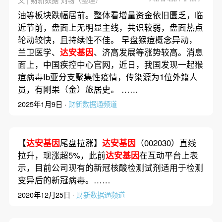
油等板块跌幅居前。整体看增量资金依旧匮乏，临
近节前，盘面上无明显主线，共识较弱，盘面热点
轮动较快，且持续性不佳。 早盘猴痘概念异动，
兰卫医学、
达安基因
、济高发展等涨势较高。消息
面上，中国疾控中心官网，近日，我国发现一起猴
痘病毒Ib亚分支聚集性疫情，传染源为1位外籍人
员，有刚果（金）旅居史。 ……
2025年1月9日 ·
财新数据通频道
【
达安基因
尾盘拉涨】
达安基因
（002030）直线
拉升，现涨超5%，此前
达安基因
在互动平台上表
示，目前公司现有的新冠核酸检测试剂适用于检测
变异后的新冠病毒。……
2020年12月25日 ·
财新数据通频道