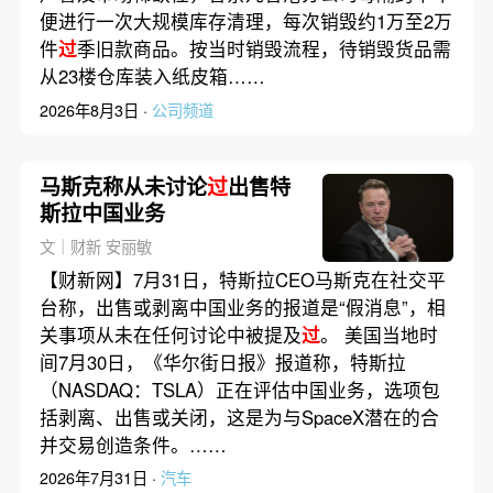
便进行一次大规模库存清理，每次销毁约1万至2万
件
过
季旧款商品。按当时销毁流程，待销毁货品需
从23楼仓库装入纸皮箱……
2026年8月3日 ·
公司频道
马斯克称从未讨论
过
出售特
斯拉中国业务
文｜财新 安丽敏
【财新网】7月31日，特斯拉CEO马斯克在社交平
台称，出售或剥离中国业务的报道是“假消息”，相
关事项从未在任何讨论中被提及
过
。 美国当地时
间7月30日，《华尔街日报》报道称，特斯拉
（NASDAQ：TSLA）正在评估中国业务，选项包
括剥离、出售或关闭，这是为与SpaceX潜在的合
并交易创造条件。……
2026年7月31日 ·
汽车