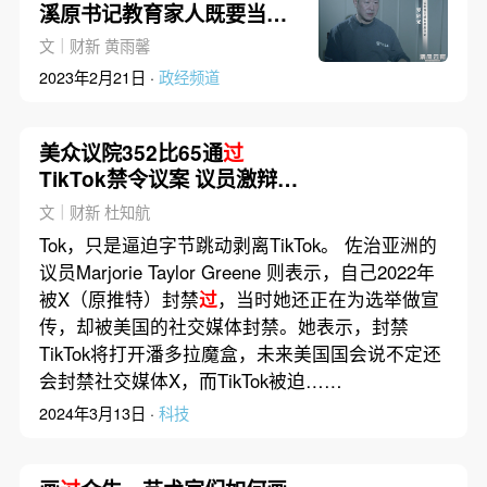
溪原书记教育家人既要当官
又要发财
文｜财新 黄雨馨
2023年2月21日 ·
政经频道
美众议院352比65通
过
TikTok禁令议案 议员激辩
40分钟｜出海·消费
文｜财新 杜知航
Tok，只是逼迫字节跳动剥离TikTok。 佐治亚洲的
议员Marjorie Taylor Greene 则表示，自己2022年
被X（原推特）封禁
过
，当时她还正在为选举做宣
传，却被美国的社交媒体封禁。她表示，封禁
TikTok将打开潘多拉魔盒，未来美国国会说不定还
会封禁社交媒体X，而TikTok被迫……
2024年3月13日 ·
科技