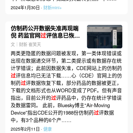
2024年1月30日 ·
财新mini+
仿制药公开数据失准再现端
倪 药监官网
过
评信息已恢复
下载
文｜财新 崔笑天
两类更隐匿的数据问题被发现，第一类体现错误或
出现在数据递交环节，第二类提示或有数据存在统
计学错误；此前因数据失准，CDE网站上的仿制药
过
评信息均已无法下载……心（CDE）官网上的仿
制药
过
评数据恢复下载，部分药品的数据被更正，
下载的文档形式也从WORD变成了PDF。但有声音
指出，目前公开的
过
评药品中，仍存在统计学错误
及数据雷同。 此前，Bluesky博主“Air-Moving
Device”指出CDE公开的1988份仿制药
过
评数据
中，有3个品种的6个产……
2025年2月11日 ·
健康