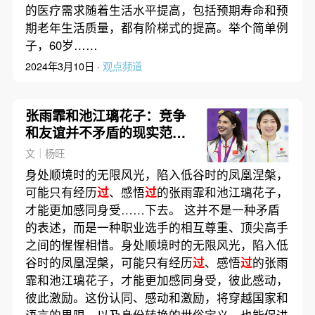
的医疗需求随着生活水平提高，包括预期寿命和预
期老年生活质量，都有阶梯式的提高。举个简单例
子，60岁……
2024年3月10日 ·
观点频道
张雨霏和池江璃花子：竞争
和友谊并不矛盾的现实范本
｜亚运观赛日记
文｜杨旺
身处顺境时的无限风光，陷入低谷时的凤凰涅槃，
可能只有经历
过
、感悟
过
的张雨霏和池江璃花子，
才能更加感同身受……下去。 这并不是一种矛盾
的表述，而是一种职业选手的相互尊重、顶尖高手
之间的惺惺相惜。身处顺境时的无限风光，陷入低
谷时的凤凰涅槃，可能只有经历
过
、感悟
过
的张雨
霏和池江璃花子，才能更加感同身受，彼此感动，
彼此激励。这份认同、感动和激励，将穿越国家和