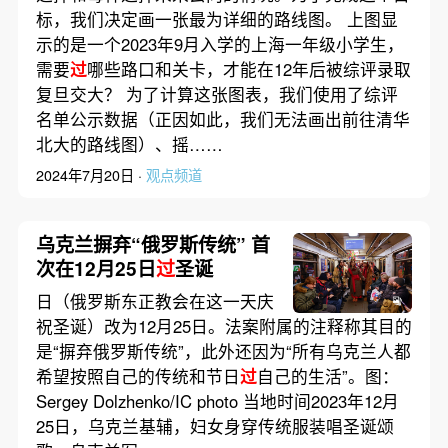
标，我们决定画一张最为详细的路线图。 上图显
示的是一个2023年9月入学的上海一年级小学生，
需要
过
哪些路口和关卡，才能在12年后被综评录取
复旦交大？ 为了计算这张图表，我们使用了综评
名单公示数据（正因如此，我们无法画出前往清华
北大的路线图）、摇……
2024年7月20日 ·
观点频道
乌克兰摒弃“俄罗斯传统” 首
次在12月25日
过
圣诞
日（俄罗斯东正教会在这一天庆
祝圣诞）改为12月25日。法案附属的注释称其目的
是“摒弃俄罗斯传统”，此外还因为“所有乌克兰人都
希望按照自己的传统和节日
过
自己的生活”。图：
Sergey Dolzhenko/IC photo 当地时间2023年12月
25日，乌克兰基辅，妇女身穿传统服装唱圣诞颂