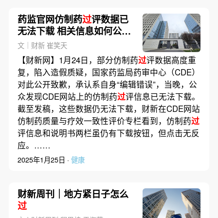
药监官网仿制药
过
评数据已
无法下载 相关信息如何公
开？
文｜财新 崔笑天
【财新网】1月24日，部分仿制药
过
评数据高度重
复，陷入造假质疑，国家药监局药审中心（CDE）
对此公开致歉，承认系自身“编辑错误”，当晚，公
众发现CDE网站上的仿制药
过
评信息已无法下载。
截至发稿，这些数据仍无法下载，财新在CDE网站
仿制药质量与疗效一致性评价专栏看到，仿制药
过
评信息和说明书两栏虽仍有下载按钮，但点击无反
应。……
2025年1月25日 ·
健康
财新周刊｜地方紧日子怎么
过