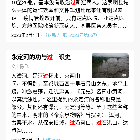
10至20张，基本没有收治
过
新冠病人。这表明县域
医共体的运作效率和文件规划比起来还有明显差
距。 疫情管控放开前，只有定点医院、亚定点医
院、方舱医院收治新冠病人，基层医务人员主……
2023年2月4日 ·
《财新周刊》2023年第05期
永定河的功与
过
｜识史
文｜陈飞
入漕河。是河
过
怀来，束两山
间，不得肆，至都城西四十里石景山之东，地平土
疏，冲激震荡，迁徙弗常，《元史》名曰小黄河，
以其流浊也。” 这里提到的永定河的名称也只是一
部分，其他还有㶟河、无定河等等。至于这些名称
的由来，明末的《帝京景物略》曾提到：“浑河，
古桑干水，从保安旧城，
过
沿河口，
过
石港口，达
卢沟……
2023年8月5日 ·
财新mini+