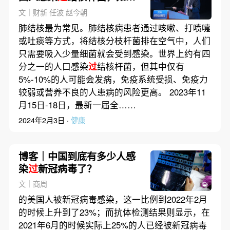
防控？
文｜财新 任波 赵今朝
肺结核最为常见。肺结核病患者通过咳嗽、打喷嚏
或吐痰等方式，将结核分枝杆菌排在空气中，人们
只需要吸入少量细菌就会受到感染。世界上约有四
分之一的人口感染
过
结核杆菌，但其中仅有
5%-10%的人可能会发病，免疫系统受损、免疫力
较弱或营养不良的人患病的风险更高。 2023年11
月15日-18日，最新一届全……
2024年2月3日 ·
健康
博客｜中国到底有多少人感
染
过
新冠病毒了？
文｜商周
的美国人被新冠病毒感染，这一比例到2022年2月
的时候上升到了23%；而抗体检测结果则显示，在
2021年6月的时候实际上25%的人已经被新冠病毒