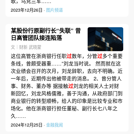
歌，乌克兰军……
2023年12月26日 ·
图片频道
某股份行原副行长“失联” 昔
日高管团队接连陷落
文｜财新 武晓蒙
这位高管在浙商银行任职
过
数年，分管
过
多个重要
条线，曾颇受器重……”刘龙当时说。 然而就在这
次业绩会召开的次月，刘龙辞职，去向不明确。近
一年后，近期传出他被带走的消息。 2、曾分管人
事、财务、董办等 据接触
过
刘龙的相关人士对财
新回忆，刘龙风格儒雅，善于沟通，从政府部门到
商业银行的转型顺畅，给人的印象是比较专业和市
场化。他在浙商银行担任董秘、副行长七八年之
久……
2024年12月25日 ·
金融我闻