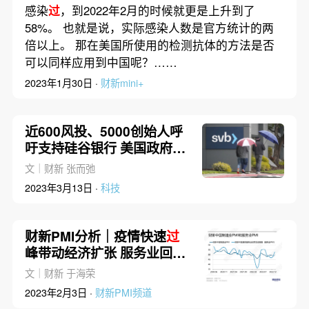
感染
过
，到2022年2月的时候就更是上升到了
58%。 也就是说，实际感染人数是官方统计的两
倍以上。 那在美国所使用的检测抗体的方法是否
可以同样应用到中国呢？……
2023年1月30日 ·
财新mini+
近600风投、5000创始人呼
吁支持硅谷银行 美国政府出
手后难关未
过
文｜财新 张而弛
2023年3月13日 ·
科技
财新PMI分析｜疫情快速
过
峰带动经济扩张 服务业回升
快于制造业
文｜财新 于海荣
2023年2月3日 ·
财新PMI频道