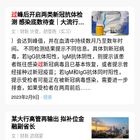
过
峰后开启两类新冠抗体检
测 感染底数待查｜大流行手
记
文｜财新 许雯，胡雪扬（实习）
）会达到峰值，并在血清中持续数月乃至数年时
间。 不同检测结果提示不同信息。具体到新冠病
毒，若IgG抗体阳性，IgM抗体阴性，则提示该患
者既往感染
过
新冠病毒且已基本恢复，或者提示曾
经接种过新冠疫苗；若IgM和IgG抗体同时阳性，
提示受检者可能正在被新冠病毒感染，需要进一步
排查，如果受检者在两周前后……
2023年2月9日 ·
健康
某大行高管再输出 拟补位金
融副省长
文｜财新 武晓蒙