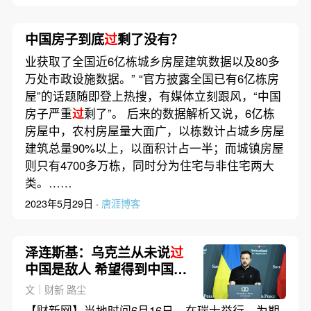
中国房子到底
过
剩了没有？
业获取了全国近6亿栋城乡房屋建筑数据以及80多
万处市政设施数据。” “官方披露全国已有6亿栋房
屋”的话题随即登上热搜，有媒体立刻跟风，“中国
房子严重
过
剩了”。 后来的数据解析又说，6亿栋
房屋中，农村房屋量大面广，以栋数计占城乡房屋
建筑总量90%以上，以面积计占一半；而城镇房屋
则只有4700多万栋，同时分为住宅与非住宅两大
类。……
2023年5月29日 ·
唐涯博客
泽连斯基：乌克兰从未说
过
中国是敌人 希望得到中国的
帮助和建议
文｜财新 路尘
【财新网】当地时间6月16日，在瑞士举行、为期