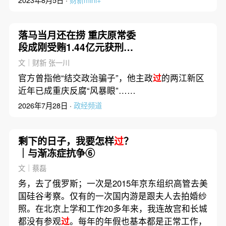
落马当月还在捞 重庆原常委
段成刚受贿1.44亿元获刑无
期
文｜财新 张一川
官方曾指他“结交政治骗子”，他主政
过
的两江新区
近年已成重庆反腐“风暴眼”……
2026年7月28日 ·
政经频道
剩下的日子，我要怎样
过
？
｜与渐冻症抗争⑥
文｜蔡磊
务，去了俄罗斯；一次是2015年京东组织高管去美
国硅谷考察。仅有的一次国内游是跟夫人去拍婚纱
照。在北京上学和工作20多年来，我连故宫和长城
都没有参观
过
。每年的年假也基本都是正常工作，