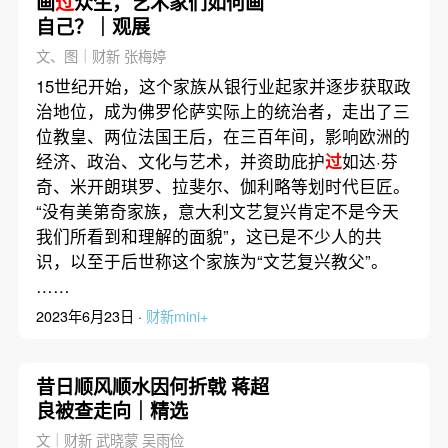
画
过
众生，艺术家们如何画
自己？｜观展
文、图｜财新 张梅婷
15世纪开始，这个家族从银行业起家并逐步获取政
治地位，成为佛罗伦萨实际上的统治者，走出了三
位教皇、两位法国王后，在三百年间，影响欧洲的
经济、政治、文化与艺术，并资助庇护
过
如达·芬
奇、米开朗琪罗、拉斐尔、伽利略等划时代巨匠。
“没有美第奇家族，意大利文艺复兴肯定不是今天
我们所看到和理解的面貌”，这已是不少人的共
识，以至于后世称这个家族为“文艺复兴教父”。
……
2023年6月23日 ·
财新mini+
昔日顺风顺水因何折戟 蒋超
良被查走向｜精选
文｜财新 武晓蒙 吴雨俭