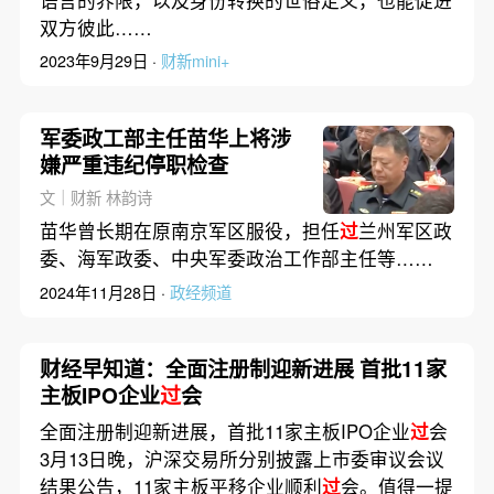
语言的界限，以及身份转换的世俗定义，也能促进
双方彼此……
2023年9月29日 ·
财新mini+
军委政工部主任苗华上将涉
嫌严重违纪停职检查
文｜财新 林韵诗
苗华曾长期在原南京军区服役，担任
过
兰州军区政
委、海军政委、中央军委政治工作部主任等……
2024年11月28日 ·
政经频道
财经早知道：全面注册制迎新进展 首批11家
主板IPO企业
过
会
全面注册制迎新进展，首批11家主板IPO企业
过
会
3月13日晚，沪深交易所分别披露上市委审议会议
结果公告，11家主板平移企业顺利
过
会。值得一提