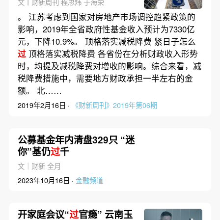
文丨财新周刊 程思炜 于海荣
。 江苏考虑到国家对房地产市场调控趋紧政策的
影响，2019年全省政府性基金收入预计为7330亿
元，下降10.9%。 顶格落实减税降费 紧日子怎么
过
顶格落实减税降费 各省份在分析财政收入形势
时，均提及减税降费对增收的影响。综合来看，减
税降费措施中，需要地方财政承担一半左右的金
额。 北……
2019年2月16日 ·
《财新周刊》2019年第06期
公募基金年内清盘329只 “迷
你”基仍
过
千
文｜财新 全月
2023年10月16日 ·
金融频道
开家庭会议“
过
官瘾” 云南玉