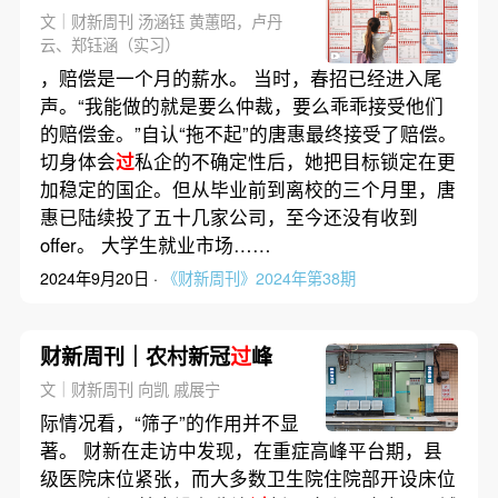
文｜财新周刊 汤涵钰 黄蕙昭，卢丹
云、郑钰涵（实习）
，赔偿是一个月的薪水。 当时，春招已经进入尾
声。“我能做的就是要么仲裁，要么乖乖接受他们
的赔偿金。”自认“拖不起”的唐惠最终接受了赔偿。
切身体会
过
私企的不确定性后，她把目标锁定在更
加稳定的国企。但从毕业前到离校的三个月里，唐
惠已陆续投了五十几家公司，至今还没有收到
offer。 大学生就业市场……
2024年9月20日 ·
《财新周刊》2024年第38期
财新周刊｜农村新冠
过
峰
文｜财新周刊 向凯 戚展宁
际情况看，“筛子”的作用并不显
著。 财新在走访中发现，在重症高峰平台期，县
级医院床位紧张，而大多数卫生院住院部开设床位