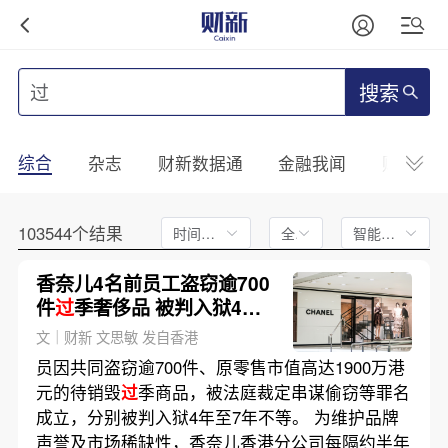
搜索
综合
杂志
财新数据通
金融我闻
财新mini
103544个结果
时间不限
全文
智能排序
香奈儿4名前员工盗窃逾700
件
过
季奢侈品 被判入狱4至7
年(含视频)
文｜财新 文思敏 发自香港
员因共同盗窃逾700件、原零售市值高达1900万港
元的待销毁
过
季商品，被法庭裁定串谋偷窃等罪名
成立，分别被判入狱4年至7年不等。 为维护品牌
声誉及市场稀缺性，香奈儿香港分公司每隔约半年