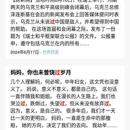
两天的乌克兰和平高级别峰会闭幕后，乌克兰总统
泽连斯基在会后的新闻发布会上回答媒体提问时表
示，乌克兰从未说
过
中国是敌人，并希望得到中国
的帮助。 在这场首届和会闭幕之际，发布了一份
题为《瑞士和平框架联合公报》的文件。 公报重
申，遵守包括乌克兰在内的所有……
2024年6月17日 ·
世界频道
妈妈，你也未曾饶
过
岁月
几个人理解妈，何必呢，中年妇女，这文凭也没意
义了。 妈说，意义不意义，都是自己的。 这句话
一直伴随我和姐姐。 在漫长的人生路上，我们也
哭泣
过
，跌倒过，失望
过
，但从来没有放弃
过
。
因为，意义，是自己的。 很多年后，我们才一天
比一天的更明白， 妈妈，一直是生命中的那艘
船， 她的方向，决定了我们的去向。 我幼年……