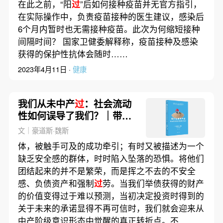
在此之前，“阳
过
”后如何接种疫苗并无官方指引，
在实际操作中，负责疫苗接种的医生建议，感染后
6个月内暂时也无需接种疫苗。此次为何缩短接种
间隔时间？ 国家卫健委解释称，疫苗接种及感染
获得的保护性抗体会随时……
2023年4月11日 ·
健康
我们从未中产
过
：社会流动
性如何误导了我们？｜带着
问题去读书
文｜豪道斯·魏斯
体，被触手可及的成功牵引；有时又被描述为一个
缺乏安全感的群体，时时陷入坠落的恐惧。将他们
团结起来的并不是繁荣，而是挥之不去的不安全
感、负债资产和强制
过
劳。当我们举债获得的财产
的价值变得过于难以预测，当初决定投资时得到的
关于未来的承诺显得不再可信时，我们就会迎来从
中产阶级意识形态中觉醒的真正转折点。不……