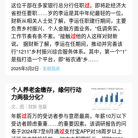
这位干部在多家银行总分行任职
过
，即将赴经济大
省担任要职……岁的李运是其中年纪最轻的一位。
财新从相关人士处了解，李运任职建行期间，主要
负责乡村振兴、个人金融方面业务。“低调务实，
工作节奏有条不紊。”接触
过
他的人这样对财新
说。 据财新了解，李运在任期间，推动并完善该
行“1211”乡村振兴综合服务体系。其中，第一个“1”
是指打造一个平台，即“裕农通”乡……
2025年3月2日 ·
金融我闻
个人养老金缴存，缘何行动
力两极分化？
文、图｜财新 张粲
年薪
过
百万的受访者参与意愿最高，年薪10万以下
受访者顾虑重重……的重要因素。该调研报告的问
卷于2024年7至9月通
过
支付宝APP对18周岁以上