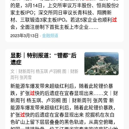
的是，3月14日，上交所审议万丰股份、恒尚股份2
家主板IPO；深交所同日审议长青科技、翔腾新
材、三联锻造3家主板IPO。若这5家企业也顺利
过
会，全面注册制下首批主板上市企业……
2023年3月13日 ·
金融频道
显影｜特别报道：“锂都”后
遗症
文｜财新周刊 杨玉琪 卢羽桐 图｜财新
周刊 张芮雪
新能源车爆发带来超级红利后，随着此轮锂价暴
跌，扩张
过
快的后遗症在宜春显现出来……文｜财
新周刊 杨玉琪、卢羽桐 图｜财新周刊 张芮雪 新
能源车爆发带来超级红利后，随着此轮锂价暴跌，
扩张
过
快的后遗症在宜春显现出来 挖掘机在灰白
色矿山上留下层层叠叠的黑色轨迹，从高空俯瞰，
如同一排排肋骨。位于江西省宜春市的这座矿山始