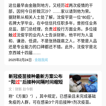
这位最早由金融到地方，又经历
过
两次疫情的干
部，因何今日折戟沉沙？……家以请到他为荣。
据财新从相关人士处了解，沈俊宇是一位“80后”，
名牌大学毕业，在中信信托任职多年，曾担任业务
总监、部门总经理，负责
过
投行方面业务。多位接
触
过
沈俊宇的业内人士告诉财新，他平时为人温
和、谦逊、低调，不是张扬跋扈之人，不管是人品
还是专业能力的口碑都还不错。此外，沈俊宇是北
京西城十四届……
2025年2月24日 ·
金融我闻
新冠疫苗接种最新方案公布
“阳
过
”后接种间隔时间缩短
文｜财新 赵今朝
称“《方案》”），其中规定，已感染且未完成基础
免疫的人群，可在感染3个月后接种1剂次疫苗。