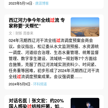
2023年5月14日 ·
唐涯博客
西辽河力争今年全线
过
流 专
家称要“天帮忙”
文｜财新 周泰来
024年汛期西辽河干流全线
过
流调度预案会商会
议。会议指出，松辽委从水文监测预报、水资源统
一调度、河道综合治理、生态水量管理、统筹监督
管理、数字孪生建设、流域统一规划等7个方面综
合施策，克服了西辽河流域实测资料少、时间紧、
任务重等困难，初步形成了2024年汛期西辽河干流
全线
过
流调度预案成果。会议强调要……
2024年5月9日 ·
环科频道
对话名医｜张文宏：约20%
国人感染
过
结核杆菌，如何