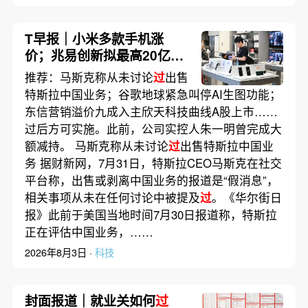
T早报｜小米多款手机涨
价；兆易创新拟最高20亿元
回购股份并注销；
推荐：马斯克称从未讨论
过
出售
DeepSeek-V4-Flash正式版
特斯拉中国业务；谷歌地球紧急叫停AI生图功能；
发布
东信营销溢价九成入主欣天科技曲线A股上市……
过后方可实施。此前，公司实控人朱一明曾完成大
额减持。 马斯克称从未讨论
过
出售特斯拉中国业
务 据财新网，7月31日，特斯拉CEO马斯克在社交
平台称，出售或剥离中国业务的报道是“假消息”，
相关事项从未在任何讨论中被提及
过
。《华尔街日
报》此前于美国当地时间7月30日报道称，特斯拉
正在评估中国业务，……
2026年8月3日 ·
科技
封面报道｜就业关如何
过