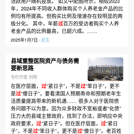
活跃用户随机投放。 如文中配图所示，相较2023
年，2024年不同收入群体购买个人养老金产品的比
例均有所提高。但购买比例及增速存在较明显的两
极分化。 其中，年薪
过
百万的受访者购买个人养
老金产品的比例最高，已超六成。……
2025年1月7日 ·
民生
县域重整医院资产与债务需
要新思路
专栏作家 刘明
在医疗层面，
过
“紧日子”，不是
过
“笨日子”，更不
是
过
“傻日子”，要看清国人预期寿命和预期老年生
活质量提高带来的新机遇…… 很多人对于医院债
务问题不以为意。因为众多财政不宽裕或者“化债”
压力大的县域主管政府，找到了办法，即响应中央
政府要求，
过
“紧日子”。但在医疗层面，
过
“紧日
子”，不是
过
“笨日子”，更不是
过
“傻日子”。老百姓