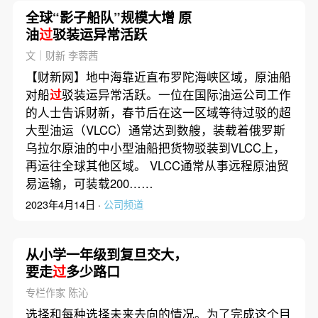
全球“影子船队”规模大增 原
油
过
驳装运异常活跃
文｜财新 李蓉茜
【财新网】地中海靠近直布罗陀海峡区域，原油船
对船
过
驳装运异常活跃。一位在国际油运公司工作
的人士告诉财新，春节后在这一区域等待过驳的超
大型油运（VLCC）通常达到数艘，装载着俄罗斯
乌拉尔原油的中小型油船把货物驳装到VLCC上，
再运往全球其他区域。 VLCC通常从事远程原油贸
易运输，可装载200……
2023年4月14日 ·
公司频道
从小学一年级到复旦交大，
要走
过
多少路口
专栏作家 陈沁
选择和每种选择未来去向的情况。为了完成这个目