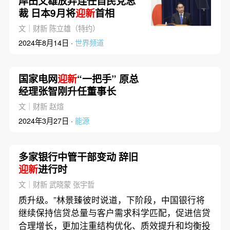
岸田文雄放弃连任自民党总
裁 日本9月将
迎新
首相
文｜财新 陈立雄（特约）
2024年8月14日 ·
世界频道
国家电网
迎新
“一把手” 原总
经理张智刚升任董事长
文｜财新 赵煊
2024年3月27日 ·
能源
多家银行中管干部变动 辞旧
迎新
进行时
文｜财新 武晓蒙 张宇哲
质升级。”林景臻彼时说道，下阶段，中国银行将
继续保持信贷总量与客户需求科学匹配，促进信贷
合理增长，更加注重结构优化、质效提升和均衡投