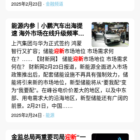
2025年2月23日 ·
金融频道
能源内参｜小鹏汽车出海提
速 海外市场在线升级频率还
要继续提高；2025年中央一
上汽集团与华为正式签约 鸿蒙
号文件发布
智行又扩容；储能
迎新
市场地位 市场需求何
在？…… 【财新网】 储能
迎新
市场地位 市场需求
何在？ 财新网2月23日报道，新能源全面进入市场
政策推出后，配套储能设施不再具有强制效力，储
能将引来新的市场地位，新型储能将从“要我配”变
为“我要配”。在峰谷电价价差大的地区，以及中东
部、用电需求大的沿海地区，新型储能还有广阔的
前景。2月21日，中国……
2025年2月24日 ·
能源
金监总局两重要司局
迎新
“一