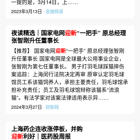
一提的是，3月14日，上……
2023年3月13日 ·
金融频道
夜读精选｜国家电网
迎新
“一把手” 原总经理
张智刚升任董事长
【推荐】 国家电网
迎新
“一把手” 原总经理张智刚
升任董事长 国家电网是全球最大公用事业企业，
张智刚为第七任董事长。 男子打羽毛球踩猫摔伤
案追踪：上海闵行法院决定再审 原审认定羽毛球
馆员工系该猫饲养人，承担主要责任，羽毛球馆承
担补充责任；员工及羽毛球馆辩称该猫系“流浪
猫”。有法学家对该案法律适用表示异……
2024年3月27日 ·
财新网
上海药企连收涨停板，并购
迎新
利好｜医药股周报