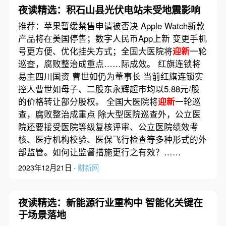
夜读精选：积石山县光伏电站未受地震影响
推荐：苹果暂缓禁售申请被否决 Apple Watch新款
产品将在美国停售；数字人民币App上新 变更手机
号更方便、优化挂失方式；全国大医院将
迎新
一轮
巡查，腐败整治成重点……际成效。 红旗连锁将
易主四川国资 曹世如仍为董事长 当前红旗连锁实
控人曹世如母子、二股东永辉超市均以5.88元/股
的价格转让部分股权。 全国大医院将
迎新
一轮巡
查，腐败整治成重点 除大型医院巡查外，公立医
院还要接受医院等级复核评审、公立医院绩效考
核、医疗机构校验、医保飞行检查等多种形式的外
部监管。如何让监督措施更行之有效？……
2023年12月21日 ·
财新网
夜读精选：新能源行业重构中 智能化关键在
于场景落地