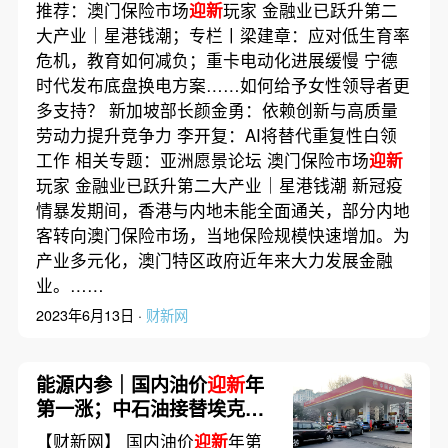
推荐：澳门保险市场
迎新
玩家 金融业已跃升第二
大产业｜星港钱潮；专栏丨梁建章：应对低生育率
危机，教育如何减负；重卡电动化进展缓慢 宁德
时代发布底盘换电方案……如何给予女性领导者更
多支持？ 新加坡部长颜金勇：依赖创新与高质量
劳动力提升竞争力 李开复：AI将替代重复性白领
工作 相关专题：亚洲愿景论坛 澳门保险市场
迎新
玩家 金融业已跃升第二大产业｜星港钱潮 新冠疫
情暴发期间，香港与内地未能全面通关，部分内地
客转向澳门保险市场，当地保险规模快速增加。为
产业多元化，澳门特区政府近年来大力发展金融
业。……
2023年6月13日 ·
财新网
能源内参｜国内油价
迎新
年
第一涨；中石油接替埃克森
美孚 成为伊拉克一巨型油田
【财新网】 国内油价
迎新
年第