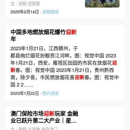
长
文｜财新 武晓蒙
2025年2月14日 ·
金融我闻
中国多地燃放烟花爆竹
迎新
年
2023年1月21日，江西赣州，于
都县绚烂烟花扮靓贡江河畔。图：视觉中国 2023
年1月21日，西安，雁塔区田园的市民在放烟花
迎
新
春。图：视觉中国 2023年1月21日，贵州黔西
南，除夕夜，市民燃放烟花喜
迎新
春。图：视觉中
国 2 2……
2023年1月22日 ·
图片频道
澳门保险市场
迎新
玩家 金融
业已跃升第二大产业｜星港
钱潮
文｜财新 文思敏 发自澳门