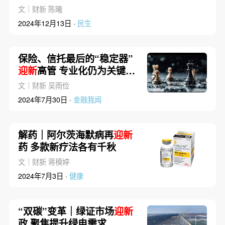
文｜财新 陈曦
2024年12月13日 ·
民生
保险、信托最后的“稳定器”
迎新
高管 专业化仍为关键因
素
文｜财新 吴雨俭
2024年7月30日 ·
金融我闻
解药｜阿尔茨海默病再
迎新
药 多款新疗法各有千秋
文｜财新 蒋模婷
2024年7月3日 ·
健康
“双碳”变革｜绿证市场
迎新
政 聚焦提升绿电需求