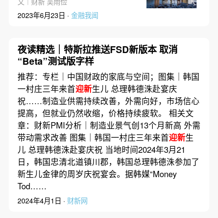
文｜财新 吴雨俭
2023年6月23日 ·
金融我闻
夜读精选｜特斯拉推送FSD新版本 取消
“Beta”测试版字样
推荐：专栏｜中国财政的家底与空间；图集｜韩国
一村庄三年来首
迎新
生儿 总理韩德洙赴宴庆
祝……制造业供需持续改善，外需向好，市场信心
提高，但就业仍然收缩，价格持续疲软。 相关文
章：财新PMI分析｜制造业景气创13个月新高 外需
带动需求改善 图集｜韩国一村庄三年来首
迎新
生
儿 总理韩德洙赴宴庆祝 当地时间2024年3月21
日，韩国忠清北道镇川郡，韩国总理韩德洙参加了
新生儿金律的周岁庆祝宴会。据韩媒“Money
Tod……
2024年4月1日 ·
财新网