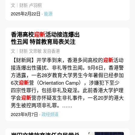
文｜财新 卢羽桐
2025年2月22日 ·
能源
香港高校
迎新
活动接连爆出
性丑闻 特首教育局表关注
文｜财新 文思敏 发自香港
【财新网】开学季到来，香港多间高校的
迎新
活动
接连爆出性骚扰、非礼等性丑闻。9月6日，香港警
方透露，一名28岁教育大学男生今年暑假已经参加
6次
迎新
营（Orientation Camp），涉嫌犯下至少
四宗性罪行，包括非礼及窥淫。此前香港大学护理
学会
迎新
营亦怀疑发生非礼事件，一名20岁的港大
男生被控两项非礼罪。……
2023年9月7日 ·
政经频道