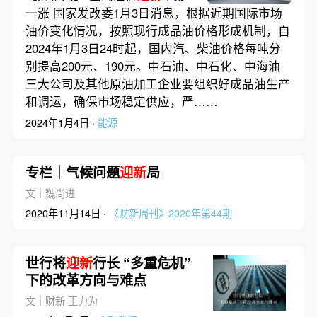
牵头合同者
一涨 国家发改委1月3日消息，根据近期国际市场
油价变化情况，按照现行成品油价格形成机制，自
2024年1月3日24时起，国内汽、柴油价格每吨分
别提高200元、190元。中石油、中石化、中海油
三大公司及其他原油加工企业要组织好成品油生产
和调运，确保市场稳定供应，严……
2024年1月4日 ·
能源
专栏｜气候问题
迎新
局
文｜魏尚进
2020年11月14日 ·
《财新周刊》2020年第44期
世行将
迎新
行长 “多重危机”
下的改革方向与难点
文｜财新 王力为