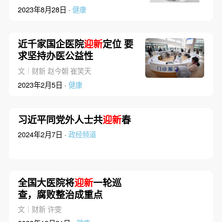
2023年8月28日 ·
健康
近千家国企医院
迎新
定位 要
求坚持办医公益性
文｜财新 赵今朝 崔笑天
2023年2月5日 ·
健康
习近平同党外人士共
迎新
春
2024年2月7日 ·
政经频道
全国大医院将
迎新
一轮巡
查，腐败整治成重点
文｜财新 许雯