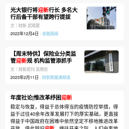
光大银行将
迎新
行长 多名大
行后备干部有望跨行提拔
文｜财新 武晓蒙
2022年12月4日 ·
金融我闻
【周末特供】保险业分类监
管
迎新
规 机构监管添抓手
文｜财新周刊 吴雨俭
2023年2月11日 ·
财新数据通频道
年度社论|惟改革纾困
迎新
稳定与恢复，得益于总体得当的疫情防控举措，得
益于过往40余年改革发展打下的厚实基础，更直接
得益于中国政府在困难中依然坚定不移地推进改革
开放。值此辞旧
迎新
、继往开来之际，人们由衷地