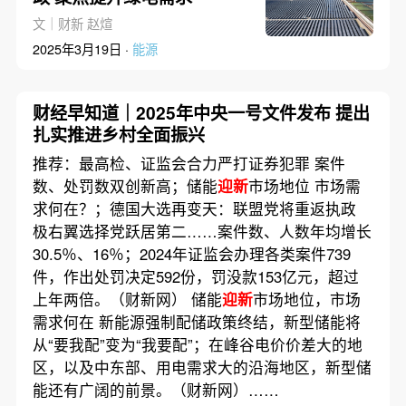
文｜财新 赵煊
2025年3月19日 ·
能源
财经早知道｜2025年中央一号文件发布 提出
扎实推进乡村全面振兴
推荐：最高检、证监会合力严打证券犯罪 案件
数、处罚数双创新高；储能
迎新
市场地位 市场需
求何在？；德国大选再变天：联盟党将重返执政
极右翼选择党跃居第二……案件数、人数年均增长
30.5％、16％；2024年证监会办理各类案件739
件，作出处罚决定592份，罚没款153亿元，超过
上年两倍。（财新网） 储能
迎新
市场地位，市场
需求何在 新能源强制配储政策终结，新型储能将
从“要我配”变为“我要配”；在峰谷电价价差大的地
区，以及中东部、用电需求大的沿海地区，新型储
能还有广阔的前景。（财新网）……