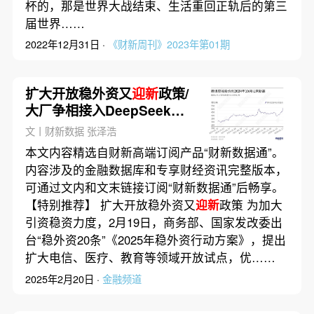
杯的，那是世界大战结束、生活重回正轨后的第三
届世界……
2022年12月31日 ·
《财新周刊》2023年第01期
扩大开放稳外资又
迎新
政策/
大厂争相接入DeepSeek如
何重塑AI搜索丨数据精华
文丨财新数据 张泽浩
本文内容精选自财新高端订阅产品“财新数据通”。
内容涉及的金融数据库和专享财经资讯完整版本，
可通过文内和文末链接订阅“财新数据通”后畅享。
【特别推荐】 扩大开放稳外资又
迎新
政策 为加大
引资稳资力度，2月19日，商务部、国家发改委出
台“稳外资20条”《2025年稳外资行动方案》，提出
扩大电信、医疗、教育等领域开放试点，优……
2025年2月20日 ·
金融频道