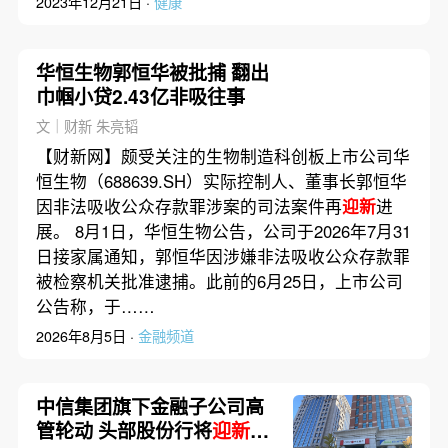
2023年12月21日 ·
健康
华恒生物郭恒华被批捕 翻出
巾帼小贷2.43亿非吸往事
文｜财新 朱亮韬
【财新网】颇受关注的生物制造科创板上市公司华
恒生物（688639.SH）实际控制人、董事长郭恒华
因非法吸收公众存款罪涉案的司法案件再
迎新
进
展。 8月1日，华恒生物公告，公司于2026年7月31
日接家属通知，郭恒华因涉嫌非法吸收公众存款罪
被检察机关批准逮捕。此前的6月25日，上市公司
公告称，于……
2026年8月5日 ·
金融频道
中信集团旗下金融子公司高
管轮动 头部股份行将
迎新
行