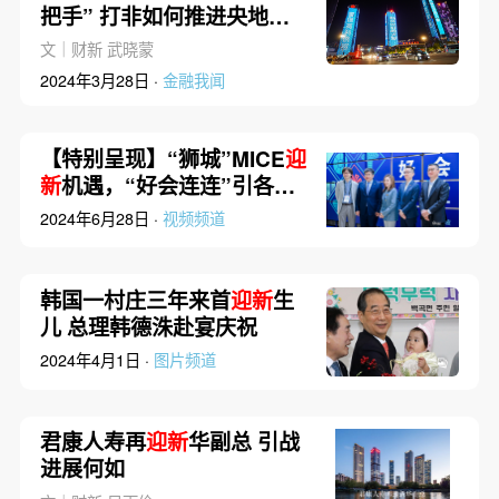
把手” 打非如何推进央地协
同
文｜财新 武晓蒙
2024年3月28日 ·
金融我闻
【特别呈现】“狮城”MICE
迎
新
机遇，“好会连连”引各方
来客
2024年6月28日 ·
视频频道
韩国一村庄三年来首
迎新
生
儿 总理韩德洙赴宴庆祝
2024年4月1日 ·
图片频道
君康人寿再
迎新
华副总 引战
进展何如