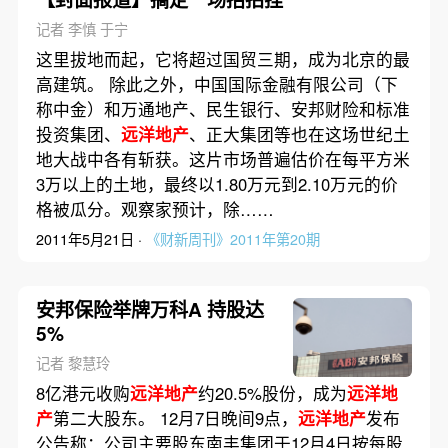
记者 李慎 于宁
这里拔地而起，它将超过国贸三期，成为北京的最
高建筑。 除此之外，中国国际金融有限公司（下
称中金）和万通地产、民生银行、安邦财险和标准
投资集团、
远洋地产
、正大集团等也在这场世纪土
地大战中各有斩获。这片市场普遍估价在每平方米
3万以上的土地，最终以1.80万元到2.10万元的价
格被瓜分。观察家预计，除……
2011年5月21日 ·
《财新周刊》2011年第20期
安邦保险举牌万科A 持股达
5%
记者 黎慧玲
8亿港元收购
远洋地产
约20.5%股份，成为
远洋地
产
第二大股东。 12月7日晚间9点，
远洋地产
发布
公告称：公司主要股东南丰集团于12月4日按每股