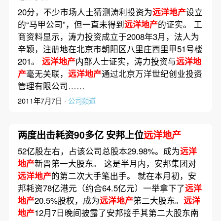
20分，不少市场人士猜测涛利投资为
远洋地产
设立
的“马甲公司”，但一直未得到
远洋地产
的证实。 工
商资料显示，涛力投资成立于2008年3月，法人为
辛颖，注册地在北京市朝阳区八里庄西里甲51号楼
201。
远洋地产
内部人士证实，涛力投资与
远洋地
产
毫无关联，
远洋地产
通过北京万洋世纪创业投资
管理有限公司……
2011年7月7日 ·
公司频道
两度出击耗资90多亿 安邦上位
远洋地产
52亿股左右，占该公司总股本29.98%。成为
远洋
地产
新晋第一大股东。 这是半月内，安邦集团对
远洋地产
的第二次大手笔出手。 就在本月初，安
邦耗资78亿港元（约合64.5亿元）一举拿下了
远洋
地产
20.5%股权，成为
远洋地产
第二大股东。
远洋
地产
12月7日晚间披露了安邦接手其第二大股东南