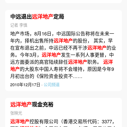
中远退出
远洋地产
定局
记者 李慎
地产市场，8月16日，中远国际公告称将在未来一
年内，择机出售所持
远洋地产
的股份， 其实，早
在宣布退出之前，中远已经不再干涉
远洋地产
的业
务。今年3月，
远洋地产
发生一系列人事更替，中
远方面委派的高官陆续辞任
远洋地产
职务。
远洋
地产
的大股东中国人寿将不会增持，原因是今年9
月初出台的《保险资金投资不……
2010年12月17日 ·
公司频道
远洋地产
现金充裕
张映光
远洋地产
控股有限公司（香港交易所代码：3377，