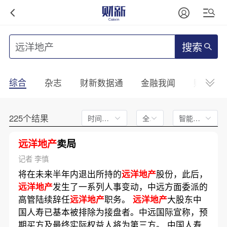
搜索
综合
杂志
财新数据通
金融我闻
财新mini
225个结果
时间不限
全文
智能排序
远洋地产
卖局
记者 李慎
将在未来半年内退出所持的
远洋地产
股份，此后，
远洋地产
发生了一系列人事变动，中远方面委派的
高管陆续辞任
远洋地产
职务。
远洋地产
大股东中
国人寿已基本被排除为接盘者。中远国际宣称，预
期买方及最终实际权益人将为第三方。 中国人寿