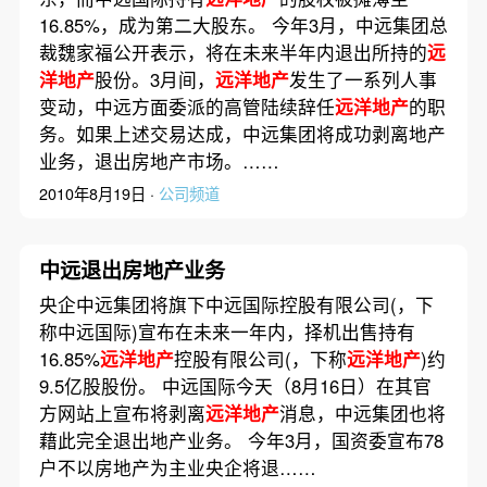
16.85%，成为第二大股东。 今年3月，中远集团总
裁魏家福公开表示，将在未来半年内退出所持的
远
洋地产
股份。3月间，
远洋地产
发生了一系列人事
变动，中远方面委派的高管陆续辞任
远洋地产
的职
务。如果上述交易达成，中远集团将成功剥离地产
业务，退出房地产市场。……
2010年8月19日 ·
公司频道
中远退出房地产业务
央企中远集团将旗下中远国际控股有限公司(，下
称中远国际)宣布在未来一年内，择机出售持有
16.85%
远洋地产
控股有限公司(，下称
远洋地产
)约
9.5亿股股份。 中远国际今天（8月16日）在其官
方网站上宣布将剥离
远洋地产
消息，中远集团也将
藉此完全退出地产业务。 今年3月，国资委宣布78
户不以房地产为主业央企将退……