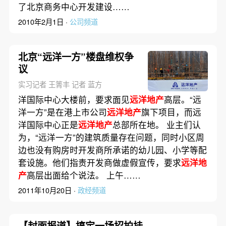
了北京商务中心开发建设……
2010年2月1日 ·
公司频道
北京“远洋一方”楼盘维权争
议
实习记者 王箐丰 记者 蓝方
洋国际中心大楼前，要求面见
远洋地产
高层。“远
洋一方”是在港上市公司
远洋地产
旗下项目，而远
洋国际中心正是
远洋地产
总部所在地。 业主们认
为，“远洋一方”的建筑质量存在问题，同时小区周
边也没有购房时开发商所承诺的幼儿园、小学等配
套设施。他们指责开发商做虚假宣传，要求
远洋地
产
高层出面给个说法。 上午……
2011年10月20日 ·
政经频道
【封面报道】搞定一场招拍挂