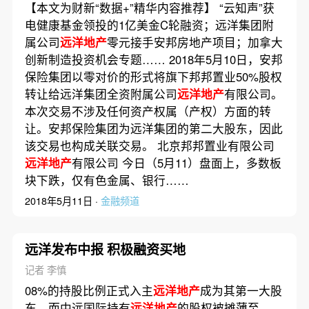
【本文为财新“数据+”精华内容推荐】 “云知声”获
电健康基金领投的1亿美金C轮融资；远洋集团附
属公司
远洋地产
零元接手安邦房地产项目；加拿大
创新制造投资机会专题…… 2018年5月10日，安邦
保险集团以零对价的形式将旗下邦邦置业50%股权
转让给远洋集团全资附属公司
远洋地产
有限公司。
本次交易不涉及任何资产权属（产权）方面的转
让。安邦保险集团为远洋集团的第二大股东，因此
该交易也构成关联交易。 北京邦邦置业有限公司
远洋地产
有限公司 今日（5月11）盘面上，多数板
块下跌，仅有色金属、银行……
2018年5月11日 ·
金融频道
远洋发布中报 积极融资买地
记者 李慎
08%的持股比例正式入主
远洋地产
成为其第一大股
东，而中远国际持有
远洋地产
的股权被摊薄至