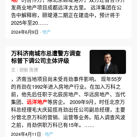
发商业地产项目成都远洋太古里。 远洋集团在公
告中解释称，颐堤港二期正在建造中，预计将于
2025年至20……
2024年6月9日 ·
地产
万科济南城市总遭警方调查
标普下调公司主体评级
文｜财新 陈博
，济南当地项目尚未受肖劲事件影响。 现年55岁
的肖劲在1992年进入房地产行业。在加入万科之
前，他先后任职于北辰房地产、华远房地产、当代
集团、
远洋地产
等房企。 2009年9月，时任北京万
科总经理毛大庆延揽肖劲出任公司副总经理，主要
分管北京万科的营销、运营等业务。陷入调查风波
之前，肖劲供职万科已有15年。……
2024年4月11日 ·
地产