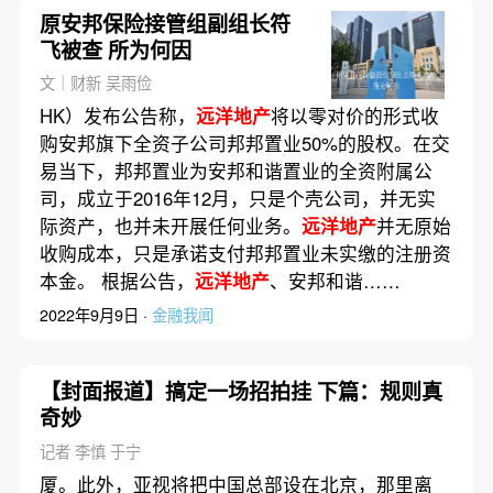
原安邦保险接管组副组长符
飞被查 所为何因
文｜财新 吴雨俭
HK）发布公告称，
远洋地产
将以零对价的形式收
购安邦旗下全资子公司邦邦置业50%的股权。在交
易当下，邦邦置业为安邦和谐置业的全资附属公
司，成立于2016年12月，只是个壳公司，并无实
际资产，也并未开展任何业务。
远洋地产
并无原始
收购成本，只是承诺支付邦邦置业未实缴的注册资
本金。 根据公告，
远洋地产
、安邦和谐……
2022年9月9日 ·
金融我闻
【封面报道】搞定一场招拍挂 下篇：规则真
奇妙
记者 李慎 于宁
厦。此外，亚视将把中国总部设在北京，那里离