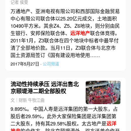
记者 侯雯
万通地产、亚洲电视有限公司和西部国际金融贸易
中心有限公司联合体以25.20亿元成交，土地面积
10490平方米。其余Z4、Z5、Z6地块，则分别由民
生银行、安邦保险联合体、
远洋地产
联合体竞得。
2011年1月，Z3联合体在四个地块中标者中最早付
清了全部地价款。当月11日，Z3联合体与北京市
国土资源局签订《国有建设用地使用……
2017年5月27日 ·
公司频道
流动性持续承压 远洋出售北
京颐堤港二期全部股权
文｜财新 牛牧江曲
9.895%。 中国人寿是远洋集团的第一大股东，占
股后者29.59%，此外大家保险集团是远洋集团第
二大股东，持有其29.58%股权。太古地产是
远洋
地产
的合作方，除北京颐堤港外，双方还曾合作开