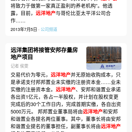
将致力于做第一家真正盈利的养老机构”。他透
露，目前，
远洋地产
与哥伦比亚太平洋公司合
作……
2013年7月5日 ·
公司频道
远洋集团将接管安邦存量房
地产项目
记者 侯雯
交易代价为零元，
远洋地产
并无原始收购成本，只
是承诺支付邦邦置业未实缴的注册资本金……业未
实缴的注册资本金。
远洋地产
、安邦和谐置业承诺
各出资1亿元，各占一半股权，并计划在股权变更
完成后的30个工作日内，完成首期实缴，各自出资
5000万元。 邦邦置业董事局将由
远洋地产
和安邦
和谐置业各提名两位董事。其中，董事长将由安邦
和谐置业提名的董事担任，副董事长将由
远洋地产