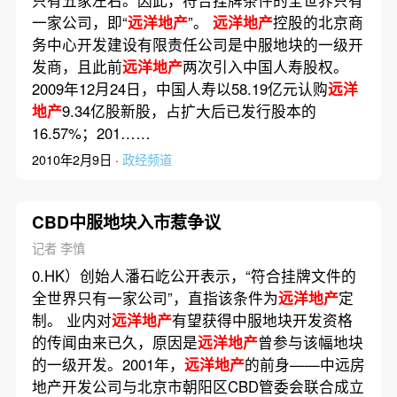
只有五家左右。因此，符合挂牌条件的全世界只有
一家公司，即“
远洋地产
”。
远洋地产
控股的北京商
务中心开发建设有限责任公司是中服地块的一级开
发商，且此前
远洋地产
两次引入中国人寿股权。
2009年12月24日，中国人寿以58.19亿元认购
远洋
地产
9.34亿股新股，占扩大后已发行股本的
16.57%；201……
2010年2月9日 ·
政经频道
CBD中服地块入市惹争议
记者 李慎
0.HK）创始人潘石屹公开表示，“符合挂牌文件的
全世界只有一家公司”，直指该条件为
远洋地产
定
制。 业内对
远洋地产
有望获得中服地块开发资格
的传闻由来已久，原因是
远洋地产
曾参与该幅地块
的一级开发。2001年，
远洋地产
的前身——中远房
地产开发公司与北京市朝阳区CBD管委会联合成立