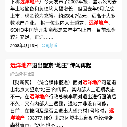
下称
远洋地产
）今天发布了2007年报，显示公司去
年土地储备和负债均大幅增长，但因去年9月完成
上市，现金较为充裕，约达84.7亿元，远高于大多
数地产企业。 据一位业内人士透露，
远洋地产
、
SOHO中国等开发商都是去年中期上市，目前现金
较为充足，正适……
2008年4月16日 ·
公司频道
远洋地产
退出望京“地王”传闻再起
综合媒体报道
【财新网】（综合媒体报道）面对
远洋地产
可能退
出北京大望京“地王”的传闻，其内部人士近期表态
不一。在
远洋地产
行政总裁李明对退出进行澄清后
不久，又有内部人士透露，退地并非没有可能。
日前，在被问及是否会退出大望京村1号地时，
远
洋地产
（03377.HK）北京区域事业部副总经理张
森林表示，“退地也不……