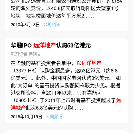
公司北京远豪置业有限公司通过公开竞价，经过84
轮的激烈竞价，以40.8亿元取得朝阳区大望京1号
地块，地块楼面地价达每平方米2……
2010年3月18日 ·
公司频道
华融IPO
远洋地产
认购53亿港元
见习记者 杨砚文
在华融的基石投资者名单中，以
远洋地产
（3377.HK）认购金额最多，达53亿港元（约6.8
亿美元）。此外，中国国家电网认购3亿美元。 如
此“大订单”的基石投资认购额同样较为少见。根据
港交所资料，自2011年以来，只有嘉能可
（0805.HK）于2011年上市时有基石投资超过了
远
洋地产
此次6.8亿美元的认购……
2015年10月15日 ·
公司频道