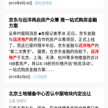
2010年8月16日 ·
鲍有斌博客
京东与远洋再启房产众筹 推一站式购房金融
方案
证券时报网消息 ■本报记者李冰 近日，京东金融
与
远洋地产
跨界合作的房产众筹项目，正式上线
了。而这已是时隔半年后，京东金融与
远洋地产
的
“第二次携手”。 据悉，在京东金融的协助下，
远洋
地产
于北京、上海、天津、杭州等多地楼盘的合计
168套房产，将以6.18折的价格开启“抢房活动”。
一站式购房金融方案……
2015年6月6日 ·
公司频道
北京土地储备中心否认中服地块内定出让
记者 张艳玲