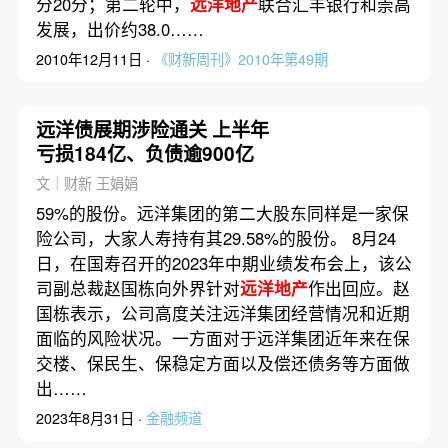
分20分；第二轮中，
远洋地产
联合汇丰银行和崇高
发展，出价约38.0……
2010年12月11日 ·
《财新周刊》2010年第49期
远洋债展期涉险通关 上半年
亏损184亿、负债逾900亿
文｜财新 王娟娟
59%的股份。远洋集团的第二大股东同样是一家保
险公司，大家人寿持有其29.58%的股份。 8月24
日，在国寿召开的2023年中期业绩发布会上，该公
司副总裁赵国栋向外界针对
远洋地产
作出回应。赵
国栋表示，公司高度关注远洋集团经营情况和近期
面临的风险状况。一方面对于远洋集团近年来在保
交楼、保民生、保稳定方面以及偿还债务等方面做
出……
2023年8月31日 ·
金融频道