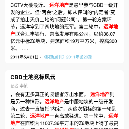
CCTV大楼最近。
远洋地产
是最早参与CBD一级开
发的企业。但“两会”之后，即从传闻的“内定者”变
成了拍出天价土地的“问题公司”。第一轮方案环
节，远洋拿到了两块地的冠军。第二轮中，
远洋地
产
联合汇丰银行、崇高发展有限公司，以约38.07
亿元中标Z6地块，建筑面积19万平方米，控高300
米。……
2011年5月21日 ·
《财新周刊》2011年第20期
CBD土地竞标风云
记者 李慎
，会有更多真正的觊觎者浮出水面。
远洋地产
则
是另一种情形。
远洋地产
是中服地块的一级开发
商，过去一直被指“内定”，从这次招标的第一轮到
第二轮，
远洋地产
一直高歌猛进。第一轮中，
远洋
地产
在面积为11007.36平方米的Z6地块上得了最高