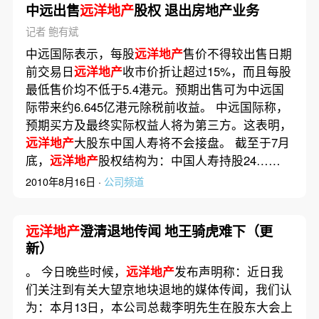
中远出售
远洋地产
股权 退出房地产业务
记者 鲍有斌
中远国际表示，每股
远洋地产
售价不得较出售日期
前交易日
远洋地产
收市价折让超过15%，而且每股
最低售价均不低于5.4港元。预期出售可为中远国
际带来约6.645亿港元除税前收益。 中远国际称，
预期买方及最终实际权益人将为第三方。这表明，
远洋地产
大股东中国人寿将不会接盘。 截至于7月
底，
远洋地产
股权结构为：中国人寿持股24……
2010年8月16日 ·
公司频道
远洋地产
澄清退地传闻 地王骑虎难下（更
新）
。 今日晚些时候，
远洋地产
发布声明称：近日我
们关注到有关大望京地块退地的媒体传闻，我们认
为：本月13日，本公司总裁李明先生在股东大会上