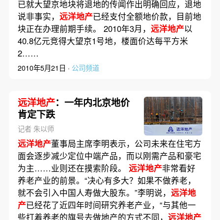
已就大望京地块将退地的传闻作出明确回应，退地
说非事实，
远洋地产
已经支付全额地价款，目前地
块正在办理前期手续。 2010年3月，
远洋地产
以
40.8亿元竞得大望京1号地，楼面价达每平方米
2……
2010年5月21日 ·
公司频道
远洋地产
：一年内北京地价
肯定下跌
记者 朱以师
远洋地产
董事局主席李明表示，公司未来在住宅方
面会逐步减少定位中端产品，而以刚需产品和豪宅
为主……业则还在摸索阶段。
远洋地产
非常看好
养老产业的前景。“决心有多大？如果不做养老，
就不会引入中国人寿做大股东。”李明说，
远洋地
产
已经花了近四年时间研究养老产业，“与其他一
些打着养老的旗号去做地产的方式不同，
远洋地产