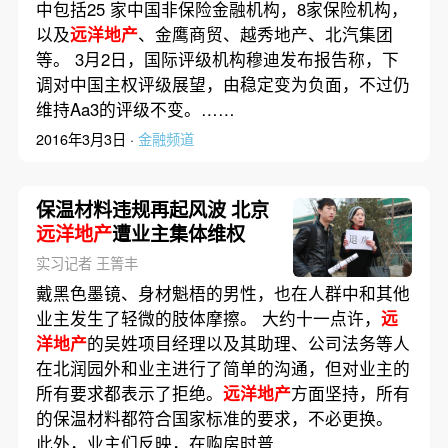
中包括25 家中国非保险金融机构，8家保险机构，
以及
远洋地产
、金鹰商贸、越秀地产、北汽集团
等。 3月2日，国际评级机构穆迪发布报告称，下
调对中国主权评级展望，由稳定变为负面，不过仍
维持Aa3的评级不变。……
2016年3月3日 ·
金融频道
保温材料违规再起风波 北京
远洋地产
遭业主集体维权
实习记者 王箐丰
戴黑色墨镜、身材魁梧的男性，也在人群中和其他
业主发生了轻微的肢体摩擦。 大约十一点许，
远
洋地产
的吴姓项目经理以及其助理、公司法务等人
在北润园外和业主进行了简单的沟通，但对业主的
所有要求都表示了拒绝。
远洋地产
方面坚持，所有
的保温材料都符合国家标准的要求，不必更换。
此外，业主们反映，在购房时普……