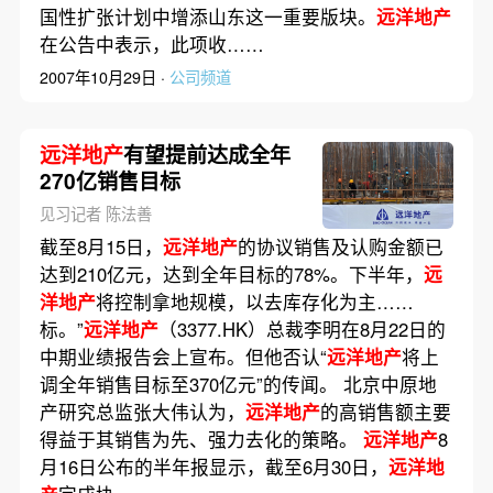
国性扩张计划中增添山东这一重要版块。
远洋地产
在公告中表示，此项收……
2007年10月29日 ·
公司频道
远洋地产
有望提前达成全年
270亿销售目标
见习记者 陈法善
截至8月15日，
远洋地产
的协议销售及认购金额已
达到210亿元，达到全年目标的78%。下半年，
远
洋地产
将控制拿地规模，以去库存化为主……
标。”
远洋地产
（3377.HK）总裁李明在8月22日的
中期业绩报告会上宣布。但他否认“
远洋地产
将上
调全年销售目标至370亿元”的传闻。 北京中原地
产研究总监张大伟认为，
远洋地产
的高销售额主要
得益于其销售为先、强力去化的策略。
远洋地产
8
月16日公布的半年报显示，截至6月30日，
远洋地