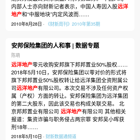
内部人士亦向财新记者表示，中国人寿因入股
远洋
地产
和“中服地块”内定风波而……
2010年8月28日 ·
《财新周刊》2010年第35期
安邦保险集团的人和事 | 数据专题
陈萌
远洋地产
零元收购安邦旗下邦邦置业50%股权……
2018年5月10日，安邦保险集团以零对价的形式将
旗下邦邦置业50%股权转让给远洋集团全资附属公
司
远洋地产
有限公司。本次交易不涉及任何资产权
属（产权）方面的转让。安邦保险集团为远洋集团
的第二大股东，因此该交易也构成关联交易。 北
京邦邦置业有限公司
远洋地产
有限公司 其他相关
报道：集资诈骗与职务侵占两宗罪 安邦吴小晖获
刑18年……
2018年5月10日 ·
财新数据通频道