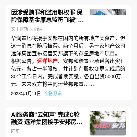
因涉受贿罪和滥用职权罪 保
险保障基金原总监符飞被“双
开”
文丨财新 吴雨俭
华润置地将接手安邦在国内的所有地产类资产，但
这一消息在随后被否。两个月后，另一家地产公司
远洋集团宣布接管安邦旗下的存量房地产项目。
根据公告，
远洋地产
、安邦和谐置业承诺各出资1
亿元，各占一半股权，并计划在股权变更完成后的
30个工作日内，完成首期实缴，各自出资5000万
元。未来双方将共同运营邦邦置……
2023年1月11日 ·
金融频道
AI服务商“云知声”完成C轮
融资 远洋集团接手安邦房地
产项目|每日数据精华
陈萌