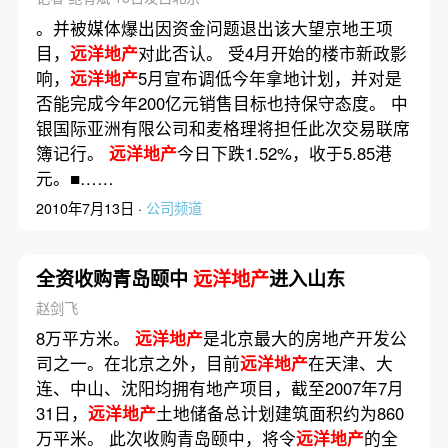
。并被媒体爆出因资金问题退出该大望京地王项
目，
远洋地产
对此否认。 受4月开始的楼市新政影
响，
远洋地产
5月宣布调低今年拿地计划，并对是
否能完成今年200亿元销售目标也持保守态度。 中
银国际亚洲有限公司和麦格理将担任此次交易联席
簿记行。
远洋地产
今日下跌1.52%，收于5.85港
元。■……
2010年7月13日 ·
公司频道
全资收购青岛颐中
远洋地产
进入山东
赵剑飞
8万平方米。
远洋地产
是北京最大的房地产开发公
司之一。在北京之外，目前
远洋地产
在天津、大
连、中山、沈阳均拥有地产项目，截至2007年7月
31日，
远洋地产
土地储备总计划建筑面积约为860
万平米。 此次收购青岛颐中，将令
远洋地产
的全