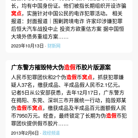
长，均有中国身份证。他们被指长期组织开设诈骗
窝点
，实施针对中国公民的电诈犯罪活动。 相关
报道：封面报道｜围剿跨境电诈 许家印涉嫌犯罪
后恒大汽车战投中止 投资方欲重估方案 据中国恒
大境外债务重组方案……
2023年10月13日 ·
财新网
广东警方摧毁特大伪
造假
币胶片版源案
人民币犯罪团伙和2个伪
造假
币
窝点
，抓获犯罪嫌
疑人37名，缴获成品、半成品假人民币2.1亿元。
记者5日从公安部获悉，去年12月17日，广东警方
在揭阳、东莞、深圳三市开展统一行动，捣毁郑某
伪
造假
币
窝点
，缴获成品及半成品百元面额假人民
币7950万元。经查，最终锁定了长期为伪
造假
币犯
罪团伙提供假币胶片……
2013年2月6日 ·
政经频道