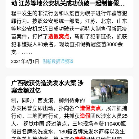
动 江苏等地公安机关成功侦破一起制售假新
冠疫苗犯罪案件
程中发生的非法行医和以疫苗为幌子进行诈骗等犯
罪行为。按照公安部统一部署，江苏、北京、山东
等地公安机关近日成功破获一起特大制售假新冠疫
苗案件，打掉了
造假窝点
，斩断了犯罪链条，抓获
犯罪嫌疑人80余名，现场查扣假新冠疫苗3000余
支。……
2021年2月1日 ·
财新数据通频道
广西破获伪造洗发水大案 涉
案金额过亿
制，同时广西贵港、柳州待命的
办案民警立即出动，扑向各个
造假窝点
，展开抓捕
行动。三地同时行动，共抓获
造假
团伙涉案人员25
人。 视觉中国 经过清点，三地现场查获110400瓶
假冒名牌的洗发水、180箱名牌洗发水商标以及生