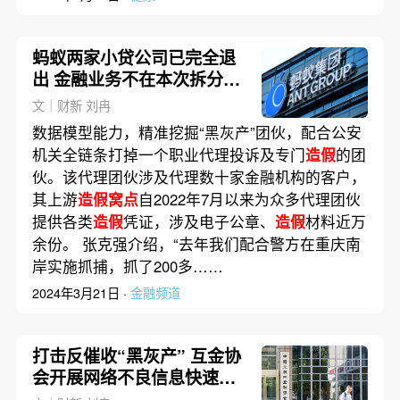
蚂蚁两家小贷公司已完全退
出 金融业务不在本次拆分之
列
文｜财新 刘冉
数据模型能力，精准挖掘“黑灰产”团伙，配合公安
机关全链条打掉一个职业代理投诉及专门
造假
的团
伙。该代理团伙涉及代理数十家金融机构的客户，
其上游
造假窝点
自2022年7月以来为众多代理团伙
提供各类
造假
凭证，涉及电子公章、
造假
材料近万
余份。 张克强介绍，“去年我们配合警方在重庆南
岸实施抓捕，抓了200多……
2024年3月21日 ·
金融频道
打击反催收“黑灰产” 互金协
会开展网络不良信息快速处
理试点