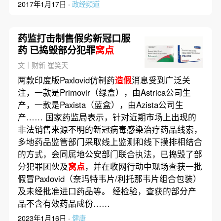
2017年1月17日 ·
政经频道
药监打击制售假劣新冠口服
药 已捣毁部分犯罪
窝点
文｜财新 崔笑天
两款印度版Paxlovid仿制药
造假
消息受到广泛关
注，一款是Primovir（绿盒），由Astrica公司生
产，一款是Paxista（蓝盒），由Azista公司生
产…… 国家药监局表示，针对近期市场上出现的
非法销售来源不明的新冠病毒感染治疗药品线索，
多地药品监管部门采取线上监测和线下摸排相结合
的方式，会同属地公安部门联合执法，已捣毁了部
分犯罪团伙及
窝点
，并在收网行动中现场查获一批
假冒Paxlovid（奈玛特韦片/利托那韦片组合包装）
及未经批准进口药品等。 经检验，查获的部分产
品不含有效药品成份……
2023年1月16日 ·
健康