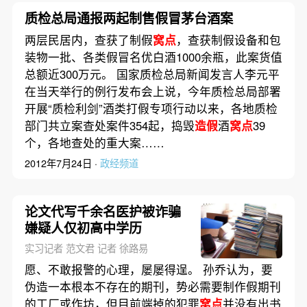
质检总局通报两起制售假冒茅台酒案
两层民居内，查获了制假
窝点
，查获制假设备和包
装物一批、各类假冒名优白酒1000余瓶，此案货值
总额近300万元。 国家质检总局新闻发言人李元平
在当天举行的例行发布会上说，今年质检总局部署
开展“质检利剑”酒类打假专项行动以来，各地质检
部门共立案查处案件354起，捣毁
造假
酒
窝点
39
个，各地查处的重大案……
2012年7月24日 ·
政经频道
论文代写千余名医护被诈骗
嫌疑人仅初高中学历
实习记者 范文君 记者 徐路易
愿、不敢报警的心理，屡屡得逞。 孙乔认为，要
伪造一本根本不存在的期刊，势必需要制作假期刊
的工厂或作坊，但目前端掉的犯罪
窝点
并没有出书