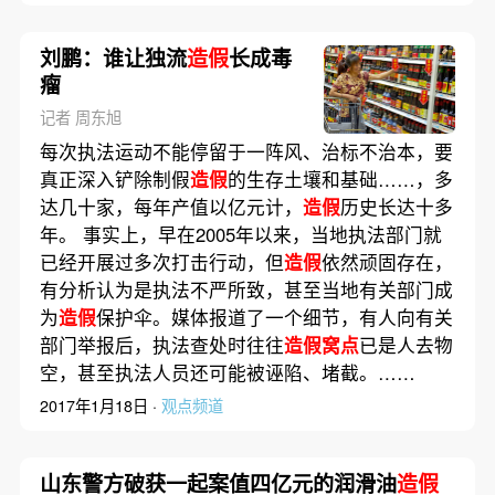
刘鹏：谁让独流
造假
长成毒
瘤
记者 周东旭
每次执法运动不能停留于一阵风、治标不治本，要
真正深入铲除制假
造假
的生存土壤和基础……，多
达几十家，每年产值以亿元计，
造假
历史长达十多
年。 事实上，早在2005年以来，当地执法部门就
已经开展过多次打击行动，但
造假
依然顽固存在，
有分析认为是执法不严所致，甚至当地有关部门成
为
造假
保护伞。媒体报道了一个细节，有人向有关
部门举报后，执法查处时往往
造假窝点
已是人去物
空，甚至执法人员还可能被诬陷、堵截。……
2017年1月18日 ·
观点频道
山东警方破获一起案值四亿元的润滑油
造假