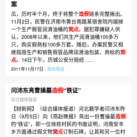
案
瓜，历时半个月，终于将整个
造假
链条完整揪出。
11月2日，民警在济南市黄台南路某宿舍院内端掉
一个生产假冒润滑油桶的
窝点
。据犯罪嫌疑人供
认，2008年以来，他们共生产润滑油桶100多万
只，购买假商标100多万套。随后，办案民警又相
继捣毁生产和销售假冒品牌润滑油包装、商标的
窝
点
。14日下午，历城公安分局经……
2011年11月17日 ·
政经频道
闫沛东亮曹操墓
造假
“铁证”
综合媒体报道
【财新网】（综合媒体报道）河北籍学者闫沛东昨
日（9月5日）向《燕赵晚报》亮出一份曹操墓
造假
的“铁证”，即一位徐姓村民的书面证明，河南安丰
乡方面通过假文物
窝点
订制石碑，让其和另一位村