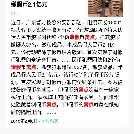
缴假币2.1亿元
CFP
近日，广东警方按照公安部部署，组织开展“8-03”
特大假币专案统一收网行动。行动捣毁两个特大伪
造人民币犯罪团伙和2个伪
造假
币
窝点
，抓获犯罪
嫌疑人37名，缴获成品、半成品假人民币2.1亿
元。该行动铲除了假币胶片版源，首次实现了对假
币犯罪的全链条打击。……民币犯罪团伙和2个伪
造假
币
窝点
，抓获犯罪嫌疑人37名，缴获成品、半
成品假人民币2.1亿元。该行动铲除了假币胶片版
源，首次实现了对假币犯罪的全链条打击。图为被
缴获的假币半成品。 印假币的
窝点
隐藏在一家家
私行里面。 家私城里前面排放着家具，里面堆积
处隐藏着制假币
窝点
。 印假币的
窝点
就藏在纸箱
后的隔断里面。……
2013年2月6日 ·
图片频道