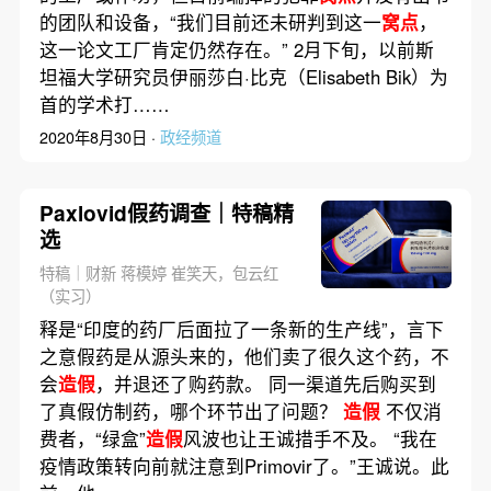
的团队和设备，“我们目前还未研判到这一
窝点
，
这一论文工厂肯定仍然存在。” 2月下旬，以前斯
坦福大学研究员伊丽莎白·比克（Elisabeth Bik）为
首的学术打……
2020年8月30日 ·
政经频道
Paxlovid假药调查｜特稿精
选
特稿｜财新 蒋模婷 崔笑天，包云红
（实习）
释是“印度的药厂后面拉了一条新的生产线”，言下
之意假药是从源头来的，他们卖了很久这个药，不
会
造假
，并退还了购药款。 同一渠道先后购买到
了真假仿制药，哪个环节出了问题？
造假
不仅消
费者，“绿盒”
造假
风波也让王诚措手不及。 “我在
疫情政策转向前就注意到Primovir了。”王诚说。此