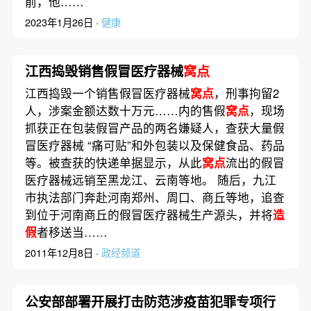
前，他……
2023年1月26日 ·
健康
江西捣毁销售假冒医疗器械
窝点
江西捣毁一个销售假冒医疗器械
窝点
，刑事拘留2
人，涉案金额达数十万元……内的售假
窝点
，现场
抓获正在包装假冒产品的两名嫌疑人，查获大量假
冒医疗器械 “痛可贴”和外包装以及保健食品、药品
等。被查获的快递单据显示，从此
窝点
流出的假冒
医疗器械远销至黑龙江、云南等地。 随后，九江
市执法部门奔赴河南郑州、周口、商丘等地，追查
到位于河南商丘的假冒医疗器械生产源头，并将
造
假
者移送当……
2011年12月8日 ·
政经频道
公安部部署开展打击防范涉疫苗犯罪专项行