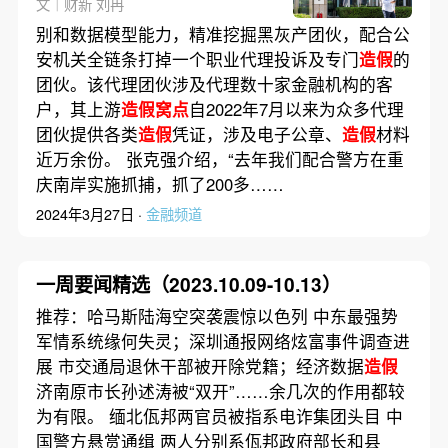
文｜财新 刘冉
别和数据模型能力，精准挖掘黑灰产团伙，配合公
安机关全链条打掉一个职业代理投诉及专门
造假
的
团伙。该代理团伙涉及代理数十家金融机构的客
户，其上游
造假窝点
自2022年7月以来为众多代理
团伙提供各类
造假
凭证，涉及电子公章、
造假
材料
近万余份。 张克强介绍，“去年我们配合警方在重
庆南岸实施抓捕，抓了200多……
2024年3月27日 ·
金融频道
一周要闻精选（2023.10.09-10.13）
推荐：哈马斯陆海空突袭震惊以色列 中东最强势
军情系统缘何失灵；深圳通报网络炫富事件调查进
展 市交通局退休干部被开除党籍；经济数据
造假
济南原市长孙述涛被“双开”……余几次的作用都较
为有限。 缅北佤邦两官员被指系电诈集团头目 中
国警方悬赏通缉 两人分别系佤邦政府部长和县