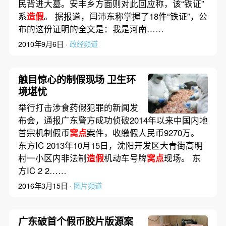
民背进大墓。安丰乡方面则对此回应称，该“铁证”
系
造假
。 据报道，闫沛东称掌握了18件“铁证”，公
布的这份证明的全文是：我是河南……
2010年9月6日 ·
政经频道
触目惊心的制假现场 卫生环
境堪忧
举行打击涉食药假犯罪的新闻发
布会，通报广东警方成功侦破2014年以来中国内地
首宗机制假币
窝点
案件，收缴假人民币9270万。
东方IC 2013年10月15日，沈阳开发区大青街高明
村一小区内非法制
造假
机动车号牌
窝点
现场。 东
方IC 2 2……
2016年3月15日 ·
图片频道
广东破首个假币胶片版源案