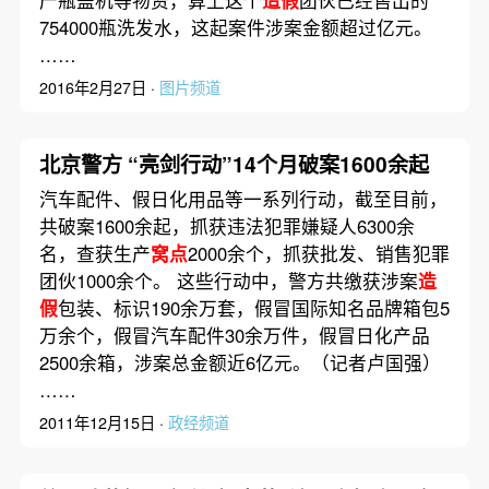
产瓶盖机等物资，算上这个
造假
团伙已经售出的
754000瓶洗发水，这起案件涉案金额超过亿元。
……
2016年2月27日 ·
图片频道
北京警方 “亮剑行动”14个月破案1600余起
汽车配件、假日化用品等一系列行动，截至目前，
共破案1600余起，抓获违法犯罪嫌疑人6300余
名，查获生产
窝点
2000余个，抓获批发、销售犯罪
团伙1000余个。 这些行动中，警方共缴获涉案
造
假
包装、标识190余万套，假冒国际知名品牌箱包5
万余个，假冒汽车配件30余万件，假冒日化产品
2500余箱，涉案总金额近6亿元。（记者卢国强）
……
2011年12月15日 ·
政经频道