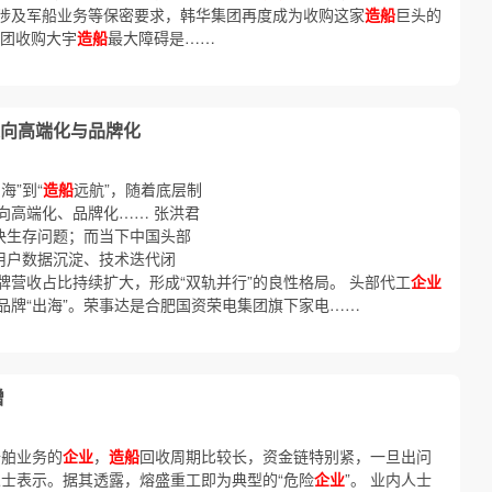
涉及军船业务等保密要求，韩华集团再度成为收购这家
造船
巨头的
集团收购大宇
造船
最大障碍是……
向高端化与品牌化
海”到“
造船
远航”，随着底层制
向高端化、品牌化…… 张洪君
决生存问题；而当下中国头部
用户数据沉淀、技术迭代闭
营收占比持续扩大，形成“双轨并行”的良性格局。 头部代工
企业
品牌“出海”。荣事达是合肥国资荣电集团旗下家电……
增
船舶业务的
企业
，
造船
回收周期比较长，资金链特别紧，一旦出问
人士表示。据其透露，熔盛重工即为典型的“危险
企业
”。 业内人士