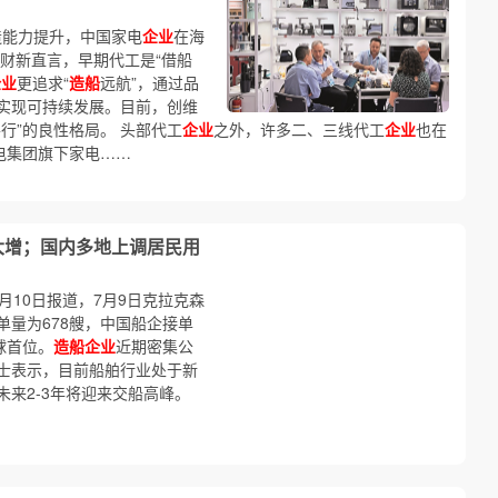
造能力提升，中国家电
企业
在海
财新直言，早期代工是“借船
企业
更追求“
造船
远航”，通过品
实现可持续发展。目前，创维
行”的良性格局。 头部代工
企业
之外，许多二、三线代工
企业
也在
电集团旗下家电……
大增；国内多地上调居民用
月10日报道，7月9日克拉克森
量为678艘，中国船企接单
球首位。
造船企业
近期密集公
士表示，目前船舶行业处于新
未来2-3年将迎来交船高峰。