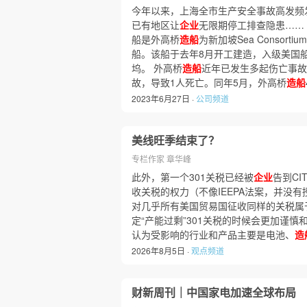
今年以来，上海全市生产安全事故高发频
已有地区让
企业
无限期停工排查隐患……
船是外高桥
造船
为新加坡Sea Consort
船。该船于去年8月开工建造，入级美国
坞。 外高桥
造船
近年已发生多起伤亡事故。
故，导致1人死亡。同年5月，外高桥
造船
2023年6月27日 ·
公司频道
美线旺季结束了？
专栏作家 章华峰
此外，第一个301关税已经被
企业
告到CI
收关税的权力（不像IEEPA法案，并没
对几乎所有美国贸易国征收同样的关税属于
定“产能过剩”301关税的时候会更加谨慎和
认为受影响的行业和产品主要是电池、
造
2026年8月5日 ·
观点频道
财新周刊｜中国家电加速全球布局