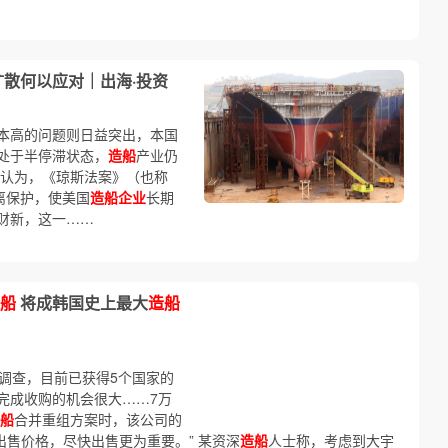
扩散何以应对｜出海·投资
本高的问题则日益突出，本国
处于半停滞状态，
造船
产业仍
心认为，《琼斯法案》（也称
离保护，使美国
造船企业
长期
财新，这一……
船
将成韩国史上最大
造船
调查，目前已获得5个国家的
完成收购的机会很大……7万
船
合并重组方案时，该公司的
出售价格，尽快出售更为重要。” 某资深
造船
人士称，考虑到大宇