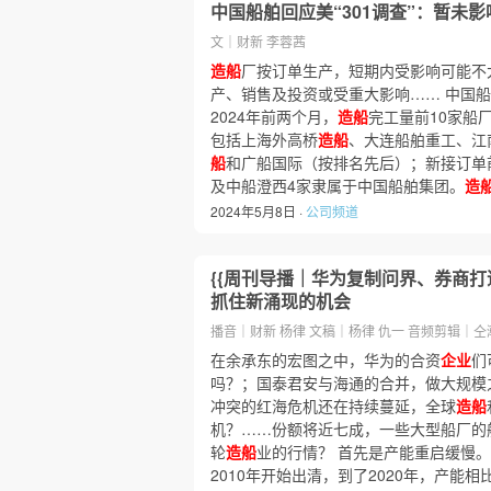
中国船舶回应美“301调查”：暂未
文｜财新 李蓉茜
造船
厂按订单生产，短期内受影响可能不
产、销售及投资或受重大影响…… 中国
2024年前两个月，
造船
完工量前10家船
包括上海外高桥
造船
、大连船舶重工、江
船
和广船国际（按排名先后）；新接订单
及中船澄西4家隶属于中国船舶集团。
造
2024年5月8日 ·
公司频道
{{周刊导播｜华为复制问界、券商
抓住新涌现的机会
播音｜财新 杨律 文稿｜杨律 仇一 音频剪辑｜仝
在余承东的宏图之中，华为的合资
企业
们
吗？；国泰君安与海通的合并，做大规模之
冲突的红海危机还在持续蔓延，全球
造船
机？……份额将近七成，一些大型船厂的船
轮
造船
业的行情？ 首先是产能重启缓慢。在
2010年开始出清，到了2020年，产