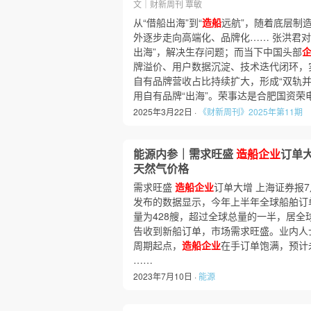
文｜财新周刊 覃敏
从“借船出海”到“
造船
远航”，随着底层制
外逐步走向高端化、品牌化…… 张洪君对
出海”，解决生存问题；而当下中国头部
牌溢价、用户数据沉淀、技术迭代闭环，
自有品牌营收占比持续扩大，形成“双轨并
用自有品牌“出海”。荣事达是合肥国资荣
2025年3月22日 ·
《财新周刊》2025年第11期
能源内参｜需求旺盛
造船企业
订单
天然气价格
需求旺盛
造船企业
订单大增 上海证券报7
发布的数据显示，今年上半年全球船舶订单
量为428艘，超过全球总量的一半，居全
告收到新船订单，市场需求旺盛。业内人
周期起点，
造船企业
在手订单饱满，预计
……
2023年7月10日 ·
能源