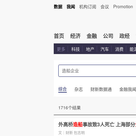
数据
我闻
机构订阅
会议
Promotion
首页
经济
金融
公司
政经
更多
科技
地产
汽车
消费
能
综合
杂志
财新数据通
金融我
1716个结果
外高桥
造船
事故致3人死亡 上海部分
文｜财新 包志明