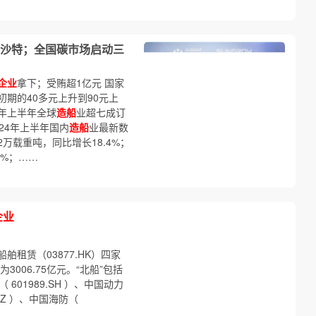
沙特；全国碳市场启动三
企业
拿下；受贿超1亿元 国家
期的40多元上升到90元上
今年上半年全球
造船
业超七成订
024年上半年国内
造船
业最新数
2万载重吨，同比增长18.4%；
9%；……
企业
国船舶租赁（03877.HK）四家
006.75亿元。“北船”包括
601989.SH ）、中国动力
7.SZ ）、中国海防（