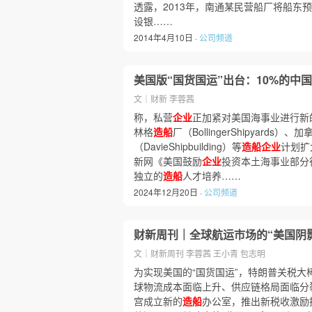
透露，2013年，南通某民营船厂将船东
设银……
2014年4月10日 ·
公司频道
美国版“国货国运”出台：10%的中
文｜财新 李蓉茜
称，私营
企业
正加紧对美国海事业进行新
林格
造船
厂（BollingerShipyards）、
（DavieShipbuilding）等
造船企业
计划扩
新网《美国鼓励
企业
投资本土海事业部分
独立的
造船
人才培养……
2024年12月20日 ·
公司频道
财新周刊｜全球航运市场的“美国阴
文｜财新周刊 李蓉茜 王小青 包志明
为实现美国的“国货国运”，特朗普关税大
球物流成本面临上升、供应链格局面临分
宫成立新的
造船
办公室，推出新税收激励