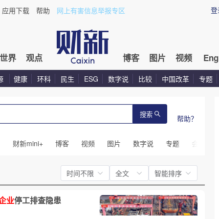
登
应用下载
帮助
网上有害信息举报专区
世界
观点
博客
图片
视频
Eng
源
健康
环科
民生
ESG
数字说
比较
中国改革
专题
搜索
帮助？
闻
财新mini+
博客
视频
图片
数字说
专题
会议
时间不限
全文
智能排序
企业
停工排查隐患