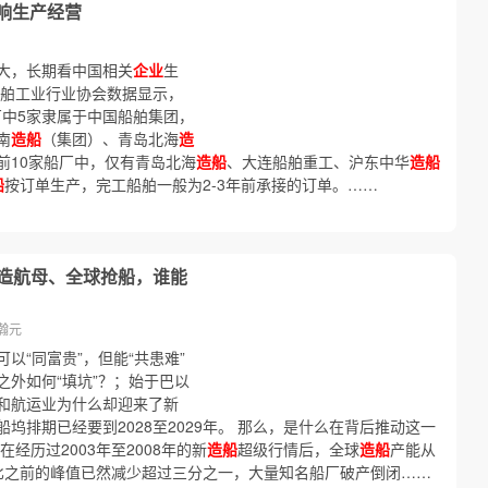
影响生产经营
大，长期看中国相关
企业
生
船舶工业行业协会数据显示，
厂中5家隶属于中国船舶集团，
南
造船
（集团）、青岛北海
造
前10家船厂中，仅有青岛北海
造船
、大连船舶重工、沪东中华
造船
船
按订单生产，完工船舶一般为2-3年前承接的订单。……
打造航母、全球抢船，谁能
瀚元
可以“同富贵”，但能“共患难”
外如何“填坑”？；始于巴以
和航运业为什么却迎来了新
坞排期已经要到2028至2029年。 那么，是什么在背后推动这一
经历过2003年至2008年的新
造船
超级行情后，全球
造船
产能从
能相比之前的峰值已然减少超过三分之一，大量知名船厂破产倒闭……