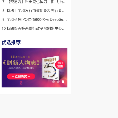
7
【交易簿】松田克也挥刀止损 明治折戟中国乳业
8
特稿｜宇树发行市值610亿 先行者的加速和考验
9
宇树科技IPO估值600亿元 DeepSeek参与战略配售
10
特朗普再签两份行政令限制出生公民权 意图打击生育旅游产业(含视频)
优选推荐