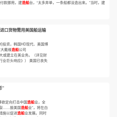
预付款挪用，建
造船
台，“太多弃单，一条船都没造出来。”当时，建
国进口货物需用美国船运输
的投资，韩国HD现代、美国博
加拿大戴维
造船
公司
大或建立在美业务。（详见财
行业巨头响应》） 美国已丧失
影”
棒欲定向打击中国
造船
业，全
裂……振美国
造船
业”，将在白
措施以促进
造船
业发展。同时