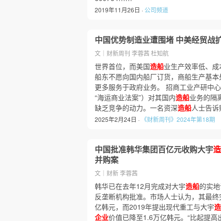
2019年11月26日 ·
公司频道
中国优势制造业遭围堵 中美经贸战
文｜财新周刊 李蓉茜 杜知航
世界首位，而美国
造船
业生产效率低、成
船东不愿向国内船厂订货，商船生产基本
更多服务于政府业务。 招商工业产研中
“海运商业法案”）对其国内
造船
业务的隔
缺乏竞争的动力。一名资深
造船
人士告诉
2025年2月24日 ·
《财新周刊》2024年第18期
中国批准韩华集团百亿元收购大宇
造
并购案
文｜财新 李蓉茜
韩华已在去年12月完成对大宇
造船
的实地
反垄断机构批准。市场人士认为，其最终
亿韩元，而2019年提出现代重工与大宇
造
企业
价值已降至1.6万亿韩元。“比起提高