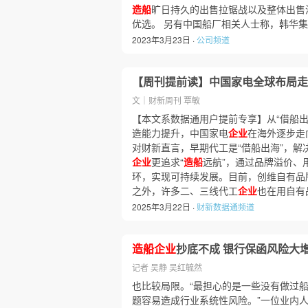
造船
旷日持久的出售拉锯战以及整体出售
优选。 另有中国船厂相关人士称，韩华
2023年3月23日 ·
公司频道
【周刊提前读】中国家电全球布局走
文｜财新周刊 覃敏
【本文系数据通用户提前专享】从“借船出
造能力提升，中国家电
企业
在海外逐步走
对财新直言，早期代工是“借船出海”，解
企业
更追求“
造船
远航”，通过品牌溢价、
环，实现可持续发展。目前，创维自有品牌
之外，许多二、三线代工
企业
也在用自有
2025年3月22日 ·
财新数据通频道
造船企业
抄底不成 银行保函风险大
记者 吴静 吴红毓然
也比较局限。“最担心的是一些没有做过
题容易造成行业系统性风险。”一位业内