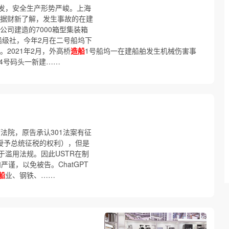
发，安全生产形势严峻。上海
 据财新了解，发生事故的在建
ium公司建造的7000箱型集装箱
船级社，今年2月在二号船坞下
2021年2月，外高桥
造船
1号船坞一在建船舶发生机械伤害事
4号码头一新建……
T法院，原告承认301法案有征
有授予总统征税的权利），但是
滥用法规。因此USTR在制
严谨，以免被告。ChatGPT
船
业、钢铁、……