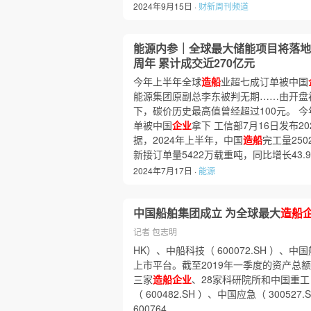
2024年9月15日 ·
财新周刊频道
能源内参｜全球最大储能项目将落地
周年 累计成交近270亿元
今年上半年全球
造船
业超七成订单被中国
能源集团原副总李东被判无期……由开盘初
下，碳价历史最高值曾经超过100元。 
单被中国
企业
拿下 工信部7月16日发布2
据，2024年上半年，中国
造船
完工量250
新接订单量5422万载重吨，同比增长43.
2024年7月17日 ·
能源
中国船舶集团成立 为全球最大
造船
记者 包志明
HK）、中船科技（ 600072.SH ）、中
上市平台。截至2019年一季度的资产总额为3
三家
造船企业
、28家科研院所和中国重工（ 
（ 600482.SH ）、中国应急（ 30052
600764……