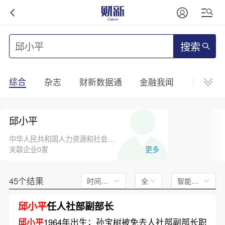
搜索
综合
杂志
财新数据通
金融我闻
财新mini
邱小平
中华人民共和国人力资源和社会保障部
关联企业0家
更多
45个结果
时间不限
全文
智能排序
邱小平
任人社部副部长
邱小平
1964年出生；孙宝树被免去人社部副部长职