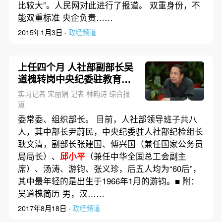
比较大”。人民网对此进行了报道。 双重身份，不
能双重标准 央企负责……
2015年1月3日 ·
政经频道
上任四个月 人社部副部长吴
道槐转岗中央纪委驻教育部
纪检组长
实习记者 宋丽娟 记者 林韵诗 综合报
道
委常委、组织部长。 目前，人社部领导班子共八
人，其中部长尹蔚民，中央纪委驻人社部纪检组长
耿文清，副部长张建国、傅兴国（兼任国家公务员
局局长）、
邱小平
（兼任中华全国总工会副主
席）、汤涛、游钧、张义珍，后五人均为“60后”，
其中最年轻的是出生于1966年1月的游钧。■ 附：
吴道槐简历 男，汉……
2017年8月18日 ·
政经频道