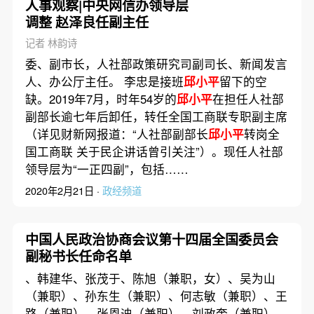
人事观察|中央网信办领导层
调整 赵泽良任副主任
记者 林韵诗
委、副市长，人社部政策研究司副司长、新闻发言
人、办公厅主任。 李忠是接班
邱小平
留下的空
缺。2019年7月，时年54岁的
邱小平
在担任人社部
副部长逾七年后卸任，转任全国工商联专职副主席
（详见财新网报道：“人社部副部长
邱小平
转岗全
国工商联 关于民企讲话曾引关注”）。现任人社部
领导层为“一正四副”，包括……
2020年2月21日 ·
政经频道
中国人民政治协商会议第十四届全国委员会
副秘书长任命名单
、韩建华、张茂于、陈旭（兼职，女）、吴为山
（兼职）、孙东生（兼职）、何志敏（兼职）、王
路（兼职）、张恩迪（兼职）、刘政奎（兼职）、