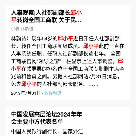
人事观察|人社部副部长
邱小
平
转岗全国工商联 关于民企
讲话曾引关注
记者 林韵诗
林韵诗）现年54岁的
邱小平
近日卸任人社部副部
长，转任全国工商联党组成员。
邱小平
此前一直在
人事系统任职，任职人社部副部长逾七年。 全国
工商联官网“领导之窗”一栏显示上述人事调整，
邱
小平
在领导层的排名位于全国工商联专职副主席李
兆前和鲁勇之间。另据人社部网站7月31日消息，
免去
邱小平
的人社部副部长职务。……
2019年7月31日 ·
政经频道
中国发展高层论坛2024年年
会主要中方代表名单
中国人民银行副行长、国家外汇