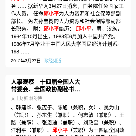
务…… 据新华网3月27日消息，国务院任免国家工
作人员。 任命
邱小平
为人力资源和社会保障部副
部长。 免去孙宝树的人力资源和社会保障部副部
长职务。 附：
邱小平
简历：
邱小平
，男，汉族，
1964年10月出生，1988年6月加入中国共产党。
1986年7月毕业于中国人民大学国民经济计划系。
198……
2012年3月27日 ·
政经频道
人事观察｜十四届全国人大
常委会、全国政协副秘书长
亮相
文｜财新 林韵诗
、韩建华、张茂于、陈旭（兼职，女）、吴为山
（兼职）、孙东生（兼职）、何志敏（兼职）、王
路（兼职）、张恩迪（兼职）、刘政奎（兼职）、
江利平（兼职）、
邱小平
（兼职）为十四届全国政