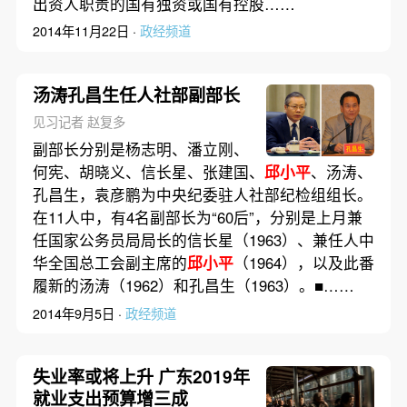
出资人职责的国有独资或国有控股……
2014年11月22日 ·
政经频道
汤涛孔昌生任人社部副部长
见习记者 赵复多
副部长分别是杨志明、潘立刚、
何宪、胡晓义、信长星、张建国、
邱小平
、汤涛、
孔昌生，袁彦鹏为中央纪委驻人社部纪检组组长。
在11人中，有4名副部长为“60后”，分别是上月兼
任国家公务员局局长的信长星（1963）、兼任人中
华全国总工会副主席的
邱小平
（1964），以及此番
履新的汤涛（1962）和孔昌生（1963）。■……
2014年9月5日 ·
政经频道
失业率或将上升 广东2019年
就业支出预算增三成