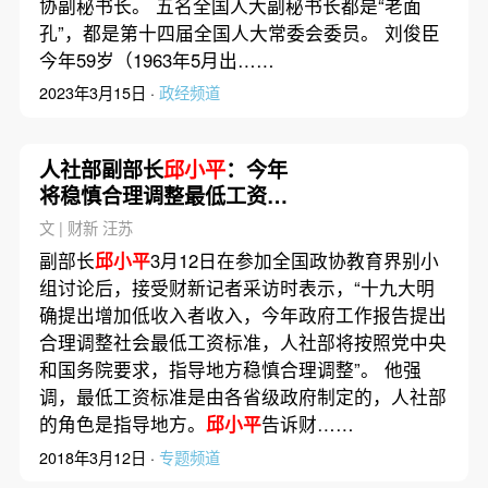
协副秘书长。 五名全国人大副秘书长都是“老面
孔”，都是第十四届全国人大常委会委员。 刘俊臣
今年59岁（1963年5月出……
2023年3月15日 ·
政经频道
人社部副部长
邱小平
：今年
将稳慎合理调整最低工资标
准
文 | 财新 汪苏
副部长
邱小平
3月12日在参加全国政协教育界别小
组讨论后，接受财新记者采访时表示，“十九大明
确提出增加低收入者收入，今年政府工作报告提出
合理调整社会最低工资标准，人社部将按照党中央
和国务院要求，指导地方稳慎合理调整”。 他强
调，最低工资标准是由各省级政府制定的，人社部
的角色是指导地方。
邱小平
告诉财……
2018年3月12日 ·
专题频道