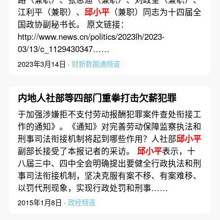
江利平（兼职）、
邱小平
（兼职）同志为十四届全
国政协副秘书长。 原文链接：
http://www.news.cn/politics/2023lh/2023-
03/13/c_1129430347……
2023年3月14日 ·
财新数据通频道
内地人社部等四部门重拳打击欠薪犯罪
于加强涉嫌拒不支付劳动报酬犯罪案件查处衔接工
作的通知》。《通知》对完善劳动保障监察执法和
刑事司法衔接机制将起到哪些作用？人社部
邱小平
副部长接受了本报记者的采访。
邱小平
表示，十
八届三中、四中全会明确提出要健全行政执法和刑
事司法衔接机制，坚决克服有案不移、有案难移、
以罚代刑现象，实现行政处罚和刑事……
2015年1月8日 ·
政经频道