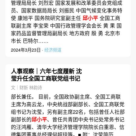
管理局局长 刘烈宏 国家发展和改革委员会党组成
员、国家数据局局长 刘振民 中国气候变化事务特
使 康旭平 国务院研究室副主任
邱小平
全国工商
联副主席 李宝荣 中国行政管理学会会长 黄 果 国
家药品监督管理局副局长 地方政府 殷 勇 北京市
市长 巴特尔……
2024年3月23日 ·
经济频道
人事观察｜六年七度履新 沈
莹升任全国工商联党组书记
文｜财新 林韵诗
部长兼任。 目前，全国政协副主席、全国工商联
主席为高云龙，中央统战部副部长、全国工商联党
组书记为沈莹，另有副主席22名，包括曾任人社部
副部长的
邱小平
、曾任共青团中央书记处常务书记
的汪鸿雁、清华大学经济管理学院院长白重恩、信
德集团董事总经理何超琼等。■ 附：沈莹简历